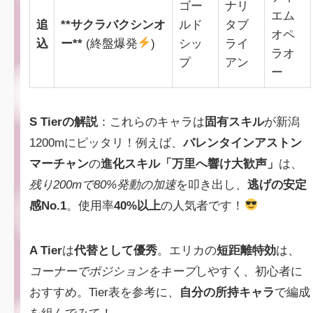
ゴー
ナリ
エム
追
**サクラバクシンオ
ルド
タブ
オペ
込
ー**
(終盤爆発
)
シッ
ライ
ラオ
プ
アン
ー
S Tierの解説
：これらのキャラは
固有スキル
が新潟
1200mにピッタリ！例えば、
バレンタインアストン
マーチャン
の
進化スキル「万里へ響け大歓声」
は、
残り200mで80%発動の加速
を叩き出し、
逃げの安定
感No.1
。使用率
40%以上
の人気者です！
A Tier
は
代替として優秀
。エリカの
短距離特効
は、
コーナーでポジションをキープ
しやすく、初心者に
おすすめ。Tier表を参考に、
自分の所持キャラ
で編成