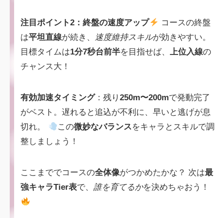
注目ポイント2：終盤の速度アップ
コースの終盤
は
平坦直線
が続き、
速度維持スキル
が効きやすい。
目標タイムは
1分7秒台前半
を目指せば、
上位入線
の
チャンス大！
有効加速タイミング
：残り
250m〜200m
で発動完了
がベスト。遅れると追込が不利に、早いと逃げが息
切れ。
この
微妙なバランス
をキャラとスキルで調
整しましょう！
ここまででコースの
全体像
がつかめたかな？ 次は
最
強キャラTier表
で、
誰を育てるか
を決めちゃおう！