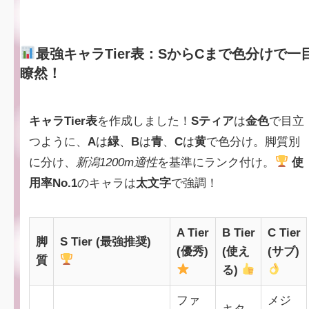
最強キャラTier表：SからCまで色分けで一
瞭然！
キャラTier表
を作成しました！
Sティア
は
金色
で目立
つように、
A
は
緑
、
B
は
青
、
C
は
黄
で色分け。脚質別
に分け、
新潟1200m適性
を基準にランク付け。
使
用率No.1
のキャラは
太文字
で強調！
A Tier
B Tier
C Tier
脚
S Tier (最強推奨)
(優秀)
(使え
(サブ)
質
る)
ファ
メジ