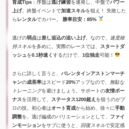
育成Tips
：序盤は
逃げ練習
を連発し、中盤で
パワー
上げ
。終盤イベントで
加速スキル
を狙え！ 失敗した
ら
レンタル
でカバー。
勝率目安：85%
逃げの
弱点
は
差し追込の追い上げ
。なので、
速度維
持スキル
を多めに。実際のレースでは、
スタートダ
ッシュ
を
0.1秒速く
するだけで、
1位独走
可能！
さらに詳しく言うと、
バレンタインアストンマーチ
ャン
の
成長率
はスピード
20%
アップなので、
無駄な
トレーニング
を避けましょう。サポートの
友情ボー
ナス
を活用して、
ステータス1200超え
を狙うのがプ
ロの技。初心者は
オート育成
から始め、徐々に
手動
調整
を。逃げ編成のバリエーションとして、
ファイ
ンモーション
をサブに使うと、
回復スキル
で安定感