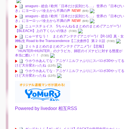
anaguro - 総合 / 欧州「日本だけ反則だろ…」 世界の『日本びい
き』にヨーロッパ全土から不満の声
NEW!
(8/6)
anaguro - 総合 / 欧州「日本だけ反則だろ…」 世界の『日本びい
き』にヨーロッパ全土から不満の声
NEW!
(8/6)
ニュースチョイス 5ちゃんねるまとめのまとめ ("アニゲー") /
【BLEACH】上の下くらいの強さ
(7/30)
にゅーすなう！ まとめアンテナ ("アニゲー") / 【R-18】真・女
神転生 Road to the Transcendence【二次創作】 第２０話
(7/30)
２ｃｈまとめのまとめアンテナ ("アニメ") / 【悲報】
「HUNTER×HUNTER」のクラピカ、師匠のイズナビに対する態度が
本当に酷い！！
(7/30)
ウホウホあんてな - アニゲ / ニルファぶりにスパロボ30やってる
けど大分変わったね
(12/5)
ウホウホあんてな - アニゲ / ニルファぶりにスパロボ30やってる
けど大分変わったね
(12/5)
Powered by livedoor 相互RSS