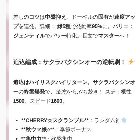
差しの
コツ
は
中盤抑え
。ドーベルの
固有
が
速度アッ
プ
を連発。詳細：
緑5種
で発動率
95%
に。バリエ：
ジェンティル
でパワー特化。長文で
マスター
へ！
追込編成：サクラバクシンオーの逆転劇！
追込はハイリスクハイリターン
。
サクラバクシンオ
ー
の
終盤爆発
で、
後方からぶち抜き
！
ステ
：根性
1500
、スピード
1600
。
**CHERRY☆スクランブル**
：ランダム神
**秋ウマ娘○**
：季節ボーナス
**集中力**
：終盤集中