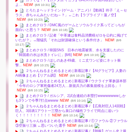
ガッてな！ / 【ガンダム イニブ】GACKTの学習内容おかしい
よ…
NEW!
(8/6 10:31)
とろたまヘッドライン (ゲーム・アニメ) / 【動画】吟子「え～セ
ラス、赤ちゃんみたいだね～？」←これ【ラブライブ！蓮ノ空】
NEW!
(8/6 10:23)
まとめクロラ / DMC風のゲームとソウルライク系ってどっちが
面白いと思う？
NEW!
(8/6 10:18)
まとめクロラ / 記者「中革連は食料品消費税ゼロを公約に掲げて
いたが？」→階猛氏「それは財源確保という条件付き」
NEW!
(8/6
10:17)
まとめクロラ / 韓国SNS 日本の地震被害、水を支援したのに
「韓国産の水は水洗トイレに」[8/6]
NEW!
(8/6 10:16)
まとめクロラ / ほしのあき49歳、ミニ丈ワンピ姿にネット衝
撃...
NEW!
(8/6 10:15)
２ちゃんねるまとめるまとめ | 新着記事 / 【AIグラビア】人妻の
AI画像まとめ【リアル調】
NEW!
(8/6 10:15)
２ちゃんねるまとめるまとめ | 新着記事 / ウクライナ軍参謀本部
「今年のロシア軍死傷者24万人…新規兵力の募集規模を上回る」！
NEW!
(8/6 10:15)
まとめクロラ / ガルシア、2試合連続の本塁打wwwwwwwwしか
も3ランで今季7打点wwww
NEW!
(8/6 10:14)
２ちゃんねるまとめるまとめ | 新着記事 / 【広島対巨人14回戦】
巨人、3回表1アウト一三塁から泉口の犠牲フライで同点に追いつ
く！！！！！！！！！
NEW!
(8/6 10:14)
２ちゃんねるまとめるまとめ | 新着記事 / ①ファウル ②ファウル
③空振り三振 ←思いついた選手
NEW!
(8/6 10:14)
２ちゃんねるまとめるまとめ | 新着記事 / 【朗報】ゲーム史上最