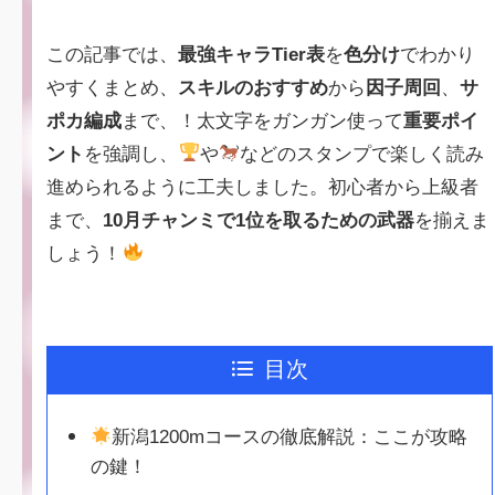
この記事では、
最強キャラTier表
を
色分け
でわかり
やすくまとめ、
スキルのおすすめ
から
因子周回
、
サ
ポカ編成
まで、！太文字をガンガン使って
重要ポイ
ント
を強調し、
や
などのスタンプで楽しく読み
進められるように工夫しました。初心者から上級者
まで、
10月チャンミで1位を取るための武器
を揃えま
しょう！
目次
新潟1200mコースの徹底解説：ここが攻略
の鍵！