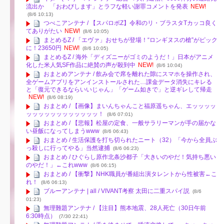
流出か 「おわびします」とラフな軽い謝罪コメントを発表
NEW!
(8/6 10:13)
つべこアンテナ / 【スパロボZ】令和のリ・ブラスタTカッコ良く
てありがたい
NEW!
(8/6 10:05)
まとめるZ / 「エヴァ」おせちが登場！“ロンギヌスの槍”がピック
に！23650円
NEW!
(8/6 10:05)
まとめるZ / 海外「ディズニーがゴミのようだ！」日本がアニメ
化した米人気SF作品に絶賛の声が殺到中
NEW!
(8/6 10:04)
おまとめアンテナ / 飲み会で席を離れた隙にスマホを操作され、
全ゲームアプリをアンインストールされた…課金データ消失にキレる
と「復元できるならいいじゃん」「ゲーム如きで」と逆ギレして帰走
NEW!
(8/6 08:19)
おまとめ / 【画像】まいんちゃんこと福原遥ちゃん、エッッッッ
ッッッッッッッッッッッッ！
(8/6 07:01)
おまとめ / 【悲報】松屋の定食、一般サラリーマンが手の届かな
い昼飯になってしまうwww
(8/6 06:43)
おまとめ / 生活保護を打ち切られたニート（32）「今から全員ぶ
っ殺しに行ってやる」当然逮捕
(8/6 06:23)
おまとめ / ひぐらし原作北条沙都子「大きいのやだ！気持ち悪い
のやだ！」←これwww
(8/6 06:15)
おまとめ / 【衝撃】NHK職員が番組出演タレントから性被害←こ
れ！
(8/6 06:13)
ブルーアンテナ | all / VIVANT考察 太田に二重スパイ説
(8/6
01:23)
無理難題アンテナ / 【注目】熊本地震、28人死亡（30日午前
6:30時点）
(7/30 22:41)