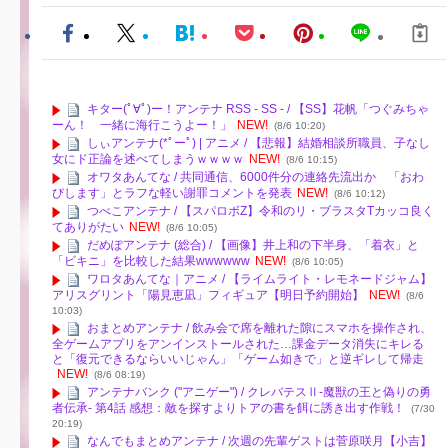
キター(ﾟ∀ﾟ)ー！アンテナ RSS - SS - / 【SS】花帆「つぐみちゃ
ーん！ 一緒に海行こうよー！」
NEW!
(8/6 10:20)
しぃアンテナ(*ﾟーﾟ) | アニメ / 【悲報】結婚相談所職員、子なし
女にド正論を述べてしまうｗｗｗｗ
NEW!
(8/6 10:15)
オワタあんてな / 共同通信、6000件分の連絡先流出か 「おわ
びします」とラフな軽い謝罪コメントを発表
NEW!
(8/6 10:12)
つべこアンテナ / 【スパロボZ】令和のリ・ブラスタTカッコ良く
てありがたい
NEW!
(8/6 10:05)
だめぽアンテナ (総合) / 【画像】井上和の下半身、「着衣」と
「ビキニ」を比較した結果wwwwww
NEW!
(8/6 10:05)
ワロタあんてな｜アニメ / 【ライムライト・レモネードジャム】
アリスグリント「陽見恵凪」フィギュア【明日予約開始】
NEW!
(8/6
10:03)
おまとめアンテナ / 飲み会で席を離れた隙にスマホを操作され、
全ゲームアプリをアンインストールされた…課金データ消失にキレる
と「復元できるならいいじゃん」「ゲーム如きで」と逆ギレして帰走
NEW!
(8/6 08:19)
アンテナバンク ("アニゲー") / クレバテスⅡ-魔獣の王と偽りの勇
者伝承- 第4話 感想：敵を探すよりトアの書を餌に誘き出す作戦！
(7/30
20:19)
なんでもまとめアンテナ / 次週の先輩ゲストは菅原咲月【小吉】