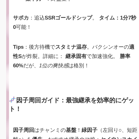
サポカ
：追込
SSRゴールドシップ
。
タイム：1分7秒
0
可能！
Tips
：後方待機で
スタミナ温存
。バクシンオーの
適
性S
が炸裂。詳細に：
継承固有
で加速強化。
勝率
60%
だが、
1位の爽快感
は格別！
因子周回ガイド：最強継承を効率的にゲッ
ト！
因子周回
はチャンミの
基盤
！
緑因子
（左回り○、短距