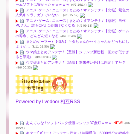
ームソフトは安かったｗｗｗｗｗ
(4/7 16:14)
アニメ･ゲーム : ニュース | まとめくすアンテナ / 【悲報】紫色の
人気キャラ、ガチでいない...
(4/6 15:52)
アニメ･ゲーム : ニュース | まとめくすアンテナ / 【悲報】自作
PCさん、誰もCPUに金掛けなくなる
(4/5 09:13)
アニメ･ゲーム : ニュース | まとめくすアンテナ / 【悲報】ゲーム
の寿命、どんどん短くなる
(4/4 03:43)
まとめゲーマー / 【悩み】キタちゃんかセイちゃんかどっちにし
ようか…
(8/11 02:50)
ウマ娘まとめアンテナ / 【悲報】ジャンプ新連載、画力が低すぎ
ると話題に
(8/6 00:33)
ウマ娘まとめアンテナ / 【議論】本来使い分けは想定してた？
(8/6 00:33)
Powered by livedoor 相互RSS
あんてぃな / ソフトバンク優勝マジック37点灯ｗｗｗ
NEW!
(8/6
10:26)
キター(ﾟ∀ﾟ)ー！アンテナ - 総合 - / 共同通信、6000件分の連絡先