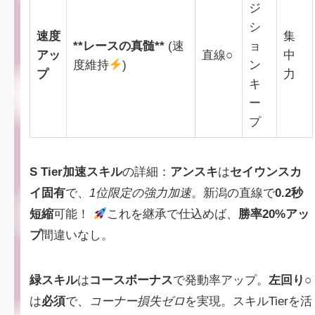
ジ
シ
速度
集
**レースの真髄**
(速
ョ
アッ
直線○
中
度維持
)
ン
プ
力
キ
ー
プ
S Tier加速スキル
の詳細：
アンスキ
は
セイウンスカ
イ固有
で、
1位限定の強力加速
。新潟の直線で
0.2秒
短縮
可能！
これを継承で仕込めば、
勝率20%アッ
プ
間違いなし。
緑スキル
は
コースボーナス
で発動率アップ。
左回り○
は
必須
で、
コーナー損失ゼロ
を実現。スキルTierを活