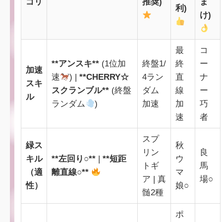
ゴリ
推奨)
ま
利)
け)
最
コ
**アンスキ**
(1位加
終盤1/
終
ー
加速
速
) |
**CHERRY☆
4ラン
直
ナ
スキ
スクランブル**
(終盤
ダム
線
ー
ル
ランダム
)
加速
加
巧
速
者
スプ
緑ス
秋
リン
良
キル
**左回り○**
|
**短距
ウ
トギ
馬
（適
離直線○**
マ
ア | 真
場○
性）
娘○
髄2種
ポ