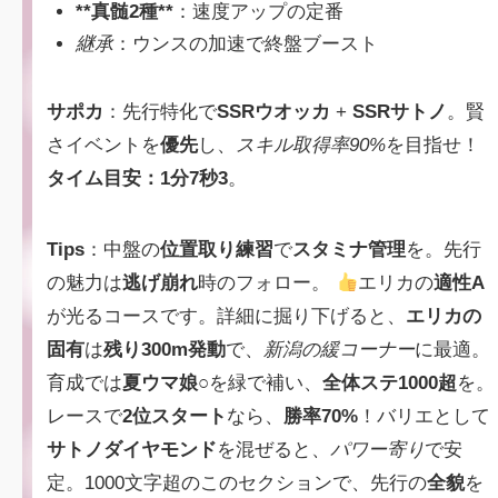
**真髄2種**
：速度アップの定番
継承
：ウンスの加速で終盤ブースト
サポカ
：先行特化で
SSRウオッカ
+
SSRサトノ
。賢
さイベントを
優先
し、
スキル取得率90%
を目指せ！
タイム目安：1分7秒3
。
Tips
：中盤の
位置取り練習
で
スタミナ管理
を。先行
の魅力は
逃げ崩れ
時のフォロー。
エリカの
適性A
が光るコースです。詳細に掘り下げると、
エリカの
固有
は
残り300m発動
で、
新潟の緩コーナー
に最適。
育成では
夏ウマ娘○
を緑で補い、
全体ステ1000超
を。
レースで
2位スタート
なら、
勝率70%
！バリエとして
サトノダイヤモンド
を混ぜると、
パワー寄り
で安
定。1000文字超のこのセクションで、先行の
全貌
を