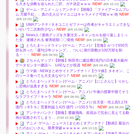
も大きな決断を迫られた二択、ガチ決定ｗｗｗ
NEW!
(8/6 10:13)
ゲーム・アニメ – ぷぅアンテナ / 【朗報】「ファイアーエムブレ
ム 万紫千紅」、真の主人公マイユニはキャラメイク可能ｗｗ 他
NEW!
(8/6 10:10)
UMAアンテナ / ネオユニとゼファーは作者がキャラエミュできな
いせいで二次創作少ない
NEW!
(8/6 10:08)
News人 / 漫画グッズを大量注文→キャンセルを繰り返しまくっ
た女、逮捕される 被害総額〇〇億他
NEW!
(8/6 10:06)
とろたまヘッドライン (ゲーム・アニメ) / 【悲報】かつて650万
部を誇った「週刊少年ジャンプ」、ついに発行部数が100万部を割
る・・・
NEW!
(8/6 09:50)
２ちゃんマップ / 【朗報】秋田市に建設費2兆円の日本最大級AI
データセンター建設へ UAEなどが投資
NEW!
(8/6 09:45)
ウマ娘 - NEWまとめサイトアンテナ！ / 【ウマ娘】タキオン、こ
のソース食べても大丈夫なやつ？
NEW!
(8/6 09:37)
とろたまヘッドライン (ゲーム・アニメ) / 【にじさんじ】りかし
ぃ悲鳴が迫真すぎる
NEW!
(8/6 09:20)
とろたまヘッドライン (ゲーム・アニメ) / 午後の授業中寝てそう
なラブライブ！キャラ
NEW!
(8/6 08:50)
とろたまヘッドライン (ゲーム・アニメ) / 任天堂‥売上高5,178
億円（-9.5 ％）営業利益 1,425 億円（+150.5 %）
NEW!
(8/6 08:20)
アンテナバンク / 【朗報】齋藤飛鳥、前屈みで完全に見えてる動
画が拡散されてしまう…
(7/30 22:39)
アニメ･ゲーム : ニュース | まとめくすアンテナ / 【動画】最近の
うたのおにいさん、限界突破ｗｗｗｗｗ
(4/9 13:13)
アニメ･ゲーム : ニュース | まとめくすアンテナ / 【悲報】昔のゲ