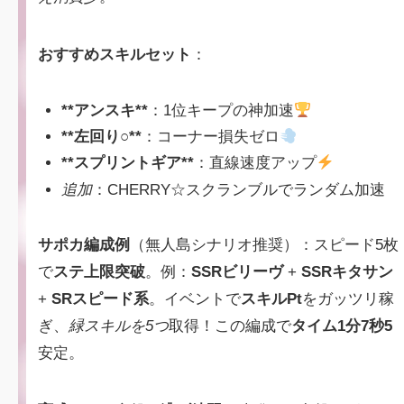
おすすめスキルセット
：
**アンスキ**
：1位キープの神加速
**左回り○**
：コーナー損失ゼロ
**スプリントギア**
：直線速度アップ
追加
：CHERRY☆スクランブルでランダム加速
サポカ編成例
（無人島シナリオ推奨）：スピード5枚
で
ステ上限突破
。例：
SSRビリーヴ
+
SSRキタサン
+
SRスピード系
。イベントで
スキルPt
をガッツリ稼
ぎ、
緑スキルを5つ
取得！この編成で
タイム1分7秒5
安定。