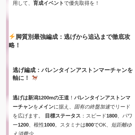
用して、
育成イベント
で優先取得を！
脚質別最強編成：逃げから追込まで徹底攻
略！
逃げ編成：バレンタインアストンマーチャンを
軸に！
逃げは新潟1200mの王道
！
バレンタインアストンマ
ーチャン
を
メイン
に据え、
固有の終盤加速
でリード
を広げます。
目標ステータス
：スピード
1800
、パワ
ー
1200
、根性
1000
。スタミナは
800
でOK、
短距離ゆ
え消費少
。