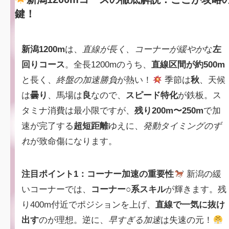
鍵！
新潟1200m
は、
直線が長く、コーナーが緩やか
な
左
回りコース
。全長1200mのうち、
直線区間が約500m
と長く、
終盤の加速勝負
が熱い！
季節は
秋
、天候
は
曇り
、馬場は
良
なので、
スピード特化
が鉄板。ス
タミナ消費は最小限ですが、
残り200m〜250m
で加
速が完了する
超短距離
ゆえに、
発動タイミングのず
れ
が致命傷になります。
注目ポイント1：コーナー加速の重要性
新潟の緩
いコーナーでは、
コーナー○系スキル
が輝きます。残
り400m付近でポジションを上げ、
直線で一気に抜け
出す
のが理想。逆に、
早すぎる加速
は失速の元！