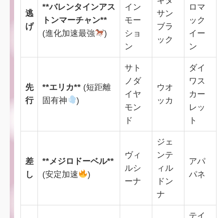
キタ
**バレンタインアス
イン
ロマ
逃
サン
トンマーチャン**
モー
ック
げ
ブラ
(進化加速最強
)
ショ
イー
ック
ン
ン
サト
ダイ
ノダ
ワス
先
**エリカ**
(短距離
ウオ
イヤ
カー
行
固有神
)
ッカ
モン
レッ
ド
ト
ジェ
ヴィ
ンテ
差
**メジロドーベル**
アパ
ルシ
ィル
し
(安定加速
)
パネ
ーナ
ドン
ナ
テイ