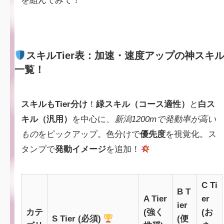
を組んでみて！
スキルTier表：加速・速度アップの神スキ
一覧！
スキルもTier分け
！
緑スキル（コース適性）
と
白ス
キル（汎用）
を中心に、
新潟1200mで発動率が高い
もの
をピックアップ。色分けで
優先度
を視覚化。ス
タンプで
発動イメージ
を追加！
C Ti
B T
A Tier
er
ier
カテ
(強く
(お
S Tier (必須)
(便