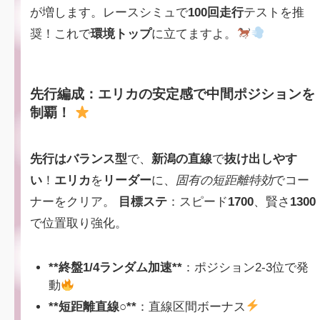
が増します。レースシミュで
100回走行
テストを推
奨！これで
環境トップ
に立てますよ。
先行編成：エリカの安定感で中間ポジションを
制覇！
先行はバランス型
で、
新潟の直線
で
抜け出しやす
い
！
エリカ
を
リーダー
に、
固有の短距離特効
でコー
ナーをクリア。
目標ステ
：スピード
1700
、賢さ
1300
で位置取り強化。
**終盤1/4ランダム加速**
：ポジション2-3位で発
動
**短距離直線○**
：直線区間ボーナス