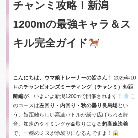
チャンミ攻略！新潟
1200mの最強キャラ＆ス
キル完全ガイド
こんにちは、ウマ娘トレーナーの皆さん！
2025年10
月の
チャンピオンズミーティング（チャンミ）短距
離編
が、いよいよ新潟1200mで開催されます！
こ
のコースは
左回り・内回り・秋の曇り良馬場
とい
う、短距離らしい高速バトルが繰り広げられる舞
台。加速のタイミングが命取りになる
超高速決着
で、
一瞬のミスが命取り
になるんですよ！