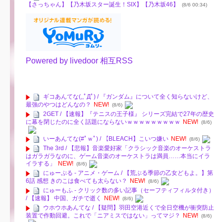
【さっちゃん】【乃木坂スター誕生！SIX】【乃木坂46】
(8/6 00:34)
Powered by livedoor 相互RSS
ギコあんてな(,,ﾟДﾟ) / 『ガンダム』について全く知らないけど、
最強のやつはどんなの？
NEW!
(8/6)
2GET / 【速報】『テニスの王子様』 シリーズ完結で27年の歴史
に幕を閉じたのに全く話題にならないｗｗｗｗｗｗｗｗｗ
NEW!
(8/6)
いーあんてな(#ﾟｗﾟ) / 【BLEACH】こいつ嫌い
NEW!
(8/6)
The 3rd / 【悲報】音楽愛好家「クラシック音楽のオーケストラ
はガラガラなのに、ゲーム音楽のオーケストラは満員……本当にイラ
イラする」
NEW!
(8/6)
にゅーぷる - アニメ・ゲーム / 【荒ぶる季節の乙女どもよ。】第
6話 感想 きのこは食べても太らない？
NEW!
(8/6)
にゅーもふ - クリック数の多い記事（セーフティフィルタ付き）
/ 【速報】 中国、ガチで逝く
NEW!
(8/6)
ウホウホあんてな / 【疑問】羽田空港近くで全日空機が衝突防止
装置で作動回避。これで「ニアミスではない」ってマジ？
NEW!
(8/6)