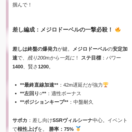
掴んで！
差し編成：メジロドーベルの一撃必殺！
差しは終盤の爆発力
が鍵。
メジロドーベル
の
安定加
速
で、
残り200mから一気に
！
ステ目標
：パワー
1400
、賢さ
1200
。
**最終直線加速**
：42m遅延だが強力
**左回り○**
：適性ボーナス
**ポジションキープ**
：中盤耐久
サポカ
：差し向け
SSRヴィルシーナ
中心。イベント
で
根性上げ
を。
勝率：75%