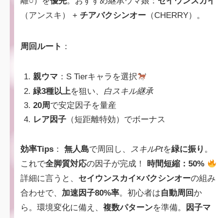
離○）を
優先
。おすすめ継承ウマ娘：
セイウンスカイ
（アンスキ） +
チアバクシンオー
（CHERRY）。
周回ルート
：
親ウマ
：S Tierキャラを選択
緑3種以上
を狙い、
白スキル継承
20周
で安定因子を量産
レア因子
（短距離特効）でボーナス
効率Tips
：
無人島
で周回し、
スキルPt
を
緑に振り
。
これで
全脚質対応
の因子が完成！
時間短縮：50%
詳細に言うと、
セイウンスカイ×バクシンオー
の組み
合わせで、
加速因子80%率
。初心者は
自動周回
か
ら。環境変化に備え、
複数パターン
を準備。
因子マ