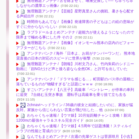
無理難題アンテナ / 舌を絡ませて、唾液交換して── ちゅっちゅ
しながらの濃厚エッ画像♪
(7/30 22:31)
無理難題アンテナ / 【芸能】星野真里さんの挑戦、暑さを心配す
る声続出!!!
(7/30 22:21)
時間待ちあんてな / 【画像】発達障害の子どもはこの絵の意味が
すぐに分からないらしい
(7/30 22:13)
ラブラドールまとめアンテナ / 超能力が使えるようになったので
限界まで極める事にした件 その２
(7/30 22:11)
無理難題アンテナ / 【画像】イオンモール熊本の店内のビフォー
アフターがこちら
(7/30 22:11)
アンテナバンク / 海外「日本よ、お前がナンバーワンだ」 熊本地
震直後の日本の対応のスピードに世界が衝撃
(7/30 22:09)
無理難題アンテナ / 【朗報】川村文乃さん、竹内朱莉のシドニー
動画に「顔NGだけど声と後ろ姿なら全然OK」と許可を出していた
(7/30 22:01)
アンテナバンク / 「ドラマを感じる…」町田駅のバス停の屋根に
落ちているものが“物騒すぎる”と話題にｗｗｗ
(7/30 18:09)
すごいアンテナ / 【八王子】高級車「ベントレー」が停車の車列
に追突 7台絡む玉突き事故 運転手は高級車を乗り捨て立ち去る
(3/24 11:10)
2chnaviヘッドライン / 36歳の彼女と結婚したいのに、家族が猛
反対。家族から信じられない言葉が飛び出した… 他
(12/24 07:00)
わちゃくちゃ速報 / 【ウマ娘】10月短距離チャンミ攻略！新潟
1200mの最強キャラ＆スキル完全ガイド
(9/20 14:05)
わちゃくちゃ速報 / 【ウマ娘】4.5周年で話題沸騰！スティルイ
ンラブの性能と育成のコツ
(9/20 13:59)
なんでもまとめアンテナ / 次週の先輩ゲストは菅原咲月【小吉】