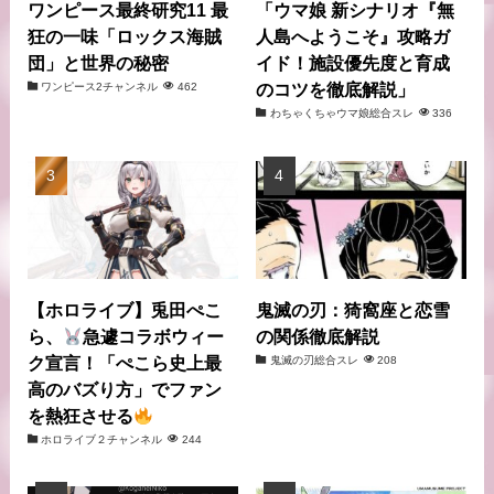
ワンピース最終研究11 最
「ウマ娘 新シナリオ『無
狂の一味「ロックス海賊
人島へようこそ』攻略ガ
団」と世界の秘密
イド！施設優先度と育成
のコツを徹底解説」
ワンピース2チャンネル
462
わちゃくちゃウマ娘総合スレ
336
【ホロライブ】兎田ぺこ
鬼滅の刃：猗窩座と恋雪
ら、
急遽コラボウィー
の関係徹底解説
ク宣言！「ぺこら史上最
鬼滅の刃総合スレ
208
高のバズり方」でファン
を熱狂させる
ホロライブ２チャンネル
244