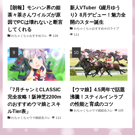
【朗報】モンハン界の姫
新人VTuber《綴月ゆう
茶々茶さんワイルズが原
り》8月デビュー！魅力全
因でPCは壊れないと断言
開のスター誕生
してくれる
わちゃくちゃおすすめホロライブ
111
わちゃくちゃおすすめスレ
128
「7月チャンミCLASSIC
【ウマ娘】4.5周年で話題
完全攻略！阪神芝2200m
沸騰！スティルインラブ
のおすすめウマ娘とスキ
の性能と育成のコツ
ルTier表」
わちゃくちゃウマ娘総合スレ
105
わちゃくちゃウマ娘総合スレ
111