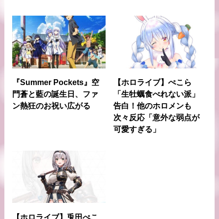
『Summer Pockets』空
【ホロライブ】ぺこら
門蒼と藍の誕生日、ファ
「生牡蠣食べれない派」
ン熱狂のお祝い広がる
告白！他のホロメンも
次々反応「意外な弱点が
可愛すぎる」
【ホロライブ】兎田ぺこ