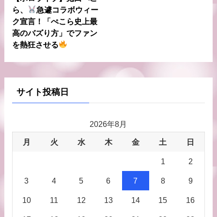
ら、
急遽コラボウィー
ク宣言！「ぺこら史上最
高のバズり方」でファン
を熱狂させる
サイト投稿日
2026年8月
月
火
水
木
金
土
日
1
2
3
4
5
6
7
8
9
10
11
12
13
14
15
16