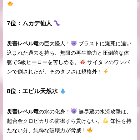
7位：
ムカデ仙人
災害レベル竜
の巨大怪人！
ブラストに瀕死に追い
込まれた過去を持ち、
無限の再生能力
と圧倒的な体
躯でS級ヒーローを苦しめる。
サイタマのワンパ
ンで倒されたが、そのタフさは規格外！
8位：
エビル天然水
災害レベル竜
の水の化身！
無尽蔵の水流攻撃
は、
超合金クロビカリの防御すら貫けない。
知性を持
たない分、純粋な破壊力が脅威！