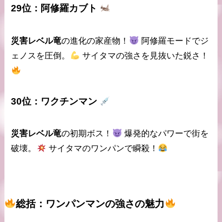
29位：
阿修羅カブト
災害レベル竜
の進化の家産物！
阿修羅モード
でジ
ェノスを圧倒。
サイタマの強さを見抜いた鋭さ！
30位：
ワクチンマン
災害レベル竜
の初期ボス！
爆発的なパワー
で街を
破壊。
サイタマのワンパンで瞬殺！
総括：ワンパンマンの強さの魅力