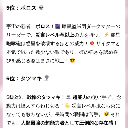
5位：
ボロス
宇宙の覇者、
ボロス
！
暗黒盗賊団ダークマターの
リーダーで、
災害レベル竜以上
の力を持つ。
崩星
咆哮砲
は惑星を破壊するほどの威力！
サイタマと
本気で戦った数少ない敵であり、彼の強さを認め喜
びを感じる姿はまさに戦士！
6位：
タツマキ
S級2位、
戦慄のタツマキ
！
超能力
の使い手で、
念
動力
は怪人すらねじ切る！
災害レベル鬼なら束に
なっても敵わないが、長時間の戦闘は苦手。
それ
でも、
人類最強の超能力者として圧倒的な存在感！