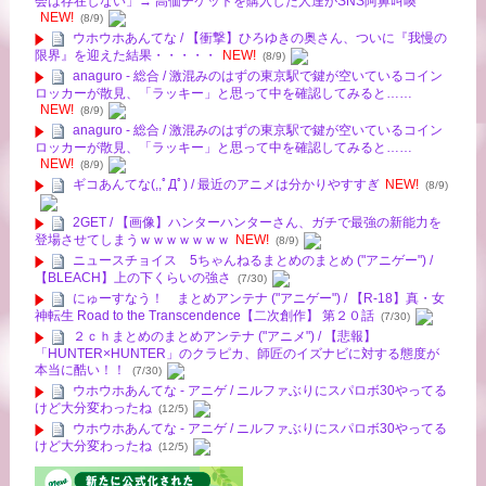
会は存在しない」→ 高価チケットを購入した人達がSNS阿鼻叫喚
NEW!
(8/9)
ウホウホあんてな / 【衝撃】ひろゆきの奥さん、ついに『我慢の
限界』を迎えた結果・・・・・
NEW!
(8/9)
anaguro - 総合 / 激混みのはずの東京駅で鍵が空いているコイン
ロッカーが散見、「ラッキー」と思って中を確認してみると……
NEW!
(8/9)
anaguro - 総合 / 激混みのはずの東京駅で鍵が空いているコイン
ロッカーが散見、「ラッキー」と思って中を確認してみると……
NEW!
(8/9)
ギコあんてな(,,ﾟДﾟ) / 最近のアニメは分かりやすすぎ
NEW!
(8/9)
2GET / 【画像】ハンターハンターさん、ガチで最強の新能力を
登場させてしまうｗｗｗｗｗｗｗ
NEW!
(8/9)
ニュースチョイス 5ちゃんねるまとめのまとめ ("アニゲー") /
【BLEACH】上の下くらいの強さ
(7/30)
にゅーすなう！ まとめアンテナ ("アニゲー") / 【R-18】真・女
神転生 Road to the Transcendence【二次創作】 第２０話
(7/30)
２ｃｈまとめのまとめアンテナ ("アニメ") / 【悲報】
「HUNTER×HUNTER」のクラピカ、師匠のイズナビに対する態度が
本当に酷い！！
(7/30)
ウホウホあんてな - アニゲ / ニルファぶりにスパロボ30やってる
けど大分変わったね
(12/5)
ウホウホあんてな - アニゲ / ニルファぶりにスパロボ30やってる
けど大分変わったね
(12/5)