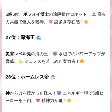
S級6位、
ボフォイ博士
の遠隔操作ロボット！
高火
力兵器
で怪人を粉砕。
謎多き存在感！
27位：
深海王
災害レベル鬼
の海の王！
水辺でのパワーアップ
が
脅威。
ジェノスを苦しめた実力者！
28位：
ホームレス帝
神
から力を授かった怪人！
エネルギー弾
でS級ヒ
ーローを圧倒。
精神力が鍵！