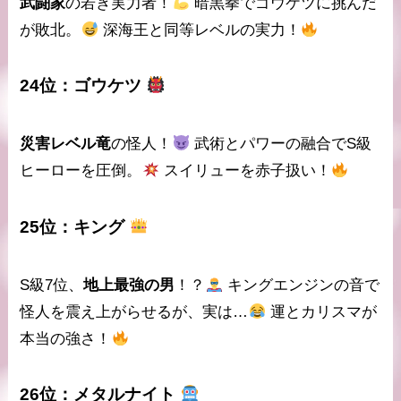
武闘家
の若き実力者！
暗黒拳
でゴウケツに挑んだ
が敗北。
深海王と同等レベルの実力！
24位：
ゴウケツ
災害レベル竜
の怪人！
武術とパワー
の融合でS級
ヒーローを圧倒。
スイリューを赤子扱い！
25位：
キング
S級7位、
地上最強の男
！？
キングエンジン
の音で
怪人を震え上がらせるが、実は…
運とカリスマが
本当の強さ！
26位：
メタルナイト