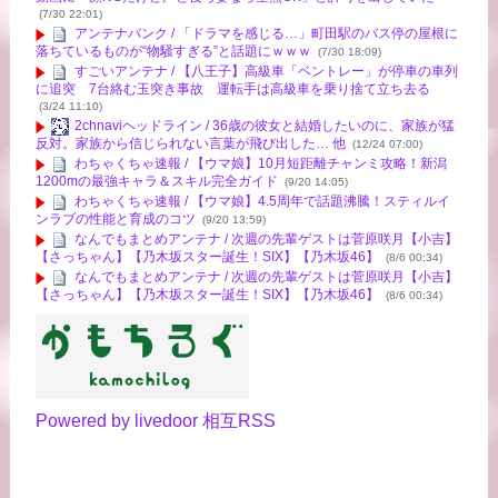
(7/30 22:01)
アンテナバンク / 「ドラマを感じる…」町田駅のバス停の屋根に
落ちているものが“物騒すぎる”と話題にｗｗｗ
(7/30 18:09)
すごいアンテナ / 【八王子】高級車「ベントレー」が停車の車列
に追突 7台絡む玉突き事故 運転手は高級車を乗り捨て立ち去る
(3/24 11:10)
2chnaviヘッドライン / 36歳の彼女と結婚したいのに、家族が猛
反対。家族から信じられない言葉が飛び出した… 他
(12/24 07:00)
わちゃくちゃ速報 / 【ウマ娘】10月短距離チャンミ攻略！新潟
1200mの最強キャラ＆スキル完全ガイド
(9/20 14:05)
わちゃくちゃ速報 / 【ウマ娘】4.5周年で話題沸騰！スティルイ
ンラブの性能と育成のコツ
(9/20 13:59)
なんでもまとめアンテナ / 次週の先輩ゲストは菅原咲月【小吉】
【さっちゃん】【乃木坂スター誕生！SIX】【乃木坂46】
(8/6 00:34)
なんでもまとめアンテナ / 次週の先輩ゲストは菅原咲月【小吉】
【さっちゃん】【乃木坂スター誕生！SIX】【乃木坂46】
(8/6 00:34)
Powered by livedoor 相互RSS