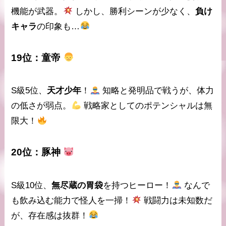
機能が武器。
しかし、勝利シーンが少なく、
負け
キャラ
の印象も…
19位：
童帝
S級5位、
天才少年
！
知略と発明品
で戦うが、体力
の低さが弱点。
戦略家としてのポテンシャルは無
限大！
20位：
豚神
S級10位、
無尽蔵の胃袋
を持つヒーロー！
なんで
も飲み込む
能力で怪人を一掃！
戦闘力は未知数だ
が、存在感は抜群！