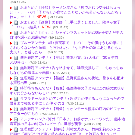
(8/9 11:46)
おまとめ / 【唖然】ラーメン屋さん「席でおむつ交換はちょっ
と・・」 パパ「子どもとか育てたことないから分かんないんだろう
ねｗ」⇒！！！
NEW!
(8/9 11:43)
おまとめ / 【画像】美容師「…手は尽くしました」陰キャ女子
「…ﾋｭｯ」→結果！
NEW!
(8/9 11:43)
おまとめ / 【えぇ…】シャインマスカット約200房を盗んだ男の
自宅を調べた結果www
(8/9 11:35)
ブルーアンテナ | all / 義実家でコトメに「その服はうちの家にふ
さわしくないから頂戴」と言われた。「なら自分の妹にあげるから大
丈夫！」と断ったら…
(8/9 04:53)
無理難題アンテナ / 【注目】熊本地震、28人死亡（30日午前
6:30時点）
(7/30 22:41)
無理難題アンテナ / 舌を絡ませて、唾液交換して── ちゅっちゅ
しながらの濃厚エッ画像♪
(7/30 22:31)
無理難題アンテナ / 【芸能】星野真里さんの挑戦、暑さを心配す
る声続出!!!
(7/30 22:21)
時間待ちあんてな / 【画像】発達障害の子どもはこの絵の意味が
すぐに分からないらしい
(7/30 22:13)
ラブラドールまとめアンテナ / 超能力が使えるようになったので
限界まで極める事にした件 その２
(7/30 22:11)
無理難題アンテナ / 【画像】イオンモール熊本の店内のビフォー
アフターがこちら
(7/30 22:11)
アンテナバンク / 海外「日本よ、お前がナンバーワンだ」 熊本地
震直後の日本の対応のスピードに世界が衝撃
(7/30 22:09)
無理難題アンテナ / 【朗報】川村文乃さん、竹内朱莉のシドニー
動画に「顔NGだけど声と後ろ姿なら全然OK」と許可を出していた