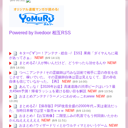
(8/6 00:33)
Powered by livedoor 相互RSS
キター(ﾟ∀ﾟ)ー！アンテナ - 総合 - / 【SS】果南「ダイヤんちに蔵
があってさぁ」
NEW!
(8/9 14:13)
まとめるZ / 人が怖いんだけど、どうやったら治せるんや
NEW!
(8/9 14:04)
つべこアンテナ / その霊媒師は巧みな話術で相手に霊の存在を信
じさせて、稼いでいた。 その霊媒師自体は霊は見えなくて、霊の存在
自体も信じていなかった。【再】
NEW!
(8/9 14:00)
あんてぃな / 【2026年お盆】高速道路の渋滞ピークはいつ？最
大45km予測！帰省ラッシュを避ける狙い目を解説
NEW!
(8/9 13:54)
おまとめアンテナ / ラーメンにわかめ←これwww
NEW!
(8/9
13:26)
まとめるZ / 【保存版】PSP改造全盛の2000年代→実は違法だっ
た、当時日本橋では堂々販売ｗｗｗ
NEW!
(8/9 13:04)
おまとめ / 【お宝画像】二階堂ふみの乳首でもう何回抜いたかわ
かんねええええええ
NEW!
(8/9 11:51)
おまとめ / ウィザードリィとかウルティマとかいうゲーム
NEW!