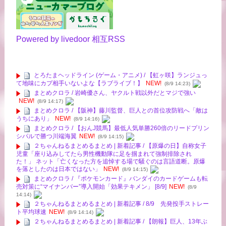
Powered by livedoor 相互RSS
とろたまヘッドライン (ゲーム・アニメ) / 【虹ヶ咲】ランジュっ
て地味にカプ相手いないよな【ラブライブ！】
NEW!
(8/9 14:23)
まとめクロラ / 岩崎優さん、ヤクルト戦以外だとマジで強い
NEW!
(8/9 14:17)
まとめクロラ / 【阪神】藤川監督、巨人との首位攻防戦へ「敵は
うちにあり」
NEW!
(8/9 14:16)
まとめクロラ / 【おんJ競馬】最低人気単勝260倍のリードプリン
シパルで勝つ川端海翼
NEW!
(8/9 14:15)
２ちゃんねるまとめるまとめ | 新着記事 / 【原爆の日】自称女子
児童「座り込みしてたら男性機動隊に足を掴まれて強制排除され
た！」 ネット「亡くなった方を追悼する場で騒ぐのは言語道断。原爆
を落としたのは日本ではない」
NEW!
(8/9 14:15)
まとめクロラ / 『ポケモンカード』バンダイのカードゲームも転
売対策に“マイナンバー”導入開始「効果テキメン」 [8/9]
NEW!
(8/9
14:14)
２ちゃんねるまとめるまとめ | 新着記事 / 8/9 先発投手ストレー
ト平均球速
NEW!
(8/9 14:14)
２ちゃんねるまとめるまとめ | 新着記事 / 【朗報】巨人、13年ぶ