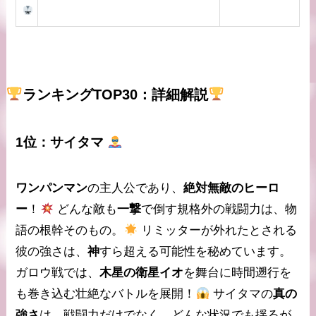
ランキングTOP30：詳細解説
1位：
サイタマ
ワンパンマン
の主人公であり、
絶対無敵のヒーロ
ー
！
どんな敵も
一撃
で倒す規格外の戦闘力は、物
語の根幹そのもの。
リミッターが外れた
とされる
彼の強さは、
神
すら超える可能性を秘めています。
ガロウ戦では、
木星の衛星イオ
を舞台に時間遡行を
も巻き込む壮絶なバトルを展開！
サイタマの
真の
強さ
は、戦闘力だけでなく、どんな状況でも揺るが