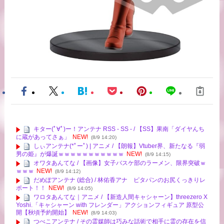
キター(ﾟ∀ﾟ)ー！アンテナ RSS - SS - / 【SS】果南「ダイヤんち
に蔵があってさぁ」
NEW!
(8/9 14:20)
しぃアンテナ(*ﾟーﾟ) | アニメ / 【朗報】Vtuber界、新たなる『弱
男の姫』が爆誕ｗｗｗｗｗｗｗｗｗｗｗ
NEW!
(8/9 14:15)
オワタあんてな / 【画像】女子バスケ部のラーメン、限界突破ｗ
ｗｗｗ
NEW!
(8/9 14:12)
だめぽアンテナ (総合) / 林佑香アナ ピタパンのお尻くっきりレ
ポート！！
NEW!
(8/9 14:05)
ワロタあんてな｜アニメ / 【新造人間キャシャーン】threezero X
Yoshi.「キャシャーン with フレンダー」アクションフィギュア 原型公
開【秋頃予約開始】
NEW!
(8/9 14:03)
つべこアンテナ / その霊媒師は巧みな話術で相手に霊の存在を信