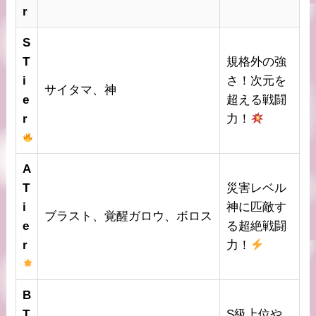
r
S
T
規格外の強
i
さ！次元を
サイタマ、神
e
超える戦闘
r
力！
A
T
災害レベル
i
神に匹敵す
ブラスト、覚醒ガロウ、ボロス
e
る超絶戦闘
r
力！
B
T
S級上位や