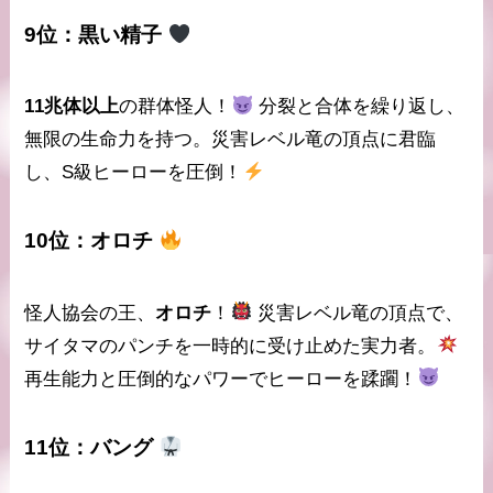
9位：
黒い精子
11兆体以上
の群体怪人！
分裂と合体を繰り返し、
無限の生命力
を持つ。災害レベル竜の頂点に君臨
し、S級ヒーローを圧倒！
10位：
オロチ
怪人協会の王、
オロチ
！
災害レベル竜
の頂点で、
サイタマのパンチを一時的に受け止めた実力者。
再生能力と圧倒的なパワーでヒーローを蹂躙！
11位：
バング