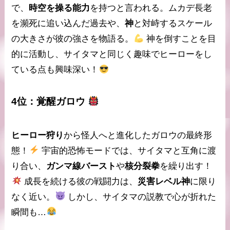
で、
時空を操る能力
を持つと言われる。ムカデ長老
を瀕死に追い込んだ過去や、
神
と対峙するスケール
の大きさが彼の強さを物語る。
神を倒す
ことを目
的に活動し、サイタマと同じく趣味でヒーローをし
ている点も興味深い！
4位：
覚醒ガロウ
ヒーロー狩り
から怪人へと進化したガロウの最終形
態！
宇宙的恐怖モード
では、サイタマと互角に渡
り合い、
ガンマ線バースト
や
核分裂拳
を繰り出す！
成長を続ける彼の戦闘力は、
災害レベル神
に限り
なく近い。
しかし、サイタマの説教で心が折れた
瞬間も…