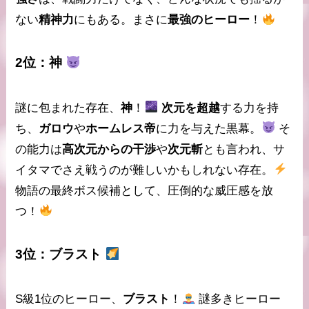
ない
精神力
にもある。まさに
最強のヒーロー
！
2位：
神
謎に包まれた存在、
神
！
次元を超越
する力を持
ち、
ガロウ
や
ホームレス帝
に力を与えた黒幕。
そ
の能力は
高次元からの干渉
や
次元斬
とも言われ、サ
イタマでさえ戦うのが難しいかもしれない存在。
物語の最終ボス候補として、
圧倒的な威圧感
を放
つ！
3位：
ブラスト
S級1位のヒーロー、
ブラスト
！
謎多きヒーロー