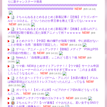
りに新チャンステーマ発表
WWWWWWWWWWWWWWWWWWWWWWWWWWWWWWWWWW
WWWWWWWWWWWWWWWWWWWWWWWWW
NEW!
(8/9 14:14)
２ちゃんねるまとめるまとめ | 新着記事 / 【悲報】ドラゴンボー
ルピッコロさん、どういうわけか界王拳を教えて貰ってないｗｗｗｗ
NEW!
(8/9 14:13)
２ちゃんねるまとめるまとめ | 新着記事 / 【画像】お前らのアニ
メ期間第2期で最初に見た深夜アニメって何？ｗｗｗｗｗ
NEW!
(8/9
14:13)
まとめクロラ / 【中国】橋の欄干が強風で倒壊、中に鉄筋がない
ことが発覚＝当局「接着剤で固定した」
NEW!
(8/9 14:13)
ゲーム・アニメ – ぷぅアンテナ / 【朗報】メディア「PS6はPS5
の2倍超の性能に」 他
NEW!
(8/9 14:11)
News人 / 「自衛隊は違憲」←これどう思う？他
NEW!
(8/9
14:06)
ウマ娘 - NEWまとめサイトアンテナ！ / 【ウマ娘】サークル申請
してきたトレーナーのコメントがキモすぎて草ｗｗｗ「このまま成長
したらどうなるんや…」
NEW!
(8/9 14:01)
とろたまヘッドライン (ゲーム・アニメ) / 【水星の魔女】グエル
は物語冒頭はどんだけストレスフルだったんだよ…ってなる
NEW!
(8/9 13:50)
ガッてな！ / 【ガンダムW】ヘビアのナイフ切れ味どうなってる
んだこれ…
NEW!
(8/9 13:46)
UMAアンテナ / ウマ娘のゴルフキャラ
NEW!
(8/9 13:45)
２ちゃんマップ / 【ハゲ速報】イケおぢさん、若い女子をSNSで
募集した結果（画像あり）
NEW!
(8/9 13:45)