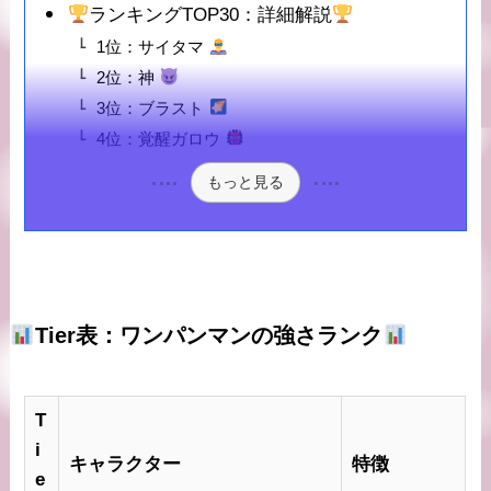
ランキングTOP30：詳細解説
1位：サイタマ
2位：神
3位：ブラスト
4位：覚醒ガロウ
もっと見る
Tier表：ワンパンマンの強さランク
T
i
キャラクター
特徴
e