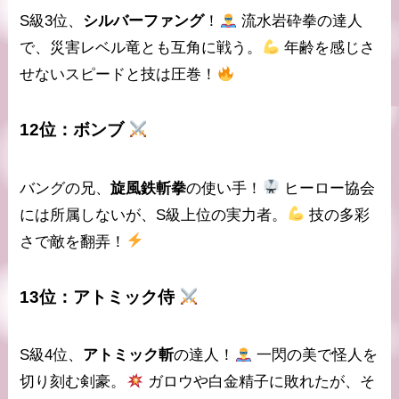
S級3位、
シルバーファング
！
流水岩砕拳
の達人
で、災害レベル竜とも互角に戦う。
年齢を感じさ
せないスピードと技は圧巻！
12位：
ボンブ
バングの兄、
旋風鉄斬拳
の使い手！
ヒーロー協会
には所属しないが、S級上位の実力者。
技の多彩
さ
で敵を翻弄！
13位：
アトミック侍
S級4位、
アトミック斬
の達人！
一閃の美
で怪人を
切り刻む剣豪。
ガロウや白金精子に敗れたが、そ