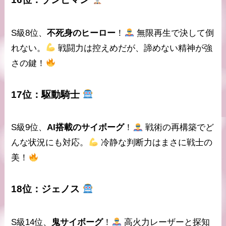
S級8位、
不死身のヒーロー
！
無限再生
で決して倒
れない。
戦闘力は控えめだが、諦めない精神が強
さの鍵！
17位：
駆動騎士
S級9位、
AI搭載のサイボーグ
！
戦術の再構築
でど
んな状況にも対応。
冷静な判断力はまさに戦士の
美！
18位：
ジェノス
S級14位、
鬼サイボーグ
！
高火力レーザー
と探知