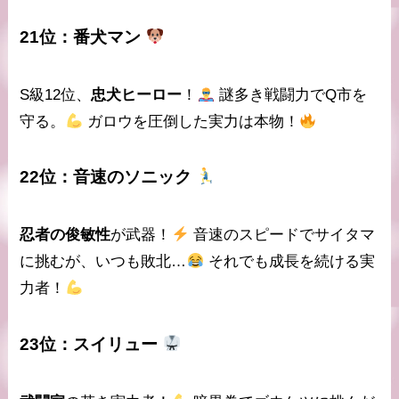
21位：
番犬マン
S級12位、
忠犬ヒーロー
！
謎多き戦闘力
でQ市を
守る。
ガロウを圧倒した実力は本物！
22位：
音速のソニック
忍者の俊敏性
が武器！
音速のスピード
でサイタマ
に挑むが、いつも敗北…
それでも成長を続ける実
力者！
23位：
スイリュー