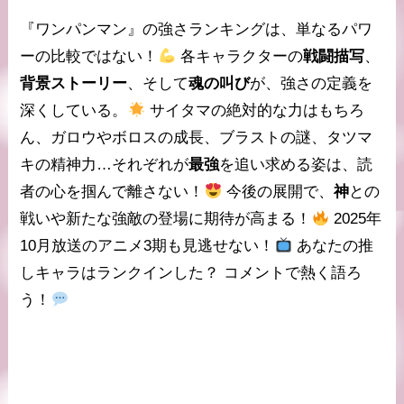
『ワンパンマン』の強さランキングは、単なるパワ
ーの比較ではない！
各キャラクターの
戦闘描写
、
背景ストーリー
、そして
魂の叫び
が、強さの定義を
深くしている。
サイタマの絶対的な力はもちろ
ん、ガロウやボロスの成長、ブラストの謎、タツマ
キの精神力…それぞれが
最強
を追い求める姿は、読
者の心を掴んで離さない！
今後の展開で、
神
との
戦いや新たな強敵の登場に期待が高まる！
2025年
10月放送のアニメ3期も見逃せない！
あなたの推
しキャラはランクインした？ コメントで熱く語ろ
う！