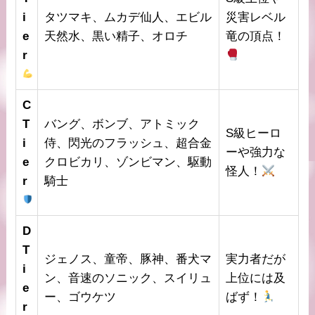
i
タツマキ、ムカデ仙人、エビル
災害レベル
e
天然水、黒い精子、オロチ
竜の頂点！
r
C
T
バング、ボンブ、アトミック
S級ヒーロ
i
侍、閃光のフラッシュ、超合金
ーや強力な
e
クロビカリ、ゾンビマン、駆動
怪人！
r
騎士
D
T
ジェノス、童帝、豚神、番犬マ
実力者だが
i
ン、音速のソニック、スイリュ
上位には及
e
ー、ゴウケツ
ばず！
r