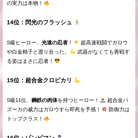
の実力は本物！
14位：
閃光のフラッシュ
S級ヒーロー、
光速の忍者
！
超高速戦闘
でガロウ
や白金精子と渡り合った。
武器がなくても善戦す
る姿はまさに忍者！
15位：
超合金クロビカリ
S級11位、
鋼鉄の肉体
を持つヒーロー！
超合金バ
ズーカ
の威力はガロウすら即死を予感！
防御力は
トップクラス！
16位：
ゾンビマン