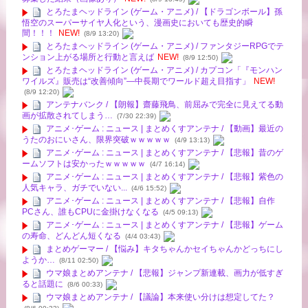
とろたまヘッドライン (ゲーム・アニメ) / 【ドラゴンボール】孫
悟空のスーパーサイヤ人化という、漫画史においても歴史的瞬
間！！！
NEW!
(8/9 13:20)
とろたまヘッドライン (ゲーム・アニメ) / ファンタジーRPGでテ
ンション上がる場所と行動と言えば
NEW!
(8/9 12:50)
とろたまヘッドライン (ゲーム・アニメ) / カプコン「『モンハン
ワイルズ』販売は“改善傾向”―中長期でワールド超え目指す」
NEW!
(8/9 12:20)
アンテナバンク / 【朗報】齋藤飛鳥、前屈みで完全に見えてる動
画が拡散されてしまう…
(7/30 22:39)
アニメ･ゲーム : ニュース | まとめくすアンテナ / 【動画】最近の
うたのおにいさん、限界突破ｗｗｗｗｗ
(4/9 13:13)
アニメ･ゲーム : ニュース | まとめくすアンテナ / 【悲報】昔のゲ
ームソフトは安かったｗｗｗｗｗ
(4/7 16:14)
アニメ･ゲーム : ニュース | まとめくすアンテナ / 【悲報】紫色の
人気キャラ、ガチでいない...
(4/6 15:52)
アニメ･ゲーム : ニュース | まとめくすアンテナ / 【悲報】自作
PCさん、誰もCPUに金掛けなくなる
(4/5 09:13)
アニメ･ゲーム : ニュース | まとめくすアンテナ / 【悲報】ゲーム
の寿命、どんどん短くなる
(4/4 03:43)
まとめゲーマー / 【悩み】キタちゃんかセイちゃんかどっちにし
ようか…
(8/11 02:50)
ウマ娘まとめアンテナ / 【悲報】ジャンプ新連載、画力が低すぎ
ると話題に
(8/6 00:33)
ウマ娘まとめアンテナ / 【議論】本来使い分けは想定してた？