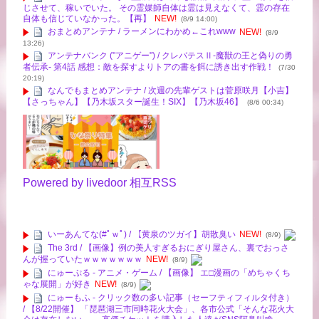
じさせて、稼いでいた。 その霊媒師自体は霊は見えなくて、霊の存在
自体も信じていなかった。【再】
NEW!
(8/9 14:00)
おまとめアンテナ / ラーメンにわかめ←これwww
NEW!
(8/9
13:26)
アンテナバンク ("アニゲー") / クレバテスⅡ-魔獣の王と偽りの勇
者伝承- 第4話 感想：敵を探すよりトアの書を餌に誘き出す作戦！
(7/30
20:19)
なんでもまとめアンテナ / 次週の先輩ゲストは菅原咲月【小吉】
【さっちゃん】【乃木坂スター誕生！SIX】【乃木坂46】
(8/6 00:34)
Powered by livedoor 相互RSS
いーあんてな(#ﾟｗﾟ) / 【黄泉のツガイ】胡散臭い
NEW!
(8/9)
The 3rd / 【画像】例の美人すぎるおにぎり屋さん、裏でおっさ
んが握っていたｗｗｗｗｗｗｗ
NEW!
(8/9)
にゅーぷる - アニメ・ゲーム / 【画像】 エ□漫画の「めちゃくち
ゃな展開」が好き
NEW!
(8/9)
にゅーもふ - クリック数の多い記事（セーフティフィルタ付き）
/ 【8/22開催】 「琵琶湖三市同時花火大会」、各市公式「そんな花火大