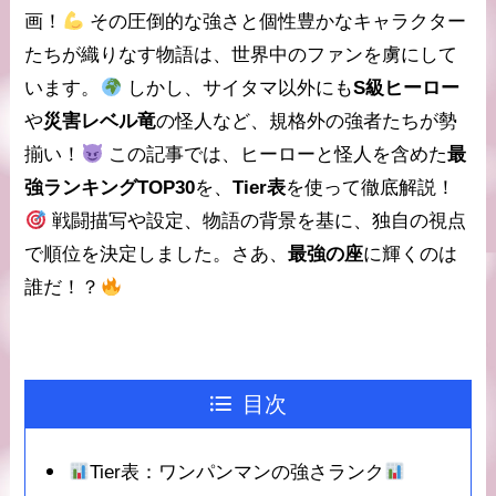
画！
その圧倒的な強さと個性豊かなキャラクター
たちが織りなす物語は、世界中のファンを虜にして
います。
しかし、サイタマ以外にも
S級ヒーロー
や
災害レベル竜
の怪人など、規格外の強者たちが勢
揃い！
この記事では、ヒーローと怪人を含めた
最
強ランキングTOP30
を、
Tier表
を使って徹底解説！
戦闘描写や設定、物語の背景を基に、独自の視点
で順位を決定しました。さあ、
最強の座
に輝くのは
誰だ！？
目次
Tier表：ワンパンマンの強さランク