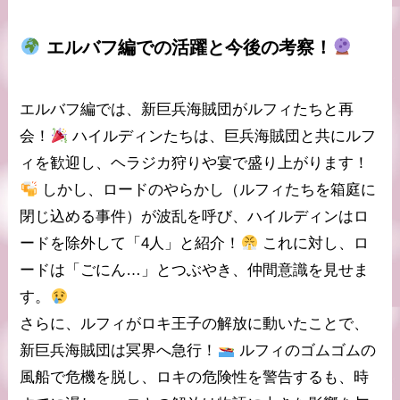
エルバフ編
での活躍と今後の考察！
エルバフ編では、新巨兵海賊団が
ルフィ
たちと再
会！
ハイルディンたちは、
巨兵海賊団
と共にルフ
ィを歓迎し、ヘラジカ狩りや宴で盛り上がります！
しかし、ロードの
やらかし
（ルフィたちを箱庭に
閉じ込める事件）が波乱を呼び、ハイルディンはロ
ードを除外して「4人」と紹介！
これに対し、ロ
ードは「ごにん…」とつぶやき、仲間意識を見せま
す。
さらに、ルフィが
ロキ王子
の解放に動いたことで、
新巨兵海賊団は
冥界
へ急行！
ルフィの
ゴムゴムの
風船
で危機を脱し、ロキの危険性を警告するも、時