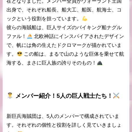
在となりました。メンバー全員が
ウォーランド王国
出身で、それぞれ船長、船大工、船医、航海士、コ
ックという役割を担っています。
彼らの海賊船は、巨人サイズのバイキング船
ナグル
ファル
！
北欧神話にインスパイアされたデザイン
で、帆には角の生えたドクロマークが描かれていま
す。
この船は、まるで山のような巨体を乗せて航
海する、まさに
巨人族の誇り
そのもの！
メンバー紹介
！5人の巨人戦士たち！
新巨兵海賊団は、
5人のメンバー
で構成されていま
す。それぞれの個性と役割を詳しく見ていきましょ