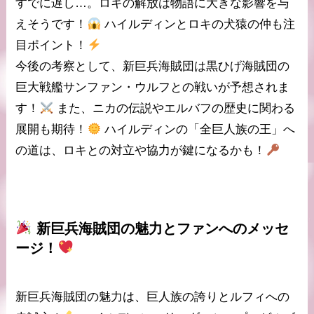
すでに遅し…。ロキの解放は物語に大きな影響を与
えそうです！
ハイルディンとロキの
犬猿の仲
も注
目ポイント！
今後の考察として、新巨兵海賊団は
黒ひげ海賊団
の
巨大戦艦
サンファン・ウルフ
との戦いが予想されま
す！
また、
ニカの伝説
やエルバフの歴史に関わる
展開も期待！
ハイルディンの「全巨人族の王」へ
の道は、ロキとの対立や協力が鍵になるかも！
新巨兵海賊団
の魅力とファンへのメッセ
ージ！
新巨兵海賊団の魅力は、
巨人族の誇り
と
ルフィへの