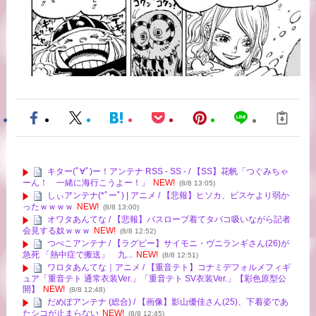
キター(ﾟ∀ﾟ)ー！アンテナ RSS - SS - / 【SS】花帆「つぐみちゃ
ーん！ 一緒に海行こうよー！」
NEW!
(8/8 13:05)
しぃアンテナ(*ﾟーﾟ) | アニメ / 【悲報】ヒソカ、ビスケより弱か
ったｗｗｗｗ
NEW!
(8/8 13:00)
オワタあんてな / 【悲報】バスローブ着てタバコ吸いながら記者
会見する奴ｗｗｗ
NEW!
(8/8 12:52)
つべこアンテナ / 【ラグビー】サイモニ・ヴニランギさん(26)が
急死 「熱中症で搬送」 九...
NEW!
(8/8 12:51)
ワロタあんてな｜アニメ / 【重音テト】コナミデフォルメフィギ
ュア「重音テト 通常衣装Ver.」「重音テト SV衣装Ver.」【彩色原型公
開】
NEW!
(8/8 12:48)
だめぽアンテナ (総合) / 【画像】影山優佳さん(25)、下着姿であ
たシコが止まらない
NEW!
(8/8 12:45)