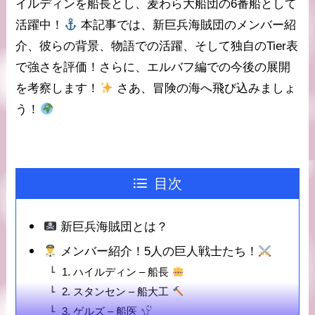
イルディン
を船長とし、
麦わら大船団
の6番船として
活躍中！
本記事では、新巨兵海賊団のメンバー紹
介、彼らの背景、物語での活躍、そして独自の
Tier表
で強さを評価！さらに、エルバフ編での今後の展開
を考察します！
さあ、冒険の海へ飛び込みましょ
う！
目次
新巨兵海賊団とは？
メンバー紹介！5人の巨人戦士たち！
1. ハイルディン – 船長
2. スタンセン – 船大工
3. ゲルズ – 船医