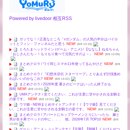
Powered by livedoor 相互RSS
ガッてな！ / 正直なところ「νガンダム」の人気の半分はパイロ
ットとフィン・ファンネルだと思う
NEW!
(8/8 13:16)
とろたまヘッドライン (ゲーム・アニメ) / 【ななし】ねるちゃん
「おじさんたち～！もりもり食べて元気だすのよ～」
NEW!
(8/8 13:08)
まとめクロラ / ワイ同じスマホ11年使ってるんやけど
NEW!
(8/8
13:03)
まとめクロラ / 『幻想水滸伝 スターリープ』とりあえず討伐進め
ればいいのかなこれ?
NEW!
(8/8 13:02)
まとめクロラ / 2026年度 暑さのピークはいったん終了かも
[8/8]
NEW!
(8/8 13:01)
UMAアンテナ / 見てください、これが主君に甘やかされる女騎士
の姿です。
NEW!
(8/8 13:01)
ウマ娘 - NEWまとめサイトアンテナ！ / 【ウマ娘】見てくださ
い、これが主君に甘やかされる女騎士の姿です。
NEW!
(8/8 13:01)
まとめクロラ / アパートにカップラーメンとりにいったら、嫁と
男が全ネ果でベッドの中に．．． 他、2026年7月 TOP10
NEW!
(8/8
13:00)
ゲーム・アニメ – ぷぅアンテナ / 【定期】【朗報】くりぱんせつ