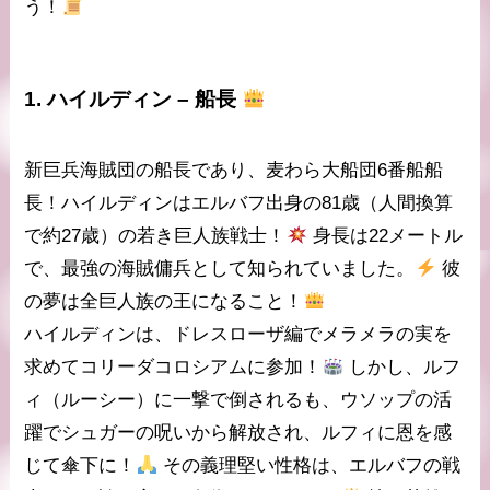
う！
1.
ハイルディン
– 船長
新巨兵海賊団の船長
であり、
麦わら大船団6番船船
長
！ハイルディンはエルバフ出身の
81歳
（人間換算
で約27歳）の若き巨人族戦士！
身長は
22メートル
で、
最強の海賊傭兵
として知られていました。
彼
の夢は
全巨人族の王
になること！
ハイルディンは、ドレスローザ編で
メラメラの実
を
求めてコリーダコロシアムに参加！
しかし、
ルフ
ィ
（ルーシー）に一撃で倒されるも、
ウソップ
の活
躍でシュガーの呪いから解放され、ルフィに恩を感
じて傘下に！
その義理堅い性格は、エルバフの戦