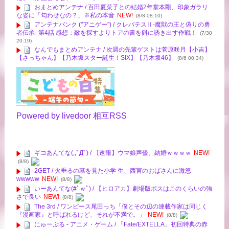
おまとめアンテナ / 百田夏菜子との結婚2年堂本剛、印象ガラリ
な姿に「匂わせなの？」※私の本音
NEW!
(8/8 08:10)
アンテナバンク ("アニゲー") / クレバテスⅡ-魔獣の王と偽りの勇
者伝承- 第4話 感想：敵を探すよりトアの書を餌に誘き出す作戦！
(7/30
20:19)
なんでもまとめアンテナ / 次週の先輩ゲストは菅原咲月【小吉】
【さっちゃん】【乃木坂スター誕生！SIX】【乃木坂46】
(8/6 00:34)
Powered by livedoor 相互RSS
ギコあんてな(,,ﾟДﾟ) / 【速報】ウマ娘声優、結婚ｗｗｗｗ
NEW!
(8/8)
2GET / 火垂るの墓を見た小学 生、西宮のおばさんに激怒
wwwww
NEW!
(8/8)
いーあんてな(#ﾟｗﾟ) / 【ヒロアカ】劇場版ボスはこのくらいの強
さで良い
NEW!
(8/8)
The 3rd / ワンピース尾田っち「僕とその辺の連載作家は同じく
『漫画家』と呼ばれるけど、それが不満で。」
NEW!
(8/8)
にゅーぷる - アニメ・ゲーム / 「Fate/EXTELLA」初回特典の赤