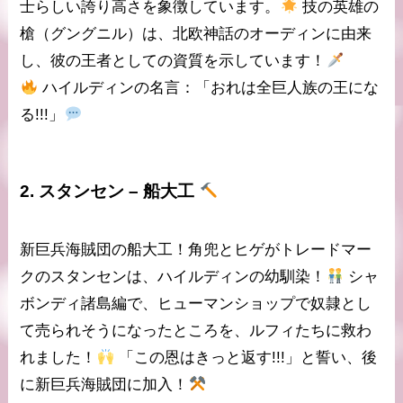
士らしい誇り高さを象徴しています。
技の
英雄の
槍（グングニル）
は、北欧神話のオーディンに由来
し、彼の王者としての資質を示しています！
ハイルディンの名言
：「おれは全巨人族の王にな
る!!!」
2.
スタンセン
– 船大工
新巨兵海賊団の
船大工
！角兜とヒゲがトレードマー
クのスタンセンは、ハイルディンの幼馴染！
シャ
ボンディ諸島編で、
ヒューマンショップ
で奴隷とし
て売られそうになったところを、
ルフィ
たちに救わ
れました！
「この恩はきっと返す!!!」と誓い、後
に新巨兵海賊団に加入！