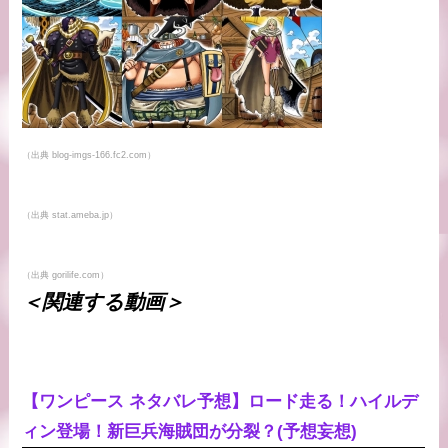
（出典 blog-imgs-166.fc2.com）