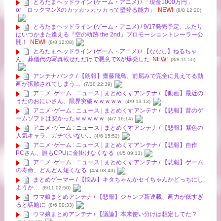
とろたまヘッドライン (ゲーム・アニメ) / 「現金1000万円」
or「ロックマンXのカッカッカッカって壁登る能力」
NEW!
(8/8 12:20)
とろたまヘッドライン (ゲーム・アニメ) / 9/17発売予定、ふたり
はいつかまた逢える『空の軌跡 the 2nd』プロモーショントレーラー公
開！
NEW!
(8/8 12:08)
とろたまヘッドライン (ゲーム・アニメ) / 【ななし】ねるちゃ
ん、葬儀代の写真載せただけで悪意でXが爆発した
NEW!
(8/8 11:50)
アンテナバンク / 【朗報】齋藤飛鳥、前屈みで完全に見えてる動
画が拡散されてしまう…
(7/30 22:39)
アニメ･ゲーム : ニュース | まとめくすアンテナ / 【動画】最近の
うたのおにいさん、限界突破ｗｗｗｗｗ
(4/9 13:13)
アニメ･ゲーム : ニュース | まとめくすアンテナ / 【悲報】昔のゲ
ームソフトは安かったｗｗｗｗｗ
(4/7 16:14)
アニメ･ゲーム : ニュース | まとめくすアンテナ / 【悲報】紫色の
人気キャラ、ガチでいない...
(4/6 15:52)
アニメ･ゲーム : ニュース | まとめくすアンテナ / 【悲報】自作
PCさん、誰もCPUに金掛けなくなる
(4/5 09:13)
アニメ･ゲーム : ニュース | まとめくすアンテナ / 【悲報】ゲーム
の寿命、どんどん短くなる
(4/4 03:43)
まとめゲーマー / 【悩み】キタちゃんかセイちゃんかどっちにし
ようか…
(8/11 02:50)
ウマ娘まとめアンテナ / 【悲報】ジャンプ新連載、画力が低すぎ
ると話題に
(8/6 00:33)
ウマ娘まとめアンテナ / 【議論】本来使い分けは想定してた？