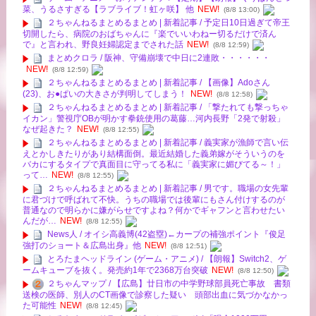
菜、うるさすぎる【ラブライブ！虹ヶ咲】 他
NEW!
(8/8 13:00)
２ちゃんねるまとめるまとめ | 新着記事 / 予定日10日過ぎて帝王
切開したら、病院のおばちゃんに『楽でいいわねー切るだけで済ん
で』と言われ、野良妊婦認定までされた話
NEW!
(8/8 12:59)
まとめクロラ / 阪神、守備崩壊で中日に2連敗・・・・・・
NEW!
(8/8 12:59)
２ちゃんねるまとめるまとめ | 新着記事 / 【画像】Adoさん
(23)、お●ぱいの大きさが判明してしまう！
NEW!
(8/8 12:58)
２ちゃんねるまとめるまとめ | 新着記事 / 「撃たれても撃っちゃ
イカン」警視庁OBが明かす拳銃使用の葛藤…河内長野「2発で射殺」
なぜ起きた？
NEW!
(8/8 12:55)
２ちゃんねるまとめるまとめ | 新着記事 / 義実家が漁師で言い伝
えとかしきたりがあり結構面倒。最近結婚した義弟嫁がそういうのを
バカにするタイプで真面目に守ってる私に「義実家に媚びてる～！」
って…
NEW!
(8/8 12:55)
２ちゃんねるまとめるまとめ | 新着記事 / 男です。職場の女先輩
に君づけで呼ばれて不快。うちの職場では後輩にもさん付けするのが
普通なので明らかに嫌がらせですよね？何かでギャフンと言わせたい
んだが…
NEW!
(8/8 12:55)
News人 / オイシ高義博(42盗塁)←カープの補強ポイント『俊足
強打のショート＆広島出身』他
NEW!
(8/8 12:51)
とろたまヘッドライン (ゲーム・アニメ) / 【朗報】Switch2、ゲ
ームキューブを抜く。発売約1年で2368万台突破
NEW!
(8/8 12:50)
２ちゃんマップ / 【広島】廿日市の中学野球部員死亡事故 書類
送検の医師、別人のCT画像で診察した疑い 頭部出血に気づかなかっ
た可能性
NEW!
(8/8 12:45)