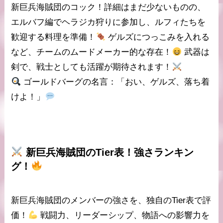
新巨兵海賊団の
コック
！詳細はまだ少ないものの、
エルバフ編でヘラジカ狩りに参加し、ルフィたちを
歓迎する料理を準備！
ゲルズにつっこみを入れる
など、チームのムードメーカー的な存在！
武器は
剣で、戦士としても活躍が期待されます！
ゴールドバーグの名言
：「おい、ゲルズ、落ち着
けよ！」
新巨兵海賊団のTier表
！強さランキン
グ！
新巨兵海賊団のメンバーの強さを、独自の
Tier表
で評
価！
戦闘力、リーダーシップ、物語への影響力を