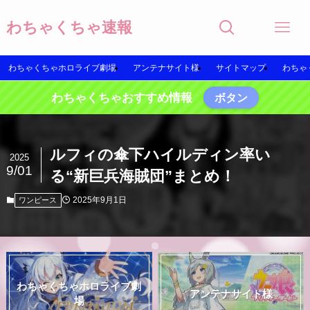
わちゃくちゃ速報
わちゃくちゃホロライブ劇場
アンテナサイト様
サイトマップ
わちゃ
わちゃくちゃおすすめ情報
ボタン
ルフィの傘下ハイルディン率い
2025
9/01
る“新巨兵海賊団”まとめ！
2025年9月1日
ワンピース
わちゃくちゃホロライブ劇
アンテナサイト様
場