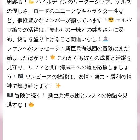
忠誠心
！
ハイルディンのリーダーシップ、ゲルズ
の優しさ、ロードのユニークなキャラクター性な
ど、個性豊かなメンバーが揃っています！
エルバ
フ編での活躍は、
麦わらの一味
との絆をさらに深
め、物語を盛り上げること間違いなし！
ファンへのメッセージ：
新巨兵海賊団
の冒険はまだ
始まったばかり！
これからも彼らの成長と活躍を
見守り、
ルフィ
と共に海賊王への道を応援しましょ
う！
ワンピース
の物語は、友情・努力・勝利の精
神で輝き続けます！
冒険は続く！
新巨兵海賊団とルフィの物語を見
逃すな！