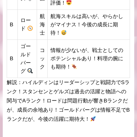
評価！
航
航海スキルは高いが、やらかし
ロー
B
海
がマイナス！今後の成長に期
ド
士
待！
ゴー
コ
情報が少ないが、戦士としての
ルド
B
ッ
ポテンシャルあり！料理の腕に
バー
ク
も期待！
グ
解説
：ハイルディンはリーダーシップと戦闘力で
Sラ
ンク
！スタンセンとゲルズは過去の活躍と物語への
関与で
Aランク
！ロードは問題行動が響き
Bランク
だ
が、成長の余地あり！ゴールドバーグは情報不足で
B
ランク
だが、今後の活躍に期待大！