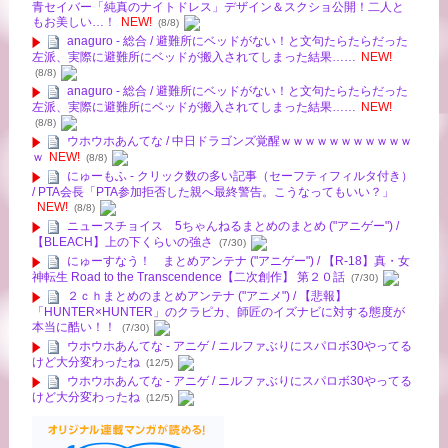
青セイバー「純真のナイトドレス」デザイン＆スクショ公開！二人と
もお美しい…！
NEW!
(8/8)
anaguro - 総合 / 避難所にベッドがない！と文句たらたらだった
左派、実際に避難所にベッドが搬入されてしまった結果……
NEW!
(8/8)
anaguro - 総合 / 避難所にベッドがない！と文句たらたらだった
左派、実際に避難所にベッドが搬入されてしまった結果……
NEW!
(8/8)
ウホウホあんてな / 中日ドラゴンズ覚醒ｗｗｗｗｗｗｗｗｗｗｗ
ｗ
NEW!
(8/8)
にゅーもふ - クリック数の多い記事（セーフティフィルタ付き）
/ PTA会長「PTA参加拒否した親へ最終警告。こうなってもいい？」
NEW!
(8/8)
ニュースチョイス 5ちゃんねるまとめのまとめ ("アニゲー") /
【BLEACH】上の下くらいの強さ
(7/30)
にゅーすなう！ まとめアンテナ ("アニゲー") / 【R-18】真・女
神転生 Road to the Transcendence【二次創作】 第２０話
(7/30)
２ｃｈまとめのまとめアンテナ ("アニメ") / 【悲報】
「HUNTER×HUNTER」のクラピカ、師匠のイズナビに対する態度が
本当に酷い！！
(7/30)
ウホウホあんてな - アニゲ / ニルファぶりにスパロボ30やってる
けど大分変わったね
(12/5)
ウホウホあんてな - アニゲ / ニルファぶりにスパロボ30やってる
けど大分変わったね
(12/5)