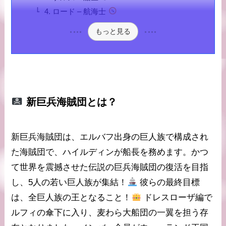
4. ロード – 航海士
もっと見る
新巨兵海賊団
とは？
新巨兵海賊団
は、エルバフ出身の巨人族で構成され
た海賊団で、
ハイルディン
が船長を務めます。かつ
て世界を震撼させた伝説の
巨兵海賊団
の復活を目指
し、5人の若い巨人族が集結！
彼らの最終目標
は、
全巨人族の王
となること！
ドレスローザ編で
ルフィ
の傘下に入り、
麦わら大船団
の一翼を担う存