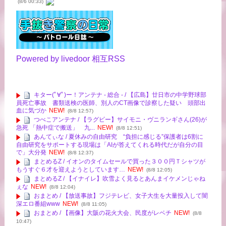
(8/6 00:33)
Powered by livedoor 相互RSS
キター(ﾟ∀ﾟ)ー！アンテナ - 総合 - / 【広島】廿日市の中学野球部
員死亡事故 書類送検の医師、別人のCT画像で診察した疑い 頭部出
血に気づか
NEW!
(8/8 12:57)
つべこアンテナ / 【ラグビー】サイモニ・ヴニランギさん(26)が
急死 「熱中症で搬送」 九...
NEW!
(8/8 12:51)
あんてぃな / 夏休みの自由研究 “負担に感じる”保護者は6割に
自由研究をサポートする現場は「AIが答えてくれる時代だが自分の目
で」大分発
NEW!
(8/8 12:37)
まとめるZ / イオンのタイムセールで買った３００円Ｔシャツが
もうすぐ６才を迎えようとしています…
NEW!
(8/8 12:05)
まとめるZ / 【イナイレ】吹雪よく見るとあんまイケメンじゃね
ぇな
NEW!
(8/8 12:04)
おまとめ / 【放送事故】フジテレビ、女子大生を大量投入して闇
深エロ番組www
NEW!
(8/8 11:05)
おまとめ / 【画像】大阪の花火大会、民度がレベチ
NEW!
(8/8
10:47)