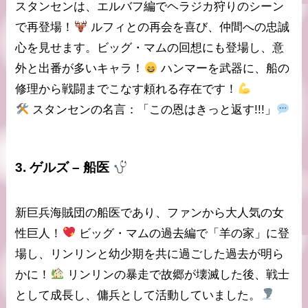
スタンセンは、エルバフ編で
ヘラジカ狩り
のシーン
で再登場！
ルフィとの再会を喜び、仲間への忠誠
心を見せます。ビッグ・マムの回想にも登場し、意
外と出番が多いキャラ！
ハンマーを武器に、船の
修理から戦闘までこなす頼れる存在です！
スタンセンの名言
：「この恩はきっと返す!!!」
3.
ゲルズ
– 船医
新巨兵海賊団の
船医
であり、ファンから
大人気
の女
性巨人！
ビッグ・マムの過去編で「羊の家」に登
場し、リンリンと幼少期を共に過ごした過去が明ら
かに！
リンリンの暴走で故郷が壊滅した後、戦士
として成長し、傭兵として活動していました。