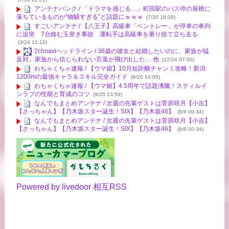
アンテナバンク / 「ドラマを感じる…」町田駅のバス停の屋根に
落ちているものが“物騒すぎる”と話題にｗｗｗ
(7/30 18:09)
すごいアンテナ / 【八王子】高級車「ベントレー」が停車の車列
に追突 7台絡む玉突き事故 運転手は高級車を乗り捨て立ち去る
(3/24 11:10)
2chnaviヘッドライン / 36歳の彼女と結婚したいのに、家族が猛
反対。家族から信じられない言葉が飛び出した… 他
(12/24 07:00)
わちゃくちゃ速報 / 【ウマ娘】10月短距離チャンミ攻略！新潟
1200mの最強キャラ＆スキル完全ガイド
(9/20 14:05)
わちゃくちゃ速報 / 【ウマ娘】4.5周年で話題沸騰！スティルイ
ンラブの性能と育成のコツ
(9/20 13:59)
なんでもまとめアンテナ / 次週の先輩ゲストは菅原咲月【小吉】
【さっちゃん】【乃木坂スター誕生！SIX】【乃木坂46】
(8/6 00:34)
なんでもまとめアンテナ / 次週の先輩ゲストは菅原咲月【小吉】
【さっちゃん】【乃木坂スター誕生！SIX】【乃木坂46】
(8/6 00:34)
Powered by livedoor 相互RSS