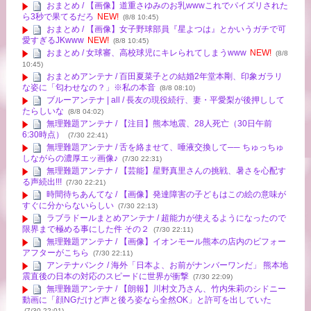
おまとめ / 【画像】道重さゆみのお乳wwwこれでパイズリされた
ら3秒で果てるだろ
NEW!
(8/8 10:45)
おまとめ / 【画像】女子野球部員『星よつは』とかいうガチで可
愛すぎるJKwww
NEW!
(8/8 10:45)
おまとめ / 女球審、高校球児にキレられてしまうwww
NEW!
(8/8
10:45)
おまとめアンテナ / 百田夏菜子との結婚2年堂本剛、印象ガラリ
な姿に「匂わせなの？」※私の本音
(8/8 08:10)
ブルーアンテナ | all / 長友の現役続行、妻・平愛梨が後押しして
たらしいな
(8/8 04:02)
無理難題アンテナ / 【注目】熊本地震、28人死亡（30日午前
6:30時点）
(7/30 22:41)
無理難題アンテナ / 舌を絡ませて、唾液交換して── ちゅっちゅ
しながらの濃厚エッ画像♪
(7/30 22:31)
無理難題アンテナ / 【芸能】星野真里さんの挑戦、暑さを心配す
る声続出!!!
(7/30 22:21)
時間待ちあんてな / 【画像】発達障害の子どもはこの絵の意味が
すぐに分からないらしい
(7/30 22:13)
ラブラドールまとめアンテナ / 超能力が使えるようになったので
限界まで極める事にした件 その２
(7/30 22:11)
無理難題アンテナ / 【画像】イオンモール熊本の店内のビフォー
アフターがこちら
(7/30 22:11)
アンテナバンク / 海外「日本よ、お前がナンバーワンだ」 熊本地
震直後の日本の対応のスピードに世界が衝撃
(7/30 22:09)
無理難題アンテナ / 【朗報】川村文乃さん、竹内朱莉のシドニー
動画に「顔NGだけど声と後ろ姿なら全然OK」と許可を出していた
(7/30 22:01)