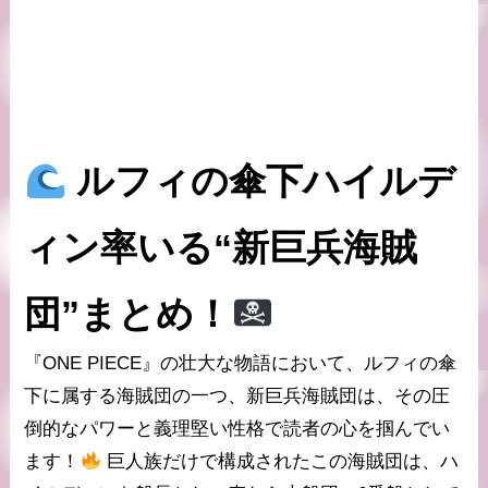
ルフィの傘下
ハイルデ
ィン率いる
“新巨兵海賊
団”
まとめ！
『ONE PIECE』の壮大な物語において、
ルフィ
の傘
下に属する海賊団の一つ、
新巨兵海賊団
は、その圧
倒的なパワーと義理堅い性格で読者の心を掴んでい
ます！
巨人族
だけで構成されたこの海賊団は、
ハ