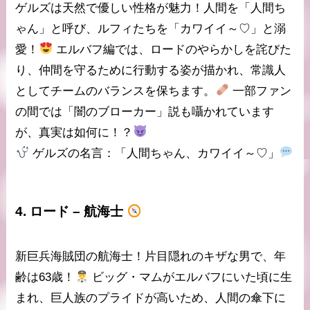
ゲルズは
天然で優しい性格
が魅力！人間を「人間ち
ゃん」と呼び、ルフィたちを「カワイイ～♡」と溺
愛！
エルバフ編では、ロードのやらかしを詫びた
り、仲間を守るために行動する姿が描かれ、
常識人
としてチームのバランスを保ちます。
一部ファン
の間では「闇のブローカー」説も囁かれています
が、真実は如何に！？
ゲルズの名言
：「人間ちゃん、カワイイ～♡」
4.
ロード
– 航海士
新巨兵海賊団の
航海士
！片目隠れのキザな男で、年
齢は
63歳
！
ビッグ・マムがエルバフにいた頃に生
まれ、巨人族のプライドが高いため、
人間の傘下
に