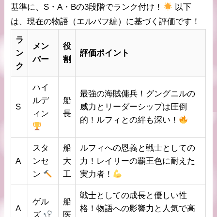
基準に、
S・A・B
の3段階でランク付け！
以下
は、現在の物語（エルバフ編）に基づく評価です！
ラ
メン
役
ン
評価ポイント
バー
割
ク
ハイ
最強の海賊傭兵！グングニルの
ルデ
船
S
威力とリーダーシップは圧倒
ィン
長
的！ルフィとの絆も深い！
スタ
船
ルフィへの恩義と戦士としての
A
ンセ
大
力！レイリーの覇王色に耐えた
ン
工
実力者！
戦士としての成長と優しい性
ゲル
船
A
格！物語への影響力と人気で高
ズ
医