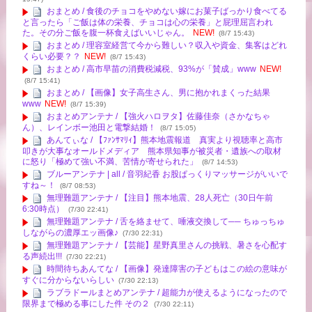
おまとめ / 食後のチョコをやめない嫁にお菓子ばっかり食べてる
と言ったら「ご飯は体の栄養、チョコは心の栄養」と屁理屈言われ
た。その分ご飯を腹一杯食えばいいじゃん。
NEW!
(8/7 15:43)
おまとめ / 理容室経営て今から難しい？収入や資金、集客はどれ
くらい必要？？
NEW!
(8/7 15:43)
おまとめ / 高市早苗の消費税減税、93%が「賛成」www
NEW!
(8/7 15:41)
おまとめ / 【画像】女子高生さん、男に抱かれまくった結果
www
NEW!
(8/7 15:39)
おまとめアンテナ / 【強火ハロヲタ】佐藤佳奈（さかなちゃ
ん）、レインボー池田と電撃結婚！
(8/7 15:05)
あんてぃな / 【ﾌｧﾝｻﾏﾘｨ】熊本地震報道 真実より視聴率と高市
叩きが大事なオールドメディア 熊本県知事が被災者・遺族への取材
に怒り「極めて強い不満、苦情が寄せられた」
(8/7 14:53)
ブルーアンテナ | all / 音羽紀香 お股ぱっくりマッサージがいいで
すね～！
(8/7 08:53)
無理難題アンテナ / 【注目】熊本地震、28人死亡（30日午前
6:30時点）
(7/30 22:41)
無理難題アンテナ / 舌を絡ませて、唾液交換して── ちゅっちゅ
しながらの濃厚エッ画像♪
(7/30 22:31)
無理難題アンテナ / 【芸能】星野真里さんの挑戦、暑さを心配す
る声続出!!!
(7/30 22:21)
時間待ちあんてな / 【画像】発達障害の子どもはこの絵の意味が
すぐに分からないらしい
(7/30 22:13)
ラブラドールまとめアンテナ / 超能力が使えるようになったので
限界まで極める事にした件 その２
(7/30 22:11)