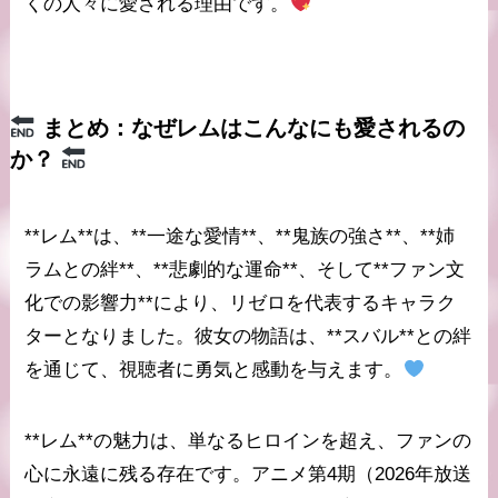
くの人々に愛される理由です。
まとめ：なぜ
レム
はこんなにも愛されるの
か？
**レム**は、**一途な愛情**、**鬼族の強さ**、**姉
ラムとの絆**、**悲劇的な運命**、そして**ファン文
化での影響力**により、リゼロを代表するキャラク
ターとなりました。彼女の物語は、**スバル**との絆
を通じて、視聴者に勇気と感動を与えます。
**レム**の魅力は、単なるヒロインを超え、ファンの
心に永遠に残る存在です。アニメ第4期（2026年放送