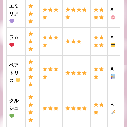
エミ
S
リア
ラム
A
ベア
A
トリ
ス
クル
B
シュ