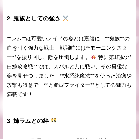
2.
鬼族としての強さ
**レム**は可愛いメイドの姿とは裏腹に、**鬼族**の
血を引く強力な戦士。戦闘時には**モーニングスタ
ー**を振り回し、敵を圧倒します。
特に第1期の**
白鯨攻略戦**では、スバルと共に戦い、その勇猛な
姿を見せつけました。**水系統魔法**を使った治癒や
攻撃も得意で、**万能型ファイター**としての魅力も
満載です！
3.
姉ラムとの絆