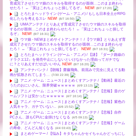
育成完了させたウマ娘のスキルを取得するのが面倒…このまま終わら
せたろ！ ←「実はこれちょっと損してるぞ」
NEW!
(8/7 17:20)
とろたまヘッドライン (ゲーム・アニメ) / もしも日本全土がRPG
化したらを考えるスレ
NEW!
(8/7 16:50)
UMAアンテナ / とりあえず育成完了させたウマ娘のスキルを取得
するのが面倒…このまま終わらせたろ！ ←「実はこれちょっと損して
るぞ」
NEW!
(8/7 16:31)
ウマ娘 - NEWまとめサイトアンテナ！ / 【ウマ娘】とりあえず育
成完了させたウマ娘のスキルを取得するのが面倒…このまま終わらせ
たろ！ ←「実はこれちょっと損してるぞ」
NEW!
(8/7 16:31)
とろたまヘッドライン (ゲーム・アニメ) / 【謎】『ダーク路線の
ドラクエ12』を発売中止にしないといけなかった理由ってガチでな
に？とりあえすだせばいいやん
NEW!
(8/7 16:20)
アンテナバンク / 【朗報】齋藤飛鳥、前屈みで完全に見えてる動
画が拡散されてしまう…
(7/30 22:39)
アニメ･ゲーム : ニュース | まとめくすアンテナ / 【動画】最近の
うたのおにいさん、限界突破ｗｗｗｗｗ
(4/9 13:13)
アニメ･ゲーム : ニュース | まとめくすアンテナ / 【悲報】昔のゲ
ームソフトは安かったｗｗｗｗｗ
(4/7 16:14)
アニメ･ゲーム : ニュース | まとめくすアンテナ / 【悲報】紫色の
人気キャラ、ガチでいない...
(4/6 15:52)
アニメ･ゲーム : ニュース | まとめくすアンテナ / 【悲報】自作
PCさん、誰もCPUに金掛けなくなる
(4/5 09:13)
アニメ･ゲーム : ニュース | まとめくすアンテナ / 【悲報】ゲーム
の寿命、どんどん短くなる
(4/4 03:43)
まとめゲーマー / 【悩み】キタちゃんかセイちゃんかどっちにし