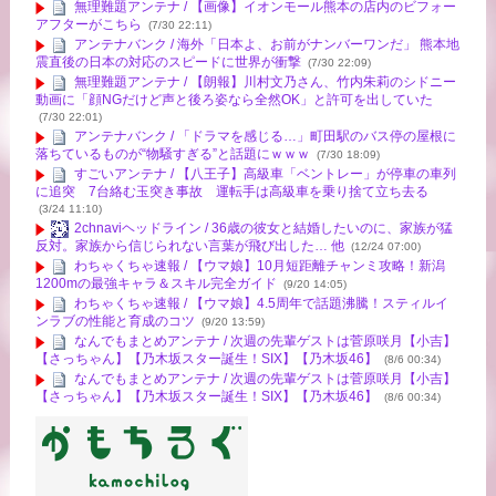
無理難題アンテナ / 【画像】イオンモール熊本の店内のビフォー
アフターがこちら
(7/30 22:11)
アンテナバンク / 海外「日本よ、お前がナンバーワンだ」 熊本地
震直後の日本の対応のスピードに世界が衝撃
(7/30 22:09)
無理難題アンテナ / 【朗報】川村文乃さん、竹内朱莉のシドニー
動画に「顔NGだけど声と後ろ姿なら全然OK」と許可を出していた
(7/30 22:01)
アンテナバンク / 「ドラマを感じる…」町田駅のバス停の屋根に
落ちているものが“物騒すぎる”と話題にｗｗｗ
(7/30 18:09)
すごいアンテナ / 【八王子】高級車「ベントレー」が停車の車列
に追突 7台絡む玉突き事故 運転手は高級車を乗り捨て立ち去る
(3/24 11:10)
2chnaviヘッドライン / 36歳の彼女と結婚したいのに、家族が猛
反対。家族から信じられない言葉が飛び出した… 他
(12/24 07:00)
わちゃくちゃ速報 / 【ウマ娘】10月短距離チャンミ攻略！新潟
1200mの最強キャラ＆スキル完全ガイド
(9/20 14:05)
わちゃくちゃ速報 / 【ウマ娘】4.5周年で話題沸騰！スティルイ
ンラブの性能と育成のコツ
(9/20 13:59)
なんでもまとめアンテナ / 次週の先輩ゲストは菅原咲月【小吉】
【さっちゃん】【乃木坂スター誕生！SIX】【乃木坂46】
(8/6 00:34)
なんでもまとめアンテナ / 次週の先輩ゲストは菅原咲月【小吉】
【さっちゃん】【乃木坂スター誕生！SIX】【乃木坂46】
(8/6 00:34)