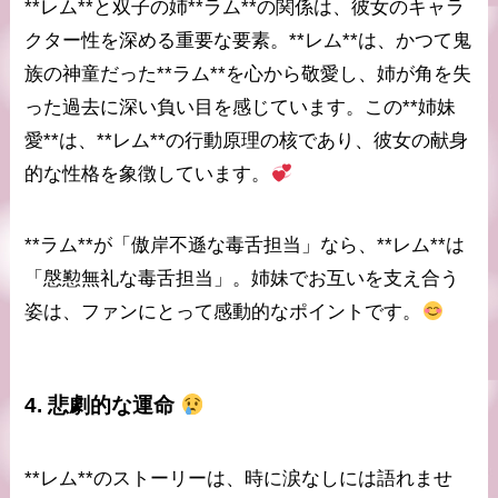
**レム**と双子の姉**ラム**の関係は、彼女のキャラ
クター性を深める重要な要素。**レム**は、かつて鬼
族の神童だった**ラム**を心から敬愛し、姉が角を失
った過去に深い負い目を感じています。この**姉妹
愛**は、**レム**の行動原理の核であり、彼女の献身
的な性格を象徴しています。
**ラム**が「傲岸不遜な毒舌担当」なら、**レム**は
「慇懃無礼な毒舌担当」。姉妹でお互いを支え合う
姿は、ファンにとって感動的なポイントです。
4.
悲劇的な運命
**レム**のストーリーは、時に涙なしには語れませ