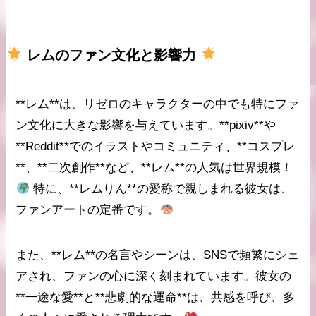
レム
のファン文化と影響力
**レム**は、リゼロのキャラクターの中でも特にファ
ン文化に大きな影響を与えています。**pixiv**や
**Reddit**でのイラストやコミュニティ、**コスプレ
**、**二次創作**など、**レム**の人気は世界規模！
特に、**レムりん**の愛称で親しまれる彼女は、
ファンアートの定番です。
また、**レム**の名言やシーンは、SNSで頻繁にシェ
アされ、ファンの心に深く刻まれています。彼女の
**一途な愛**と**悲劇的な運命**は、共感を呼び、多