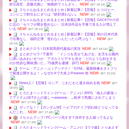
府元高官、原爆式典に「独善的でうんざり」
NEW!
(8/7 18:14)
２ちゃんねるまとめるまとめ | 新着記事 / 【悲報】ヒコロヒー、
コンビニで割引おにぎりは〝絶対買わない〟
NEW!
(8/7 18:14)
２ちゃんねるまとめるまとめ | 新着記事 / 【悲報】GACKTや小沢
仁志の「セリフが聞き取れない」日本語作品を字幕で見る人が増えて
いる
NEW!
(8/7 18:14)
２ちゃんねるまとめるまとめ | 新着記事 / 【悲報】初の日本代表
で出番なし、福田正博「使わないんだったら呼ぶな！」
NEW!
(8/7
18:14)
まとめクロラ / 日本競馬歴代最低の実況
NEW!
(8/7 18:14)
まとめクロラ / 千葉市 「インコを見せてあげる」女児を公園内
に誘い込みわいせつか アダルトビデオも見せ「どのような顔をする
のか性的な興味湧いた」75歳男を逮捕 [8/7]
NEW!
(8/7 18:13)
ゲーム・アニメ – ぷぅアンテナ / 「GTA6」最新映像をネトフリ
で最速公開するよ！→なぜかXで大炎上中wwww 他
NEW!
(8/7 18:10)
News人 / 【悲報】ロシア、じわじわと逝き始める他
NEW!
(8/7
18:00)
とろたまヘッドライン (ゲーム・アニメ) / JRPG「他人の家漁っ
てアイテムGETすんの楽しーwwwww」→欧米で馬鹿にされてしまう
NEW!
(8/7 17:50)
ガッてな！ / 【ガンダムW】ヘビアのナイフ切れ味どうなってる
んだこれ…
NEW!
(8/7 17:46)
２ちゃんマップ / PCパーツ高すぎて自作する人減ってるよな
NEW!
(8/7 17:45)
とろたまヘッドライン (ゲーム・アニメ) / 【ウマ娘】とりあえず