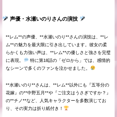
声優・水瀬いのり
さんの演技
**レム**の声優、**水瀬いのり**さんの演技は、**レ
ム**の魅力を最大限に引き出しています。彼女の柔
らかくも力強い声は、**レム**の優しさと強さを完璧
に表現。
特に第18話の「ゼロから」では、感情的
なシーンで多くのファンを泣かせました。
**水瀬いのり**さんは、**レム**以外にも『五等分の
花嫁』の**中野五月**や『ご注文はうさぎですか？』
の**チノ**など、人気キャラクターを多数演じてお
り、その実力は折り紙付き！