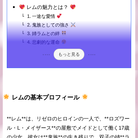
レムの魅力とは？
1. 一途な愛情
2. 鬼族としての強さ
3. 姉ラムとの絆
4. 悲劇的な運命
もっと見る
レム
の基本プロフィール
**レム**は、リゼロのヒロインの一人で、**ロズワー
ル・L・メイザース**の屋敷でメイドとして働く17歳
の少女。彼女は**鬼族**の生き残りで、双子の姉**ラ