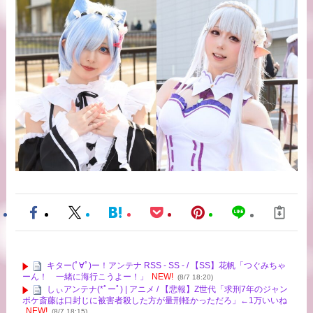
キター(ﾟ∀ﾟ)ー！アンテナ RSS - SS - / 【SS】花帆「つぐみちゃ
ーん！ 一緒に海行こうよー！」
NEW!
(8/7 18:20)
しぃアンテナ(*ﾟーﾟ) | アニメ / 【悲報】Z世代「求刑7年のジャン
ポケ斎藤は口封じに被害者殺した方が量刑軽かっただろ」←1万いいね
NEW!
(8/7 18:15)