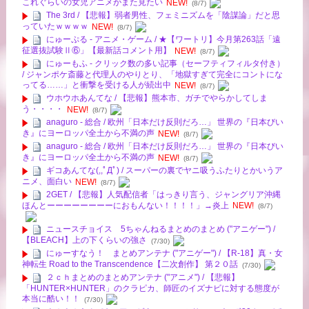
これぐらいの女児アニメがまた見たい
NEW!
(8/7)
The 3rd / 【悲報】弱者男性、フェミニズムを「陰謀論」だと思
っていたｗｗｗｗ
NEW!
(8/7)
にゅーぷる - アニメ・ゲーム / ★【ワートリ】今月第263話「遠
征選抜試験Ⅱ⑥」【最新話コメント用】
NEW!
(8/7)
にゅーもふ - クリック数の多い記事（セーフティフィルタ付き）
/ ジャンポケ斎藤と代理人のやりとり、「地獄すぎて完全にコントにな
ってる……」と衝撃を受ける人が続出中
NEW!
(8/7)
ウホウホあんてな / 【悲報】熊本市、ガチでやらかしてしま
う・・・・
NEW!
(8/7)
anaguro - 総合 / 欧州「日本だけ反則だろ…」 世界の『日本びい
き』にヨーロッパ全土から不満の声
NEW!
(8/7)
anaguro - 総合 / 欧州「日本だけ反則だろ…」 世界の『日本びい
き』にヨーロッパ全土から不満の声
NEW!
(8/7)
ギコあんてな(,,ﾟДﾟ) / スーパーの裏でヤニ吸うふたりとかいうア
ニメ、面白い
NEW!
(8/7)
2GET / 【悲報】人気配信者「はっきり言う、ジャングリア沖縄
ほんとーーーーーーーーにおもんない！！！！」→炎上
NEW!
(8/7)
ニュースチョイス 5ちゃんねるまとめのまとめ ("アニゲー") /
【BLEACH】上の下くらいの強さ
(7/30)
にゅーすなう！ まとめアンテナ ("アニゲー") / 【R-18】真・女
神転生 Road to the Transcendence【二次創作】 第２０話
(7/30)
２ｃｈまとめのまとめアンテナ ("アニメ") / 【悲報】
「HUNTER×HUNTER」のクラピカ、師匠のイズナビに対する態度が
本当に酷い！！
(7/30)