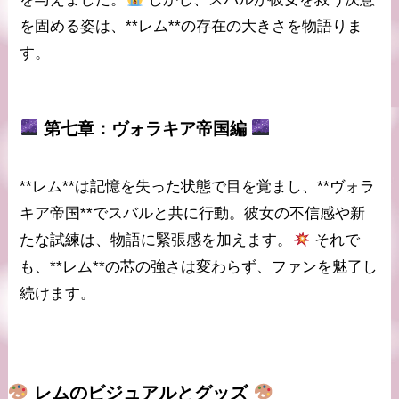
を固める姿は、**レム**の存在の大きさを物語りま
す。
第七章：ヴォラキア帝国編
**レム**は記憶を失った状態で目を覚まし、**ヴォラ
キア帝国**でスバルと共に行動。彼女の不信感や新
たな試練は、物語に緊張感を加えます。
それで
も、**レム**の芯の強さは変わらず、ファンを魅了し
続けます。
レム
のビジュアルとグッズ