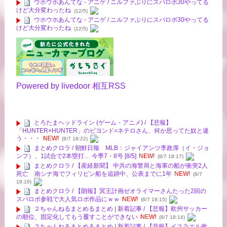
ウホウホあんてな - アニゲ / ニルファぶりにスパロボ30やってる
けど大分変わったね
(12/5)
ウホウホあんてな - アニゲ / ニルファぶりにスパロボ30やってる
けど大分変わったね
(12/5)
Powered by livedoor 相互RSS
とろたまヘッドライン (ゲーム・アニメ) / 【悲報】
「HUNTER×HUNTER」のビヨンド=ネテロさん、何か思ってた奴と違
う・・・
NEW!
(8/7 18:22)
まとめクロラ / 朝鮮日報 MLB：ジャイアンツ李政厚（イ・ジョ
ンフ）、1試合で2本塁打… 今季7・8号 [8/5]
NEW!
(8/7 18:17)
まとめクロラ / 【産経新聞】 中共の海警局と海軍の船が衝突2人
死亡 南シナ海でフィリピン船を追跡中、公表までに1年
NEW!
(8/7
18:16)
まとめクロラ / 【朗報】冥王計画ゼオライマーさんたった2回の
スパロボ参戦で大人気ロボ作品にｗｗ
NEW!
(8/7 18:15)
２ちゃんねるまとめるまとめ | 新着記事 / 【悲報】欧州サッカー
の順位、固定化してもう覆すことができない
NEW!
(8/7 18:14)
２ちゃんねるまとめるまとめ | 新着記事 / 【悲報】イスラエル政