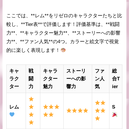
ここでは、**レム**をリゼロのキャラクターたちと比
較し、**Tier表**で評価します！評価基準は、**戦闘
力**、**キャラクター魅力**、**ストーリーへの影響
力**、**ファン人気**の4つ。カラーと絵文字で視覚
的に楽しく表現します！
キャ
戦
キャラ
ストーリ
ファ
総
ラク
闘
クター
ーへの影
ン人
合T
ター
力
魅力
響力
気
ier
レム
S