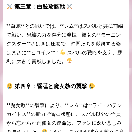
第三章：白鯨攻略戦
**白鯨**との戦いでは、**レム**はスバルと共に前線
で戦い、鬼族の力を存分に発揮。彼女の**モーニン
グスター**さばきは圧巻で、仲間たちを鼓舞する姿
はまさに**ヒロイン**！
スバルの戦略を支え、勝
利に大きく貢献しました。
第四章：昏睡と魔女教の襲撃
**魔女教**の襲撃により、**レム**は**ライ・バテン
カイトス**の能力で昏睡状態に。スバル以外の全員
から忘れられた彼女の運命は、ファンに深い悲しみ
を与えました。
しかし、スバルが彼女を救う決意