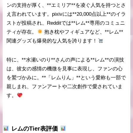
ンの支持が厚く、**エミリア**を凌ぐ人気を持つとさ
え言われています。pixivには**20,000点以上**のイラ
ストが投稿され、Redditでは**レム**専用のコミュニ
ティが存在。
抱き枕やフィギュアなど、**レム**
関連グッズも爆発的な人気を誇ります！
特に、**水瀬いのり**さんの声による**レム**の演技
は、彼女の感情の機微を見事に表現し、ファンの心
を鷲づかみに。**「レムりん」**という愛称も一部で
親しまれ、ファンアートや二次創作で愛されていま
す。
レム
のTier表評価