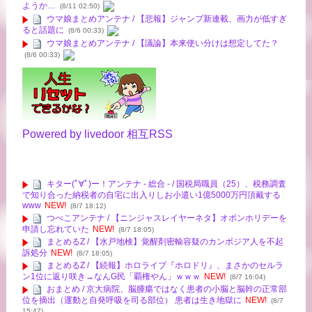
ようか…
(8/11 02:50)
ウマ娘まとめアンテナ / 【悲報】ジャンプ新連載、画力が低すぎ
ると話題に
(8/6 00:33)
ウマ娘まとめアンテナ / 【議論】本来使い分けは想定してた？
(8/6 00:33)
Powered by livedoor 相互RSS
キター(ﾟ∀ﾟ)ー！アンテナ - 総合 - / 国税局職員（25）、税務調査
で知り合った納税者の自宅に出入りしお小遣い1億5000万円頂戴する
www
NEW!
(8/7 18:12)
つべこアンテナ / 【ニンジャスレイヤーネタ】オボンホリデーを
申請し忘れていた
NEW!
(8/7 18:05)
まとめるZ / 【水戸地検】覚醒剤密輸容疑のカンボジア人を不起
訴処分
NEW!
(8/7 18:05)
まとめるZ / 【続報】ホロライブ『ホロドリ』、まさかのセルラ
ン1位に返り咲き→なんG民「覇権やん」ｗｗｗ
NEW!
(8/7 16:04)
おまとめ / 京大病院、脳腫瘍ではなく患者の小脳と脳幹の正常部
位を摘出（運動と自発呼吸を司る部位） 患者は生き地獄に
NEW!
(8/7
15:47)