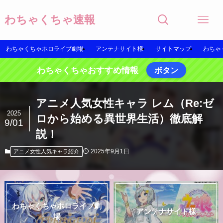
わちゃくちゃ速報
わちゃくちゃホロライブ劇場
アンテナサイト様
サイトマップ
わちゃ
わちゃくちゃおすすめ情報
ボタン
アニメ人気女性キャラ レム（Re:ゼ
2025
ロから始める異世界生活）徹底解
9/01
説！
2025年9月1日
アニメ女性人気キャラ紹介
わちゃくちゃホロライブ劇
アンテナサイト様
場