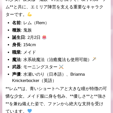
ム**と共に、エミリア陣営を支える重要なキャラク
ターです。
名前
: レム（Rem）
種族
: 鬼族
誕生日
: 2月2日
身長
: 154cm
職業
: メイド
魔法
: 水系統魔法（治癒魔法も使用可能）
武器
: モーニングスター
声優
: 水瀬いのり（日本語）、Brianna
Knickerbocker（英語）
**レム**は、青いショートヘアと大きな瞳が特徴の可
憐な少女。メイド服に身を包み、**優しさ**と**強さ
**を兼ね備えた姿で、ファンから絶大な支持を受け
ています。