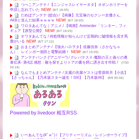
つべこアンテナ / 【ニンジャスレイヤーネタ】オボンホリデーを
申請し忘れていた
NEW!
(8/7 18:05)
だめぽアンテナ (総合) / 【画像】元宝塚のセクシー女優さん、
AKBと並んだ結果ｗｗｗｗ
NEW!
(8/7 18:05)
ワロタあんてな｜アニメ / 【鳴潮】Animester「リンネー」フィ
ギュア【原型公開】
NEW!
(8/7 18:03)
オワタあんてな / 何処情報か知らんけど定期的に嘘情報を流す馬
鹿がいる
NEW!
(8/7 17:12)
おまとめアンテナ / 【強火ハロヲタ】佐藤佳奈（さかなちゃ
ん）、レインボー池田と電撃結婚！
NEW!
(8/7 15:05)
アンテナバンク ("アニゲー") / クレバテスⅡ-魔獣の王と偽りの勇
者伝承- 第4話 感想：敵を探すよりトアの書を餌に誘き出す作戦！
(7/30
20:19)
なんでもまとめアンテナ / 次週の先輩ゲストは菅原咲月【小吉】
【さっちゃん】【乃木坂スター誕生！SIX】【乃木坂46】
(8/6 00:34)
Powered by livedoor 相互RSS
いーあんてな(#ﾟｗﾟ) / 【プリティーリズム・レインボーライブ】