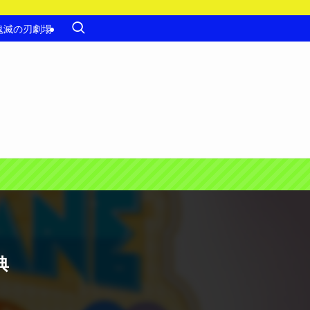
鬼滅の刃劇場
典