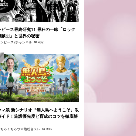
ンピース最終研究11 最狂の一味「ロック
海賊団」と世界の秘密
ワンピース2チャンネル
462
ウマ娘 新シナリオ『無人島へようこそ』攻
ガイド！施設優先度と育成のコツを徹底解
」
わちゃくちゃウマ娘総合スレ
336