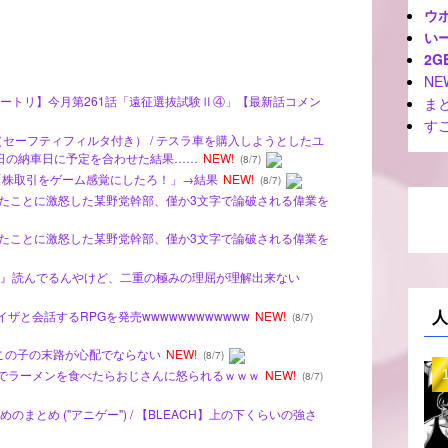
ウ
いー
2G
NE
★【ワートリ】今月第261話「遠征選抜試験Ⅱ④」【最新話コメン
ま
す
（セーフティフィルタ付き） / テスラ車を購入しようとしたユ
日の納車日に予定を合わせた結果……
NEW!
(8/7)
達「株取引をゲーム感覚にしたろ！」→結果
NEW!
(8/7)
避難所にしたことに激怒した某野党幹部、僅か3文字で論破される偉業を
避難所にしたことに激怒した某野党幹部、僅か3文字で論破される偉業を
うに剣心』読んでるんやけど、二重の極みの理屈が理解出来ない
人
ライザと会話するRPGを発売wwwwwwwwwwww
NEW!
(8/7)
こ】この子の末路が心配でならない
NEW!
(8/7)
ん、山でラーメンを食べたらおじさんに怒られるｗｗｗ
NEW!
(8/7)
まとめ ("アニゲー") / 【BLEACH】上の下くらいの強さ