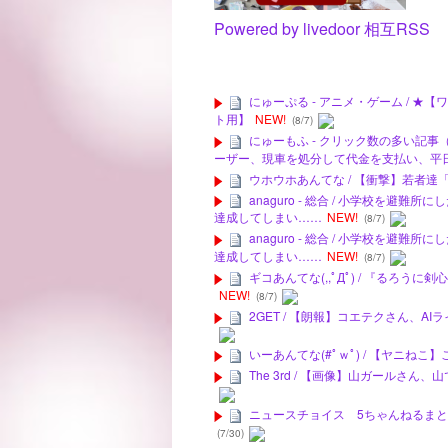
Powered by livedoor 相互RSS
にゅーぷる - アニメ・ゲーム / 
ト用】
NEW!
(8/7)
にゅーもふ - クリック数の多い記事
ーザー、現車を処分して代金を支払い、平
ウホウホあんてな / 【衝撃】若者
anaguro - 総合 / 小学校を
達成してしまい……
NEW!
(8/7)
anaguro - 総合 / 小学校を
達成してしまい……
NEW!
(8/7)
ギコあんてな(,,ﾟДﾟ) / 『るろ
NEW!
(8/7)
2GET / 【朗報】コエテクさん、AI
いーあんてな(#ﾟｗﾟ) / 【ヤニね
The 3rd / 【画像】山ガールさ
ニュースチョイス 5ちゃんねるまとめの
(7/30)