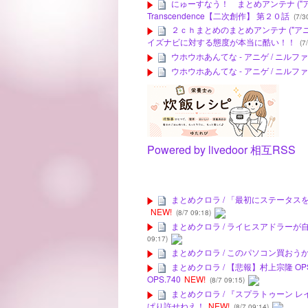
にゅーすなう！ まとめアンテナ ("アニゲー
Transcendence【二次創作】 第２０話
(7/3
２ｃｈまとめのまとめアンテナ ("アニメ
イズナビに対する態度が本当に酷い！！
(7/
ウホウホあんてな - アニゲ / ニ
ウホウホあんてな - アニゲ / ニ
Powered by livedoor 相互RSS
まとめクロラ / 「最初にステータ
NEW!
(8/7 09:18)
まとめクロラ / ライヒスアドラー
09:17)
まとめクロラ / このパソコン買お
まとめクロラ / 【悲報】村上宗隆 OPS
OPS.740
NEW!
(8/7 09:15)
まとめクロラ / 『スプラトゥーン 
ぱり許せねえ！
NEW!
(8/7 09:14)