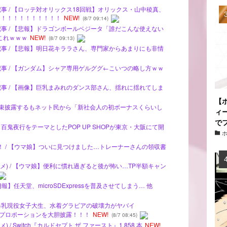
記事 / 【ロッテ対オリックス18回戦】オリックス・山中稜真、
ン！！！！！！！！！！
NEW!
(8/7 09:14)
記事 / 【悲報】ドラゴンボールベジータ「誰だこんな使えない
これｗｗｗ
NEW!
(8/7 09:13)
記事 / 【悲報】明日花キララさん、専門家からあまりにも非情
記事 / 【ガンダム】シャア専用ゲルググ←こいつの略し方ｗｗ
記事 / 【画像】巨乳まみれのダンス部さん、揺れに揺れてしま
【
ん、札束披露するもネット民から「新社会人の初ボーナスくらいし
ィ
で
百鬼夜行をテーマとしたPOP UP SHOPが東京・大阪にて開
ナ！ / 【ウマ娘】ついに見つけました…トレーナーさんの領収書
メ) / 【ウマ娘】便利に慣れ過ぎると後が怖い…TP半額キャン
報】任天堂、microSDExpressを普及させてしまう… 他
い爆乳現役女子大生、水着グラビアの破壊力がヤバイ
群のプロポーションを大胆披露！！！
NEW!
(8/7 08:45)
/ Switch『カルドセプト ザ ファースト』1,858 本
NEW!