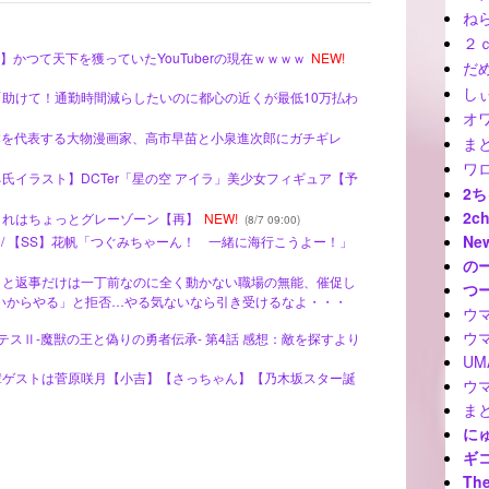
ね
２
【画像】かつて天下を獲っていたYouTuberの現在ｗｗｗｗ
NEW!
だ
しぃ
民「助けて！通勤時間減らしたいのに都心の近くが最低10万払わ
オ
像】日本を代表する大物漫画家、高市早苗と小泉進次郎にガチギレ
ま
ワ
ネ氏イラスト】DCTer「星の空 アイラ」美少女フィギュア【予
2
2c
はこれはちょっとグレーゾーン【再】
NEW!
(8/7 09:00)
Ne
 SS - / 【SS】花帆「つぐみちゃーん！ 一緒に海行こうよー！」
の
！」と返事だけは一丁前なのに全く動かない職場の無能、催促し
つ
いからやる」と拒否…やる気ないなら引き受けるなよ・・・
ウ
ウ
クレバテスⅡ-魔獣の王と偽りの勇者伝承- 第4話 感想：敵を探すより
U
先輩ゲストは菅原咲月【小吉】【さっちゃん】【乃木坂スター誕
ウ
ま
に
ギ
The