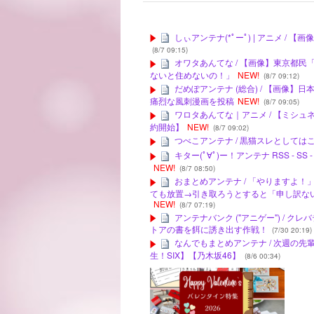
しぃアンテナ(*ﾟーﾟ) | アニメ / 
(8/7 09:15)
オワタあんてな / 【画像】東京都
ないと住めないの！」
NEW!
(8/7 09:12)
だめぽアンテナ (総合) / 【画
痛烈な風刺漫画を投稿
NEW!
(8/7 09:05)
ワロタあんてな｜アニメ / 【ミシュ
約開始】
NEW!
(8/7 09:02)
つべこアンテナ / 黒猫スレとして
キター(ﾟ∀ﾟ)ー！アンテナ RSS -
NEW!
(8/7 08:50)
おまとめアンテナ / 「やりますよ
ても放置→引き取ろうとすると「申し訳な
NEW!
(8/7 07:19)
アンテナバンク ("アニゲー") / 
トアの書を餌に誘き出す作戦！
(7/30 20:19)
なんでもまとめアンテナ / 次週の
生！SIX】【乃木坂46】
(8/6 00:34)