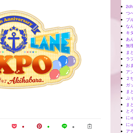
2ch
つ
ブ
な
キ
あ
無
ま
ラ
お
ア
２
ガ
ま
ぷ
ま
と
に
に
ア