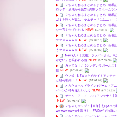
２ちゃんねるまとめるまとめ | 新着
ロッテ・廣池から第2号先制ソロホームラ
２ちゃんねるまとめるまとめ | 新着
ゴミを呼んだ奴は」ヤムチャ「はは…」←
２ちゃんねるまとめるまとめ | 新着
な一言を告げられる
NEW!
(8/7 09:13)
２ちゃんねるまとめるまとめ | 新着
ｗｗｗｗｗｗｗ
NEW!
(8/7 09:10)
２ちゃんねるまとめるまとめ | 新着
うｗｗｗｗｗｗ
NEW!
(8/7 09:07)
News人 / 【悲報】ラッパーさ
かない」と笑われる他
NEW!
(8/7 09:06)
ガッてな！ / 【シンデレラガールズ】
催
NEW!
(8/7 09:01)
ウマ娘 - NEWまとめサイトアンテ
と給与明細！！
NEW!
(8/7 09:01)
とろたまヘッドライン (ゲーム・アニ
ペーンが待ち遠しいわね
NEW!
(8/7 08:53)
ゲーム・アニメ – ぷぅアンテナ / 【朗
NEW!
(8/7 08:46)
２ちゃんマップ / 【画像】顔もい
wwwwwwwww七海りお、FRIDAYで抜
とろたまヘッドライン (ゲーム・アニメ) 