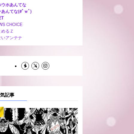
ホウホあんてな
あんてな(#ﾟｗﾟ)
ET
WS CHOICE
とめるＺ
ごいアンテナ
気記事