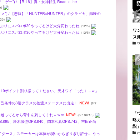
") / 【R-18】真・女神転生 Road to the
0)
") / 【悲報】「HUNTER×HUNTER」のクラピカ、師匠の
30)
ルファぶりにスパロボ30やってるけど大分変わったね
(12/5)
ワ
ルファぶりにスパロボ30やってるけど大分変わったね
(12/5)
ス
スを10ポイント割り振ってください」天才ワイ「ったく…ｗ」
が自己条件の3勝クラスの佐渡ステークスに出走！
NEW!
(8/7
「
うか迷ってるから背中を刺してくれｗｗｗ
NEW!
(8/7 09:16)
略
.895、鈴木誠也OPS.840、岡本和真OPS.742、吉田正尚
説
レイダース』スモーカーは本体が弱いからぎりぎり許せ… やっ