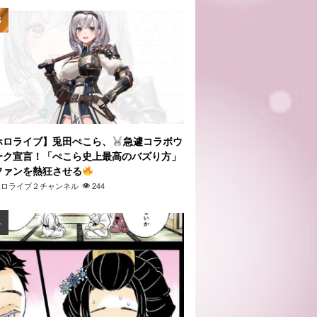
ホロライブ】兎田ぺこら、
急遽コラボウ
ーク宣言！「ぺこら史上最高のバズり方」
ファンを熱狂させる
ホロライブ２チャンネル
244