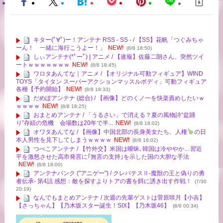
キター(ﾟ∀ﾟ)ー！アンテナ RSS - SS - / 【SS】花帆「つぐみちゃ
ーん！ 一緒に海行こうよー！」
NEW!
(8/8 18:50)
しぃアンテナ(*ﾟーﾟ) | アニメ / 【速報】佐藤二朗さん、突然ツイ
ートｗｗｗｗｗｗｗ
NEW!
(8/8 18:45)
ワロタあんてな｜アニメ / 【オリジナル可動フィギュア】WIND
TOYS「タイタン スーパーアクションマッスルボディ」可動フィギュア
各種【予約開始】
NEW!
(8/8 18:33)
だめぽアンテナ (総合) / 【画像】どのくノ一を快楽責めしたいｗ
ｗｗｗｗ
NEW!
(8/8 18:25)
おまとめアンテナ / 「うるさい」で消える？夏の風物詩“盆踊
り”存続の危機 会場数は20年で半...
NEW!
(8/8 18:02)
オワタあんてな / 【画像】中国北部の長身美女たち、人権
の日
本人男性を見下してしまうｗｗｗｗ
NEW!
(8/8 18:02)
つべこアンテナ / 【竹外交】米国は曖昧､韓国は冷ややか…習近
平を激怒させた高市発言に｢無言の支持｣を示した国の大胆な手法
NEW!
(8/8 18:00)
アンテナバンク ("アニゲー") / クレバテスⅡ-魔獣の王と偽りの勇
者伝承- 第4話 感想：敵を探すよりトアの書を餌に誘き出す作戦！
(7/30
20:19)
なんでもまとめアンテナ / 次週の先輩ゲストは菅原咲月【小吉】
【さっちゃん】【乃木坂スター誕生！SIX】【乃木坂46】
(8/6 00:34)