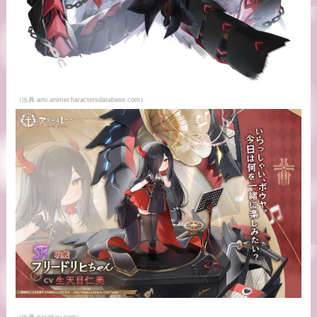
（出典 ami.animecharactersdatabase.com）