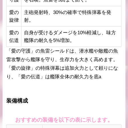
愛の
主砲発射時、30%の確率で特殊弾幕を発
旋律
射。
愛の
自身が受けるダメージを10%軽減し、味方
伝道
艦隊の耐久を5%増加。
「愛の守護」の魚雷シールドは、潜水艦や敵艦の魚
雷攻撃から艦隊を守り、生存力を大きく高めます。
「愛の旋律」の特殊弾幕は追加火力として頼りにな
り、「愛の伝道」は艦隊全体の耐久力を底a
装備構成
おすすめの装備を以下の表に示します。