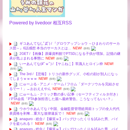
Powered by livedoor 相互RSS
ギコあんてな(,,ﾟДﾟ) / 『グロウアップショウ ～ひまわりのサーカ
ス団～』6話感想 本当のサーカスとは…
NEW!
(8/8)
2GET / 【画像】原爆資料館でPTSDになる子供が増加。記憶の継
承が危ぶまれる事態に
NEW!
(8/8)
いーあんてな(#ﾟｗﾟ) / 【ヤニねこ】常識人ヒロイン枠
NEW!
(8/8)
The 3rd / 【悲報】トリコの新作グッズ、小松の顔が別人になっ
てしまうｗｗｗｗ
NEW!
(8/8)
にゅーぷる - アニメ・ゲーム / フロム「ダークソウルを完結させ
るでー！」←おおええやん
NEW!
(8/8)
にゅーもふ - クリック数の多い記事（セーフティフィルタ付き）
/ PTA会長「PTA参加拒否した親へ最終警告。こうなってもいい？」
NEW!
(8/8)
ウホウホあんてな / 中国、金融監督管理総局前トップの全人代代
表資格を剥奪…重大な規律違反で！
NEW!
(8/8)
anaguro - 総合 / 【爆笑ｗ】バッグひったくりを試みた男、バイ
クを盗られる！
NEW!
(8/8)
anaguro - 総合 / 【爆笑ｗ】バッグひったくりを試みた男、バイ