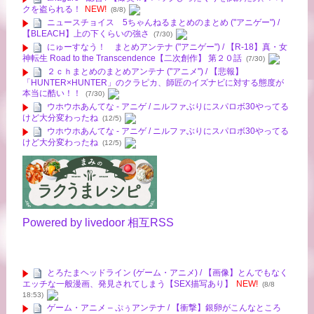
クを盗られる！
NEW!
(8/8)
ニュースチョイス 5ちゃんねるまとめのまとめ ("アニゲー") /
【BLEACH】上の下くらいの強さ
(7/30)
にゅーすなう！ まとめアンテナ ("アニゲー") / 【R-18】真・女
神転生 Road to the Transcendence【二次創作】 第２０話
(7/30)
２ｃｈまとめのまとめアンテナ ("アニメ") / 【悲報】
「HUNTER×HUNTER」のクラピカ、師匠のイズナビに対する態度が
本当に酷い！！
(7/30)
ウホウホあんてな - アニゲ / ニルファぶりにスパロボ30やってる
けど大分変わったね
(12/5)
ウホウホあんてな - アニゲ / ニルファぶりにスパロボ30やってる
けど大分変わったね
(12/5)
Powered by livedoor 相互RSS
とろたまヘッドライン (ゲーム・アニメ) / 【画像】とんでもなく
エッチな一般漫画、発見されてしまう【SEX描写あり】
NEW!
(8/8
18:53)
ゲーム・アニメ – ぷぅアンテナ / 【衝撃】銀卵がこんなところ