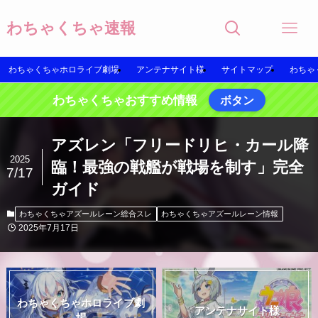
わちゃくちゃ速報
わちゃくちゃホロライブ劇場
アンテナサイト様
サイトマップ
わちゃ
わちゃくちゃおすすめ情報
ボタン
アズレン「フリードリヒ・カール降
2025
臨！最強の戦艦が戦場を制す」完全
7/17
ガイド
わちゃくちゃアズールレーン総合スレ
わちゃくちゃアズールレーン情報
2025年7月17日
わちゃくちゃホロライブ劇
アンテナサイト様
場