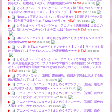
要らない、経験者はいない」の地獄絵図にwww
NEW!
(8/8 18:37)
とろたまヘッドライン (ゲーム・アニメ) / 神「推しのスリーサイ
ズを合計20cm増やしてやる」【ラブライブ！】
NEW!
(8/8 18:20)
News人 / 宇宙人はいる？いて座の方角から72秒間捉えた強い電
波、50年間正体分からぬ「Wow！信号」他
NEW!
(8/8 18:15)
とろたまヘッドライン (ゲーム・アニメ) / 【悲報画像】よゐこの
二人、新しいゲームチャンネルを立ち上げるwwww
NEW!
(8/8 18:07)
UMAアンテナ / ライトオも負けを認めてしまうサイレンススズカ
定規概念www
NEW!
(8/8 18:01)
ウマ娘 - NEWまとめサイトアンテナ！ / 【ウマ娘】ライトオも負
けを認めてしまうサイレンススズカ定規概念ｗｗｗ
NEW!
(8/8 18:01)
とろたまヘッドライン (ゲーム・アニメ) / 【ウマ娘】プリコネ
8.5周年直前生放送にて、プリコネ×ウマ娘コラボの開催について告知
が！？今秋予定で詳細については後日発表とのこと。※動画リンク有
NEW!
(8/8 17:50)
アンテナバンク / 【朗報】齋藤飛鳥、前屈みで完全に見えてる動
画が拡散されてしまう…
(7/30 22:39)
アニメ･ゲーム : ニュース | まとめくすアンテナ / 【動画】最近の
うたのおにいさん、限界突破ｗｗｗｗｗ
(4/9 13:13)
アニメ･ゲーム : ニュース | まとめくすアンテナ / 【悲報】昔のゲ
ームソフトは安かったｗｗｗｗｗ
(4/7 16:14)
アニメ･ゲーム : ニュース | まとめくすアンテナ / 【悲報】紫色の
人気キャラ、ガチでいない...
(4/6 15:52)
アニメ･ゲーム : ニュース | まとめくすアンテナ / 【悲報】自作