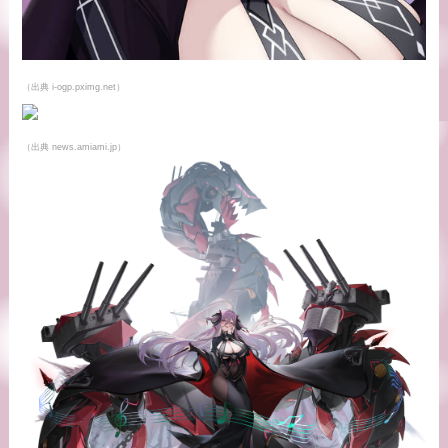
（出典 i-ogp.pximg.net）
（出典 news.amiami.jp）