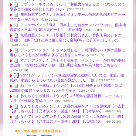
ラブラドールまとめアンテナ / 超能力が使えるようになったので
限界まで極める事にした件 その２
(7/30 22:11)
無理難題アンテナ / 【画像】イオンモール熊本の店内のビフォー
アフターがこちら
(7/30 22:11)
アンテナバンク / 海外「日本よ、お前がナンバーワンだ」 熊本地
震直後の日本の対応のスピードに世界が衝撃
(7/30 22:09)
無理難題アンテナ / 【朗報】川村文乃さん、竹内朱莉のシドニー
動画に「顔NGだけど声と後ろ姿なら全然OK」と許可を出していた
(7/30 22:01)
アンテナバンク / 「ドラマを感じる…」町田駅のバス停の屋根に
落ちているものが“物騒すぎる”と話題にｗｗｗ
(7/30 18:09)
すごいアンテナ / 【八王子】高級車「ベントレー」が停車の車列
に追突 7台絡む玉突き事故 運転手は高級車を乗り捨て立ち去る
(3/24 11:10)
2chnaviヘッドライン / 36歳の彼女と結婚したいのに、家族が猛
反対。家族から信じられない言葉が飛び出した… 他
(12/24 07:00)
わちゃくちゃ速報 / 【ウマ娘】10月短距離チャンミ攻略！新潟
1200mの最強キャラ＆スキル完全ガイド
(9/20 14:05)
わちゃくちゃ速報 / 【ウマ娘】4.5周年で話題沸騰！スティルイ
ンラブの性能と育成のコツ
(9/20 13:59)
なんでもまとめアンテナ / 次週の先輩ゲストは菅原咲月【小吉】
【さっちゃん】【乃木坂スター誕生！SIX】【乃木坂46】
(8/6 00:34)
なんでもまとめアンテナ / 次週の先輩ゲストは菅原咲月【小吉】
【さっちゃん】【乃木坂スター誕生！SIX】【乃木坂46】
(8/6 00:34)