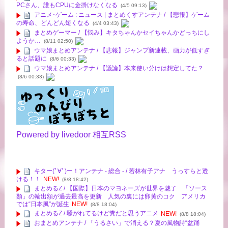
PCさん、誰もCPUに金掛けなくなる
(4/5 09:13)
アニメ･ゲーム : ニュース | まとめくすアンテナ / 【悲報】ゲーム
の寿命、どんどん短くなる
(4/4 03:43)
まとめゲーマー / 【悩み】キタちゃんかセイちゃんかどっちにし
ようか…
(8/11 02:50)
ウマ娘まとめアンテナ / 【悲報】ジャンプ新連載、画力が低すぎ
ると話題に
(8/6 00:33)
ウマ娘まとめアンテナ / 【議論】本来使い分けは想定してた？
(8/6 00:33)
Powered by livedoor 相互RSS
キター(ﾟ∀ﾟ)ー！アンテナ - 総合 - / 若林有子アナ うっすらと透
ける！！
NEW!
(8/8 18:42)
まとめるZ / 【国際】日本のマヨネーズが世界を魅了 「ソース
類」の輸出額が過去最高を更新 人気の裏には卵黄のコク アメリカ
では“日本風”が誕生
NEW!
(8/8 18:04)
まとめるZ / 騒がれてるけど糞だと思うアニメ
NEW!
(8/8 18:04)
おまとめアンテナ / 「うるさい」で消える？夏の風物詩“盆踊