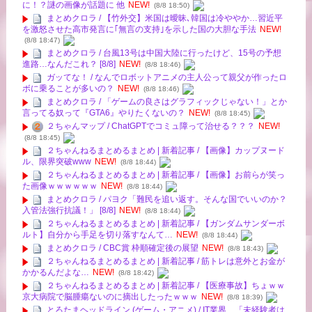
に！？謎の画像が話題に 他
NEW!
(8/8 18:50)
まとめクロラ / 【竹外交】米国は曖昧､韓国は冷ややか…習近平
を激怒させた高市発言に｢無言の支持｣を示した国の大胆な手法
NEW!
(8/8 18:47)
まとめクロラ / 台風13号は中国大陸に行ったけど、15号の予想
進路…なんだこれ？ [8/8]
NEW!
(8/8 18:46)
ガッてな！ / なんでロボットアニメの主人公って親父が作ったロ
ボに乗ることが多いの？
NEW!
(8/8 18:46)
まとめクロラ / 「ゲームの良さはグラフィックじゃない！」とか
言ってる奴って『GTA6』やりたくないの？
NEW!
(8/8 18:45)
２ちゃんマップ / ChatGPTでコミュ障って治せる？？？
NEW!
(8/8 18:45)
２ちゃんねるまとめるまとめ | 新着記事 / 【画像】カップヌード
ル、限界突破www
NEW!
(8/8 18:44)
２ちゃんねるまとめるまとめ | 新着記事 / 【画像】お前らが笑っ
た画像ｗｗｗｗｗｗ
NEW!
(8/8 18:44)
まとめクロラ / パヨク「難民を追い返す。そんな国でいいのか？
入管法強行抗議！」 [8/8]
NEW!
(8/8 18:44)
２ちゃんねるまとめるまとめ | 新着記事 / 【ガンダムサンダーボ
ルト】自分から手足を切り落すなんて…
NEW!
(8/8 18:44)
まとめクロラ / CBC賞 枠順確定後の展望
NEW!
(8/8 18:43)
２ちゃんねるまとめるまとめ | 新着記事 / 筋トレは意外とお金が
かかるんだよな…
NEW!
(8/8 18:42)
２ちゃんねるまとめるまとめ | 新着記事 / 【医療事故】ちょｗｗ
京大病院で脳腫瘍ないのに摘出したったｗｗｗ
NEW!
(8/8 18:39)
とろたまヘッドライン (ゲーム・アニメ) / IT業界、「未経験者は