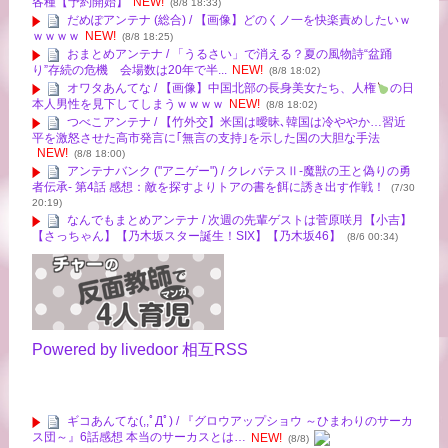
各種【予約開始】
NEW!
(8/8 18:33)
だめぽアンテナ (総合) / 【画像】どのくノ一を快楽責めしたいｗ
ｗｗｗｗ
NEW!
(8/8 18:25)
おまとめアンテナ / 「うるさい」で消える？夏の風物詩“盆踊
り”存続の危機 会場数は20年で半...
NEW!
(8/8 18:02)
オワタあんてな / 【画像】中国北部の長身美女たち、人権
の日
本人男性を見下してしまうｗｗｗｗ
NEW!
(8/8 18:02)
つべこアンテナ / 【竹外交】米国は曖昧､韓国は冷ややか…習近
平を激怒させた高市発言に｢無言の支持｣を示した国の大胆な手法
NEW!
(8/8 18:00)
アンテナバンク ("アニゲー") / クレバテスⅡ-魔獣の王と偽りの勇
者伝承- 第4話 感想：敵を探すよりトアの書を餌に誘き出す作戦！
(7/30
20:19)
なんでもまとめアンテナ / 次週の先輩ゲストは菅原咲月【小吉】
【さっちゃん】【乃木坂スター誕生！SIX】【乃木坂46】
(8/6 00:34)
Powered by livedoor 相互RSS
ギコあんてな(,,ﾟДﾟ) / 『グロウアップショウ ～ひまわりのサーカ
ス団～』6話感想 本当のサーカスとは…
NEW!
(8/8)