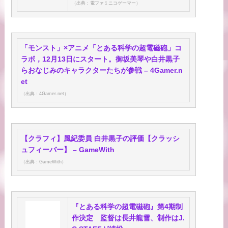
（出典：電ファミニコゲーマー）
「モンスト」×アニメ「とある科学の超電磁砲」コ
ラボ，12月13日にスタート。御坂美琴や白井黒子
らおなじみのキャラクターたちが参戦 – 4Gamer.n
et
（出典：4Gamer.net）
【クラフィ】風紀委員 白井黒子の評価【クラッシ
ュフィーバー】 – GameWith
（出典：GameWith）
『とある科学の超電磁砲』第4期制
作決定 監督は長井龍雪、制作はJ.