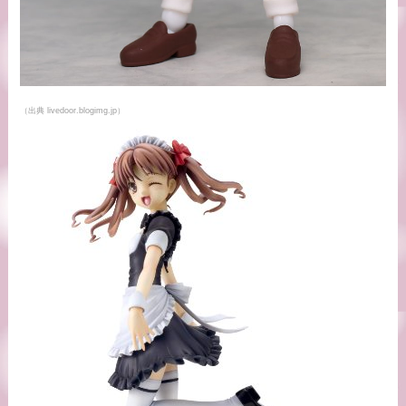
（出典 livedoor.blogimg.jp）