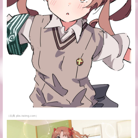
（出典 pbs.twimg.com）