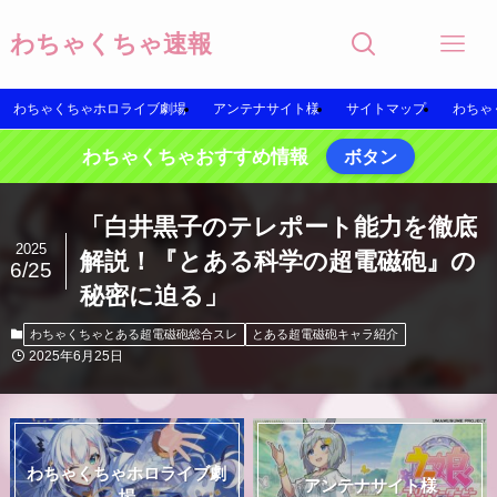
わちゃくちゃ速報
わちゃくちゃホロライブ劇場
アンテナサイト様
サイトマップ
わちゃ
わちゃくちゃおすすめ情報
ボタン
「白井黒子のテレポート能力を徹底
2025
解説！『とある科学の超電磁砲』の
6/25
秘密に迫る」
わちゃくちゃとある超電磁砲総合スレ
とある超電磁砲キャラ紹介
2025年6月25日
わちゃくちゃホロライブ劇
アンテナサイト様
場