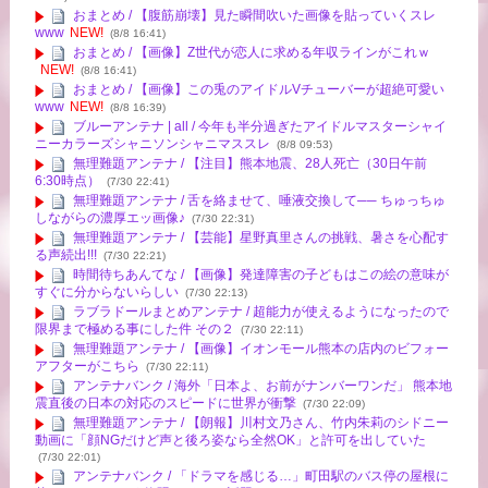
おまとめ / 【腹筋崩壊】見た瞬間吹いた画像を貼っていくスレ
www
NEW!
(8/8 16:41)
おまとめ / 【画像】Z世代が恋人に求める年収ラインがこれｗ
NEW!
(8/8 16:41)
おまとめ / 【画像】この兎のアイドルVチューバーが超絶可愛い
www
NEW!
(8/8 16:39)
ブルーアンテナ | all / 今年も半分過ぎたアイドルマスターシャイ
ニーカラーズシャニソンシャニマススレ
(8/8 09:53)
無理難題アンテナ / 【注目】熊本地震、28人死亡（30日午前
6:30時点）
(7/30 22:41)
無理難題アンテナ / 舌を絡ませて、唾液交換して── ちゅっちゅ
しながらの濃厚エッ画像♪
(7/30 22:31)
無理難題アンテナ / 【芸能】星野真里さんの挑戦、暑さを心配す
る声続出!!!
(7/30 22:21)
時間待ちあんてな / 【画像】発達障害の子どもはこの絵の意味が
すぐに分からないらしい
(7/30 22:13)
ラブラドールまとめアンテナ / 超能力が使えるようになったので
限界まで極める事にした件 その２
(7/30 22:11)
無理難題アンテナ / 【画像】イオンモール熊本の店内のビフォー
アフターがこちら
(7/30 22:11)
アンテナバンク / 海外「日本よ、お前がナンバーワンだ」 熊本地
震直後の日本の対応のスピードに世界が衝撃
(7/30 22:09)
無理難題アンテナ / 【朗報】川村文乃さん、竹内朱莉のシドニー
動画に「顔NGだけど声と後ろ姿なら全然OK」と許可を出していた
(7/30 22:01)
アンテナバンク / 「ドラマを感じる…」町田駅のバス停の屋根に