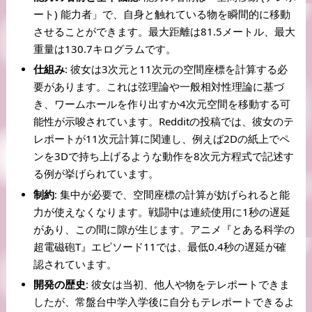
ート) 能力者」で、自身と触れている物を瞬間的に移動
させることができます。最大距離は81.5メートル、最大
重量は130.7キログラムです
。
仕組み
: 彼女は3次元と11次元の空間座標を計算する必
要があります。これは弦理論や一般相対性理論に基づ
き、ワームホールを作り出すか4次元空間を移動する可
能性が示唆されています。Redditの投稿では、彼女のテ
レポートが11次元計算に関連し、例えば2Dの紙上でペ
ンを3Dで持ち上げるような動作を8次元方程式で記述す
る例が挙げられています
。
制約
: 集中が必要で、空間座標の計算が妨げられると能
力が使えなくなります。戦闘中は連続使用に1秒の遅延
があり、この間に隙が生じます。アニメ『とある科学の
超電磁砲T』エピソード11では、最低0.4秒の遅延が確
認されています
。
開発の歴史
: 彼女は当初、他人や物をテレポートできま
したが、常盤台中学入学後に自分もテレポートできるよ