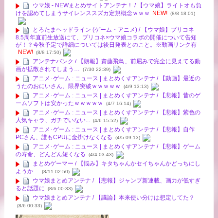
ウマ娘 - NEWまとめサイトアンテナ！ / 【ウマ娘】ライトオも負
けを認めてしまうサイレンススズカ定規概念ｗｗｗ
NEW!
(8/8 18:01)
とろたまヘッドライン (ゲーム・アニメ) / 【ウマ娘】プリコネ
8.5周年直前生放送にて、プリコネ×ウマ娘コラボの開催について告知
が！？今秋予定で詳細については後日発表とのこと。※動画リンク有
NEW!
(8/8 17:50)
アンテナバンク / 【朗報】齋藤飛鳥、前屈みで完全に見えてる動
画が拡散されてしまう…
(7/30 22:39)
アニメ･ゲーム : ニュース | まとめくすアンテナ / 【動画】最近の
うたのおにいさん、限界突破ｗｗｗｗｗ
(4/9 13:13)
アニメ･ゲーム : ニュース | まとめくすアンテナ / 【悲報】昔のゲ
ームソフトは安かったｗｗｗｗｗ
(4/7 16:14)
アニメ･ゲーム : ニュース | まとめくすアンテナ / 【悲報】紫色の
人気キャラ、ガチでいない...
(4/6 15:52)
アニメ･ゲーム : ニュース | まとめくすアンテナ / 【悲報】自作
PCさん、誰もCPUに金掛けなくなる
(4/5 09:13)
アニメ･ゲーム : ニュース | まとめくすアンテナ / 【悲報】ゲーム
の寿命、どんどん短くなる
(4/4 03:43)
まとめゲーマー / 【悩み】キタちゃんかセイちゃんかどっちにし
ようか…
(8/11 02:50)
ウマ娘まとめアンテナ / 【悲報】ジャンプ新連載、画力が低すぎ
ると話題に
(8/6 00:33)
ウマ娘まとめアンテナ / 【議論】本来使い分けは想定してた？
(8/6 00:33)