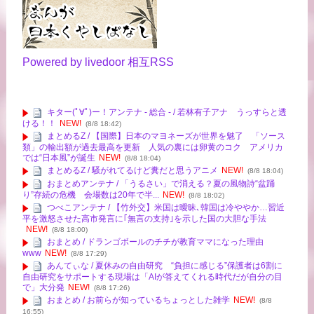
Powered by livedoor 相互RSS
キター(ﾟ∀ﾟ)ー！アンテナ - 総合 - / 若林有子アナ うっすらと透
ける！！
NEW!
(8/8 18:42)
まとめるZ / 【国際】日本のマヨネーズが世界を魅了 「ソース
類」の輸出額が過去最高を更新 人気の裏には卵黄のコク アメリカ
では“日本風”が誕生
NEW!
(8/8 18:04)
まとめるZ / 騒がれてるけど糞だと思うアニメ
NEW!
(8/8 18:04)
おまとめアンテナ / 「うるさい」で消える？夏の風物詩“盆踊
り”存続の危機 会場数は20年で半...
NEW!
(8/8 18:02)
つべこアンテナ / 【竹外交】米国は曖昧､韓国は冷ややか…習近
平を激怒させた高市発言に｢無言の支持｣を示した国の大胆な手法
NEW!
(8/8 18:00)
おまとめ / ドランゴボールのチチが教育ママになった理由
www
NEW!
(8/8 17:29)
あんてぃな / 夏休みの自由研究 “負担に感じる”保護者は6割に
自由研究をサポートする現場は「AIが答えてくれる時代だが自分の目
で」大分発
NEW!
(8/8 17:26)
おまとめ / お前らが知っているちょっとした雑学
NEW!
(8/8
16:55)