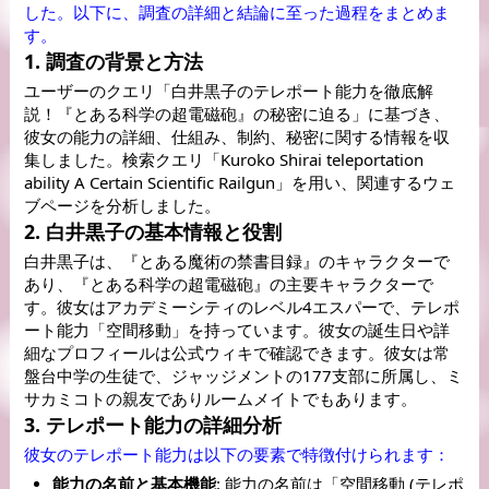
した。以下に、調査の詳細と結論に至った過程をまとめま
す。
1. 調査の背景と方法
ユーザーのクエリ「白井黒子のテレポート能力を徹底解
説！『とある科学の超電磁砲』の秘密に迫る」に基づき、
彼女の能力の詳細、仕組み、制約、秘密に関する情報を収
集しました。検索クエリ「Kuroko Shirai teleportation 
ability A Certain Scientific Railgun」を用い、関連するウェ
ブページを分析しました。
2. 白井黒子の基本情報と役割
白井黒子は、『とある魔術の禁書目録』のキャラクターで
あり、『とある科学の超電磁砲』の主要キャラクターで
す。彼女はアカデミーシティのレベル4エスパーで、テレポ
ート能力「空間移動」を持っています。彼女の誕生日や詳
細なプロフィールは公式ウィキで確認できます
。彼女は常
盤台中学の生徒で、ジャッジメントの177支部に所属し、ミ
サカミコトの親友でありルームメイトでもあります。
3. テレポート能力の詳細分析
彼女のテレポート能力は以下の要素で特徴付けられます：
能力の名前と基本機能
: 能力の名前は「空間移動 (テレポ