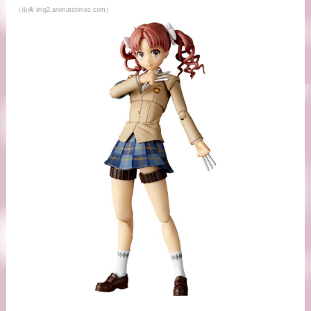
（出典 img2.animatetimes.com）