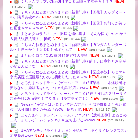
２ちゃんマップ / ChatGPTでコミュ障って治せる？？？
NEW!
(8/8 18:45)
２ちゃんねるまとめるまとめ | 新着記事 / 【画像】カップヌード
ル、限界突破www
NEW!
(8/8 18:44)
２ちゃんねるまとめるまとめ | 新着記事 / 【画像】お前らが笑っ
た画像ｗｗｗｗｗｗ
NEW!
(8/8 18:44)
まとめクロラ / パヨク「難民を追い返す。そんな国でいいのか？
入管法強行抗議！」 [8/8]
NEW!
(8/8 18:44)
２ちゃんねるまとめるまとめ | 新着記事 / 【ガンダムサンダーボ
ルト】自分から手足を切り落すなんて…
NEW!
(8/8 18:44)
まとめクロラ / CBC賞 枠順確定後の展望
NEW!
(8/8 18:43)
２ちゃんねるまとめるまとめ | 新着記事 / 筋トレは意外とお金が
かかるんだよな…
NEW!
(8/8 18:42)
２ちゃんねるまとめるまとめ | 新着記事 / 【医療事故】ちょｗｗ
京大病院で脳腫瘍ないのに摘出したったｗｗｗ
NEW!
(8/8 18:39)
とろたまヘッドライン (ゲーム・アニメ) / IT業界、「未経験者は
要らない、経験者はいない」の地獄絵図にwww
NEW!
(8/8 18:37)
とろたまヘッドライン (ゲーム・アニメ) / 神「推しのスリーサイ
ズを合計20cm増やしてやる」【ラブライブ！】
NEW!
(8/8 18:20)
News人 / 宇宙人はいる？いて座の方角から72秒間捉えた強い電
波、50年間正体分からぬ「Wow！信号」他
NEW!
(8/8 18:15)
とろたまヘッドライン (ゲーム・アニメ) / 【悲報画像】よゐこの
二人、新しいゲームチャンネルを立ち上げるwwww
NEW!
(8/8 18:07)
UMAアンテナ / ライトオも負けを認めてしまうサイレンススズカ
定規概念www
NEW!
(8/8 18:01)