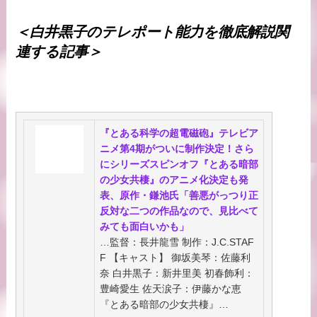
＜白井黒子のテレポート能力を徹底解説関
連する記事＞
『とある科学の超電磁砲』テレビア
ニメ第4期がついに制作決定！さら
にシリーズスピンオフ『とある暗部
の少女共棲』のアニメ化決定も発
表、原作・鎌池氏「善悪がっつり正
反対な二つの作品なので、見比べて
みても面白いかも」
…監督：長井龍雪 制作：J.C.STAF
F 【キャスト】 御坂美琴：佐藤利
奈 白井黒子：新井里美 初春飾利：
豊崎愛生 佐天涙子：伊藤かな恵
『とある暗部の少女共棲』…