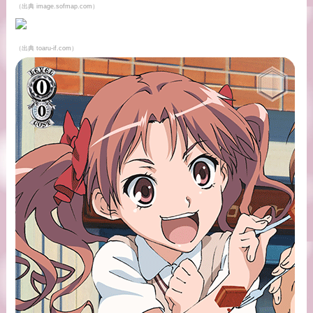
（出典 image.sofmap.com）
（出典 toaru-if.com）