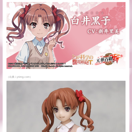
（出典 i.ytimg.com）