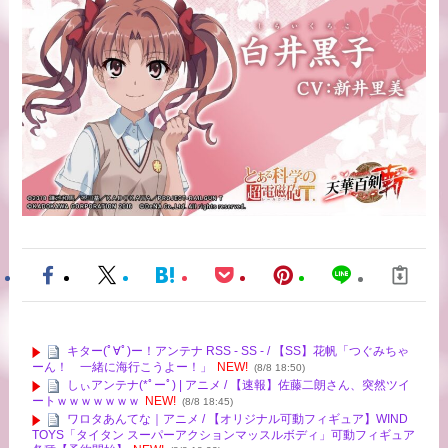
キター(ﾟ∀ﾟ)ー！アンテナ RSS - SS - / 【SS】花帆「つぐみちゃ
ーん！ 一緒に海行こうよー！」
NEW!
(8/8 18:50)
しぃアンテナ(*ﾟーﾟ) | アニメ / 【速報】佐藤二朗さん、突然ツイ
ートｗｗｗｗｗｗｗ
NEW!
(8/8 18:45)
ワロタあんてな｜アニメ / 【オリジナル可動フィギュア】WIND
TOYS「タイタン スーパーアクションマッスルボディ」可動フィギュア