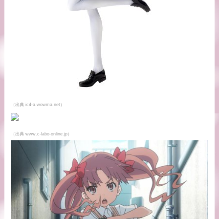
（出典 ic4-a.wowma.net）
（出典 www.c-labo-online.jp）