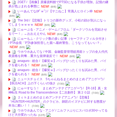
2GET / 【画像】原爆資料館でPTSDになる子供が増加。記憶の継
承が危ぶまれる事態に
NEW!
(8/8)
いーあんてな(#ﾟｗﾟ) / 【ヤニねこ】常識人ヒロイン枠
NEW!
(8/8)
The 3rd / 【悲報】トリコの新作グッズ、小松の顔が別人になっ
てしまうｗｗｗｗ
NEW!
(8/8)
にゅーぷる - アニメ・ゲーム / フロム「ダークソウルを完結させ
るでー！」←おおええやん
NEW!
(8/8)
にゅーもふ - クリック数の多い記事（セーフティフィルタ付き）
/ PTA会長「PTA参加拒否した親へ最終警告。こうなってもいい？」
NEW!
(8/8)
ウホウホあんてな / 中国、金融監督管理総局前トップの全人代代
表資格を剥奪…重大な規律違反で！
NEW!
(8/8)
anaguro - 総合 / 【爆笑ｗ】バッグひったくりを試みた男、バイ
クを盗られる！
NEW!
(8/8)
anaguro - 総合 / 【爆笑ｗ】バッグひったくりを試みた男、バイ
クを盗られる！
NEW!
(8/8)
ニュースチョイス 5ちゃんねるまとめのまとめ ("アニゲー") /
【BLEACH】上の下くらいの強さ
(7/30)
にゅーすなう！ まとめアンテナ ("アニゲー") / 【R-18】真・女
神転生 Road to the Transcendence【二次創作】 第２０話
(7/30)
２ｃｈまとめのまとめアンテナ ("アニメ") / 【悲報】
「HUNTER×HUNTER」のクラピカ、師匠のイズナビに対する態度が
本当に酷い！！
(7/30)
ウホウホあんてな - アニゲ / ニルファぶりにスパロボ30やってる
けど大分変わったね
(12/5)