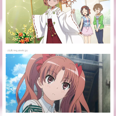
（出典 img.atwiki.jp）