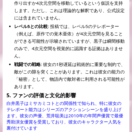
作り出すか4次元空間を移動しているという仮説を支持
します。ただし、これは理論的な解釈であり、公式設定
には含まれていません
。
レベル5との比較
: 投稿では、レベル5のテレポーター
（例えば、原作での覚木亜依）が4次元空間を見ること
ができる可能性が示唆されていますが、黒子は瞬間移動
のみで、4次元空間を視覚的に認識する証拠はありませ
ん。
戦闘での戦略
: 彼女の1秒遅延は戦術的に重要な制約で、
敵がこの隙を突くことがあります。これは彼女の能力の
「秘密」として、物語内で敵対者に利用される可能性が
あります。
5. ファンの評価と文化的影響
白井黒子はミサカミコトとの関係性で知られ、特に彼女の
テレポート能力はシリーズのアクションシーンを盛り上げ
ます。彼女の声優、荒井聡美は2010年の年間声優賞で最優
秀助演女優賞を受賞しており、彼女のキャラクター人気を
裏付けています