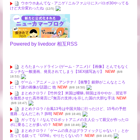
ウホウホあんてな - アニゲ / ニルファぶりにスパロボ30やってる
けど大分変わったね
(12/5)
Powered by livedoor 相互RSS
とろたまヘッドライン (ゲーム・アニメ) / 【画像】とんでもなく
エッチな一般漫画、発見されてしまう【SEX描写あり】
NEW!
(8/8
18:53)
ゲーム・アニメ – ぷぅアンテナ / 【衝撃】銀卵がこんなところ
に！？謎の画像が話題に 他
NEW!
(8/8 18:50)
まとめクロラ / 【竹外交】米国は曖昧､韓国は冷ややか…習近平
を激怒させた高市発言に｢無言の支持｣を示した国の大胆な手法
NEW!
(8/8 18:47)
まとめクロラ / 台風13号は中国大陸に行ったけど、15号の予想
進路…なんだこれ？ [8/8]
NEW!
(8/8 18:46)
ガッてな！ / なんでロボットアニメの主人公って親父が作ったロ
ボに乗ることが多いの？
NEW!
(8/8 18:46)
まとめクロラ / 「ゲームの良さはグラフィックじゃない！」とか
言ってる奴って『GTA6』やりたくないの？
NEW!
(8/8 18:45)