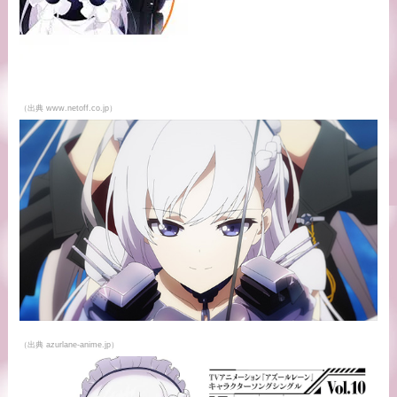
（出典 www.netoff.co.jp）
（出典 azurlane-anime.jp）