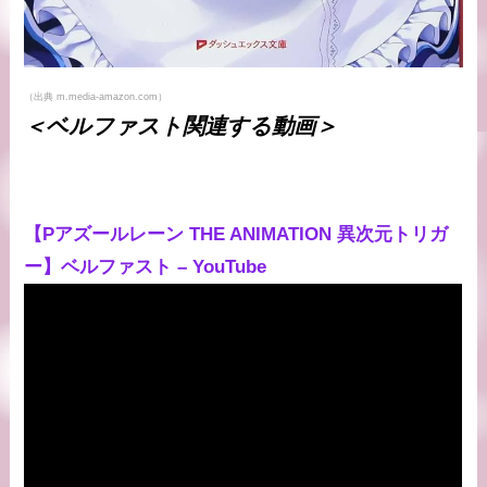
（出典 m.media-amazon.com）
＜ベルファスト関連する動画＞
【Pアズールレーン THE ANIMATION 異次元トリガ
ー】ベルファスト – YouTube