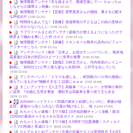
無理難題アンテナ / 舌を絡ませて、唾液交換して── ちゅっちゅ
しながらの濃厚エッ画像♪
(7/30 22:31)
無理難題アンテナ / 【芸能】星野真里さんの挑戦、暑さを心配す
る声続出!!!
(7/30 22:21)
時間待ちあんてな / 【画像】発達障害の子どもはこの絵の意味が
すぐに分からないらしい
(7/30 22:13)
ラブラドールまとめアンテナ / 超能力が使えるようになったので
限界まで極める事にした件 その２
(7/30 22:11)
無理難題アンテナ / 【画像】イオンモール熊本の店内のビフォー
アフターがこちら
(7/30 22:11)
アンテナバンク / 海外「日本よ、お前がナンバーワンだ」 熊本地
震直後の日本の対応のスピードに世界が衝撃
(7/30 22:09)
無理難題アンテナ / 【朗報】川村文乃さん、竹内朱莉のシドニー
動画に「顔NGだけど声と後ろ姿なら全然OK」と許可を出していた
(7/30 22:01)
アンテナバンク / 「ドラマを感じる…」町田駅のバス停の屋根に
落ちているものが“物騒すぎる”と話題にｗｗｗ
(7/30 18:09)
すごいアンテナ / 【八王子】高級車「ベントレー」が停車の車列
に追突 7台絡む玉突き事故 運転手は高級車を乗り捨て立ち去る
(3/24 11:10)
2chnaviヘッドライン / 36歳の彼女と結婚したいのに、家族が猛
反対。家族から信じられない言葉が飛び出した… 他
(12/24 07:00)
わちゃくちゃ速報 / 【ウマ娘】10月短距離チャンミ攻略！新潟
1200mの最強キャラ＆スキル完全ガイド
(9/20 14:05)
わちゃくちゃ速報 / 【ウマ娘】4.5周年で話題沸騰！スティルイ
ンラブの性能と育成のコツ
(9/20 13:59)
なんでもまとめアンテナ / 次週の先輩ゲストは菅原咲月【小吉】