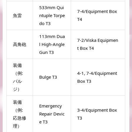
533mm Qui
7-4/Equipment Box 
魚雷
ntuple Torpe
T4
do T3
113mm Dua
7-2/Viska Equipmen
高角砲
l High-Angle 
t Box T4
Gun T3
装備
（例: 
4-1, 7-4/Equipment 
Bulge T3
バル
Box T3
ジ）
装備
Emergency 
（例: 
3-4/Equipment Box 
Repair Devic
応急修
T3
e T3
理）