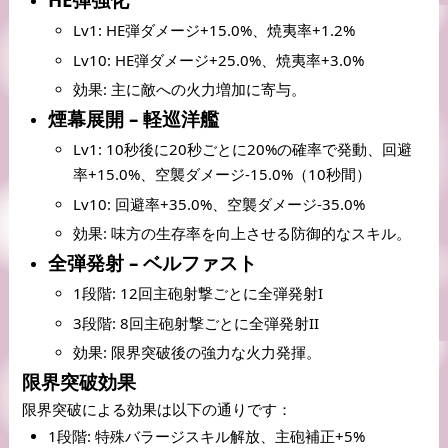
Lv1: HE弾ダメージ+15.0%、焼夷率+1.2% 
Lv10: HE弾ダメージ+25.0%、焼夷率+3.0% 
効果: 主に敵への火力増加に寄与。
煙幕展開 – 軽巡洋艦
Lv1: 10秒後に20秒ごとに20%の確率で発動、回避
率+15.0%、空襲ダメージ-15.0%（10秒間） 
Lv10: 回避率+35.0%、空襲ダメージ-35.0% 
効果: 味方の生存率を向上させる防御的なスキル。
全弾発射 – ベルファスト
1段階: 12回主砲射撃ごとに全弾発射I 
3段階: 8回主砲射撃ごとに全弾発射II 
効果: 限界突破後の強力な火力発揮。
限界突破効果
限界突破による効果は以下の通りです：
1段階: 特殊バラージスキル解放、主砲補正+5% 