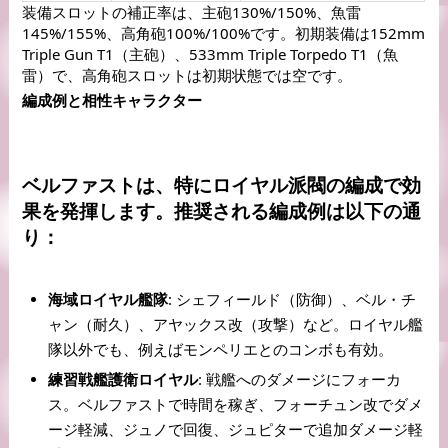
装備スロットの補正率は、主砲130%/150%、魚雷
145%/155%、高角砲100%/100%です。初期装備は152mm 
Triple Gun T1（主砲）、533mm Triple Torpedo T1（魚
雷）で、高角砲スロットは初期状態では空です。
編成例と相性キャラクター
ベルファストは、特にロイヤル派閥の編成で効
果を発揮します。推奨される編成例は以下の通
り：
海域ロイヤル艦隊
: シェフィールド（防御）、ベル・チ
ャン（耐久）、アヤックス改（攻撃）など。ロイヤル艦
隊以外でも、例えばモンペリエとのコンボも有効。
練習戦艦護衛ロイヤル
: 戦艦へのダメージにフォーカ
ス。ベルファストで時間を稼ぎ、フォーチュン改でダメ
ージ軽減、ジュノで回復、ジュピターで追加ダメージ軽