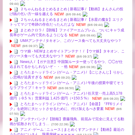
09:44)
２ちゃんねるまとめるまとめ | 新着記事 / 【動画】まんさんの投
げ銭の乞い方一線を越える
NEW!
(8/6 09:44)
２ちゃんねるまとめるまとめ | 新着記事 / 【水星の魔女】エリク
トってマジで奇跡の存在だったんだよな
NEW!
(8/6 09:44)
まとめクロラ / 【朗報】ファイアーエムブレム、ついにキャラ成
長率がゲーム内で見れるようになる
NEW!
(8/6 09:44)
UMAアンテナ / タキオン、このソース食べても大丈夫なやつ？
NEW!
(8/6 09:37)
ウマ娘 - NEWまとめサイトアンテナ！ / 【ウマ娘】タキオン、こ
のソース食べても大丈夫なやつ？
NEW!
(8/6 09:37)
News人 / 【ガチ注意】中国製ルーター使ってるやつ、◯◯が仕
込まれてるかもしれないぞ・・・他
NEW!
(8/6 09:36)
とろたまヘッドライン (ゲーム・アニメ) / 【にじさんじ】りかし
ぃ悲鳴が迫真すぎる
NEW!
(8/6 09:20)
とろたまヘッドライン (ゲーム・アニメ) / 午後の授業中寝てそう
なラブライブ！キャラ
NEW!
(8/6 08:50)
とろたまヘッドライン (ゲーム・アニメ) / 任天堂‥売上高5,178
億円（-9.5 ％）営業利益 1,425 億円（+150.5 %）
NEW!
(8/6 08:20)
とろたまヘッドライン (ゲーム・アニメ) / 【命題】『FF6リメイ
ク』を絶対に大ヒットさせるために、付け加えるべき要素
NEW!
(8/6
07:50)
アンテナバンク / 【朗報】齋藤飛鳥、前屈みで完全に見えてる動
画が拡散されてしまう…
(7/30 22:39)
アニメ･ゲーム : ニュース | まとめくすアンテナ / 【動画】最近の
うたのおにいさん、限界突破ｗｗｗｗｗ
(4/9 13:13)