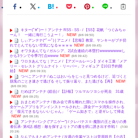
キター(ﾟ∀ﾟ)ー！アンテナ RSS - SS - / 【SS】花帆「つぐみちゃ
ーん！ 一緒に海行こうよー！」
NEW!
(8/6 09:50)
しぃアンテナ(*ﾟーﾟ) | アニメ / 【悲報】教室、ヤンキーがブチ切
れでとんでもない空気になるｗｗｗｗ
NEW!
(8/6 09:45)
オワタあんてな / ガルシア、2試合連続の本塁打wwwwwwwwし
かも3ランで今季7打点wwww
NEW!
(8/6 09:42)
ワロタあんてな｜アニメ / 【アズールレーン】ダイキ工業「メア
リー・セレスト グリムナイト・リーパー」フィギュア【10日予約開
始】
NEW!
(8/6 09:33)
つべこアンテナ / ぬこはおいらをじっと見つめるけど、近づくと
脱兎のごとき速さで逃げる そして振り返り、また逃げる【再】
NEW!
(8/6 09:30)
だめぽアンテナ (総合) / 【訃報】ツルマルツヨシが死去 31歳
NEW!
(8/6 09:25)
おまとめアンテナ / 飲み会で席を離れた隙にスマホを操作され、
全ゲームアプリをアンインストールされた…課金データ消失にキレる
と「復元できるならいいじゃん」「ゲーム如きで」と逆ギレして帰走
NEW!
(8/6 08:19)
アンテナバンク ("アニゲー") / クレバテスⅡ-魔獣の王と偽りの勇
者伝承- 第4話 感想：敵を探すよりトアの書を餌に誘き出す作戦！
(7/30
20:19)
なんでもまとめアンテナ / 次週の先輩ゲストは菅原咲月【小吉】