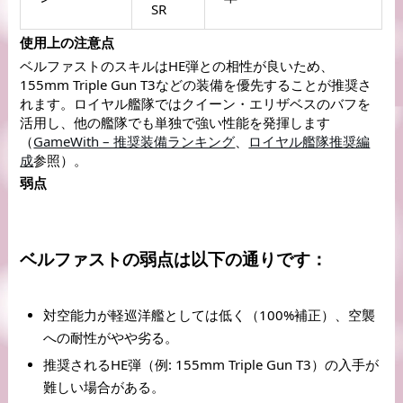
SR
使用上の注意点
ベルファストのスキルはHE弾との相性が良いため、
155mm Triple Gun T3などの装備を優先することが推奨さ
れます。ロイヤル艦隊ではクイーン・エリザベスのバフを
活用し、他の艦隊でも単独で強い性能を発揮します
（
GameWith – 推奨装備ランキング
、
ロイヤル艦隊推奨編
成
参照）。
弱点
ベルファストの弱点は以下の通りです：
対空能力が軽巡洋艦としては低く（100%補正）、空襲
への耐性がやや劣る。
推奨されるHE弾（例: 155mm Triple Gun T3）の入手が
難しい場合がある。