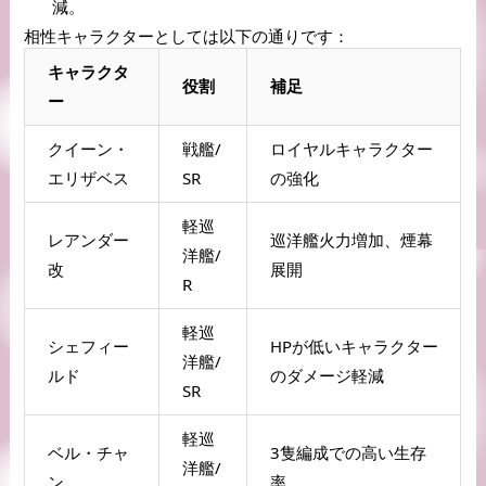
減。
相性キャラクターとしては以下の通りです：
キャラクタ
役割
補足
ー
クイーン・
戦艦/
ロイヤルキャラクター
エリザベス
SR
の強化
軽巡
レアンダー
巡洋艦火力増加、煙幕
洋艦/
改
展開
R
軽巡
シェフィー
HPが低いキャラクター
洋艦/
ルド
のダメージ軽減
SR
軽巡
ベル・チャ
3隻編成での高い生存
洋艦/
ン
率