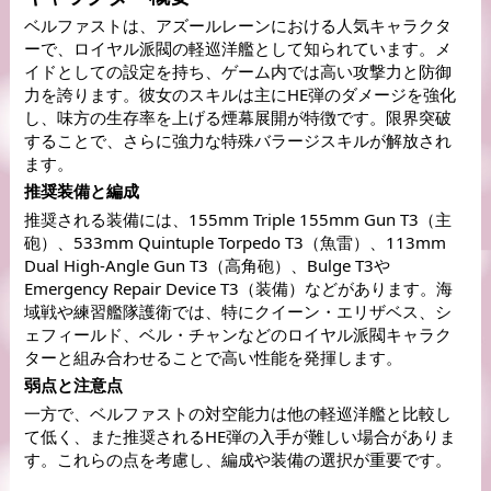
ベルファストは、アズールレーンにおける人気キャラクタ
ーで、ロイヤル派閥の軽巡洋艦として知られています。メ
イドとしての設定を持ち、ゲーム内では高い攻撃力と防御
力を誇ります。彼女のスキルは主にHE弾のダメージを強化
し、味方の生存率を上げる煙幕展開が特徴です。限界突破
することで、さらに強力な特殊バラージスキルが解放され
ます。
推奨装備と編成
推奨される装備には、155mm Triple 155mm Gun T3（主
砲）、533mm Quintuple Torpedo T3（魚雷）、113mm 
Dual High-Angle Gun T3（高角砲）、Bulge T3や
Emergency Repair Device T3（装備）などがあります。海
域戦や練習艦隊護衛では、特にクイーン・エリザベス、シ
ェフィールド、ベル・チャンなどのロイヤル派閥キャラク
ターと組み合わせることで高い性能を発揮します。
弱点と注意点
一方で、ベルファストの対空能力は他の軽巡洋艦と比較し
て低く、また推奨されるHE弾の入手が難しい場合がありま
す。これらの点を考慮し、編成や装備の選択が重要です。