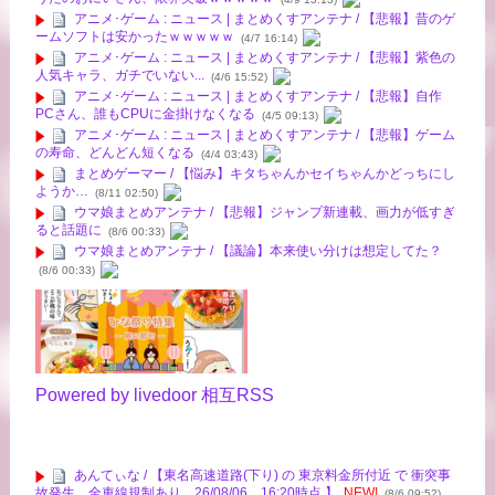
アニメ･ゲーム : ニュース | まとめくすアンテナ / 【悲報】昔のゲ
ームソフトは安かったｗｗｗｗｗ
(4/7 16:14)
アニメ･ゲーム : ニュース | まとめくすアンテナ / 【悲報】紫色の
人気キャラ、ガチでいない...
(4/6 15:52)
アニメ･ゲーム : ニュース | まとめくすアンテナ / 【悲報】自作
PCさん、誰もCPUに金掛けなくなる
(4/5 09:13)
アニメ･ゲーム : ニュース | まとめくすアンテナ / 【悲報】ゲーム
の寿命、どんどん短くなる
(4/4 03:43)
まとめゲーマー / 【悩み】キタちゃんかセイちゃんかどっちにし
ようか…
(8/11 02:50)
ウマ娘まとめアンテナ / 【悲報】ジャンプ新連載、画力が低すぎ
ると話題に
(8/6 00:33)
ウマ娘まとめアンテナ / 【議論】本来使い分けは想定してた？
(8/6 00:33)
Powered by livedoor 相互RSS
あんてぃな / 【東名高速道路(下り) の 東京料金所付近 で 衝突事
故発生、全車線規制あり。26/08/06 16:20時点 】
NEW!
(8/6 09:52)