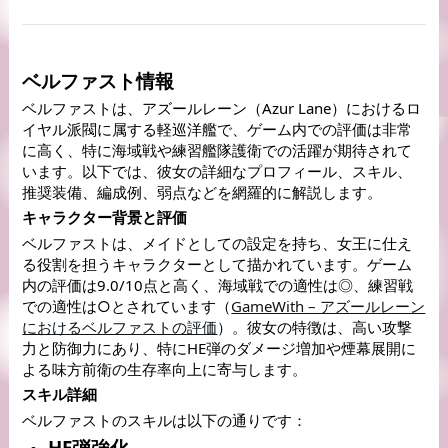
ベルファスト情報
ベルファストは、アズールレーン（Azur Lane）におけるロ
イヤル派閥に属する軽巡洋艦で、ゲーム内での評価は非常
に高く、特に海域戦や練習艦隊護衛での活躍が期待されて
います。以下では、彼女の詳細なプロフィール、スキル、
推奨装備、編成例、弱点などを網羅的に解説します。
キャラクター背景と評価
ベルファストは、メイドとしての設定を持ち、女王に仕え
る役割を担うキャラクターとして描かれています。ゲーム
内の評価は9.0/10点と高く、海域戦での適性は◎、練習戦
での適性は○とされています（
GameWith – アズールレーン
におけるベルファストの評価
）。彼女の特徴は、高い攻撃
力と防御力にあり、特にHE弾のダメージ増加や煙幕展開に
よる味方前衛の生存率向上に寄与します。
スキル詳細
ベルファストのスキルは以下の通りです：
HE弾強化