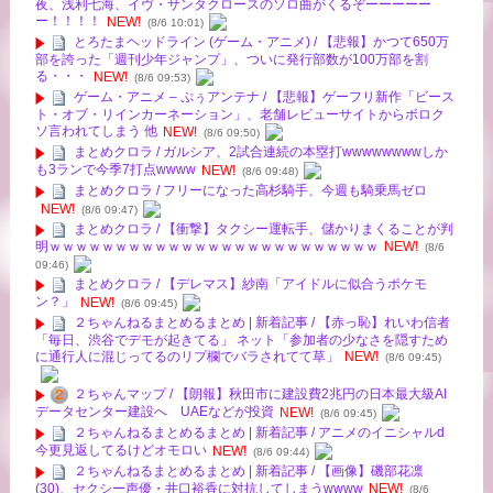
夜、浅利七海、イヴ・サンタクロースのソロ曲がくるぞーーーーー
ー！！！！
NEW!
(8/6 10:01)
とろたまヘッドライン (ゲーム・アニメ) / 【悲報】かつて650万
部を誇った「週刊少年ジャンプ」、ついに発行部数が100万部を割
る・・・
NEW!
(8/6 09:53)
ゲーム・アニメ – ぷぅアンテナ / 【悲報】ゲーフリ新作「ビース
ト・オブ・リインカーネーション」、老舗レビューサイトからボロク
ソ言われてしまう 他
NEW!
(8/6 09:50)
まとめクロラ / ガルシア、2試合連続の本塁打wwwwwwwwしか
も3ランで今季7打点wwww
NEW!
(8/6 09:48)
まとめクロラ / フリーになった高杉騎手、今週も騎乗馬ゼロ
NEW!
(8/6 09:47)
まとめクロラ / 【衝撃】タクシー運転手、儲かりまくることが判
明ｗｗｗｗｗｗｗｗｗｗｗｗｗｗｗｗｗｗｗｗｗｗｗｗｗ
NEW!
(8/6
09:46)
まとめクロラ / 【デレマス】紗南「アイドルに似合うポケモ
ン？」
NEW!
(8/6 09:45)
２ちゃんねるまとめるまとめ | 新着記事 / 【赤っ恥】れいわ信者
「毎日、渋谷でデモが起きてる」 ネット「参加者の少なさを隠すため
に通行人に混じってるのリプ欄でバラされてて草」
NEW!
(8/6 09:45)
２ちゃんマップ / 【朗報】秋田市に建設費2兆円の日本最大級AI
データセンター建設へ UAEなどが投資
NEW!
(8/6 09:45)
２ちゃんねるまとめるまとめ | 新着記事 / アニメのイニシャルd
今更見返してるけどオモロい
NEW!
(8/6 09:44)
２ちゃんねるまとめるまとめ | 新着記事 / 【画像】磯部花凛
(30)、セクシー声優・井口裕香に対抗してしまうwwww
NEW!
(8/6