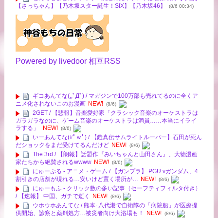
【さっちゃん】【乃木坂スター誕生！SIX】【乃木坂46】
(8/6 00:34)
Powered by livedoor 相互RSS
ギコあんてな(,,ﾟДﾟ) / マガジンで100万部も売れてるのに全くア
ニメ化されないこのお漫画
NEW!
(8/6)
2GET / 【悲報】音楽愛好家「クラシック音楽のオーケストラは
ガラガラなのに、ゲーム音楽のオーケストラは満員……本当にイライ
ラする」
NEW!
(8/6)
いーあんてな(#ﾟｗﾟ) / 【鎧真伝サムライトルーパー】石田が死ん
だショックをまだ受けてるんだけど
NEW!
(8/6)
The 3rd / 【朗報】話題作『みいちゃんと山田さん』、大物漫画
家たちから絶賛されるwwww
NEW!
(8/6)
にゅーぷる - アニメ・ゲーム / 【ガンプラ】 PGU νガンダム、4
割引きの店舗が現れる…安いけど置く場所が…
NEW!
(8/6)
にゅーもふ - クリック数の多い記事（セーフティフィルタ付き）
/ 【速報】 中国、ガチで逝く
NEW!
(8/6)
ウホウホあんてな / 熊本･八代港で自衛隊の「病院船」が医療提
供開始、診察と薬剤処方…被災者向け大浴場も！
NEW!
(8/6)