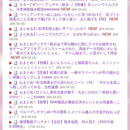
キター(ﾟ∀ﾟ)ー！アンテナ - 総合 - / 【画像】モンハンワイルズさ
ん、今更体験版を配信wwwwww
NEW!
(8/6 09:43)
つべこアンテナ / ぬこはおいらをじっと見つめるけど、近づくと
脱兎のごとき速さで逃げる そして振り返り、また逃げる【再】
NEW!
(8/6 09:30)
まとめるZ / 米津玄師も歌い手？だったの？
NEW!
(8/6 09:05)
まとめるZ / シャニマスのアニメ、なぜか作られない
NEW!
(8/6
09:04)
おまとめアンテナ / 飲み会で席を離れた隙にスマホを操作され、
全ゲームアプリをアンインストールされた…課金データ消失にキレる
と「復元できるならいいじゃん」「ゲーム如きで」と逆ギレして帰走
NEW!
(8/6 08:19)
おまとめ / 【画像】まいんちゃんこと福原遥ちゃん、エッッッッ
ッッッッッッッッッッッッ！
(8/6 07:01)
おまとめ / 【悲報】松屋の定食、一般サラリーマンが手の届かな
い昼飯になってしまうwww
(8/6 06:43)
おまとめ / 生活保護を打ち切られたニート（32）「今から全員ぶ
っ殺しに行ってやる」当然逮捕
(8/6 06:23)
おまとめ / ひぐらし原作北条沙都子「大きいのやだ！気持ち悪い
のやだ！」←これwww
(8/6 06:15)
おまとめ / 【衝撃】NHK職員が番組出演タレントから性被害←こ
れ！
(8/6 06:13)
ブルーアンテナ | all / 中川朋美 １メートル越えの大迫力白おっぱ
い！！
(8/6 00:53)
無理難題アンテナ / 【注目】熊本地震、28人死亡（30日午前
6:30時点）
(7/30 22:41)