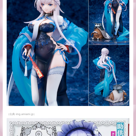
（出典 img.amiami.jp）