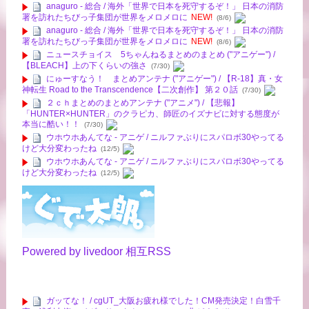
anaguro - 総合 / 海外「世界で日本を死守するぞ！」 日本の消防
署を訪れたちびっ子集団が世界をメロメロに
NEW!
(8/6)
anaguro - 総合 / 海外「世界で日本を死守するぞ！」 日本の消防
署を訪れたちびっ子集団が世界をメロメロに
NEW!
(8/6)
ニュースチョイス 5ちゃんねるまとめのまとめ ("アニゲー") /
【BLEACH】上の下くらいの強さ
(7/30)
にゅーすなう！ まとめアンテナ ("アニゲー") / 【R-18】真・女
神転生 Road to the Transcendence【二次創作】 第２０話
(7/30)
２ｃｈまとめのまとめアンテナ ("アニメ") / 【悲報】
「HUNTER×HUNTER」のクラピカ、師匠のイズナビに対する態度が
本当に酷い！！
(7/30)
ウホウホあんてな - アニゲ / ニルファぶりにスパロボ30やってる
けど大分変わったね
(12/5)
ウホウホあんてな - アニゲ / ニルファぶりにスパロボ30やってる
けど大分変わったね
(12/5)
Powered by livedoor 相互RSS
ガッてな！ / cgUT_大阪お疲れ様でした！CM発売決定！白雪千