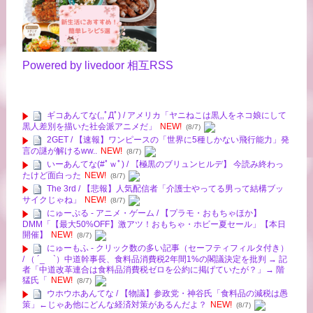
Powered by livedoor 相互RSS
ギコあんてな(,,ﾟДﾟ) / アメリカ「ヤニねこは黒人をネコ娘にして
黒人差別を描いた社会派アニメだ」
NEW!
(8/7)
2GET / 【速報】ワンピースの「世界に5種しかない飛行能力」発
言の謎が解けるww..
NEW!
(8/7)
いーあんてな(#ﾟｗﾟ) / 【極黒のブリュンヒルデ】 今読み終わっ
たけど面白った
NEW!
(8/7)
The 3rd / 【悲報】人気配信者「介護士やってる男って結構ブッ
サイクじゃね」
NEW!
(8/7)
にゅーぷる - アニメ・ゲーム / 【プラモ・おもちゃほか】
DMM「【最大50%OFF】激アツ！おもちゃ・ホビー夏セール」【本日
開催】
NEW!
(8/7)
にゅーもふ - クリック数の多い記事（セーフティフィルタ付き）
/ （ ´_ゝ`）中道幹事長、食料品消費税2年間1%の閣議決定を批判 → 記
者「中道改革連合は食料品消費税ゼロを公約に掲げていたが？」→ 階
猛氏「
NEW!
(8/7)
ウホウホあんてな / 【物議】参政党・神谷氏「食料品の減税は愚
策」←じゃあ他にどんな経済対策があるんだよ？
NEW!
(8/7)