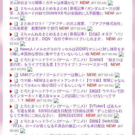
ダム外伝まつり開幕！ガチャは来週かな？
NEW!
(8/7 02:44)
２ちゃんねるまとめるまとめ | 新着記事 / ガンダムエースが謝
罪…人気カード付録で2026年9月号が全国的に入手困難に
NEW!
(8/7
02:44)
まとめクロラ / 「プチプチ」の川上産業、「プチプチ株式会社」
に社名変更 創業58年で [8/7]
NEW!
(8/7 02:44)
２ちゃんねるまとめるまとめ | 新着記事 / 【討論】オタク「パソ
コン自作できます」DQN「自分で車やバイクいじれます」
NEW!
(8/7
02:43)
News人 / メルセデスのラッセルは2026F1マシンに対し雑音をき
り離し本質的な部分に集中できていないらしい他
NEW!
(8/7 02:36)
とろたまヘッドライン (ゲーム・アニメ) / 【Liella!】「始まりは
君の空」をライブで見る度【ラブライブ！スーパースター!!】
NEW!
(8/7 02:20)
UMAアンテナ / ゴールドシチーは難しい
NEW!
(8/7 02:10)
ウマ娘 - NEWまとめサイトアンテナ！ / 【ウマ娘】世間じゃなん
か小さくてかわいい奴が流行ってるらしいな？
NEW!
(8/7 02:01)
とろたまヘッドライン (ゲーム・アニメ) / 【雑談】ウマスレで語
るインターネット老人会ｗｗｗ この話題についていけないってマ
ジ…！？
NEW!
(8/7 01:50)
とろたまヘッドライン (ゲーム・アニメ) / 【VTuber】ばあちゃ
る、引退を発表 8月9日の誕生日配信で詳細を説明「ずっと続けられ
なくて本当にごめんなさい」【8/9(日)15:00】
NEW!
(8/7 01:20)
とろたまヘッドライン (ゲーム・アニメ) / 【朗報】Switch2版
『FF14』ロードが長くなる不具合の修正パッチを本日配信
NEW!
(8/7
00:50)