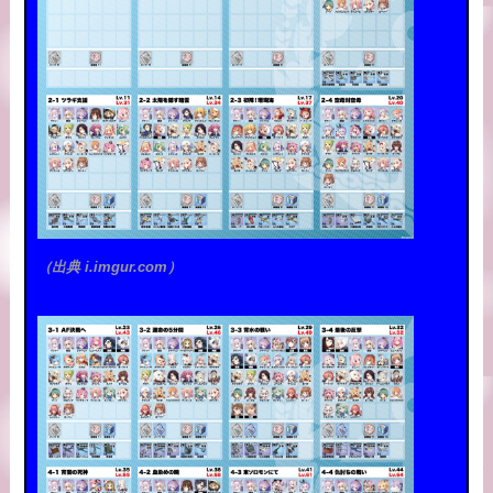
（出典 i.imgur.com）