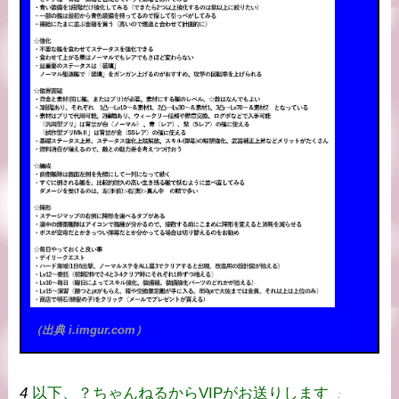
（出典 i.imgur.com）
4
以下、？ちゃんねるからVIPがお送りします
：