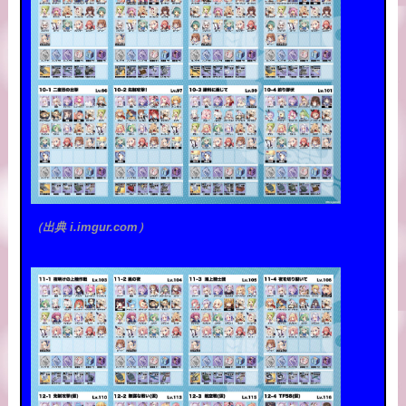
（出典 i.imgur.com）