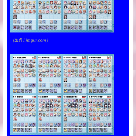
（出典 i.imgur.com）