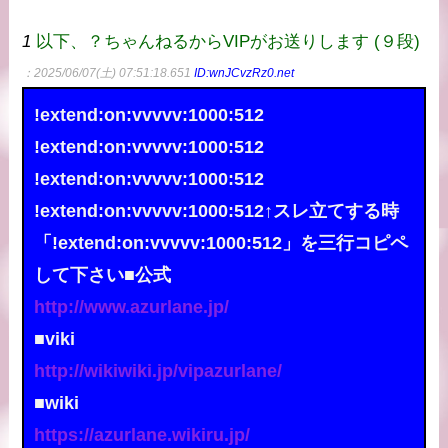
1
以下、？ちゃんねるからVIPがお送りします (９段)
：2025/06/07(土) 07:51:18.651
ID:wnJCvzRz0.net
!extend:on:vvvvv:1000:512
!extend:on:vvvvv:1000:512
!extend:on:vvvvv:1000:512
!extend:on:vvvvv:1000:512↑スレ立てする時
「!extend:on:vvvvv:1000:512」を三行コピペ
して下さい■公式
http://www.azurlane.jp/
■viki
http://wikiwiki.jp/vipazurlane/
■wiki
https://azurlane.wikiru.jp/