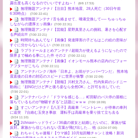
露出度も高くなるのでいいですよね～！
(8/6 17:53)
無理難題アンテナ / 【注目】熊本地震、28人死亡（30日午前
6:30時点）
(7/30 22:41)
無理難題アンテナ / 舌を絡ませて、唾液交換して── ちゅっちゅ
しながらの濃厚エッ画像♪
(7/30 22:31)
無理難題アンテナ / 【芸能】星野真里さんの挑戦、暑さを心配す
る声続出!!!
(7/30 22:21)
時間待ちあんてな / 【画像】発達障害の子どもはこの絵の意味が
すぐに分からないらしい
(7/30 22:13)
ラブラドールまとめアンテナ / 超能力が使えるようになったので
限界まで極める事にした件 その２
(7/30 22:11)
無理難題アンテナ / 【画像】イオンモール熊本の店内のビフォー
アフターがこちら
(7/30 22:11)
アンテナバンク / 海外「日本よ、お前がナンバーワンだ」 熊本地
震直後の日本の対応のスピードに世界が衝撃
(7/30 22:09)
無理難題アンテナ / 【朗報】川村文乃さん、竹内朱莉のシドニー
動画に「顔NGだけど声と後ろ姿なら全然OK」と許可を出していた
(7/30 22:01)
アンテナバンク / 「ドラマを感じる…」町田駅のバス停の屋根に
落ちているものが“物騒すぎる”と話題にｗｗｗ
(7/30 18:09)
すごいアンテナ / 【八王子】高級車「ベントレー」が停車の車列
に追突 7台絡む玉突き事故 運転手は高級車を乗り捨て立ち去る
(3/24 11:10)
2chnaviヘッドライン / 36歳の彼女と結婚したいのに、家族が猛
反対。家族から信じられない言葉が飛び出した… 他
(12/24 07:00)
わちゃくちゃ速報 / 【ウマ娘】10月短距離チャンミ攻略！新潟