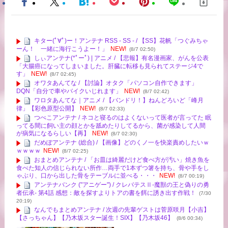
キター(ﾟ∀ﾟ)ー！アンテナ RSS - SS - / 【SS】花帆「つぐみちゃ
ーん！ 一緒に海行こうよー！」
NEW!
(8/7 02:50)
しぃアンテナ(*ﾟーﾟ) | アニメ / 【悲報】有名漫画家、がんを公表
「大腸癌になってしまいました。肝臓に転移も見られてステージ4で
す」
NEW!
(8/7 02:45)
オワタあんてな / 【討論】オタク「パソコン自作できます」
DQN「自分で車やバイクいじれます」
NEW!
(8/7 02:42)
ワロタあんてな｜アニメ / 【バンドリ！】ねんどろいど「峰月
律」【彩色原型公開】
NEW!
(8/7 02:33)
つべこアンテナ / ネコと寝るのはよくないって医者が言ってた 眠
ってる間に飼い主の顔とかを舐めたりしてるから、菌が感染して人間
が病気になるらしい【再】
NEW!
(8/7 02:30)
だめぽアンテナ (総合) / 【画像】どのくノ一を快楽責めしたいｗ
ｗｗｗｗ
NEW!
(8/7 02:25)
おまとめアンテナ / 「お皿は綺麗だけど食べ方が汚い」焼き魚を
食べた知人の信じられない所作…両手で1本ずつ箸を持ち、骨や手をし
ゃぶり、口から出した骨をテーブルに並べる・・・
NEW!
(8/7 00:19)
アンテナバンク ("アニゲー") / クレバテスⅡ-魔獣の王と偽りの勇
者伝承- 第4話 感想：敵を探すよりトアの書を餌に誘き出す作戦！
(7/30
20:19)
なんでもまとめアンテナ / 次週の先輩ゲストは菅原咲月【小吉】
【さっちゃん】【乃木坂スター誕生！SIX】【乃木坂46】
(8/6 00:34)