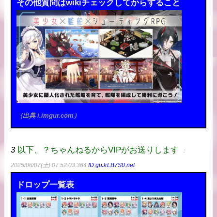
その他質問はwikiチェックしてからすること
（出典 i.imgur.com）
3
以下、？ちゃんねるからVIPがお送りします
：
2025/06/07(土) 07:52:03.364
ID:guJrLB7S0.net
ドロップ一覧表