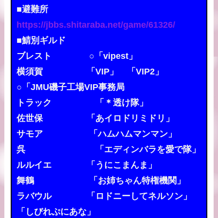
■避難所
https://jbbs.shitaraba.net/game/61326/
■鯖別ギルド
ブレスト ○「vipest」
横須賀 「VIP」 「VIP2」
○「JMU磯子工場VIP事務局
トラック 「＊透け隊」
佐世保 「あイロドリミドリ」
サモア 「ハムハムマンマン」
呉 「エディンバラを愛で隊」
ルルイエ 「うにこまんま」
舞鶴 「お姉ちゃん特権機関」
ラバウル 「ロドニーしてネルソン」
「しびれぷにあな」