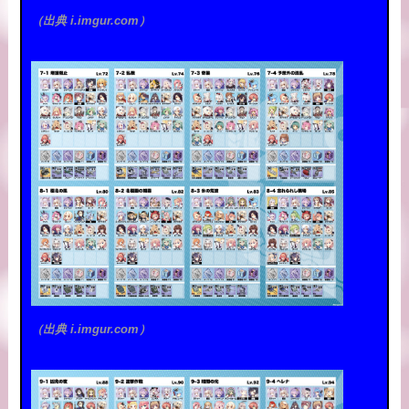
（出典 i.imgur.com）
（出典 i.imgur.com）