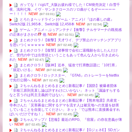
ガッてな！ / cgUT_大阪お疲れ様でした！CM発売決定！白雪千
夜、浅利七海、イヴ・サンタクロースのソロ曲がくるぞーーーーー
ー！！！！
NEW!
(8/7 03:01)
とろたまヘッドライン (ゲーム・アニメ) / 『ほの暮しの庭』
Switch2版 21,965本、Switch版 12,458本
NEW!
(8/7 02:54)
ゲーム・アニメ – ぷぅアンテナ / 【衝撃】チルサマーナの既視感
の正体がまさかの
他
NEW!
(8/7 02:51)
まとめクロラ / 【衝撃】天才ワイ、デブ禁止のマッチングアプリ
を思いつくｗｗｗｗｗ
NEW!
(8/7 02:48)
まとめクロラ / 【復讐】諸事情で会社に退職願を出したんだけ
ど、世代の中では出世頭ということもあって色んな人から引き止めら
れた
NEW!
(8/7 02:47)
まとめクロラ / 【阪神】近本、猛攻で打席数話題に「10打席」
「規定いける」
NEW!
(8/7 02:46)
まとめクロラ / ロックスター、『GTA6』のトレーラーをNetflix
で先行公開へ
NEW!
(8/7 02:45)
２ちゃんねるまとめるまとめ | 新着記事 / 【国防】被爆者団体
「非核三原則見直し論は許すわけにいかない」 ネット「議論すらする
なと言うのは民主主義的ではない」
NEW!
(8/7 02:45)
２ちゃんねるまとめるまとめ | 新着記事 / 【熊本地震】共産党・
寺本けんた「災害募金に関するデマを流す人は被災地への支援を妨害
していることを自覚してください」 ネット「では熊本に直接募金すれ
ばいいだけですね！」
NEW!
(8/7 02:45)
２ちゃんマップ / 【悲報】最近のRPG、『宿屋』の存在意義が薄
い
NEW!
(8/7 02:45)
２ちゃんねるまとめるまとめ | 新着記事 / 【GジェネE】SDガン