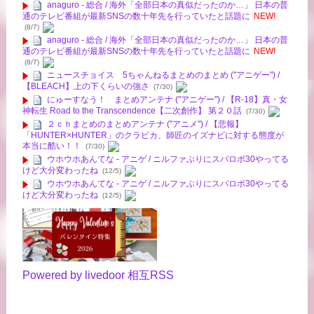
anaguro - 総合 / 海外「全部日本の真似だったのか…」 日本の普
通のテレビ番組が最新SNSの数十年先を行っていたと話題に
NEW!
(8/7)
anaguro - 総合 / 海外「全部日本の真似だったのか…」 日本の普
通のテレビ番組が最新SNSの数十年先を行っていたと話題に
NEW!
(8/7)
ニュースチョイス 5ちゃんねるまとめのまとめ ("アニゲー") /
【BLEACH】上の下くらいの強さ
(7/30)
にゅーすなう！ まとめアンテナ ("アニゲー") / 【R-18】真・女
神転生 Road to the Transcendence【二次創作】 第２０話
(7/30)
２ｃｈまとめのまとめアンテナ ("アニメ") / 【悲報】
「HUNTER×HUNTER」のクラピカ、師匠のイズナビに対する態度が
本当に酷い！！
(7/30)
ウホウホあんてな - アニゲ / ニルファぶりにスパロボ30やってる
けど大分変わったね
(12/5)
ウホウホあんてな - アニゲ / ニルファぶりにスパロボ30やってる
けど大分変わったね
(12/5)
Powered by livedoor 相互RSS