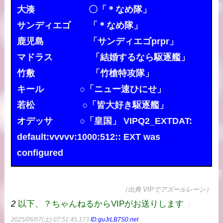
大湊 〇「＊なめ隊」
サンディエゴ 「＊なめ隊」
鹿児島 「サンディエゴprpr」
マドラス 「結婚するなら駆逐艦」
竹敷 「竹槍特攻隊」
キール ○「ニュー速ひにせ」
若松 ○「皆大好き駆逐艦」
オデッサ ○「皇国」 VIPQ2_EXTDAT:
default:vvvvv:1000:512:: EXT was
configured
（出典 VIPでアズールレーン）
2
以下、？ちゃんねるからVIPがお送りします
：
2025/06/07(土) 07:51:45.173
ID:guJrLB7S0.net