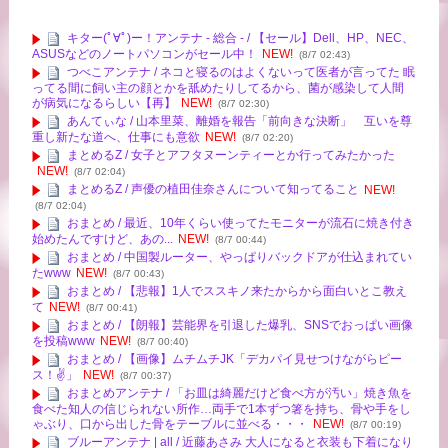
キター(ﾟ∀ﾟ)ー！アンテナ - 総合 - / 【セール】Dell、HP、NEC、
ASUSなどのノートパソコンがセール中！
NEW!
(8/7 02:43)
つべこアンテナ / ネコと寝るのはよくないって医者が言ってた 眠
ってる間に飼い主の顔とかを舐めたりしてるから、菌が感染して人間
が病気になるらしい【再】
NEW!
(8/7 02:30)
あんてぃな / 山本里菜、離婚を報告「前向きな決断」 互いを尊
重し新たな道へ、仕事にも意欲
NEW!
(8/7 02:20)
まとめるZ / 女子とアフタヌーンティーとか行ってみたかった
NEW!
(8/7 02:04)
まとめるZ / 声優の植田佳奈さんについて知ってること
NEW!
(8/7 02:04)
おまとめ / 最近、10年くらい使ってたモニターが流石に焼き付き
始めたんですけど、あの...
NEW!
(8/7 00:44)
おまとめ / 中国製ルーター、やっぱりバックドアが仕込まれてい
たwww
NEW!
(8/7 00:43)
おまとめ / 【悲報】1人でススキノ来たからから面白いとこ教え
て
NEW!
(8/7 00:41)
おまとめ / 【朗報】芸能界を引退した爆乳、SNSでおっぱい画像
を投稿www
NEW!
(8/7 00:40)
おまとめ / 【画像】ムチムチJK「デカパイ見せつけながらピー
ス！✌」
NEW!
(8/7 00:37)
おまとめアンテナ / 「お皿は綺麗だけど食べ方が汚い」焼き魚を
食べた知人の信じられない所作…両手で1本ずつ箸を持ち、骨や手をし
ゃぶり、口から出した骨をテーブルに並べる・・・
NEW!
(8/7 00:19)
ブルーアンテナ | all / 近藤あさみ 大人になると衣装も下着になり