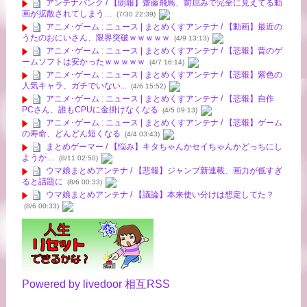
アンテナバンク / 【朗報】齋藤飛鳥、前屈みで完全に見えてる動
画が拡散されてしまう…
(7/30 22:39)
アニメ･ゲーム : ニュース | まとめくすアンテナ / 【動画】最近の
うたのおにいさん、限界突破ｗｗｗｗｗ
(4/9 13:13)
アニメ･ゲーム : ニュース | まとめくすアンテナ / 【悲報】昔のゲ
ームソフトは安かったｗｗｗｗｗ
(4/7 16:14)
アニメ･ゲーム : ニュース | まとめくすアンテナ / 【悲報】紫色の
人気キャラ、ガチでいない...
(4/6 15:52)
アニメ･ゲーム : ニュース | まとめくすアンテナ / 【悲報】自作
PCさん、誰もCPUに金掛けなくなる
(4/5 09:13)
アニメ･ゲーム : ニュース | まとめくすアンテナ / 【悲報】ゲーム
の寿命、どんどん短くなる
(4/4 03:43)
まとめゲーマー / 【悩み】キタちゃんかセイちゃんかどっちにし
ようか…
(8/11 02:50)
ウマ娘まとめアンテナ / 【悲報】ジャンプ新連載、画力が低すぎ
ると話題に
(8/6 00:33)
ウマ娘まとめアンテナ / 【議論】本来使い分けは想定してた？
(8/6 00:33)
Powered by livedoor 相互RSS