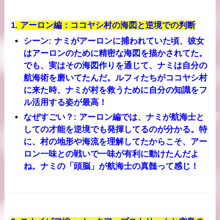
1
.
アーロン編：ココヤシ村の海図と逆境での判断
シーン
: ナミがアーロンに捕われていた頃、彼女
はアーロンのために精密な海図を描かされてた。
でも、実はその海図作りを通じて、ナミは自分の
航海術を磨いてたんだ。ルフィたちがココヤシ村
に来た時、ナミが村を救うために自分の知識をフ
ル活用する姿が最高！
なぜすごい？
: アーロン編では、ナミが航海士と
しての才能を逆境でも発揮してるのが分かる。特
に、村の地形や海流を理解してたからこそ、アー
ロン一味との戦いで一味が有利に動けたんだよ
ね。ナミの「頭脳」が航海士の真髄って感じ！