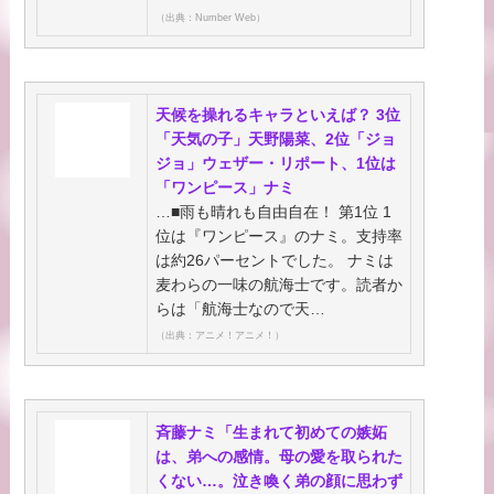
（出典：Number Web）
天候を操れるキャラといえば？ 3位
「天気の子」天野陽菜、2位「ジョ
ジョ」ウェザー・リポート、1位は
「ワンピース」ナミ
…■雨も晴れも自由自在！ 第1位 1
位は『ワンピース』のナミ。支持率
は約26パーセントでした。 ナミは
麦わらの一味の航海士です。読者か
らは「航海士なので天…
（出典：アニメ！アニメ！）
斉藤ナミ「生まれて初めての嫉妬
は、弟への感情。母の愛を取られた
くない…。泣き喚く弟の顔に思わず