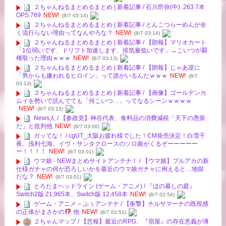
２ちゃんねるまとめるまとめ | 新着記事 / 石川昂弥(中) .263 7本
OPS.769
NEW!
(8/7 03:14)
２ちゃんねるまとめるまとめ | 新着記事 / とんこつらーめんが全
く流行らない理由ってなんやろな？
NEW!
(8/7 03:14)
２ちゃんねるまとめるまとめ | 新着記事 / 【朗報】マリオカート
「1位弱いです、ドリフト加速します、排気量低いです」←こいつが覇
権取った理由ｗｗｗ
NEW!
(8/7 03:13)
２ちゃんねるまとめるまとめ | 新着記事 / 【朗報】じゃあ逆に
「男からも嫌われるヒロイン」って誰がいるんだｗｗｗ
NEW!
(8/7
03:13)
２ちゃんねるまとめるまとめ | 新着記事 / 【画像】ゴールデンカ
ムイを勢いで読んでても「何こいつ…」ってなるシーンｗｗｗｗ
NEW!
(8/7 03:13)
News人 / 【参政党】神谷代表、食料品の消費減税「天下の愚策
だ」と批判他
NEW!
(8/7 03:06)
ガッてな！ / cgUT_大阪お疲れ様でした！CM発売決定！白雪千
夜、浅利七海、イヴ・サンタクロースのソロ曲がくるぞーーーーー
ー！！！！
NEW!
(8/7 03:01)
ウマ娘 - NEWまとめサイトアンテナ！ / 【ウマ娘】ブルアカの新
仕様ガチャの何が恐ろしいかを最近のウマ娘ガチャに例えると…地獄
だな？
NEW!
(8/7 03:01)
とろたまヘッドライン (ゲーム・アニメ) / 『ほの暮しの庭』
Switch2版 21,965本、Switch版 12,458本
NEW!
(8/7 02:54)
ゲーム・アニメ – ぷぅアンテナ / 【衝撃】チルサマーナの既視感
の正体がまさかの
他
NEW!
(8/7 02:51)
２ちゃんマップ / 【悲報】最近のRPG、『宿屋』の存在意義が薄