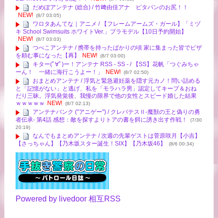
だめぽアンテナ (総合) / 竹﨑由佳アナ ピタパンのお尻！！
NEW!
(8/7 03:05)
ワロタあんてな｜アニメ / 【フレームアームズ・ガール】「ミヅ
キ School Swimsuits ホワイトVer.」プラモデル【10日予約開始】
NEW!
(8/7 03:03)
つべこアンテナ / 携帯を持ったばかりの頃 家に集まった皆でピザ
を頼む事になった【再】
NEW!
(8/7 03:00)
キター(ﾟ∀ﾟ)ー！アンテナ RSS - SS - / 【SS】花帆「つぐみちゃ
ーん！ 一緒に海行こうよー！」
NEW!
(8/7 02:50)
おまとめアンテナ / 浮気と緊急避妊薬を隠す元カノ！問い詰める
と「記憶がない」と逃げ、私を「モラハラ男」認定してキープ＆おね
だり三昧。浮気発覚後、我慢の限界で他の女性とスピード婚した結果
ｗｗｗｗｗ
NEW!
(8/7 02:13)
アンテナバンク ("アニゲー") / クレバテスⅡ-魔獣の王と偽りの勇
者伝承- 第4話 感想：敵を探すよりトアの書を餌に誘き出す作戦！
(7/30
20:19)
なんでもまとめアンテナ / 次週の先輩ゲストは菅原咲月【小吉】
【さっちゃん】【乃木坂スター誕生！SIX】【乃木坂46】
(8/6 00:34)
Powered by livedoor 相互RSS