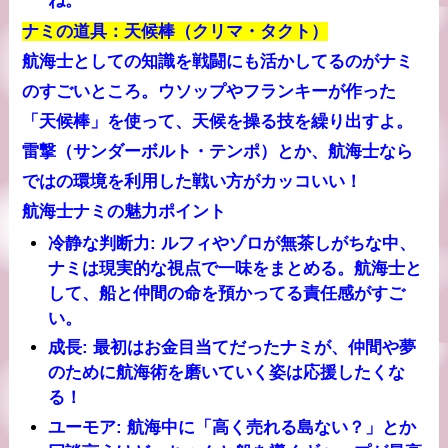
ね。
ナミの道具：天候棒（クリマ・タクト）
航海士としての知識を戦闘にも活かしてるのがナミ
のすごいところ。ウソップやフランキーが作った
「天候棒」を使って、天候を操る技を繰り出すよ。
雷撃（サンダーボルト・テンポ）とか、航海士なら
ではの環境を利用した戦い方がカッコいい！
航海士ナミの魅力ポイント
冷静な判断力
: ルフィやゾロが無茶しがちな中、
ナミは現実的な視点で一味をまとめる。航海士と
して、船と仲間の命を預かってる責任感がすご
い。
成長
: 最初はお金目当てだったナミが、仲間や夢
のために航海術を磨いていく姿は応援したくな
る！
ユーモア
: 航海中に「高く売れる島ない？」とか