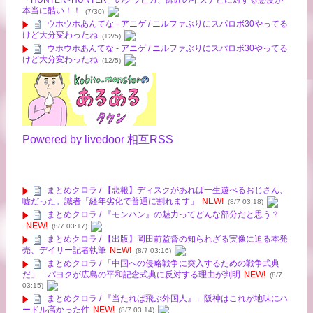
「HUNTER×HUNTER」のクラピカ、師匠のイズナビに対する態度が
本当に酷い！！
(7/30)
ウホウホあんてな - アニゲ / ニルファぶりにスパロボ30やってる
けど大分変わったね
(12/5)
ウホウホあんてな - アニゲ / ニルファぶりにスパロボ30やってる
けど大分変わったね
(12/5)
Powered by livedoor 相互RSS
まとめクロラ / 【悲報】ディスクがあれば一生遊べるおじさん、
嘘だった。識者「経年劣化で普通に割れます」
NEW!
(8/7 03:18)
まとめクロラ / 『モンハン』の魅力ってどんな部分だと思う？
NEW!
(8/7 03:17)
まとめクロラ / 【出版】岡田前監督の知られざる実像に迫る本発
売、デイリー記者執筆
NEW!
(8/7 03:16)
まとめクロラ / 「中国への侵略戦争に突入するための戦争式典
だ」 パヨクが広島の平和記念式典に反対する理由が判明
NEW!
(8/7
03:15)
まとめクロラ / 『当たれば飛ぶ外国人』←阪神はこれが地味にハ
ードル高かった件
NEW!
(8/7 03:14)