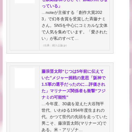
っている」
…noteが主催する「創作大賞202
3」で幻冬舎賞を受賞した斉藤ナミ
さん。SNSを中心にコミカルな文体
で人気を集めています。「愛された
い」が私のすべて…
（出典：婦人公論.jp）
藤浪晋太郎“じつは5年前に伝えて
いた”メジャー挑戦の意思「阪神で
1.5軍の選手だったのに…評価され
た」マリナーズ関係者も衝撃“フジ
ナミの可能性”
…今年度、30歳を迎えた大谷翔平
世代、いわゆる1994年度生まれの
代。かつて世代の先頭を走っていた
男こそ、藤浪晋太郎(マリナーズ)で
ある。米・アリゾナ…