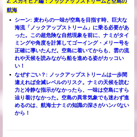
2.
スカイピア編：ノックアップストリームと空島の
航海
シーン
: 麦わらの一味が空島を目指す時、巨大な
海流「ノックアップストリーム」に乗る必要があ
った。この超危険な自然現象を前に、ナミがタイ
ミングや角度を計算してゴーイング・メリー号を
正確に導いたんだ。空島に着いてからも、雲の流
れや天候を読みながら船を進める姿がカッコい
い！
なぜすごい？
: ノックアップストリームは一歩間
違えれば全滅レベルのリスク。ナミの天候を読む
力と冷静な指示がなかったら、一味は空島にすら
辿り着けなかった。空島の異常気象でも迷わず進
めるのは、航海士ナミの知識の深さがハンパない
から！