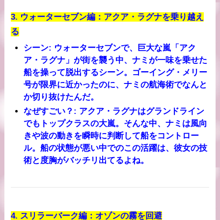
3.
ウォーターセブン編：アクア・ラグナを乗り越え
る
シーン
: ウォーターセブンで、巨大な嵐「アク
ア・ラグナ」が街を襲う中、ナミが一味を乗せた
船を操って脱出するシーン。ゴーイング・メリー
号が限界に近かったのに、ナミの航海術でなんと
か切り抜けたんだ。
なぜすごい？
: アクア・ラグナはグランドライン
でもトップクラスの大嵐。そんな中、ナミは風向
きや波の動きを瞬時に判断して船をコントロー
ル。船の状態が悪い中でのこの活躍は、彼女の技
術と度胸がバッチリ出てるよね。
4.
スリラーバーク編：オゾンの霧を回避