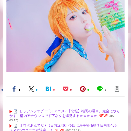
しぃアンテナ(*ﾟーﾟ) | アニメ / 【悲報】福岡の電車、完全にやら
かす。構内アナウンスでド下ネタを連発するｗｗｗｗｗ
NEW!
(8/7
03:15)
オワタあんてな / 【日向坂46】今回はお手頃価格？日向坂46と
BEAMSのコラボが決定！！
NEW!
(8/7 03:12)