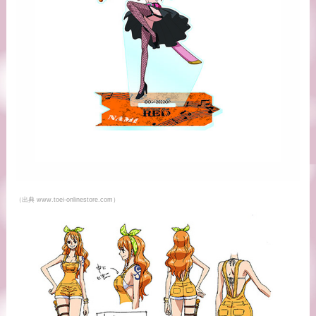
（出典 www.toei-onlinestore.com）