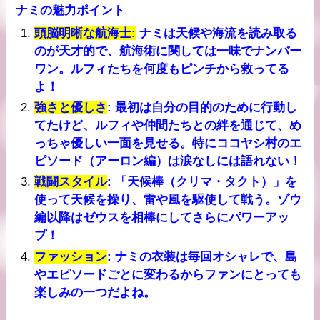
ナミの魅力ポイント
頭脳明晰な航海士
:
ナミは天候や海流を読み取る
のが天才的で、航海術に関しては一味でナンバー
ワン。ルフィたちを何度もピンチから救ってる
よ！
強さと優しさ
: 最初は自分の目的のために行動し
てたけど、ルフィや仲間たちとの絆を通じて、め
っちゃ優しい一面を見せる。特にココヤシ村のエ
ピソード（アーロン編）は涙なしには語れない！
戦闘スタイル
: 「天候棒（クリマ・タクト）」を
使って天候を操り、雷や風を駆使して戦う。ゾウ
編以降はゼウスを相棒にしてさらにパワーアッ
プ！
ファッション
: ナミの衣装は毎回オシャレで、島
やエピソードごとに変わるからファンにとっても
楽しみの一つだよね。