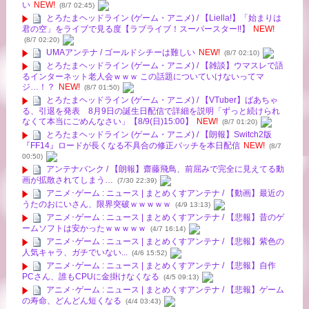
い
NEW!
(8/7 02:45)
とろたまヘッドライン (ゲーム・アニメ) / 【Liella!】「始まりは
君の空」をライブで見る度【ラブライブ！スーパースター!!】
NEW!
(8/7 02:20)
UMAアンテナ / ゴールドシチーは難しい
NEW!
(8/7 02:10)
とろたまヘッドライン (ゲーム・アニメ) / 【雑談】ウマスレで語
るインターネット老人会ｗｗｗ この話題についていけないってマ
ジ…！？
NEW!
(8/7 01:50)
とろたまヘッドライン (ゲーム・アニメ) / 【VTuber】ばあちゃ
る、引退を発表 8月9日の誕生日配信で詳細を説明「ずっと続けられ
なくて本当にごめんなさい」【8/9(日)15:00】
NEW!
(8/7 01:20)
とろたまヘッドライン (ゲーム・アニメ) / 【朗報】Switch2版
『FF14』ロードが長くなる不具合の修正パッチを本日配信
NEW!
(8/7
00:50)
アンテナバンク / 【朗報】齋藤飛鳥、前屈みで完全に見えてる動
画が拡散されてしまう…
(7/30 22:39)
アニメ･ゲーム : ニュース | まとめくすアンテナ / 【動画】最近の
うたのおにいさん、限界突破ｗｗｗｗｗ
(4/9 13:13)
アニメ･ゲーム : ニュース | まとめくすアンテナ / 【悲報】昔のゲ
ームソフトは安かったｗｗｗｗｗ
(4/7 16:14)
アニメ･ゲーム : ニュース | まとめくすアンテナ / 【悲報】紫色の
人気キャラ、ガチでいない...
(4/6 15:52)
アニメ･ゲーム : ニュース | まとめくすアンテナ / 【悲報】自作
PCさん、誰もCPUに金掛けなくなる
(4/5 09:13)
アニメ･ゲーム : ニュース | まとめくすアンテナ / 【悲報】ゲーム
の寿命、どんどん短くなる
(4/4 03:43)