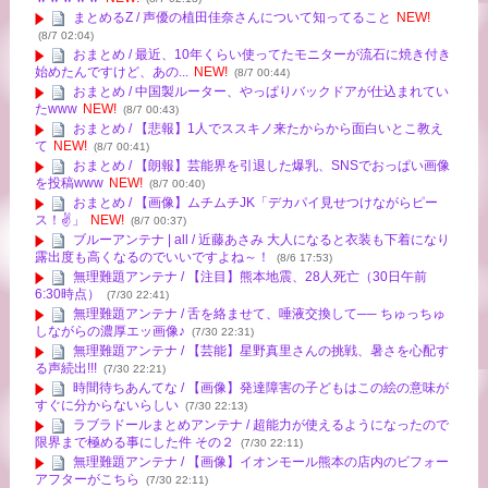
まとめるZ / 声優の植田佳奈さんについて知ってること
NEW!
(8/7 02:04)
おまとめ / 最近、10年くらい使ってたモニターが流石に焼き付き
始めたんですけど、あの...
NEW!
(8/7 00:44)
おまとめ / 中国製ルーター、やっぱりバックドアが仕込まれてい
たwww
NEW!
(8/7 00:43)
おまとめ / 【悲報】1人でススキノ来たからから面白いとこ教え
て
NEW!
(8/7 00:41)
おまとめ / 【朗報】芸能界を引退した爆乳、SNSでおっぱい画像
を投稿www
NEW!
(8/7 00:40)
おまとめ / 【画像】ムチムチJK「デカパイ見せつけながらピー
ス！✌」
NEW!
(8/7 00:37)
ブルーアンテナ | all / 近藤あさみ 大人になると衣装も下着になり
露出度も高くなるのでいいですよね～！
(8/6 17:53)
無理難題アンテナ / 【注目】熊本地震、28人死亡（30日午前
6:30時点）
(7/30 22:41)
無理難題アンテナ / 舌を絡ませて、唾液交換して── ちゅっちゅ
しながらの濃厚エッ画像♪
(7/30 22:31)
無理難題アンテナ / 【芸能】星野真里さんの挑戦、暑さを心配す
る声続出!!!
(7/30 22:21)
時間待ちあんてな / 【画像】発達障害の子どもはこの絵の意味が
すぐに分からないらしい
(7/30 22:13)
ラブラドールまとめアンテナ / 超能力が使えるようになったので
限界まで極める事にした件 その２
(7/30 22:11)
無理難題アンテナ / 【画像】イオンモール熊本の店内のビフォー
アフターがこちら
(7/30 22:11)