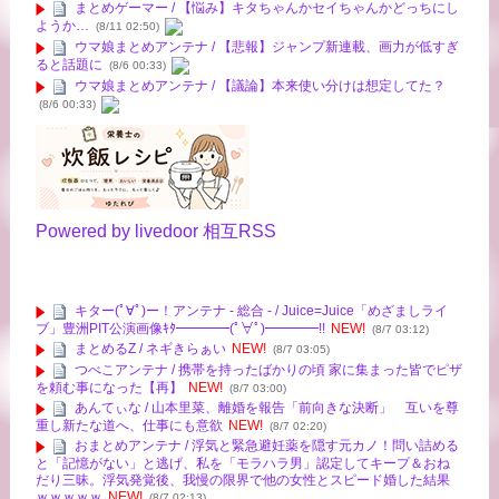
まとめゲーマー / 【悩み】キタちゃんかセイちゃんかどっちにし
ようか…
(8/11 02:50)
ウマ娘まとめアンテナ / 【悲報】ジャンプ新連載、画力が低すぎ
ると話題に
(8/6 00:33)
ウマ娘まとめアンテナ / 【議論】本来使い分けは想定してた？
(8/6 00:33)
Powered by livedoor 相互RSS
キター(ﾟ∀ﾟ)ー！アンテナ - 総合 - / Juice=Juice「めざましライ
ブ」豊洲PIT公演画像ｷﾀ━━━━(ﾟ∀ﾟ)━━━━!!
NEW!
(8/7 03:12)
まとめるZ / ネギきらぁい
NEW!
(8/7 03:05)
つべこアンテナ / 携帯を持ったばかりの頃 家に集まった皆でピザ
を頼む事になった【再】
NEW!
(8/7 03:00)
あんてぃな / 山本里菜、離婚を報告「前向きな決断」 互いを尊
重し新たな道へ、仕事にも意欲
NEW!
(8/7 02:20)
おまとめアンテナ / 浮気と緊急避妊薬を隠す元カノ！問い詰める
と「記憶がない」と逃げ、私を「モラハラ男」認定してキープ＆おね
だり三昧。浮気発覚後、我慢の限界で他の女性とスピード婚した結果
ｗｗｗｗｗ
NEW!
(8/7 02:13)