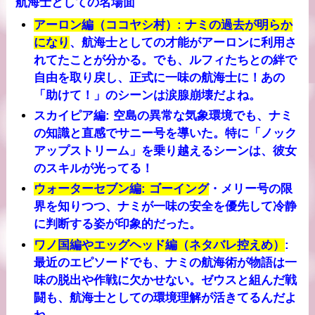
航海士としての名場面
アーロン編（ココヤシ村）
: ナミの過去が明らか
になり
、航海士としての才能がアーロンに利用さ
れてたことが分かる。でも、ルフィたちとの絆で
自由を取り戻し、正式に一味の航海士に！あの
「助けて！」のシーンは涙腺崩壊だよね。
スカイピア編
: 空島の異常な気象環境でも、ナミ
の知識と直感でサニー号を導いた。特に「ノック
アップストリーム」を乗り越えるシーンは、彼女
のスキルが光ってる！
ウォーターセブン編
: ゴーイング
・メリー号の限
界を知りつつ、ナミが一味の安全を優先して冷静
に判断する姿が印象的だった。
ワノ国編やエッグヘッド編（ネタバレ控えめ）
:
最近のエピソードでも、ナミの航海術が物語は一
味の脱出や作戦に欠かせない。ゼウスと組んだ戦
闘も、航海士としての環境理解が活きてるんだよ