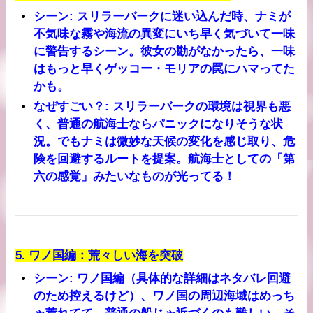
シーン
: スリラーバークに迷い込んだ時、ナミが
不気味な霧や海流の異変にいち早く気づいて一味
に警告するシーン。彼女の勘がなかったら、一味
はもっと早くゲッコー・モリアの罠にハマってた
かも。
なぜすごい？
: スリラーバークの環境は視界も悪
く、普通の航海士ならパニックになりそうな状
況。でもナミは微妙な天候の変化を感じ取り、危
険を回避するルートを提案。航海士としての「第
六の感覚」みたいなものが光ってる！
5.
ワノ国編：荒々しい海を突破
シーン
: ワノ国編（具体的な詳細はネタバレ回避
のため控えるけど）、ワノ国の周辺海域はめっち