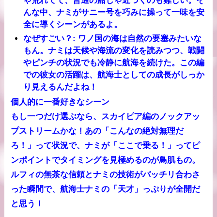
ゃ荒れてて、普通の船じゃ近づくのも難しい。そ
んな中、ナミがサニー号を巧みに操って一味を安
全に導くシーンがあるよ。
なぜすごい？
: ワノ国の海は自然の要塞みたいな
もん。ナミは天候や海流の変化を読みつつ、戦闘
やピンチの状況でも冷静に航海を続けた。この編
での彼女の活躍は、航海士としての成長がしっか
り見えるんだよね！
個人的に一番好きなシーン
もし一つだけ選ぶなら、
スカイピア編のノックアッ
プストリーム
かな！あの「こんなの絶対無理だ
ろ！」って状況で、ナミが「ここで乗る！」ってピ
ンポイントでタイミングを見極めるのが鳥肌もの。
ルフィの無茶な信頼とナミの技術がバッチリ合わさ
った瞬間で、航海士ナミの「天才」っぷりが全開だ
と思う！