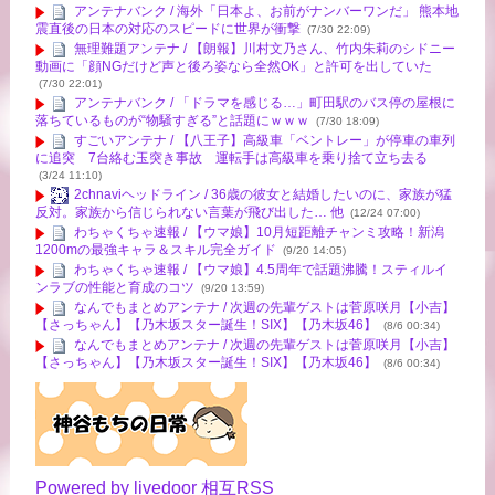
アンテナバンク / 海外「日本よ、お前がナンバーワンだ」 熊本地
震直後の日本の対応のスピードに世界が衝撃
(7/30 22:09)
無理難題アンテナ / 【朗報】川村文乃さん、竹内朱莉のシドニー
動画に「顔NGだけど声と後ろ姿なら全然OK」と許可を出していた
(7/30 22:01)
アンテナバンク / 「ドラマを感じる…」町田駅のバス停の屋根に
落ちているものが“物騒すぎる”と話題にｗｗｗ
(7/30 18:09)
すごいアンテナ / 【八王子】高級車「ベントレー」が停車の車列
に追突 7台絡む玉突き事故 運転手は高級車を乗り捨て立ち去る
(3/24 11:10)
2chnaviヘッドライン / 36歳の彼女と結婚したいのに、家族が猛
反対。家族から信じられない言葉が飛び出した… 他
(12/24 07:00)
わちゃくちゃ速報 / 【ウマ娘】10月短距離チャンミ攻略！新潟
1200mの最強キャラ＆スキル完全ガイド
(9/20 14:05)
わちゃくちゃ速報 / 【ウマ娘】4.5周年で話題沸騰！スティルイ
ンラブの性能と育成のコツ
(9/20 13:59)
なんでもまとめアンテナ / 次週の先輩ゲストは菅原咲月【小吉】
【さっちゃん】【乃木坂スター誕生！SIX】【乃木坂46】
(8/6 00:34)
なんでもまとめアンテナ / 次週の先輩ゲストは菅原咲月【小吉】
【さっちゃん】【乃木坂スター誕生！SIX】【乃木坂46】
(8/6 00:34)
Powered by livedoor 相互RSS