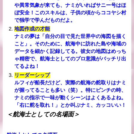
や異常気象が来ても、ナミがいればサニー号はほ
ぼ安全！このスキルは、子供の頃からココヤシ村
で独学で学んだものだよ。
地図作成の才能
ナミの夢は「自分の目で見た世界中の海図を描く
こと」。そのために、航海中に訪れた島や海域の
データを細かく記録してる。彼女の地図はめっち
ゃ精密で、航海士としてのプロ意識がバッチリ出
てるよね！
リーダーシップ
ルフィが船長だけど、実際の航海の舵取りはナミ
が握ってることも多い（笑）。特にピンチの時、
ナミの指示で一味が動くシーンはよくあるよね。
「右に舵を取れ！」とか叫ぶナミ、カッコいい！
＜航海士としての名場面＞