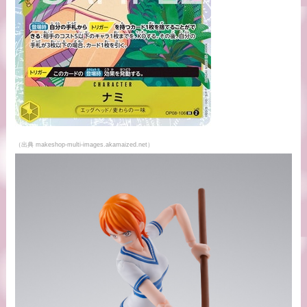
（出典 makeshop-multi-images.akamaized.net）