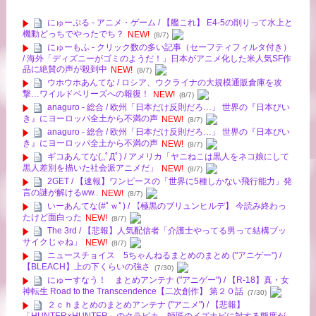
にゅーぷる - アニメ・ゲーム / 【艦これ】 E4-5の削りって水上と
機動どっちでやったでち？
NEW!
(8/7)
にゅーもふ - クリック数の多い記事（セーフティフィルタ付き）
/ 海外「ディズニーがゴミのようだ！」日本がアニメ化した米人気SF作
品に絶賛の声が殺到中
NEW!
(8/7)
ウホウホあんてな / ロシア、ウクライナの大規模通販倉庫を攻
撃…ワイルドベリーズへの報復！
NEW!
(8/7)
anaguro - 総合 / 欧州「日本だけ反則だろ…」 世界の『日本びい
き』にヨーロッパ全土から不満の声
NEW!
(8/7)
anaguro - 総合 / 欧州「日本だけ反則だろ…」 世界の『日本びい
き』にヨーロッパ全土から不満の声
NEW!
(8/7)
ギコあんてな(,,ﾟДﾟ) / アメリカ「ヤニねこは黒人をネコ娘にして
黒人差別を描いた社会派アニメだ」
NEW!
(8/7)
2GET / 【速報】ワンピースの「世界に5種しかない飛行能力」発
言の謎が解けるww..
NEW!
(8/7)
いーあんてな(#ﾟｗﾟ) / 【極黒のブリュンヒルデ】 今読み終わっ
たけど面白った
NEW!
(8/7)
The 3rd / 【悲報】人気配信者「介護士やってる男って結構ブッ
サイクじゃね」
NEW!
(8/7)
ニュースチョイス 5ちゃんねるまとめのまとめ ("アニゲー") /
【BLEACH】上の下くらいの強さ
(7/30)
にゅーすなう！ まとめアンテナ ("アニゲー") / 【R-18】真・女
神転生 Road to the Transcendence【二次創作】 第２０話
(7/30)
２ｃｈまとめのまとめアンテナ ("アニメ") / 【悲報】