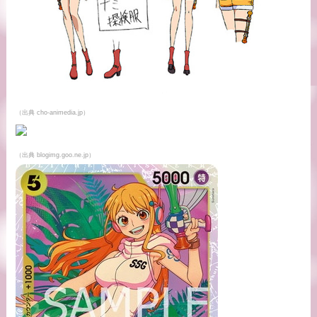
（出典 cho-animedia.jp）
（出典 blogimg.goo.ne.jp）