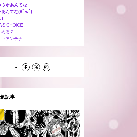
ホウホあんてな
あんてな(#ﾟｗﾟ)
ET
WS CHOICE
とめるＺ
ごいアンテナ
気記事