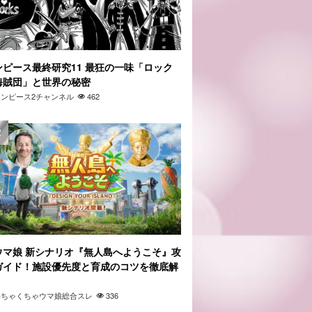
ンピース最終研究11 最狂の一味「ロック
海賊団」と世界の秘密
ワンピース2チャンネル
462
ウマ娘 新シナリオ『無人島へようこそ』攻
ガイド！施設優先度と育成のコツを徹底解
」
わちゃくちゃウマ娘総合スレ
336