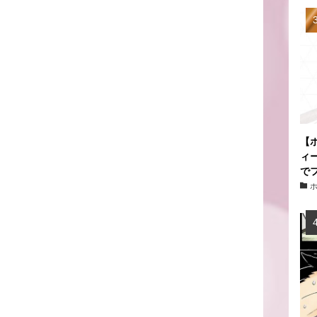
【
ィ
で