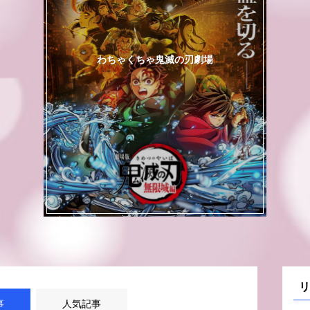
わちゃくちゃ鬼滅の刃劇場
リ
事
人気記事