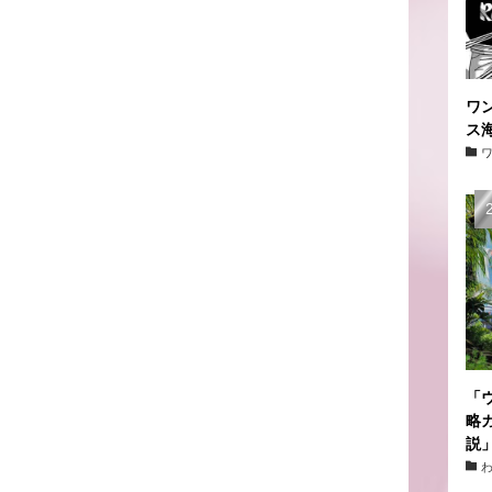
ワ
ス
「
略
説