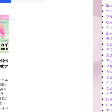
2ch
つ
ブ
ト情報
な
キ
あ
無
ま
ラ
お
列伝
ア
２
式ア
ガ
ま
ゴンクエ
ぷ
創造』
ま
 5.
と
5月、
注目さ
に
ロト
に
トイベ
ア