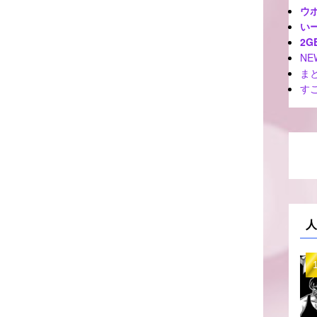
ウ
いー
2G
NE
ま
す
人