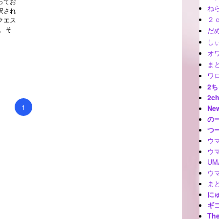
ってお
ね
釈され
クエス
２
、そ
だ
しぃ
オ
ま
ワ
2
2c
1
Ne
の
つ
ウ
ウ
U
ウ
ま
に
ギ
The