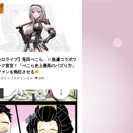
ホロライブ】兎田ぺこら、
急遽コラボウ
ーク宣言！「ぺこら史上最高のバズり方」
ファンを熱狂させる
ホロライブ２チャンネル
244