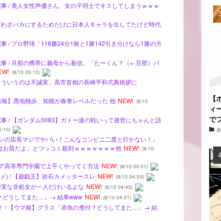
記事 / 美人女性声優さん、女の子同士でキスしてしまうｗｗｗ
わざわざバカにするためだけに日本人キャラを出してたけど時代
 / プロ野球「118勝24分1敗と1勝142引き分けなら1勝の方
記事 / 旦那の携帯に義母から着信。「たーくん？（←旦那）パ
EW!
(8/10 05:13)
「こういうのは不誠実」高市首相の長崎平和式典挨拶に
【
 【悲報】愚地独歩、知能が春巻レベルだった 他
NEW!
(8/10
ィ
で
記事 / 【ガンダム0083】ガトー達の戦いって後世にちゃんと語
5:10)
ローソンの店長マジでヤバい！こんなコンビニ二度と行かない！」
はお前だよ」とツッコミ殺到ｗｗｗｗｗｗｗ他
NEW!
(8/10
カシア高等専門学園で上手くやってく方法
NEW!
(8/10 05:01)
メ) / 【遊戯王】岩石カメッタースレ
NEW!
(8/10 04:53)
に確実な非処女が一人だけいるよな
NEW!
(8/10 04:45)
？どうしてまた…」→ 結果www
NEW!
(8/10 04:31)
ナ！ / 【ウマ娘】グラス「赤魚の煮付？どうしてまた…」→ 結