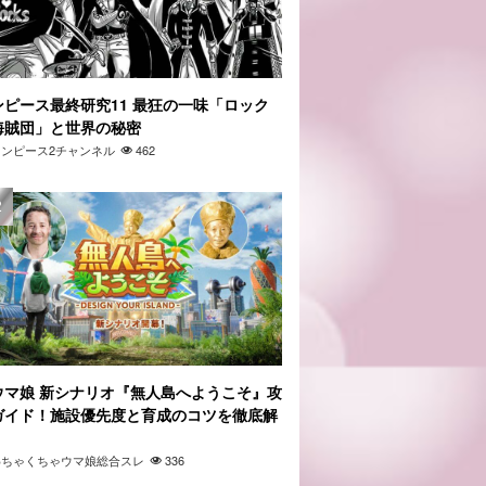
ンピース最終研究11 最狂の一味「ロック
海賊団」と世界の秘密
ワンピース2チャンネル
462
ウマ娘 新シナリオ『無人島へようこそ』攻
ガイド！施設優先度と育成のコツを徹底解
」
わちゃくちゃウマ娘総合スレ
336