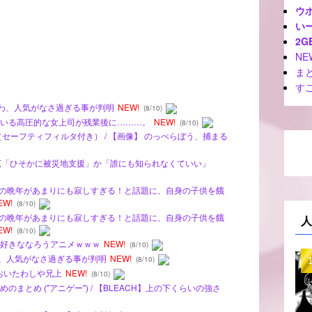
ウ
いー
2G
NE
ま
す
ちいかわ、人気がなさ過ぎる事が判明
NEW!
(8/10)
職場にいる高圧的な女上司が残業後に………。
NEW!
(8/10)
（セーフティフィルタ付き） / 【画像】 のっぺらぼう、捕まる
正広「ひそかに被災地支援」か「誰にも知られなくていい」
表する女優の晩年があまりにも寂しすぎる！と話題に、自身の子供を餓
EW!
(8/10)
表する女優の晩年があまりにも寂しすぎる！と話題に、自身の子供を餓
人
EW!
(8/10)
いけど好きななろうアニメｗｗｗ
NEW!
(8/10)
かわ、人気がなさ過ぎる事が判明
NEW!
(8/10)
】おいたわしや兄上
NEW!
(8/10)
まとめ ("アニゲー") / 【BLEACH】上の下くらいの強さ