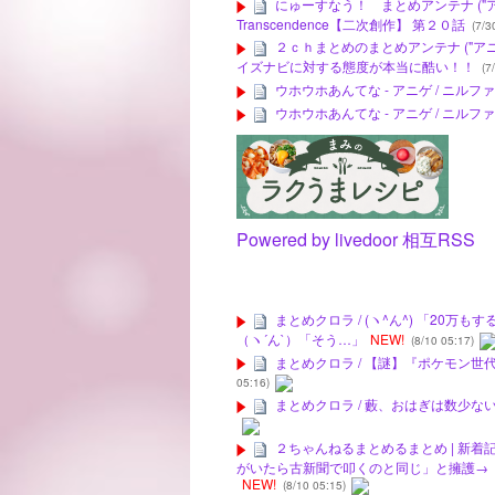
にゅーすなう！ まとめアンテナ ("アニゲー
Transcendence【二次創作】 第２０話
(7/3
２ｃｈまとめのまとめアンテナ ("アニメ
イズナビに対する態度が本当に酷い！！
(7/
ウホウホあんてな - アニゲ / ニ
ウホウホあんてな - アニゲ / ニ
Powered by livedoor 相互RSS
まとめクロラ / (ヽ^ん^) 「20
（ヽ´ん`）「そう…」
NEW!
(8/10 05:17)
まとめクロラ / 【謎】『ポケモン
05:16)
まとめクロラ / 藪、おはぎは数少
２ちゃんねるまとめるまとめ | 新着
がいたら古新聞で叩くのと同じ」と擁護→
NEW!
(8/10 05:15)