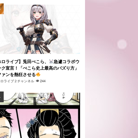
ホロライブ】兎田ぺこら、
急遽コラボウ
ーク宣言！「ぺこら史上最高のバズり方」
ファンを熱狂させる
ホロライブ２チャンネル
244