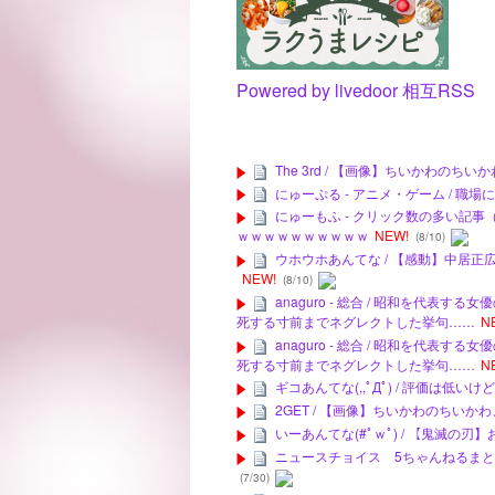
Powered by livedoor 相互RSS
The 3rd / 【画像】ちいかわの
にゅーぷる - アニメ・ゲーム / 
にゅーもふ - クリック数の多い記事
ｗｗｗｗｗｗｗｗｗｗ
NEW!
(8/10)
ウホウホあんてな / 【感動】中居
NEW!
(8/10)
anaguro - 総合 / 昭和を代
死する寸前までネグレクトした挙句……
N
anaguro - 総合 / 昭和を代
死する寸前までネグレクトした挙句……
N
ギコあんてな(,,ﾟДﾟ) / 評価は低
2GET / 【画像】ちいかわのちい
いーあんてな(#ﾟｗﾟ) / 【鬼滅の刃
ニュースチョイス 5ちゃんねるまとめの
(7/30)