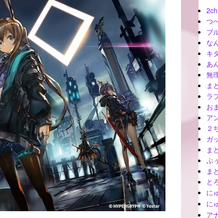
2ch
つ
ブ
な
キ
あ
無
ま
ラ
お
ア
２
ガ
ま
ぷ
ま
と
に
に
ア