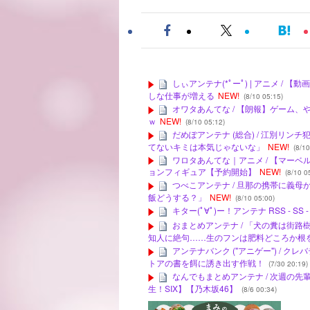
しぃアンテナ(*ﾟーﾟ) | アニメ 
しな仕事が増える
NEW!
(8/10 05:15)
オワタあんてな / 【朗報】ゲーム
ｗ
NEW!
(8/10 05:12)
だめぽアンテナ (総合) / 江別リ
てないキミは本気じゃないな」
NEW!
(8/10
ワロタあんてな｜アニメ / 【マー
ョンフィギュア【予約開始】
NEW!
(8/10 0
つべこアンテナ / 旦那の携帯に義
飯どうする？」
NEW!
(8/10 05:00)
キター(ﾟ∀ﾟ)ー！アンテナ RSS - SS
おまとめアンテナ / 「犬の糞は街
知人に絶句……生のフンは肥料どころか根
アンテナバンク ("アニゲー") / 
トアの書を餌に誘き出す作戦！
(7/30 20:19)
なんでもまとめアンテナ / 次週の
生！SIX】【乃木坂46】
(8/6 00:34)