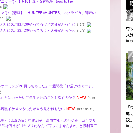
") / 【R-18】真・女神転生 Road to the
0)
") / 【悲報】「HUNTER×HUNTER」のクラピカ、師匠の
30)
ルファぶりにスパロボ30やってるけど大分変わったね
(12/5)
ワ
ルファぶりにスパロボ30やってるけど大分変わったね
(12/5)
ス
万もするゲーミングPC買っちゃった」一週間後「お届け物でーす」
世代』とはいったい何年生まれのことを指すのか？
NEW!
(8/10
「
ない暗黒イケメンやったが今や見る影もない
NEW!
(8/10 05:15)
略
説
記事 / 【原爆の日】中野彰子、高市首相へのヤジを「ゴキブリ
「私は高市がゴキブリだなんて言ってませんよw」と勝利宣言