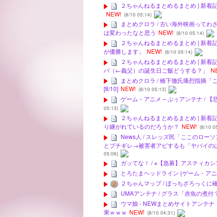
２ちゃんねるまとめるまとめ | 新着
NEW!
(8/10 05:14)
まとめクロラ / 古い海外映画って
は変わったなと思う
NEW!
(8/10 05:14)
２ちゃんねるまとめるまとめ | 新着記事
が優勝します」
NEW!
(8/10 05:14)
２ちゃんねるまとめるまとめ | 新着
パ（←義父）の誕生日ご飯どうする？」
N
まとめクロラ / 橋下徹氏痛烈指摘
[8/10]
NEW!
(8/10 05:13)
ゲーム・アニメ – ぷぅアンテナ /
05:13)
２ちゃんねるまとめるまとめ | 新着
り継がれているのだろうか？
NEW!
(8/10 0
News人 / スレッズ民「ここの
とブチギレ→被害者アピするも「ヤバイの
05:06)
ガッてな！ / ※【急募】アスティ
とろたまヘッドライン (ゲーム・アニ
２ちゃんマップ / ぼっちざろっく
UMAアンテナ / グラス「赤魚の煮付
ウマ娘 - NEWまとめサイトアンテ
果ｗｗｗ
NEW!
(8/10 04:31)