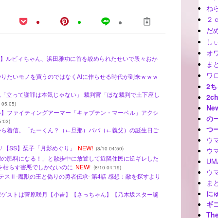
ね
２
だ
しぃ
オ
/ 【動画】ルビィちゃん、浜田雅功に首を絞められたせいで段々おか
ま
ワ
、やりたいモノを買うのではなくAIに作らせる時代が到来ｗｗｗ
2
ンチ犯「立って謝罪は本気じゃない」 裁判官「ほな裁判で土下座し
2c
 05:05)
Ne
ベル】ファイティングアーマー「キャプテン・マーベル」アクシ
の
5:03)
つ
母から着信。「たーくん？（←旦那）パパ（←義父）の誕生日ご
ウ
 - / 【SS】栞子「月影めぐり」
NEW!
(8/10 04:50)
ウ
路樹の肥料になる！」と散歩中に放置して近隣住民に逆ギレした
U
を枯らす害悪でしかないのに
NEW!
(8/10 04:19)
ウ
クレバテスⅡ-魔獣の王と偽りの勇者伝承- 第4話 感想：敵を探すより
ま
に
先輩ゲストは菅原咲月【小吉】【さっちゃん】【乃木坂スター誕
ギ
The