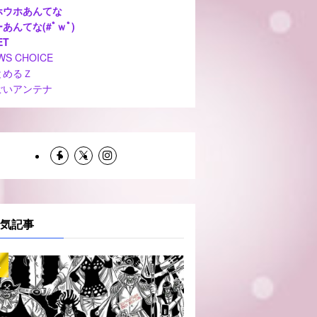
ホウホあんてな
あんてな(#ﾟｗﾟ)
ET
WS CHOICE
とめるＺ
ごいアンテナ
気記事