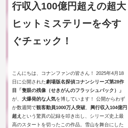
行収入100億円超えの超大
ヒットミステリーを今す
ぐチェック！
こんにちは、コナンファンの皆さん！ 2025年4月18
日に公開された
劇場版名探偵コナンシリーズ第28作
目「隻眼の残像（せきがんのフラッシュバック）」
が、
大爆発的な人気
を博しています！ 公開からわず
か数週間で
観客動員1000万人突破
、
興行収入104億円
超え
という驚異の記録を叩き出し、シリーズ史上最
高のスタートを切ったこの作品。雪山を舞台にした