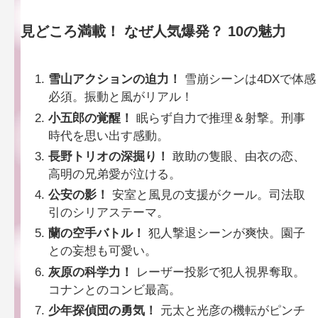
見どころ満載！
なぜ人気爆発？ 10の魅力
雪山アクションの迫力！
雪崩シーンは4DXで体感
必須。振動と風がリアル！
小五郎の覚醒！
眠らず自力で推理＆射撃。刑事
時代を思い出す感動。
長野トリオの深掘り！
敢助の隻眼、由衣の恋、
高明の兄弟愛が泣ける。
公安の影！
安室と風見の支援がクール。司法取
引のシリアステーマ。
蘭の空手バトル！
犯人撃退シーンが爽快。園子
との妄想も可愛い。
灰原の科学力！
レーザー投影で犯人視界奪取。
コナンとのコンビ最高。
少年探偵団の勇気！
元太と光彦の機転がピンチ