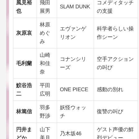
風見裕
飛田
コメディタッチ
SLAM DUNK
也
展男
の支援
林原
エヴァンゲ
科学者らしい操
灰原哀
めぐ
リオン
作シーン
み
山崎
コナンシリ
空手アクション
毛利蘭
和佳
ーズ
の叫び
奈
鮫谷浩
平田
ONE PIECE
感動の別れ
二
広明
羽多
妖怪ウォッ
林篤信
復讐の叫び
野渉
チ
円井ま
山下
ゲスト声優の鮮
乃木坂46
どか
美月
烈デビュー