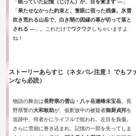
「
眠っていた記憶（じけん）が、目を覚ます ―
」
「
果たせなかった約束と、隻眼に宿った残像。氷雪
吹き荒れる山岳で、白き闇の因縁の幕が切って落と
される ―
」。これだけで
ワクワク
しちゃいますよ
ね！
ストーリーあらすじ（
ネタバレ注意！
でもフ
ンなら必読）
物語の舞台は
長野県の雪山・八ヶ岳連峰未宝岳
。長
野県警の
大和敢助
が、仮釈放中の被疑者
御厨貞邦
を
追跡中、何者かにライフルで狙われ、左目を負傷。
さらに雪崩に巻き込まれ、記憶の一部を失ってしま