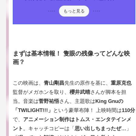
もっと見る
まずは基本情報！
隻眼の残像
ってどんな映
画？
この映画は、
青山剛昌
先生の原作を基に、
重原克也
監督がメガホンを取り、
櫻井武晴
さんが脚本を担
当。音楽は
菅野祐悟
さん、主題歌は
King Gnuの
「TWILIGHT!!!」
という豪華布陣！ 上映時間は
110分
で、
アニメーション制作はトムス・エンタテインメ
ント
。キャッチコピーは「
思い出しちまったぜ…
」