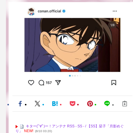
キター(ﾟ∀ﾟ)ー！アンテナ RSS - SS - / 【SS】栞子「月影めぐ
り」
NEW!
(8/10 03:20)