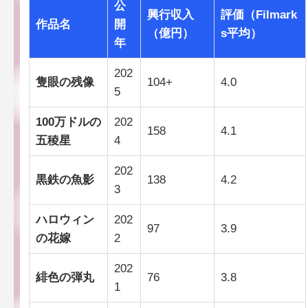
公
興行収入
評価（Filmark
作品名
開
（億円）
s平均）
年
202
隻眼の残像
104+
4.0
5
100万ドルの
202
158
4.1
五稜星
4
202
黒鉄の魚影
138
4.2
3
ハロウィン
202
97
3.9
の花嫁
2
202
緋色の弾丸
76
3.8
1