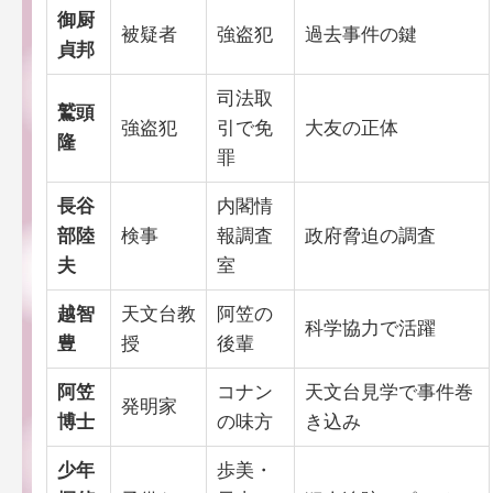
御厨
被疑者
強盗犯
過去事件の鍵
貞邦
司法取
鷲頭
強盗犯
引で免
大友の正体
隆
罪
長谷
内閣情
部陸
検事
報調査
政府脅迫の調査
夫
室
越智
天文台教
阿笠の
科学協力で活躍
豊
授
後輩
阿笠
コナン
天文台見学で事件巻
発明家
博士
の味方
き込み
少年
歩美・