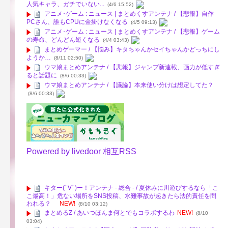
人気キャラ、ガチでいない...
(4/6 15:52)
アニメ･ゲーム : ニュース | まとめくすアンテナ / 【悲報】自作
PCさん、誰もCPUに金掛けなくなる
(4/5 09:13)
アニメ･ゲーム : ニュース | まとめくすアンテナ / 【悲報】ゲーム
の寿命、どんどん短くなる
(4/4 03:43)
まとめゲーマー / 【悩み】キタちゃんかセイちゃんかどっちにし
ようか…
(8/11 02:50)
ウマ娘まとめアンテナ / 【悲報】ジャンプ新連載、画力が低すぎ
ると話題に
(8/6 00:33)
ウマ娘まとめアンテナ / 【議論】本来使い分けは想定してた？
(8/6 00:33)
Powered by livedoor 相互RSS
キター(ﾟ∀ﾟ)ー！アンテナ - 総合 - / 夏休みに川遊びするなら「こ
こ最高！」危ない場所をSNS投稿、水難事故が起きたら法的責任を問
われる？
NEW!
(8/10 03:12)
まとめるZ / あいつほんま何とでもコラボするわ
NEW!
(8/10
03:04)