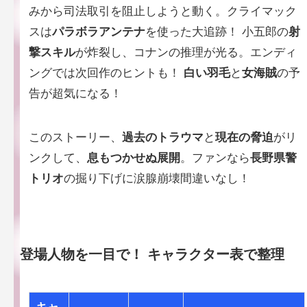
みから司法取引を阻止しようと動く。クライマック
スは
パラボラアンテナ
を使った大追跡！ 小五郎の
射
撃スキル
が炸裂し、コナンの推理が光る。エンディ
ングでは次回作のヒントも！
白い羽毛
と
女海賊
の予
告が超気になる！
このストーリー、
過去のトラウマ
と
現在の脅迫
がリ
ンクして、
息もつかせぬ展開
。ファンなら
長野県警
トリオ
の掘り下げに涙腺崩壊間違いなし！
登場人物を一目で！
キャラクター表
で整理