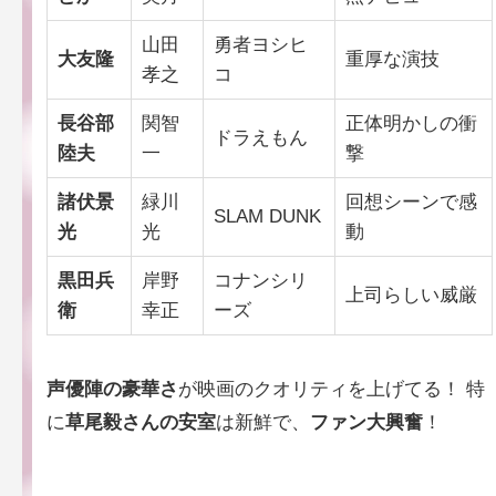
山田
勇者ヨシヒ
大友隆
重厚な演技
孝之
コ
長谷部
関智
正体明かしの衝
ドラえもん
陸夫
一
撃
諸伏景
緑川
回想シーンで感
SLAM DUNK
光
光
動
黒田兵
岸野
コナンシリ
上司らしい威厳
衛
幸正
ーズ
声優陣の豪華さ
が映画のクオリティを上げてる！ 特
に
草尾毅さんの安室
は新鮮で、
ファン大興奮
！