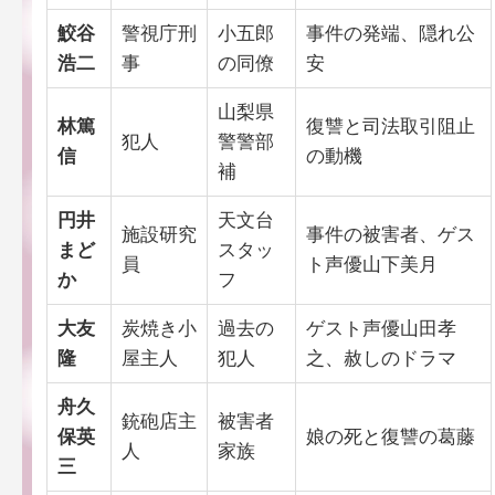
鮫谷
警視庁刑
小五郎
事件の発端、隠れ公
浩二
事
の同僚
安
山梨県
林篤
復讐と司法取引阻止
犯人
警警部
信
の動機
補
円井
天文台
施設研究
事件の被害者、ゲス
まど
スタッ
員
ト声優山下美月
か
フ
大友
炭焼き小
過去の
ゲスト声優山田孝
隆
屋主人
犯人
之、赦しのドラマ
舟久
銃砲店主
被害者
保英
娘の死と復讐の葛藤
人
家族
三