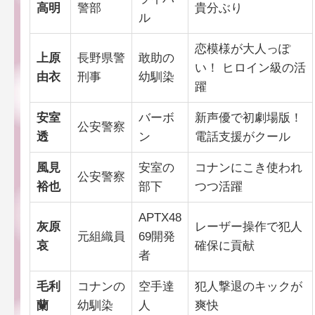
高明
警部
貴分ぶり
ル
恋模様が大人っぽ
上原
長野県警
敢助の
い！ ヒロイン級の活
由衣
刑事
幼馴染
躍
安室
バーボ
新声優で初劇場版！
公安警察
透
ン
電話支援がクール
風見
安室の
コナンにこき使われ
公安警察
裕也
部下
つつ活躍
APTX48
灰原
レーザー操作で犯人
元組織員
69開発
哀
確保に貢献
者
毛利
コナンの
空手達
犯人撃退のキックが
蘭
幼馴染
人
爽快