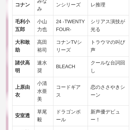
みな
コナン
ンシリーズ
レ推理
み
毛利小
小山
24 -TWENTY
シリアス演技が
五郎
力也
FOUR-
光る
大和敢
高田
コナンTVシ
トラウマの叫び
助
裕司
リーズ
声
諸伏高
速水
クールな台詞回
BLEACH
明
奨
し
小清
上原由
コードギア
恋のささやきシ
水亜
衣
ス
ーン
美
草尾
ドラゴンボ
新声優デビュ
安室透
毅
ール
ー！