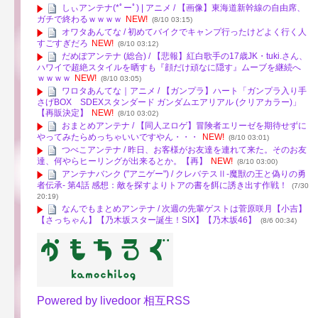
しぃアンテナ(*ﾟーﾟ) | アニメ / 【画像】東海道新幹線の自由席、
ガチで終わるｗｗｗｗ
NEW!
(8/10 03:15)
オワタあんてな / 初めてバイクでキャンプ行ったけどよく行く人
すごすぎだろ
NEW!
(8/10 03:12)
だめぽアンテナ (総合) / 【悲報】紅白歌手の17歳JK・tuki.さん、
ハワイで超絶スタイルを晒すも『顔だけ頑なに隠す』ムーブを継続へ
ｗｗｗｗ
NEW!
(8/10 03:05)
ワロタあんてな｜アニメ / 【ガンプラ】ハート「ガンプラ入り手
さげBOX SDEXスタンダード ガンダムエアリアル (クリアカラー)」
【再販決定】
NEW!
(8/10 03:02)
おまとめアンテナ / 【同人ヱロゲ】冒険者エリーゼを期待せずに
やってみたらめっちゃいいですやん・・・
NEW!
(8/10 03:01)
つべこアンテナ / 昨日、お客様がお友達を連れて来た。そのお友
達、何やらヒーリングが出来るとか。【再】
NEW!
(8/10 03:00)
アンテナバンク ("アニゲー") / クレバテスⅡ-魔獣の王と偽りの勇
者伝承- 第4話 感想：敵を探すよりトアの書を餌に誘き出す作戦！
(7/30
20:19)
なんでもまとめアンテナ / 次週の先輩ゲストは菅原咲月【小吉】
【さっちゃん】【乃木坂スター誕生！SIX】【乃木坂46】
(8/6 00:34)
Powered by livedoor 相互RSS