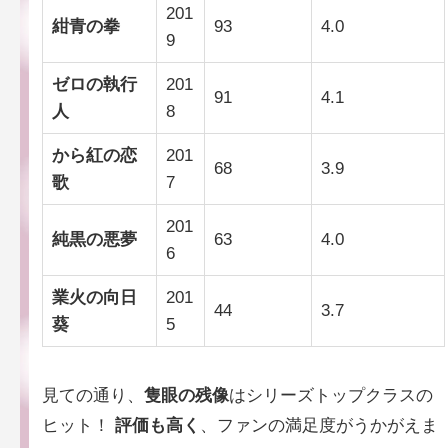
201
紺青の拳
93
4.0
9
ゼロの執行
201
91
4.1
人
8
から紅の恋
201
68
3.9
歌
7
201
純黒の悪夢
63
4.0
6
業火の向日
201
44
3.7
葵
5
見ての通り、
隻眼の残像
はシリーズトップクラスの
ヒット！
評価も高く
、ファンの満足度がうかがえま