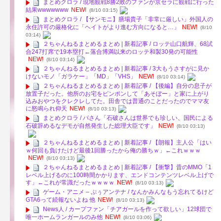
まとめクロラ / 現地観戦8勝2敗のファンが京セラに観戦に行った
結果wwwwwww
NEW!
(8/10 03:15)
まとめクロラ / 【サンモニ】膳場貴子「非常に厳しい」外国人の
永住許可の厳格化に「ヘイトがより進む方向になると…」
NEW!
(8/10
03:14)
２ちゃんねるまとめるまとめ | 新着記事 / ロッテ山口航輝、68試
合247打席で19本塁打←落合博満以来のロッテ和製30発の可能性
NEW!
(8/10 03:14)
２ちゃんねるまとめるまとめ | 新着記事 / 3大もうさすがに見か
けないモノ「ガラケー」「MD」「VHS」
NEW!
(8/10 03:14)
２ちゃんねるまとめるまとめ | 新着記事 / 【後編】自分の息子が
放置子だった。他所のお宅をピンポンして「あそぼー」と家に上がり
込みおやつをクレクレしてた。田舎では普通のことだったのでママ友
に怒鳴られ仰天
NEW!
(8/10 03:13)
まとめクロラ / パさん「石破さんは世界でも珍しい、国民による
石破辞めるなデモが自然発生した総理大臣です」
NEW!
(8/10 03:13)
２ちゃんねるまとめるまとめ | 新着記事 / 【朗報】主人公「はい
ｗ何回も負けたけど最後1回勝ったから俺の勝ちｗ」←これｗｗｗ
NEW!
(8/10 03:13)
２ちゃんねるまとめるまとめ | 新着記事 / 【衝撃】昔のMMO「1
レベル上げるのに100時間かかります、エンドコンテンツレベル上げで
す」←これが常識だったｗｗｗｗ
NEW!
(8/10 03:13)
ゲーム・アニメ – ぷぅアンテナ / なんかみんなもう忘れてるけど
GTA6って続報ないよね 他
NEW!
(8/10 03:13)
News人 / カープファン「チアガールを作って欲しい」12球団で
唯一ホームランガールのみ他
NEW!
(8/10 03:06)