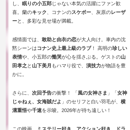
し、
眠りの小五郎
じゃない本気の活躍にファン歓
喜。蘭の
キック
、コナンの
スケボー
、灰原の
レーザ
ー
と、多彩な見せ場が満載。
感情面では、
敢助と由衣の恋
が大人向け。車内の沈
黙シーンは
コナン史上最上級のラブ
！ 高明の
珍しい
表情
や、小五郎の
慟哭
が心を揺さぶる。ゲストの
山
田孝之
と
山下美月
もハマり役で、
演技力
が物語を豊
かに。
さらに、
次回予告
の衝撃！ 「
風の女神さま
」「
女神
じゃねぇ、女海賊だよ
」のセリフと白い羽毛が、
横
溝重悟
や
千速
を示唆。2026年が待ち遠しい！
この映画、
ミステリー好き
、
アクション好き
、
ドラ