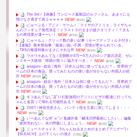
The 3rd / 【画像】ワンピース最新話のルフィさん、あまりにも
情けなさ過ぎて炎上ｗｗｗｗ
NEW!
(8/10)
にゅーぷる - アニメ・ゲーム / 「ライザのアトリエ」ライザちゃ
んのフィギュア発売決定！イラストそのままの超クオリティ！？太も
もの再現度が凄ーーい！
NEW!
(8/10)
にゅーもふ - クリック数の多い記事（セーフティフィルタ付き）
/ 【速報】 熊本県知事「報道に強い不満・苦情が寄せられている」
→TBSの報道特集がまさにそれな件
NEW!
(8/10)
ウホウホあんてな / 北朝鮮が3万〜5万人のロシア派兵決定、ゼレ
ンスキー大統領「韓国が我々に協力すべき」！
NEW!
(8/10)
anaguro - 総合 / 海外「日本人は何に使ってるんだ？」 世界的ブ
ームの日本の食品、買ってみたものの使い道が分からない外国人が続
出
NEW!
(8/10)
anaguro - 総合 / 海外「日本人は何に使ってるんだ？」 世界的ブ
ームの日本の食品、買ってみたものの使い道が分からない外国人が続
出
NEW!
(8/10)
ギコあんてな(,,ﾟДﾟ) / 幻影旅団のアジトにピザの配達に行ってち
ゃんと金貰って帰れる可能性ある？
NEW!
(8/10)
2GET / 神谷浩史さん、パンティ役を立派に演じてしまう・・・
NEW!
(8/10)
いーあんてな(#ﾟｗﾟ) / 鬼滅作者「鱗滝式呼吸術にしたい..」編集
「絶対売れない。水の呼吸にしましょう」
NEW!
(8/10)
ニュースチョイス 5ちゃんねるまとめのまとめ ("アニゲー") /
【BLEACH】上の下くらいの強さ
(7/30)