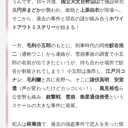
うんです。10ヶ月後、
国立天文台野辺山
で施設研究
員
円井まどか
が襲われ、敢助と
上原由衣
が現場へ。
そこから、過去の事件と現在の謎が絡み合う
ホワイ
トアウトミステリー
が始まる！
一方、
毛利小五郎
のもとに、刑事時代の同僚
鮫谷浩
二
（通称ワニ）から連絡が。雪崩事故の調査で小五
郎の名前が出てきたというが、待ち合わせ場所で鮫
谷が射殺されてしまう！ 小五郎は激昂し、
江戸川コ
ナン
、
毛利蘭
と共に長野へ。そこに
諸伏高明
、
安室
透
（声が変わったけどカッコいい！）、
風見裕也
ら
公安勢も絡み、
銃撃戦
、
雪崩
、
衛星通信傍受
という
スケールの大きな事件に発展。
犯人は
林篤信
で、過去の強盗事件で恋人を失った恨