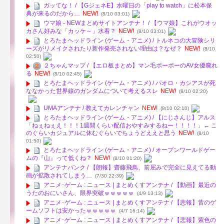
ガッてな！ / 【GジェネE】水曜日の「play to watch」に松本保
典が来るのだから…
NEW!
(8/10 03:01)
ウマ娘 - NEWまとめサイトアンテナ！ / 【ウマ娘】これがウオッ
カさん好みな「カッケ～」水着？
NEW!
(8/10 03:01)
とろたまヘッドライン (ゲーム・アニメ) / トルネコの大冒険シリ
ーズがリメイクされたり新作発売されない理由は？なぜ？
NEW!
(8/10
02:50)
２ちゃんマップ / 【エロ板まとめ】マン毛ボーボーのAV女優廃れ
る
NEW!
(8/10 02:45)
とろたまヘッドライン (ゲーム・アニメ) / パオロ・カシアスが死
ななかった世界線のガンダムについて考えるスレ
NEW!
(8/10 02:20)
UMAアンテナ / 教えてカレンチャン
NEW!
(8/10 02:10)
とろたまヘッドライン (ゲーム・アニメ) / 【にじさんじ】アルス
「ねぇねぇえ！！！1週間くらい配信おやすみするねー！！！！」← こ
のぐらいカジュアルに休むぐらいでちょうどええと思う
NEW!
(8/10
01:50)
とろたまヘッドライン (ゲーム・アニメ) / オープンワールドゲー
ムの『山』って低くね？
NEW!
(8/10 01:20)
アンテナバンク / 【朗報】齋藤飛鳥、前屈みで完全に見えてる動
画が拡散されてしまう…
(7/30 22:39)
アニメ･ゲーム : ニュース | まとめくすアンテナ / 【動画】最近の
うたのおにいさん、限界突破ｗｗｗｗｗ
(4/9 13:13)
アニメ･ゲーム : ニュース | まとめくすアンテナ / 【悲報】昔のゲ
ームソフトは安かったｗｗｗｗｗ
(4/7 16:14)
アニメ･ゲーム : ニュース | まとめくすアンテナ / 【悲報】紫色の