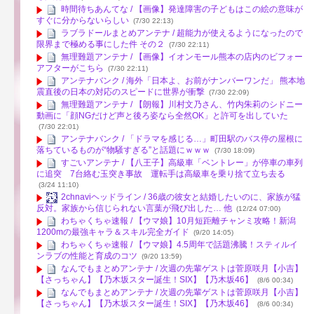
時間待ちあんてな / 【画像】発達障害の子どもはこの絵の意味が
すぐに分からないらしい
(7/30 22:13)
ラブラドールまとめアンテナ / 超能力が使えるようになったので
限界まで極める事にした件 その２
(7/30 22:11)
無理難題アンテナ / 【画像】イオンモール熊本の店内のビフォー
アフターがこちら
(7/30 22:11)
アンテナバンク / 海外「日本よ、お前がナンバーワンだ」 熊本地
震直後の日本の対応のスピードに世界が衝撃
(7/30 22:09)
無理難題アンテナ / 【朗報】川村文乃さん、竹内朱莉のシドニー
動画に「顔NGだけど声と後ろ姿なら全然OK」と許可を出していた
(7/30 22:01)
アンテナバンク / 「ドラマを感じる…」町田駅のバス停の屋根に
落ちているものが“物騒すぎる”と話題にｗｗｗ
(7/30 18:09)
すごいアンテナ / 【八王子】高級車「ベントレー」が停車の車列
に追突 7台絡む玉突き事故 運転手は高級車を乗り捨て立ち去る
(3/24 11:10)
2chnaviヘッドライン / 36歳の彼女と結婚したいのに、家族が猛
反対。家族から信じられない言葉が飛び出した… 他
(12/24 07:00)
わちゃくちゃ速報 / 【ウマ娘】10月短距離チャンミ攻略！新潟
1200mの最強キャラ＆スキル完全ガイド
(9/20 14:05)
わちゃくちゃ速報 / 【ウマ娘】4.5周年で話題沸騰！スティルイ
ンラブの性能と育成のコツ
(9/20 13:59)
なんでもまとめアンテナ / 次週の先輩ゲストは菅原咲月【小吉】
【さっちゃん】【乃木坂スター誕生！SIX】【乃木坂46】
(8/6 00:34)
なんでもまとめアンテナ / 次週の先輩ゲストは菅原咲月【小吉】
【さっちゃん】【乃木坂スター誕生！SIX】【乃木坂46】
(8/6 00:34)