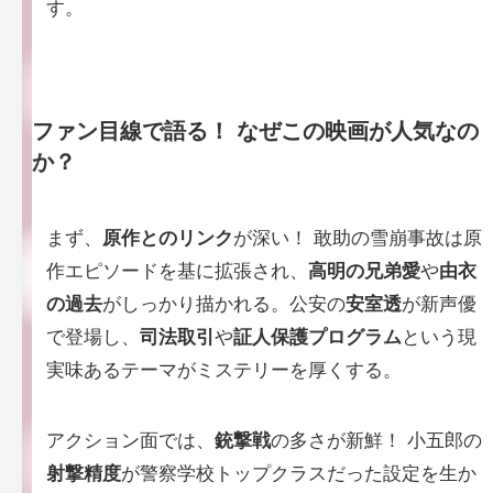
す。
ファン目線で語る！
なぜこの映画が人気なの
か？
まず、
原作とのリンク
が深い！ 敢助の雪崩事故は原
作エピソードを基に拡張され、
高明の兄弟愛
や
由衣
の過去
がしっかり描かれる。公安の
安室透
が新声優
で登場し、
司法取引
や
証人保護プログラム
という現
実味あるテーマがミステリーを厚くする。
アクション面では、
銃撃戦
の多さが新鮮！ 小五郎の
射撃精度
が警察学校トップクラスだった設定を生か