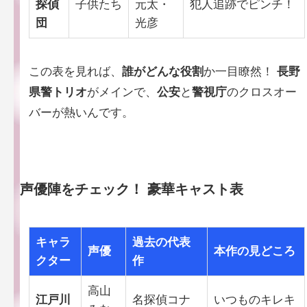
探偵
子供たち
元太・
犯人追跡でピンチ！
団
光彦
この表を見れば、
誰がどんな役割
か一目瞭然！
長野
県警トリオ
がメインで、
公安
と
警視庁
のクロスオー
バーが熱いんです。
声優陣をチェック！
豪華キャスト表
キャラ
過去の代表
声優
本作の見どころ
クター
作
高山
江戸川
名探偵コナ
いつものキレキ