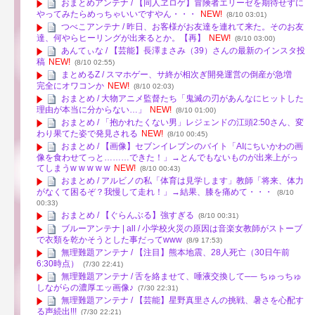
おまとめアンテナ / 【同人ヱロゲ】冒険者エリーゼを期待せずに
やってみたらめっちゃいいですやん・・・
NEW!
(8/10 03:01)
つべこアンテナ / 昨日、お客様がお友達を連れて来た。そのお友
達、何やらヒーリングが出来るとか。【再】
NEW!
(8/10 03:00)
あんてぃな / 【芸能】長澤まさみ（39）さんの最新のインスタ投
稿
NEW!
(8/10 02:55)
まとめるZ / スマホゲー、サ終が相次ぎ開発運営の倒産が急増
完全にオワコンか
NEW!
(8/10 02:03)
おまとめ / 大物アニメ監督たち「鬼滅の刃があんなにヒットした
理由が本当に分からない…」
NEW!
(8/10 01:00)
おまとめ / 「抱かれたくない男」レジェンドの江頭2:50さん、変
わり果てた姿で発見される
NEW!
(8/10 00:45)
おまとめ / 【画像】セブンイレブンのバイト「AIにちいかわの画
像を食わせてっと………できた！」→とんでもないものが出来上がっ
てしまうw w w w w
NEW!
(8/10 00:43)
おまとめ / アルビノの私「体育は見学します」教師「将来、体力
がなくて困るぞ？我慢して走れ！」→結果、膝を痛めて・・・
(8/10
00:33)
おまとめ / 【ぐらんぶる】強すぎる
(8/10 00:31)
ブルーアンテナ | all / 小学校火災の原因は音楽女教師がストーブ
で衣類を乾かそうとした事だってwww
(8/9 17:53)
無理難題アンテナ / 【注目】熊本地震、28人死亡（30日午前
6:30時点）
(7/30 22:41)
無理難題アンテナ / 舌を絡ませて、唾液交換して── ちゅっちゅ
しながらの濃厚エッ画像♪
(7/30 22:31)
無理難題アンテナ / 【芸能】星野真里さんの挑戦、暑さを心配す
る声続出!!!
(7/30 22:21)