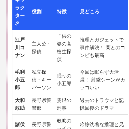
キャ
ラク
役割
特徴
見どころ
ター
名
子供の
江戸
推理とガジェットで
主人公・
姿の高
川コ
事件解決！ 蘭とのコ
探偵
校生探
ナン
ンビも最高
偵
毛利
私立探
今回は眠らず大活
眠りの
小五
偵・キー
躍！ 射撃シーンがカ
小五郎
郎
パーソン
ッコいい
大和
長野県警
隻眼の
過去のトラウマと記
敢助
警部
刑事
憶回復のドラマ
敢助の
諸伏
長野県警
冷静沈着な推理と兄
ライバ