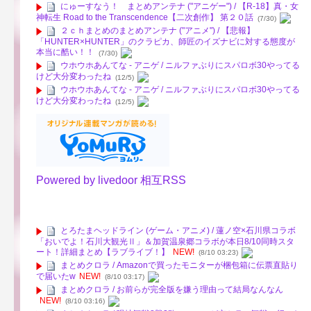
にゅーすなう！ まとめアンテナ ("アニゲー") / 【R-18】真・女
神転生 Road to the Transcendence【二次創作】 第２０話
(7/30)
２ｃｈまとめのまとめアンテナ ("アニメ") / 【悲報】
「HUNTER×HUNTER」のクラピカ、師匠のイズナビに対する態度が
本当に酷い！！
(7/30)
ウホウホあんてな - アニゲ / ニルファぶりにスパロボ30やってる
けど大分変わったね
(12/5)
ウホウホあんてな - アニゲ / ニルファぶりにスパロボ30やってる
けど大分変わったね
(12/5)
Powered by livedoor 相互RSS
とろたまヘッドライン (ゲーム・アニメ) / 蓮ノ空×石川県コラボ
「おいでよ！石川大観光Ⅱ」＆加賀温泉郷コラボが本日8/10同時スタ
ート！詳細まとめ【ラブライブ！】
NEW!
(8/10 03:23)
まとめクロラ / Amazonで買ったモニターが梱包箱に伝票直貼り
で届いたw
NEW!
(8/10 03:17)
まとめクロラ / お前らが完全版を嫌う理由って結局なんなん
NEW!
(8/10 03:16)