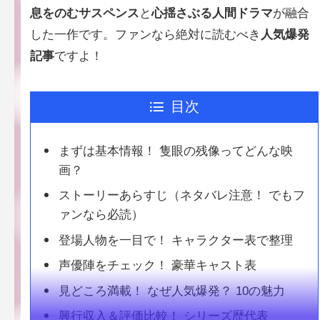
息をのむサスペンス
と
心揺さぶる人間ドラマ
が融合
した一作です。ファンなら絶対に読むべき
人気爆発
記事
ですよ！
目次
まずは基本情報！ 隻眼の残像ってどんな映
画？
ストーリーあらすじ（ネタバレ注意！ でもフ
ァンなら必読）
登場人物を一目で！ キャラクター表で整理
声優陣をチェック！ 豪華キャスト表
見どころ満載！ なぜ人気爆発？ 10の魅力
興行収入＆評価比較！ シリーズ歴代表