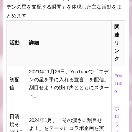
デンの星を支配する瞬間」を体現した主な活動をま
とめます。
関
連
活動
詳細
リ
ン
ク
2021年11月26日、YouTubeで「エデ
You
初配
ンの星を手に入れる宣言」を配信。
Tub
信
刮目せよ！の掛け声とともにスター
e
ト。
ホ
日清
ロ
2024年1月、「その濃さに刮目せ
焼そ
ラ
よ！」をテーマにコラボ企画を実