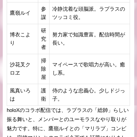
参
冷静沈着な頭脳派。ラプラスの
鷹嶺ルイ
謀
ツッコミ役。
研
博衣こよ
努力家で知識豊富。配信時間が
究
り
長い。
者
掃
沙花叉ク
マイペースで歌唱力が高い。癒
除
ロヱ
し系。
屋
風真いろ
護
侍のような忠義心。少しドジっ
は
衛
子。
holoXのコラボ配信では、ラプラスの「総帥」らしい
振る舞いと、メンバーとのユーモラスなやり取りが
魅力です。特に、鷹嶺ルイとの「マリラプ」コンビ