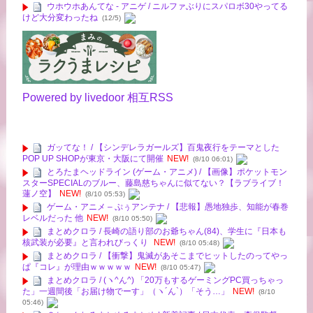
ウホウホあんてな - アニゲ / ニルファぶりにスパロボ30やってる
けど大分変わったね
(12/5)
Powered by livedoor 相互RSS
ガッてな！ / 【シンデレラガールズ】百鬼夜行をテーマとした
POP UP SHOPが東京・大阪にて開催
NEW!
(8/10 06:01)
とろたまヘッドライン (ゲーム・アニメ) / 【画像】ポケットモン
スターSPECIALのブルー、藤島慈ちゃんに似てない？【ラブライブ！
蓮ノ空】
NEW!
(8/10 05:53)
ゲーム・アニメ – ぷぅアンテナ / 【悲報】愚地独歩、知能が春巻
レベルだった 他
NEW!
(8/10 05:50)
まとめクロラ / 長崎の語り部のお爺ちゃん(84)、学生に『日本も
核武装が必要』と言われびっくり
NEW!
(8/10 05:48)
まとめクロラ / 【衝撃】鬼滅があそこまでヒットしたのってやっ
ぱ『コレ』が理由ｗｗｗｗｗ
NEW!
(8/10 05:47)
まとめクロラ / (ヽ^ん^) 「20万もするゲーミングPC買っちゃっ
た」一週間後「お届け物でーす」（ヽ´ん`）「そう…」
NEW!
(8/10
05:46)