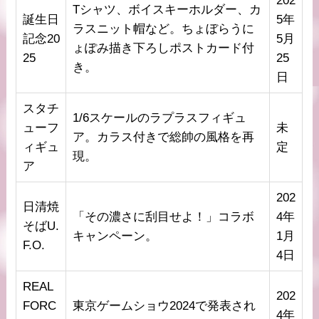
202
Tシャツ、ボイスキーホルダー、カ
誕生日
5年
ラスニット帽など。ちょぼらうに
記念20
5月
ょぽみ描き下ろしポストカード付
25
25
き。
日
スタチ
1/6スケールのラプラスフィギュ
ューフ
未
ア。カラス付きで総帥の風格を再
ィギュ
定
現。
ア
202
日清焼
「その濃さに刮目せよ！」コラボ
4年
そばU.
キャンペーン。
1月
F.O.
4日
REAL
202
FORC
東京ゲームショウ2024で発表され
4年