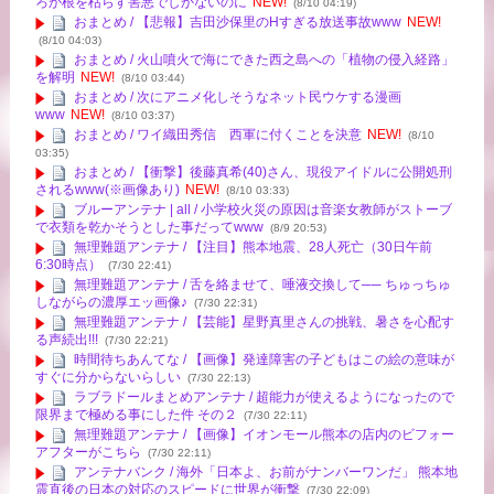
ろか根を枯らす害悪でしかないのに
NEW!
(8/10 04:19)
おまとめ / 【悲報】吉田沙保里のHすぎる放送事故www
NEW!
(8/10 04:03)
おまとめ / 火山噴火で海にできた西之島への「植物の侵入経路」
を解明
NEW!
(8/10 03:44)
おまとめ / 次にアニメ化しそうなネット民ウケする漫画
www
NEW!
(8/10 03:37)
おまとめ / ワイ織田秀信 西軍に付くことを決意
NEW!
(8/10
03:35)
おまとめ / 【衝撃】後藤真希(40)さん、現役アイドルに公開処刑
されるwww(※画像あり)
NEW!
(8/10 03:33)
ブルーアンテナ | all / 小学校火災の原因は音楽女教師がストーブ
で衣類を乾かそうとした事だってwww
(8/9 20:53)
無理難題アンテナ / 【注目】熊本地震、28人死亡（30日午前
6:30時点）
(7/30 22:41)
無理難題アンテナ / 舌を絡ませて、唾液交換して── ちゅっちゅ
しながらの濃厚エッ画像♪
(7/30 22:31)
無理難題アンテナ / 【芸能】星野真里さんの挑戦、暑さを心配す
る声続出!!!
(7/30 22:21)
時間待ちあんてな / 【画像】発達障害の子どもはこの絵の意味が
すぐに分からないらしい
(7/30 22:13)
ラブラドールまとめアンテナ / 超能力が使えるようになったので
限界まで極める事にした件 その２
(7/30 22:11)
無理難題アンテナ / 【画像】イオンモール熊本の店内のビフォー
アフターがこちら
(7/30 22:11)
アンテナバンク / 海外「日本よ、お前がナンバーワンだ」 熊本地
震直後の日本の対応のスピードに世界が衝撃
(7/30 22:09)