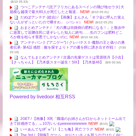
(8/10 05:33)
つべこアンテナ / [北アフリカにあるスペインの飛び地セウタ] 大
規模な越境で最大80人が死亡したと報道...
NEW!
(8/10 05:31)
だめぽアンテナ (総合) / 【画像】まんさん「オフ会に呼んだ覚え
ない人がずっといたので晒すわ」（パシャ）
NEW!
(8/10 05:25)
おまとめアンテナ / 「犬の糞は街路樹の肥料になる！」と散歩中
に放置して近隣住民に逆ギレした知人に絶句……生のフンは肥料どこ
ろか根を枯らす害悪でしかないのに
NEW!
(8/10 04:19)
アンテナバンク ("アニゲー") / クレバテスⅡ-魔獣の王と偽りの勇
者伝承- 第4話 感想：敵を探すよりトアの書を餌に誘き出す作戦！
(7/30
20:19)
なんでもまとめアンテナ / 次週の先輩ゲストは菅原咲月【小吉】
【さっちゃん】【乃木坂スター誕生！SIX】【乃木坂46】
(8/6 00:34)
Powered by livedoor 相互RSS
2GET / 【画像】X民「職場のお姉さんが口からネットミーム出て
きて好感持てる」←10万いいねwwxwxwwwww
NEW!
(8/10)
いーあんてな(#ﾟｗﾟ) / 【こち亀】死亡フラグ
NEW!
(8/10)
The 3rd / 【朗報】ゲーム、やりたいモノを買うのではなくAIに