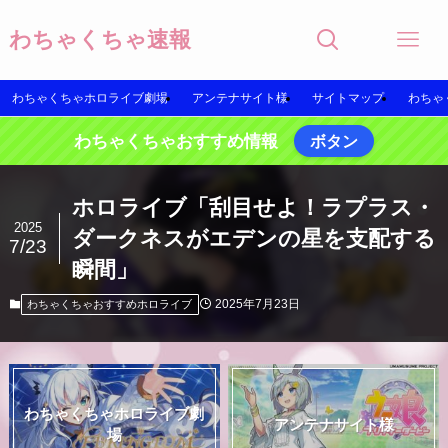
わちゃくちゃ速報
わちゃくちゃホロライブ劇場
アンテナサイト様
サイトマップ
わちゃ
わちゃくちゃおすすめ情報
ボタン
ホロライブ「刮目せよ！ラプラス・
2025
ダークネスがエデンの星を支配する
7/23
瞬間」
2025年7月23日
わちゃくちゃおすすめホロライブ
わちゃくちゃホロライブ劇
アンテナサイト様
場