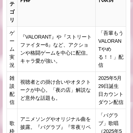
テ
ゴ
リ
ゲ
「吾輩もう
『VALORANT』や『ストリート
ー
VALORAN
ファイター6』など、アクショ
ム
Tやめ
ンや格闘ゲームを中心に配信。
実
る！！」配
キャラ愛が強い。
況
信
雑
2025年5月
視聴者との掛け合いやオタクト
談
29日誕生
ークが中心。「夜の店」解説な
配
日カウント
ど意外な話題も。
信
ダウン配信
「バグラ
アニメソングやオリジナル曲を
歌
ブ」歌唱
披露。『バグラブ』『常夜リペ
枠
（2025年5