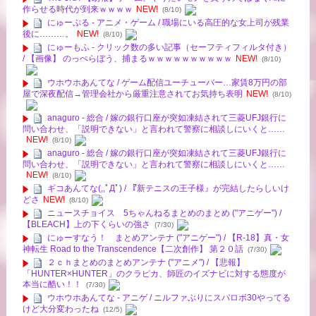
作らせる時代が到来ｗｗｗｗ
NEW!
(8/10)
にゅーぷる - アニメ・ゲーム / 職場にいる高圧的な女上司が残業
後に………。
NEW!
(8/10)
にゅーもふ - クリック数の多い記事（セーフティフィルタ付き）
/ 【画像】 のっぺらぼう、捕まるｗｗｗｗｗｗｗｗｗｗ
NEW!
(8/10)
ウホウホあんてな / ゲーム配信ユーチューバー…家賃8万円の部
屋で深夜配信→管理会社から厳重注意されてお気持ち表明
NEW!
(8/10)
anaguro - 総合 / 嫁の銀行口座が突如凍結されて三菱UFJ銀行に
問い合わせ、「説明できない」と言われて警察に相談しにいくと……
NEW!
(8/10)
anaguro - 総合 / 嫁の銀行口座が突如凍結されて三菱UFJ銀行に
問い合わせ、「説明できない」と言われて警察に相談しにいくと……
NEW!
(8/10)
ギコあんてな(,,ﾟДﾟ) / 『新テニスの王子様』が完結したらしいけ
どさ
NEW!
(8/10)
ニュースチョイス 5ちゃんねるまとめのまとめ ("アニゲー") /
【BLEACH】上の下くらいの強さ
(7/30)
にゅーすなう！ まとめアンテナ ("アニゲー") / 【R-18】真・女
神転生 Road to the Transcendence【二次創作】 第２０話
(7/30)
２ｃｈまとめのまとめアンテナ ("アニメ") / 【悲報】
「HUNTER×HUNTER」のクラピカ、師匠のイズナビに対する態度が
本当に酷い！！
(7/30)
ウホウホあんてな - アニゲ / ニルファぶりにスパロボ30やってる
けど大分変わったね
(12/5)