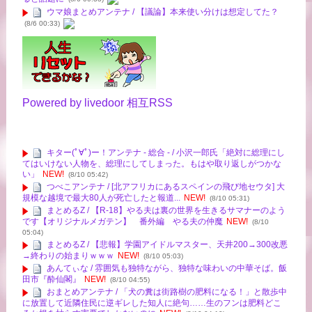
ウマ娘まとめアンテナ / 【議論】本来使い分けは想定してた？
(8/6 00:33)
Powered by livedoor 相互RSS
キター(ﾟ∀ﾟ)ー！アンテナ - 総合 - / 小沢一郎氏「絶対に総理にし
てはいけない人物を、総理にしてしまった。もはや取り返しがつかな
い」
NEW!
(8/10 05:42)
つべこアンテナ / [北アフリカにあるスペインの飛び地セウタ] 大
規模な越境で最大80人が死亡したと報道...
NEW!
(8/10 05:31)
まとめるZ / 【R-18】やる夫は裏の世界を生きるサマナーのよう
です【オリジナルメガテン】 番外編 やる夫の仲魔
NEW!
(8/10
05:04)
まとめるZ / 【悲報】学園アイドルマスター、天井200→300改悪
→終わりの始まりｗｗｗ
NEW!
(8/10 05:03)
あんてぃな / 雰囲気も独特ながら、独特な味わいの中華そば。飯
田市『酔仙閣』
NEW!
(8/10 04:55)
おまとめアンテナ / 「犬の糞は街路樹の肥料になる！」と散歩中
に放置して近隣住民に逆ギレした知人に絶句……生のフンは肥料どこ