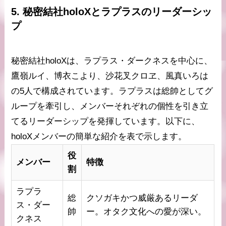
5. 秘密結社holoXとラプラスのリーダーシッ
プ
秘密結社holoXは、ラプラス・ダークネスを中心に、
鷹嶺ルイ、博衣こより、沙花叉クロヱ、風真いろは
の5人で構成されています。ラプラスは総帥としてグ
ループを牽引し、メンバーそれぞれの個性を引き立
てるリーダーシップを発揮しています。以下に、
holoXメンバーの簡単な紹介を表で示します。
役
メンバー
特徴
割
ラプラ
総
クソガキかつ威厳あるリーダ
ス・ダー
帥
ー。オタク文化への愛が深い。
クネス