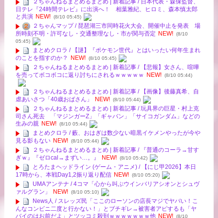
２ちゃんねるまとめるまとめ | 新着記事 / 日本代表・森保監督、
日テレ『24時間テレビ』に出演へ！ 相葉雅紀、ヒロミ、森本慎太郎
と共演
NEW!
(8/10 05:45)
２ちゃんマップ / 琵琶湖三市同時花火大会、開催中止を発表 場
所時刻不明・許可なし・交通整理なし・市が関与否定
NEW!
(8/10
05:45)
まとめクロラ / 【謎】『ポケモン世代』とはいったい何年生まれ
のことを指すのか？
NEW!
(8/10 05:45)
２ちゃんねるまとめるまとめ | 新着記事 / 【悲報】女さん、喧嘩
を売ってボコボコに返り討ちにされるｗｗｗｗｗ
NEW!
(8/10 05:44)
２ちゃんねるまとめるまとめ | 新着記事 / 【画像】後藤真希、自
虐あいさつ「40歳おばさん」
NEW!
(8/10 05:44)
２ちゃんねるまとめるまとめ | 新着記事 / 玩具界の巨星・村上克
司さん死去 「マジンガーZ」「ギャバン」「サイコガンダム」などの
生みの親
NEW!
(8/10 05:44)
まとめクロラ / 藪、おはぎは数少ない暗黒イケメンやったが今や
見る影もない
NEW!
(8/10 05:44)
２ちゃんねるまとめるまとめ | 新着記事 / 『普通のコーラ→甘す
ぎｗ』『ゼロcal→まずい…。』
NEW!
(8/10 05:42)
とろたまヘッドライン (ゲーム・アニメ) / 【にじ甲2026】本日
17時から、本戦Day1,2振り返り配信
NEW!
(8/10 05:20)
UMAアンテナ / 4コマ「心から叫ぶウインバリアシオンとシュヴ
ァルグラン」
NEW!
(8/10 05:10)
News人 / スレッズ民「ここのローソンの店長マジでヤバい！こ
んなコンビニ二度と行かない！」とブチギレ→被害者アピするも「ヤ
バイのはお前だよ」とツッコミ殺到ｗｗｗｗｗｗｗ他
NEW!
(8/10