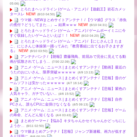
05:06)
とろたまヘッドライン (ゲーム・アニメ) / 【遊戯王】岩石カメッ
タースレ
NEW!
(8/10 04:50)
ウマ娘 - NEWまとめサイトアンテナ！ / 【ウマ娘】グラス「赤魚
の煮付？どうしてまた…」→ 結果ｗｗｗ
NEW!
(8/10 04:31)
とろたまヘッドライン (ゲーム・アニメ) / ゲームボーイミニに今
すぐ収録したいゲームといえば！！
NEW!
(8/10 04:20)
とろたまヘッドライン (ゲーム・アニメ) / 【にじさんじ】たま
こ、にじさんじ体操第一踊ってみた『教育番組に出てるお子さますぎ
る』
NEW!
(8/10 03:50)
アンテナバンク / 【朗報】齋藤飛鳥、前屈みで完全に見えてる動
画が拡散されてしまう…
(7/30 22:39)
アニメ･ゲーム : ニュース | まとめくすアンテナ / 【動画】最近の
うたのおにいさん、限界突破ｗｗｗｗｗ
(4/9 13:13)
アニメ･ゲーム : ニュース | まとめくすアンテナ / 【悲報】昔のゲ
ームソフトは安かったｗｗｗｗｗ
(4/7 16:14)
アニメ･ゲーム : ニュース | まとめくすアンテナ / 【悲報】紫色の
人気キャラ、ガチでいない...
(4/6 15:52)
アニメ･ゲーム : ニュース | まとめくすアンテナ / 【悲報】自作
PCさん、誰もCPUに金掛けなくなる
(4/5 09:13)
アニメ･ゲーム : ニュース | まとめくすアンテナ / 【悲報】ゲーム
の寿命、どんどん短くなる
(4/4 03:43)
まとめゲーマー / 【悩み】キタちゃんかセイちゃんかどっちにし
ようか…
(8/11 02:50)
ウマ娘まとめアンテナ / 【悲報】ジャンプ新連載、画力が低すぎ
ると話題に
(8/6 00:33)