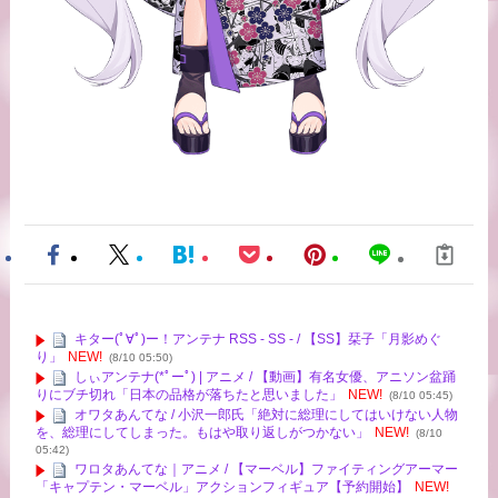
キター(ﾟ∀ﾟ)ー！アンテナ RSS - SS - / 【SS】栞子「月影めぐ
り」
NEW!
(8/10 05:50)
しぃアンテナ(*ﾟーﾟ) | アニメ / 【動画】有名女優、アニソン盆踊
りにブチ切れ「日本の品格が落ちたと思いました」
NEW!
(8/10 05:45)
オワタあんてな / 小沢一郎氏「絶対に総理にしてはいけない人物
を、総理にしてしまった。もはや取り返しがつかない」
NEW!
(8/10
05:42)
ワロタあんてな｜アニメ / 【マーベル】ファイティングアーマー
「キャプテン・マーベル」アクションフィギュア【予約開始】
NEW!