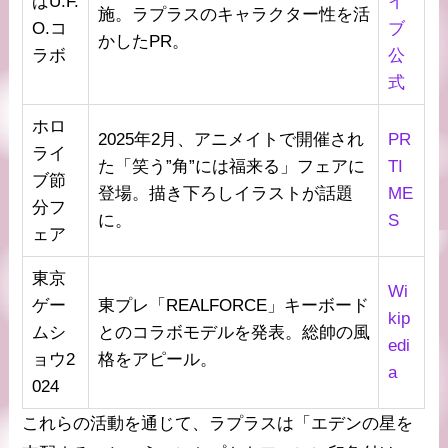
ばU.F.
イ
施。ラプラスのキャラクター性を活
O.コ
ブ
かしたPR。
ラボ
公
式
ホロ
2025年2月、アニメイトで開催され
PR
ライ
た「笑う”角”には福来る」フェアに
TI
ブ節
登場。描き下ろしイラストが話題
ME
分フ
に。
S
ェア
東京
Wi
ゲー
東プレ「REALFORCE」キーボード
kip
ムシ
とのコラボモデルを発表。総帥の風
edi
ョウ2
格をアピール。
a
024
これらの活動を通じて、ラプラスは「エデンの星を