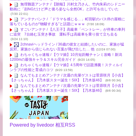
無理難題アンテナ / 【朗報】川村文乃さん、竹内朱莉のシドニー
動画に「顔NGだけど声と後ろ姿なら全然OK」と許可を出していた
(7/30 22:01)
アンテナバンク / 「ドラマを感じる…」町田駅のバス停の屋根に
落ちているものが“物騒すぎる”と話題にｗｗｗ
(7/30 18:09)
すごいアンテナ / 【八王子】高級車「ベントレー」が停車の車列
に追突 7台絡む玉突き事故 運転手は高級車を乗り捨て立ち去る
(3/24 11:10)
2chnaviヘッドライン / 36歳の彼女と結婚したいのに、家族が猛
反対。家族から信じられない言葉が飛び出した… 他
(12/24 07:00)
わちゃくちゃ速報 / 【ウマ娘】10月短距離チャンミ攻略！新潟
1200mの最強キャラ＆スキル完全ガイド
(9/20 14:05)
わちゃくちゃ速報 / 【ウマ娘】4.5周年で話題沸騰！スティルイ
ンラブの性能と育成のコツ
(9/20 13:59)
なんでもまとめアンテナ / 次週の先輩ゲストは菅原咲月【小吉】
【さっちゃん】【乃木坂スター誕生！SIX】【乃木坂46】
(8/6 00:34)
なんでもまとめアンテナ / 次週の先輩ゲストは菅原咲月【小吉】
【さっちゃん】【乃木坂スター誕生！SIX】【乃木坂46】
(8/6 00:34)
Powered by livedoor 相互RSS