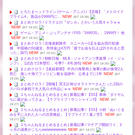
とろたまヘッドライン (ゲーム・アニメ) / 【悲報】「メトロイド
プライム4」 新品が2999円に…
NEW!
(8/7 19:38)
まとめクロラ / ドラクエの『ゼシカ』とかいう人気キャラｗｗ
NEW!
(8/7 19:32)
ゲーム・アニメ – ぷぅアンテナ / PS5『SAROS』、2999円！ 他
NEW!
(8/7 19:32)
まとめクロラ / 北海道釧路市 スニーカー1足を盗み現行犯逮
捕 中国籍の50歳女、所持金は4万円「後でお金を払えば許されると思
った」[8/7]
NEW!
(8/7 19:31)
まとめクロラ / 朝鮮日報 MLB：ジャイアンツ李政厚（イ・ジョ
ンフ）、1試合で2本塁打… 今季7・8号 [8/5]
NEW!
(8/7 19:30)
まとめクロラ / 【産経新聞】 中共の海警局と海軍の船が衝突2人
死亡 南シナ海でフィリピン船を追跡中、公表までに1年
NEW!
(8/7
19:29)
まとめクロラ / 【朗報】冥王計画ゼオライマーさんたった2回の
スパロボ参戦で大人気ロボ作品にｗｗ
NEW!
(8/7 19:28)
２ちゃんねるまとめるまとめ | 新着記事 / 【SS】果南「ダイヤん
ちに蔵があってさぁ」【ラブライブ！サンシャイン!!】
NEW!
(8/7
19:27)
２ちゃんねるまとめるまとめ | 新着記事 / 【SS】小鈴「ぬいぐる
みを手に入れた人への注意喚起」【ラブライブ！蓮ノ空】
NEW!
(8/7
19:27)
２ちゃんねるまとめるまとめ | 新着記事 / マチアプ開始ワイ、3
ヶ月の成果がこちらwwwwwwwww
NEW!
(8/7 19:27)