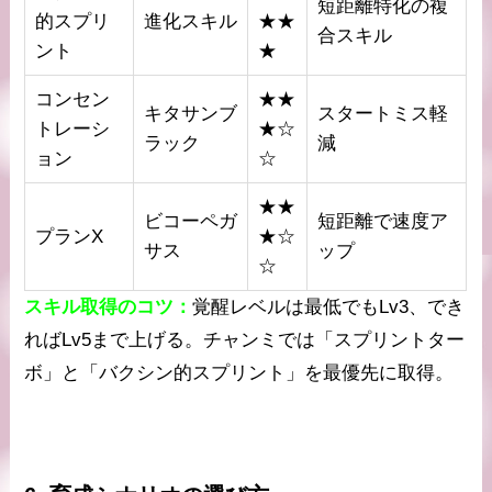
短距離特化の複
的スプリ
進化スキル
★★
合スキル
ント
★
コンセン
★★
キタサンブ
スタートミス軽
トレーシ
★☆
ラック
減
ョン
☆
★★
ビコーペガ
短距離で速度ア
プランX
★☆
サス
ップ
☆
スキル取得のコツ：
覚醒レベルは最低でもLv3、でき
ればLv5まで上げる。チャンミでは「スプリントター
ボ」と「バクシン的スプリント」を最優先に取得。