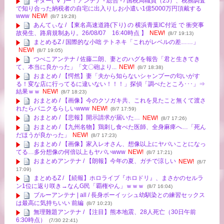
キター(ﾟ∀ﾟ)ー！アンテナ - 総合 - / 国税局職員（25）、税務調査
で知り合った納税者の自宅に出入りしお小遣い1億5000万円頂戴する
www
NEW!
(8/7 19:28)
あんてぃな / 【東名高速道路(下り) の 横浜青葉IC付近 で 衝突事
故発生、路肩規制あり。26/08/07 16:40時点 】
NEW!
(8/7 19:13)
まとめるZ / 国際的な小咄 テトネキ「これがレベルの差……」
NEW!
(8/7 19:05)
つべこアンテナ / 佐藤二朗、妻とのハグを報告「君と生きてき
て、本当に良かった」「文〇砲より...
NEW!
(8/7 18:38)
おまとめ / 【愕然】妻「夫から知らないシャンプーの匂いがす
る！変な店に行ってるに違いない！！！」探偵「調べたところ･･･」⇒
結果ｗｗ
NEW!
(8/7 18:23)
おまとめ / 【画像】今のクソガキ共、これを見たこと無くて渡さ
れたらパニクるらしいwww
NEW!
(8/7 17:59)
おまとめ / 【悲報】開示請求が届いた…
NEW!
(8/7 17:26)
おまとめ / 【九州名物】鶏刺し食べた医師、全身麻痺へ…「死ん
だほうが良かった」
NEW!
(8/7 17:23)
おまとめ / 【画像】家入レオさん、想像以上にヤバいことになっ
てる…多分想像の何倍以上もヤバいwww
NEW!
(8/7 17:21)
おまとめアンテナ / 【朗報】今年の夏、ガチで涼しい
NEW!
(8/7
17:09)
まとめるZ / 【続報】ホロライブ『ホロドリ』、まさかのセルラ
ン1位に返り咲き→なんG民「覇権やん」ｗｗｗ
(8/7 16:04)
ブルーアンテナ | all / 長身ボーイッシュ幼馴染との練習セックス
は最高に気持ちいい 前編
(8/7 10:23)
無理難題アンテナ / 【注目】熊本地震、28人死亡（30日午前
6:30時点）
(7/30 22:41)