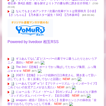
者伝承- 第4話 感想：敵を探すよりトアの書を餌に誘き出す作戦！
(7/30
20:19)
なんでもまとめアンテナ / 次週の先輩ゲストは菅原咲月【小吉】
【さっちゃん】【乃木坂スター誕生！SIX】【乃木坂46】
(8/6 00:34)
Powered by livedoor 相互RSS
ギコあんてな(,,ﾟДﾟ) / スーパーの裏でヤニ吸うふたりとかいうア
ニメ、面白い
NEW!
(8/7)
The 3rd / 【悲報】ボートでかっ飛ばしてたセレブ集団、ふっ飛
ぶｗｗｗｗ
NEW!
(8/7)
2GET / 【悲報】トレパク絵師の江口寿史さん、開き直って言い
訳してしまう。全く反省してないと話題に
NEW!
(8/7)
いーあんてな(#ﾟｗﾟ) / 【プリティーリズム・レインボーライブ】
これぐらいの女児アニメがまた見たい
NEW!
(8/7)
にゅーぷる - アニメ・ゲーム / 【Gガンダム】 メタルビルド新作
「ゴッドガンダム ハイパーモード」【近日公開】
NEW!
(8/7)
anaguro - 総合 / 【目からうろこ】生姜やニンニクの保存法「全
部すりおろしてぴちっとして冷凍」
NEW!
(8/7)