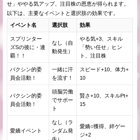
せ」ややる気アップ、注目株の恩恵が得られます。
以下は、主要なイベントと選択肢の効果です。
イベント名
選択肢
効果
スプリンター
やる気+3、スキル
なし（自
ズSの後に・連
「勢い任せ」ヒン
動発生）
覇！！
ト、注目株
バクシン的委
一緒に汗
スピード+10、体力+
員会活動！
を流す！
10
頭脳労働
バクシン的委
賢さ+10、スキルPt+
でサポー
員会活動！
15
ト
なし（ラ
愛嬌○獲得、絆ゲー
愛嬌イベント
ンダム発
ジ+2
生）