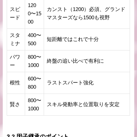
120
スピ
カンスト（1200）必須、グランド
0〜15
ード
マスターズなら1500も視野
00
スタ
400〜
短距離ではこれで十分
ミナ
500
パワ
800〜
終盤の追い比べで有利に
ー
1000
600〜
根性
ラストスパート強化
800
800〜
賢さ
スキル発動率と位置取りを安定
1000
3.2 因子継承のポイント