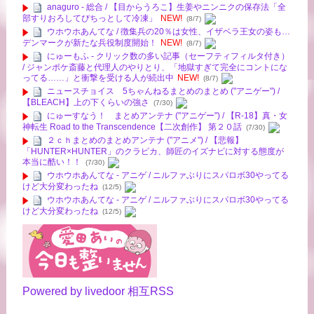
anaguro - 総合 / 【目からうろこ】生姜やニンニクの保存法「全
部すりおろしてぴちっとして冷凍」
NEW!
(8/7)
ウホウホあんてな / 徴集兵の20％は女性、イザベラ王女の姿も…
デンマークが新たな兵役制度開始！
NEW!
(8/7)
にゅーもふ - クリック数の多い記事（セーフティフィルタ付き）
/ ジャンポケ斎藤と代理人のやりとり、「地獄すぎて完全にコントにな
ってる……」と衝撃を受ける人が続出中
NEW!
(8/7)
ニュースチョイス 5ちゃんねるまとめのまとめ ("アニゲー") /
【BLEACH】上の下くらいの強さ
(7/30)
にゅーすなう！ まとめアンテナ ("アニゲー") / 【R-18】真・女
神転生 Road to the Transcendence【二次創作】 第２０話
(7/30)
２ｃｈまとめのまとめアンテナ ("アニメ") / 【悲報】
「HUNTER×HUNTER」のクラピカ、師匠のイズナビに対する態度が
本当に酷い！！
(7/30)
ウホウホあんてな - アニゲ / ニルファぶりにスパロボ30やってる
けど大分変わったね
(12/5)
ウホウホあんてな - アニゲ / ニルファぶりにスパロボ30やってる
けど大分変わったね
(12/5)
Powered by livedoor 相互RSS