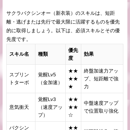
サクラバクシンオー（新衣装）のスキルは、短距
離・逃げまたは先行で最大限に活躍するものを優先
的に取得しましょう。以下は、必須スキルとその優
先度です。
優先
スキル名
種類
効果
度
★★
終盤加速力アッ
スプリン
覚醒Lv5
★★
プ、短距離で強
トターボ
（金加速）
★
力
覚醒Lv3
★★
中盤速度アップ
意気衝天
（速度アッ
★★
で位置取り強化
プ）
☆
バクシン
★★