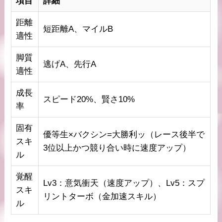
項目
詳細
距離
短距離A、マイルB
適性
脚質
逃げA、先行A
適性
成長
スピード20%、賢さ10%
率
固有
優等生×バクシン=大勝利ッ（レース後半で
スキ
3位以上かつ競り合い時に速度アップ）
ル
覚醒
Lv3：意気衝天（速度アップ）、Lv5：スプ
スキ
リントターボ（金加速スキル）
ル