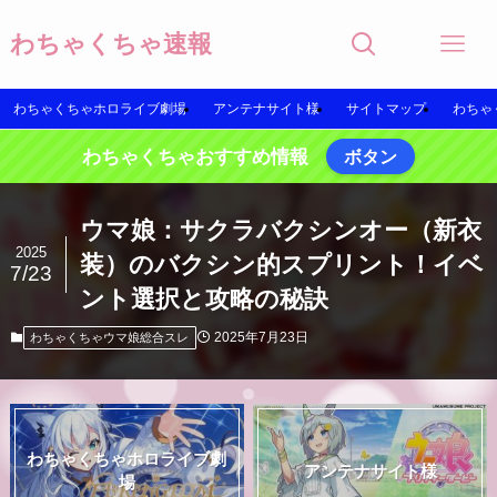
わちゃくちゃ速報
わちゃくちゃホロライブ劇場
アンテナサイト様
サイトマップ
わちゃ
わちゃくちゃおすすめ情報
ボタン
ウマ娘：サクラバクシンオー（新衣
2025
装）のバクシン的スプリント！イベ
7/23
ント選択と攻略の秘訣
2025年7月23日
わちゃくちゃウマ娘総合スレ
わちゃくちゃホロライブ劇
アンテナサイト様
場