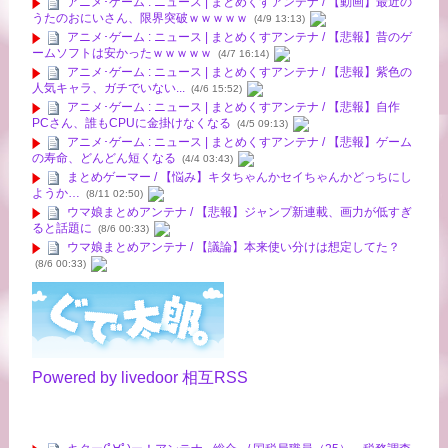
アニメ･ゲーム : ニュース | まとめくすアンテナ / 【動画】最近の
うたのおにいさん、限界突破ｗｗｗｗｗ
(4/9 13:13)
アニメ･ゲーム : ニュース | まとめくすアンテナ / 【悲報】昔のゲ
ームソフトは安かったｗｗｗｗｗ
(4/7 16:14)
アニメ･ゲーム : ニュース | まとめくすアンテナ / 【悲報】紫色の
人気キャラ、ガチでいない...
(4/6 15:52)
アニメ･ゲーム : ニュース | まとめくすアンテナ / 【悲報】自作
PCさん、誰もCPUに金掛けなくなる
(4/5 09:13)
アニメ･ゲーム : ニュース | まとめくすアンテナ / 【悲報】ゲーム
の寿命、どんどん短くなる
(4/4 03:43)
まとめゲーマー / 【悩み】キタちゃんかセイちゃんかどっちにし
ようか…
(8/11 02:50)
ウマ娘まとめアンテナ / 【悲報】ジャンプ新連載、画力が低すぎ
ると話題に
(8/6 00:33)
ウマ娘まとめアンテナ / 【議論】本来使い分けは想定してた？
(8/6 00:33)
Powered by livedoor 相互RSS