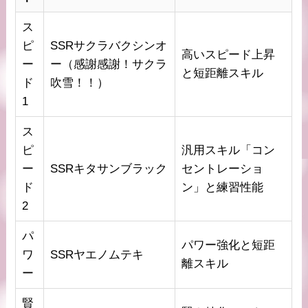
ス
ピ
SSRサクラバクシンオ
高いスピード上昇
ー
ー（感謝感謝！サクラ
と短距離スキル
ド
吹雪！！）
1
ス
ピ
汎用スキル「コン
ー
SSRキタサンブラック
セントレーショ
ド
ン」と練習性能
2
パ
パワー強化と短距
ワ
SSRヤエノムテキ
離スキル
ー
賢