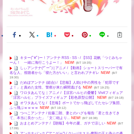
キター(ﾟ∀ﾟ)ー！アンテナ RSS - SS - / 【SS】花帆「つぐみちゃ
ーん！ 一緒に海行こうよー！」
NEW!
(8/7 19:35)
しぃアンテナ(*ﾟーﾟ) | アニメ / 【動画】ショートスリーパーで有
名な人、視聴者から「寝た方がいい」と言われブチギレ
NEW!
(8/7
19:30)
だめぽアンテナ (総合) / 【悲報】人助け中の男性を「犯罪です
よ！」と責めた女性、警察が来た瞬間逃げる
NEW!
(8/7 19:25)
ワロタあんてな｜アニメ / 【涼宮ハルヒの憂鬱】Vivitフィギュア
「涼宮ハルヒ」プライズフィギュア【彩色原型公開】
NEW!
(8/7 19:18)
オワタあんてな / 【悲報】ボートでかっ飛ばしてたセレブ集団、
ふっ飛ぶｗｗｗｗ
NEW!
(8/7 19:12)
つべこアンテナ / 佐藤二朗、妻とのハグを報告「君と生きてき
て、本当に良かった」「文〇砲より...
NEW!
(8/7 18:38)
おまとめアンテナ / 【朗報】今年の夏、ガチで涼しい
NEW!
(8/7
17:09)
アンテナバンク ("アニゲー") / クレバテスⅡ-魔獣の王と偽りの勇