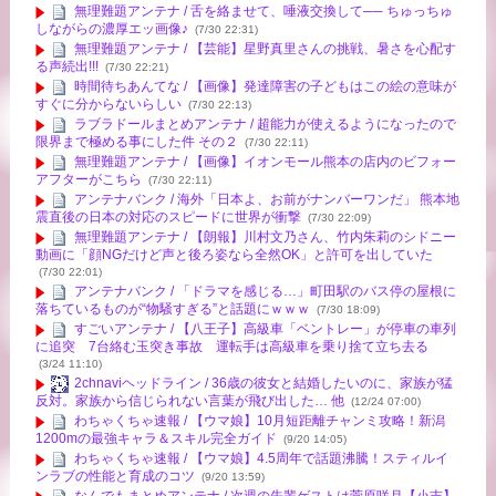
無理難題アンテナ / 舌を絡ませて、唾液交換して── ちゅっちゅ
しながらの濃厚エッ画像♪
(7/30 22:31)
無理難題アンテナ / 【芸能】星野真里さんの挑戦、暑さを心配す
る声続出!!!
(7/30 22:21)
時間待ちあんてな / 【画像】発達障害の子どもはこの絵の意味が
すぐに分からないらしい
(7/30 22:13)
ラブラドールまとめアンテナ / 超能力が使えるようになったので
限界まで極める事にした件 その２
(7/30 22:11)
無理難題アンテナ / 【画像】イオンモール熊本の店内のビフォー
アフターがこちら
(7/30 22:11)
アンテナバンク / 海外「日本よ、お前がナンバーワンだ」 熊本地
震直後の日本の対応のスピードに世界が衝撃
(7/30 22:09)
無理難題アンテナ / 【朗報】川村文乃さん、竹内朱莉のシドニー
動画に「顔NGだけど声と後ろ姿なら全然OK」と許可を出していた
(7/30 22:01)
アンテナバンク / 「ドラマを感じる…」町田駅のバス停の屋根に
落ちているものが“物騒すぎる”と話題にｗｗｗ
(7/30 18:09)
すごいアンテナ / 【八王子】高級車「ベントレー」が停車の車列
に追突 7台絡む玉突き事故 運転手は高級車を乗り捨て立ち去る
(3/24 11:10)
2chnaviヘッドライン / 36歳の彼女と結婚したいのに、家族が猛
反対。家族から信じられない言葉が飛び出した… 他
(12/24 07:00)
わちゃくちゃ速報 / 【ウマ娘】10月短距離チャンミ攻略！新潟
1200mの最強キャラ＆スキル完全ガイド
(9/20 14:05)
わちゃくちゃ速報 / 【ウマ娘】4.5周年で話題沸騰！スティルイ
ンラブの性能と育成のコツ
(9/20 13:59)