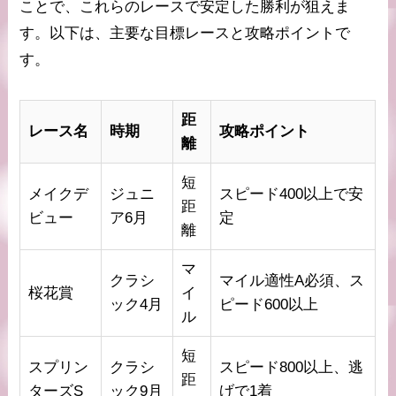
ことで、これらのレースで安定した勝利が狙えま
す。以下は、主要な目標レースと攻略ポイントで
す。
距
レース名
時期
攻略ポイント
離
短
メイクデ
ジュニ
スピード400以上で安
距
ビュー
ア6月
定
離
マ
クラシ
マイル適性A必須、ス
桜花賞
イ
ック4月
ピード600以上
ル
短
スプリン
クラシ
スピード800以上、逃
距
ターズS
ック9月
げで1着