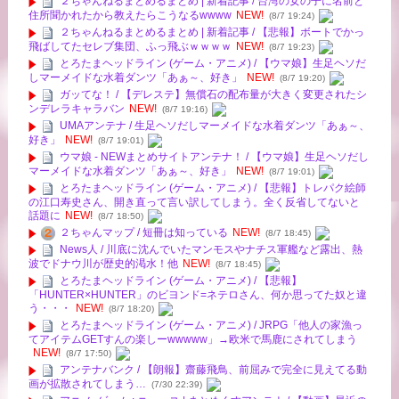
２ちゃんねるまとめるまとめ | 新着記事 / 台湾の女の子に名前と
住所聞かれたから教えたらこうなるwwww
NEW!
(8/7 19:24)
２ちゃんねるまとめるまとめ | 新着記事 / 【悲報】ボートでかっ
飛ばしてたセレブ集団、ふっ飛ぶｗｗｗｗ
NEW!
(8/7 19:23)
とろたまヘッドライン (ゲーム・アニメ) / 【ウマ娘】生足ヘソだ
しマーメイドな水着ダンツ「あぁ～、好き」
NEW!
(8/7 19:20)
ガッてな！ / 【デレステ】無償石の配布量が大きく変更されたシ
ンデレラキャラバン
NEW!
(8/7 19:16)
UMAアンテナ / 生足ヘソだしマーメイドな水着ダンツ「あぁ～、
好き」
NEW!
(8/7 19:01)
ウマ娘 - NEWまとめサイトアンテナ！ / 【ウマ娘】生足ヘソだし
マーメイドな水着ダンツ「あぁ～、好き」
NEW!
(8/7 19:01)
とろたまヘッドライン (ゲーム・アニメ) / 【悲報】トレパク絵師
の江口寿史さん、開き直って言い訳してしまう。全く反省してないと
話題に
NEW!
(8/7 18:50)
２ちゃんマップ / 短冊は知っている
NEW!
(8/7 18:45)
News人 / 川底に沈んでいたマンモスやナチス軍艦など露出、熱
波でドナウ川が歴史的渇水！他
NEW!
(8/7 18:45)
とろたまヘッドライン (ゲーム・アニメ) / 【悲報】
「HUNTER×HUNTER」のビヨンド=ネテロさん、何か思ってた奴と違
う・・・
NEW!
(8/7 18:20)
とろたまヘッドライン (ゲーム・アニメ) / JRPG「他人の家漁っ
てアイテムGETすんの楽しーwwwww」→欧米で馬鹿にされてしまう
NEW!
(8/7 17:50)
アンテナバンク / 【朗報】齋藤飛鳥、前屈みで完全に見えてる動
画が拡散されてしまう…
(7/30 22:39)