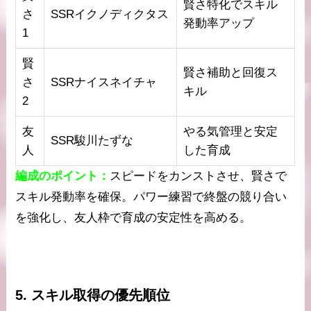
賢さ特化でスキル
さ
SSRイクノディクタス
発動率アップ
1
賢
賢さ補助と回復ス
さ
SSRナイスネイチャ
キル
2
友
やる気管理と安定
SSR駿川たずな
人
した育成
編成のポイント：
スピードをカンストさせ、賢さで
スキル発動率を確保。パワー練習で終盤の競り合い
を強化し、友人枠で育成の安定性を高める。
5. スキル取得の優先順位