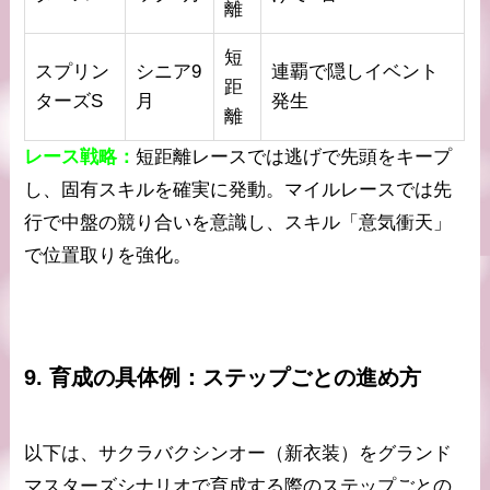
離
短
スプリン
シニア9
連覇で隠しイベント
距
ターズS
月
発生
離
レース戦略：
短距離レースでは逃げで先頭をキープ
し、固有スキルを確実に発動。マイルレースでは先
行で中盤の競り合いを意識し、スキル「意気衝天」
で位置取りを強化。
9. 育成の具体例：ステップごとの進め方
以下は、サクラバクシンオー（新衣装）をグランド
マスターズシナリオで育成する際のステップごとの