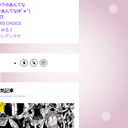
ホウホあんてな
あんてな(#ﾟｗﾟ)
ET
WS CHOICE
とめるＺ
ごいアンテナ
気記事