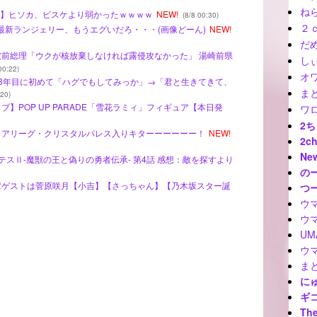
ね
 【悲報】ヒソカ、ビスケより弱かったｗｗｗｗ
NEW!
(8/8 00:30)
２
Gの最新ランジェリー、もうエグいだろ・・・(画像どーん)
NEW!
だ
石破前総理「ウクが核放棄しなければ露侵攻なかった」 湯崎前県
しぃ
00:22)
オ
ら33年目に初めて「ハグでもしてみっか」→「君と生きてきて、
ま
:20)
ブ】POP UP PARADE「雪花ラミィ」フィギュア【本日発
ワ
2
レミアリーグ・クリスタルパレス入りキターーーーーー！
NEW!
2c
Ne
クレバテスⅡ-魔獣の王と偽りの勇者伝承- 第4話 感想：敵を探すより
の
先輩ゲストは菅原咲月【小吉】【さっちゃん】【乃木坂スター誕
つ
ウ
ウ
U
ウ
ま
に
ギ
The