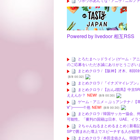
ウホウホあんてな - アニゲ / ニ
Powered by livedoor 相互RSS
とろたまヘッドライン (ゲーム・アニメ)
のご応募をいただき誠にありがとうござい
まとめクロラ / 【阪神】才木、8回
(8/8 00:32)
まとめクロラ / 『イナズマイレブ
まとめクロラ / 【おんJ競馬】中京
ええんか？
NEW!
(8/8 00:30)
ゲーム・アニメ – ぷぅアンテナ / 
∀ﾟ)━━━!! 他
NEW!
(8/8 00:30)
まとめクロラ / 韓国サッカー協会
可能性。「審判の国籍は日本、UAE、イラン…
２ちゃんねるまとめるまとめ | 新着
SPで囲まれた壇上でスピーチする人が総理
まとめクロラ / 本田圭佑さん、韓