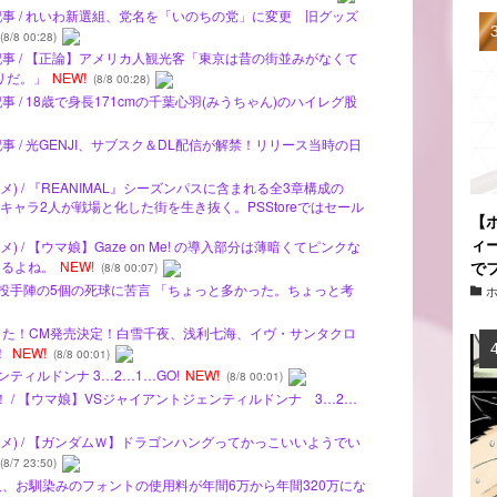
記事 / れいわ新選組、党名を「いのちの党」に変更 旧グッズ
(8/8 00:28)
記事 / 【正論】アメリカ人観光客「東京は昔の街並みがなくて
リだ。」
NEW!
(8/8 00:28)
事 / 18歳で身長171cmの千葉心羽(みうちゃん)のハイレグ股
事 / 光GENJI、サブスク＆DL配信が解禁！リリース当時の日
) / 『REANIMAL』シーズンパスに含まれる全3章構成の
——新キャラ2人が戦場と化した街を生き抜く。PSStoreではセール
【
ィ
 / 【ウマ娘】Gaze on Me! の導入部分は薄暗くてピンクな
で
えるよね。
NEW!
(8/8 00:07)
楽天投手陣の5個の死球に苦言 「ちょっと多かった。ちょっと考
様でした！CM発売決定！白雪千夜、浅利七海、イヴ・サンタクロ
！
NEW!
(8/8 00:01)
ンティルドンナ 3…2…1…GO!
NEW!
(8/8 00:01)
！ / 【ウマ娘】VSジャイアントジェンティルドンナ 3…2…
メ) / 【ガンダムＷ】ドラゴンハングってかっこいいようでい
(8/7 23:50)
人、お馴染みのフォントの使用料が年間6万から年間320万にな