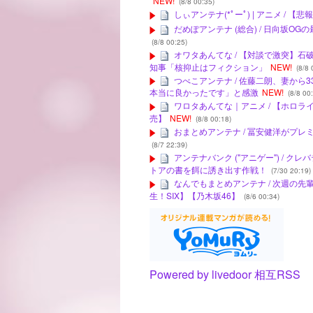
NEW!
(8/8 00:35)
しぃアンテナ(*ﾟーﾟ) | アニメ /
だめぽアンテナ (総合) / 日向坂O
(8/8 00:25)
オワタあんてな / 【対談で激突】
知事「核抑止はフィクション」
NEW!
(8/8 
つべこアンテナ / 佐藤二朗、妻か
本当に良かったです」と感激
NEW!
(8/8 00
ワロタあんてな｜アニメ / 【ホロライ
売】
NEW!
(8/8 00:18)
おまとめアンテナ / 冨安健洋がプ
(8/7 22:39)
アンテナバンク ("アニゲー") / 
トアの書を餌に誘き出す作戦！
(7/30 20:19)
なんでもまとめアンテナ / 次週の
生！SIX】【乃木坂46】
(8/6 00:34)
Powered by livedoor 相互RSS