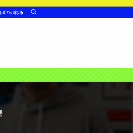
鬼滅の刃劇場
密