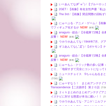
いーあんてな(#ﾟｗﾟ) / 【ブルー
2GET / 【画像】有名女性声優「
The 3rd / 【画像】閉店間際の
にゅーぷる - アニメ・ゲーム / 
でフィギュア化するが
NEW!
(8/8)
anaguro - 総合 / 【冷蔵庫
反響！
NEW!
(8/8)
ウホウホあんてな / 1944年7月
ギコあんてな(,,ﾟДﾟ) / 【ポケ
anaguro - 総合 / 【冷蔵庫
反響！
NEW!
(8/8)
にゅーもふ - クリック数の多い記事
とり、「地獄すぎて完全にコントになって
ニュースチョイス 5ちゃんねるまとめの
(7/30)
にゅーすなう！ まとめアンテナ ("アニゲー
Transcendence【二次創作】 第２０話
(7/3
２ｃｈまとめのまとめアンテナ ("アニメ
イズナビに対する態度が本当に酷い！！
(7/
ウホウホあんてな - アニゲ / ニ