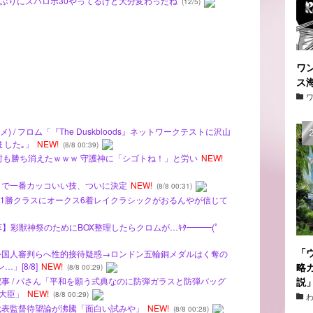
ルファぶりにスパロボ30やってるけど大分変わったね
(12/5)
ワ
ス
 / フロム「『The Duskbloods』ネットワークテストに沢山
ました｡」
NEW!
(8/8 00:39)
0封も勝ち消えたｗｗｗ 守護神に「シゴトね！」と労い
NEW!
ン』で一番カッコいい技、ついに決定
NEW!
(8/8 00:31)
5R1勝クラスにオークス6着レイクラシックがおるんやが信じて
【草】彩獣神祭のためにBOX整理したらクロムが…ｷﾀ━━━(ﾟ
「
、外国人審判らへ性的接待疑惑→ロンドン五輪銅メダルはく奪の
略
」[8/8]
NEW!
(8/8 00:29)
記事 / パさん「平和を願う式典なのに防弾ガラスと防弾バッグ
説
大臣」
NEW!
(8/8 00:29)
国代表監督待望論が沸騰「面白い試みや」
NEW!
(8/8 00:28)