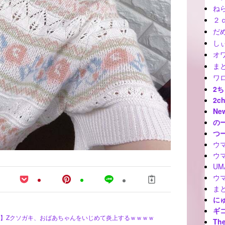
ね
２
だ
しぃ
オ
ま
ワ
2
2c
Ne
の
つ
ウ
ウ
U
ウ
ま
に
ギ
/ 【胸糞】Zクソガキ、おばあちゃんをいじめて炎上するｗｗｗｗ
The