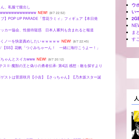
ウ
さん、私服で腹出し
いー
wwwwwwwwwwwww
NEW!
(8/7 22:52)
2G
ブ】POP UP PARADE「雪花ラミィ」フィギュア【本日発
NE
国サッカー協会、性接待疑惑 日本人審判も含まれると報道
ま
す
】どのくノ一を快楽責めしたいｗｗｗｗｗ
NEW!
(8/7 22:45)
 SS - / 【SS】花帆「つぐみちゃーん！ 一緒に海行こうよー！」
結菜ちゃんとスイカwww
NEW!
(8/7 20:12)
クレバテスⅡ-魔獣の王と偽りの勇者伝承- 第4話 感想：敵を探すより
先輩ゲストは菅原咲月【小吉】【さっちゃん】【乃木坂スター誕
人