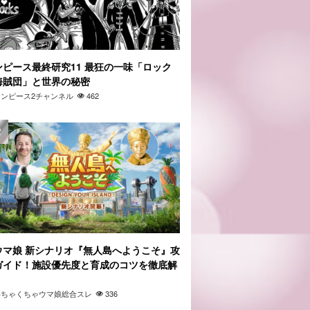
ンピース最終研究11 最狂の一味「ロック
海賊団」と世界の秘密
ワンピース2チャンネル
462
ウマ娘 新シナリオ『無人島へようこそ』攻
ガイド！施設優先度と育成のコツを徹底解
」
わちゃくちゃウマ娘総合スレ
336