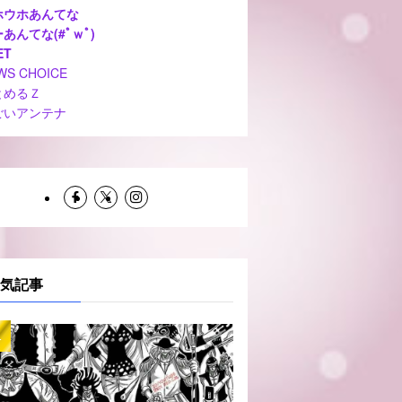
ホウホあんてな
あんてな(#ﾟｗﾟ)
ET
WS CHOICE
とめるＺ
ごいアンテナ
気記事