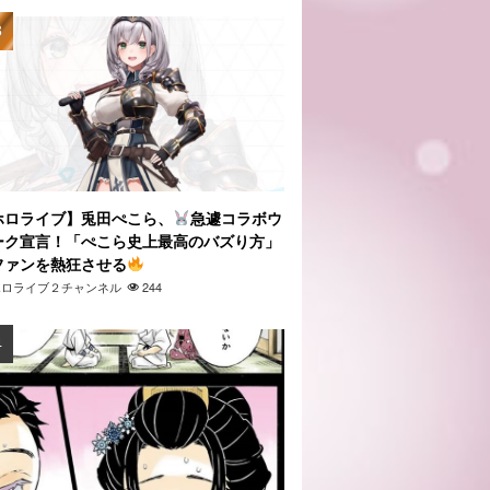
ホロライブ】兎田ぺこら、
急遽コラボウ
ーク宣言！「ぺこら史上最高のバズり方」
ファンを熱狂させる
ホロライブ２チャンネル
244