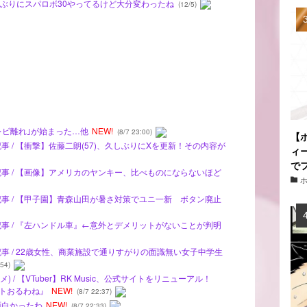
ルファぶりにスパロボ30やってるけど大分変わったね
(12/5)
テレビ離れ｣が始まった…他
NEW!
(8/7 23:00)
【
事 / 【衝撃】佐藤二朗(57)、久しぶりにXを更新！その内容が
ィ
で
記事 / 【画像】アメリカのヤンキー、比べものにならないほど
記事 / 【甲子園】青森山田が暑さ対策でユニ一新 ボタン廃止
記事 / 『左ハンドル車』←意外とデメリットがないことが判明
記事 / 22歳女性、商業施設で通りすがりの面識無い女子中学生
:54)
 / 【VTuber】RK Music、公式サイトをリニューアル！
ストおるわね』
NEW!
(8/7 22:37)
面白かったわ
NEW!
(8/7 22:33)