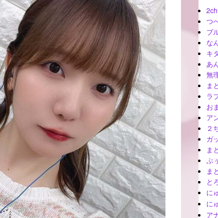
2ch
つ
ブ
な
キ
あ
無
ま
ラ
お
ア
２
ガ
ま
ぷ
ま
と
に
に
ア