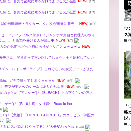
ち上げられた魚に、鼻先で必死に水をかけてあげる犬が話題
NEW!
(8/7)
ち上げられた魚に、鼻先で必死に水をかけてあげる犬が話題
NEW!
(8/7)
監視型の自動運転トラクター…クボタが来春に発売！
NEW!
(8/7)
ワ
ス
（セーフティフィルタ付き） / ジャンポケ斎藤と代理人のやり
る……」と衝撃を受ける人が続出中
NEW!
(8/7)
ートの主人公がお前らだった時にありがちなことｗｗｗｗｗ
NEW!
の江口寿史さん、開き直って言い訳してしまう。全く反省してない
ティーリズム・レインボーライブ】 これぐらいの女児アニメがまた
ームの景品、ガチで腐ってしまうｗｗｗｗ
NEW!
(8/7)
急募】 デブが主人公のゲームにありがちな事
NEW!
(8/7)
まとめ ("アニゲー") / 【BLEACH】上の下くらいの強さ
") / 【R-18】真・女神転生 Road to the
「
0)
略
") / 【悲報】「HUNTER×HUNTER」のクラピカ、師匠の
説
30)
ルファぶりにスパロボ30やってるけど大分変わったね
(12/5)