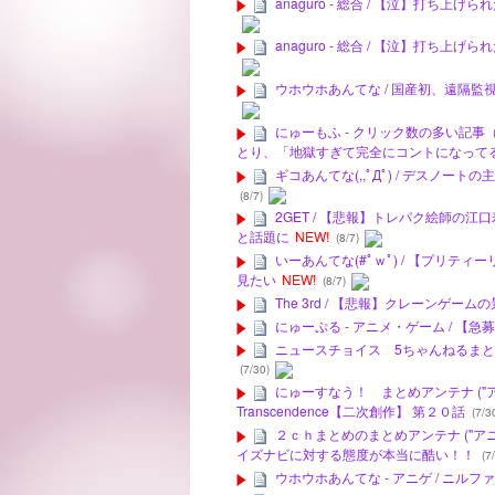
anaguro - 総合 / 【泣】打
anaguro - 総合 / 【泣】打
ウホウホあんてな / 国産初、遠隔
にゅーもふ - クリック数の多い記事
とり、「地獄すぎて完全にコントになって
ギコあんてな(,,ﾟДﾟ) / デスノ
(8/7)
2GET / 【悲報】トレパク絵師
と話題に
NEW!
(8/7)
いーあんてな(#ﾟｗﾟ) / 【プリ
見たい
NEW!
(8/7)
The 3rd / 【悲報】クレーンゲ
にゅーぷる - アニメ・ゲーム / 【
ニュースチョイス 5ちゃんねるまとめの
(7/30)
にゅーすなう！ まとめアンテナ ("アニゲー
Transcendence【二次創作】 第２０話
(7/3
２ｃｈまとめのまとめアンテナ ("アニメ
イズナビに対する態度が本当に酷い！！
(7/
ウホウホあんてな - アニゲ / ニ