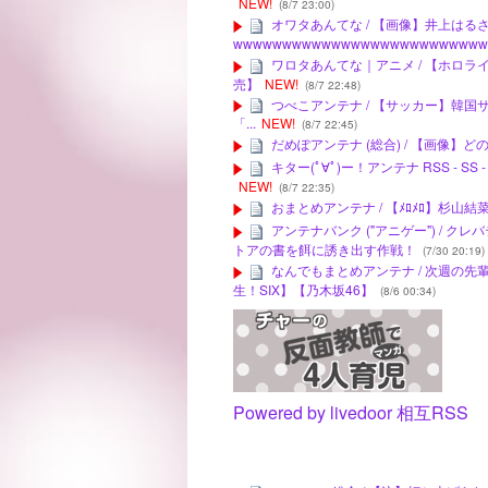
NEW!
(8/7 23:00)
オワタあんてな / 【画像】井上はる
wwwwwwwwwwwwwwwwwwwwwwwwww
ワロタあんてな｜アニメ / 【ホロライ
売】
NEW!
(8/7 22:48)
つべこアンテナ / 【サッカー】韓
「...
NEW!
(8/7 22:45)
だめぽアンテナ (総合) / 【画像
キター(ﾟ∀ﾟ)ー！アンテナ RSS -
NEW!
(8/7 22:35)
おまとめアンテナ / 【ﾒﾛﾒﾛ】杉山
アンテナバンク ("アニゲー") / 
トアの書を餌に誘き出す作戦！
(7/30 20:19)
なんでもまとめアンテナ / 次週の
生！SIX】【乃木坂46】
(8/6 00:34)
Powered by livedoor 相互RSS