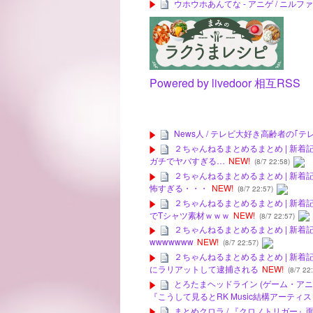
ウホウホあんてな - アニゲ / ニ
Powered by livedoor 相互RSS
News人 / テレビ大好き高齢者の｢
２ちゃんねるまとめるまとめ | 新着記
ガチでヤバすぎる…
NEW!
(8/7 22:58)
２ちゃんねるまとめるまとめ | 新着
怖すぎる・・・
NEW!
(8/7 22:57)
２ちゃんねるまとめるまとめ | 新着
でTシャツ素材ｗｗｗ
NEW!
(8/7 22:57)
２ちゃんねるまとめるまとめ | 新着
wwwwwww
NEW!
(8/7 22:57)
２ちゃんねるまとめるまとめ | 新着
にラリアットして逮捕される
NEW!
(8/7 22
とろたまヘッドライン (ゲーム・アニメ)
『こうして見るとRK Music結構アーティ
まとめクロラ / 『クロノトリガー』