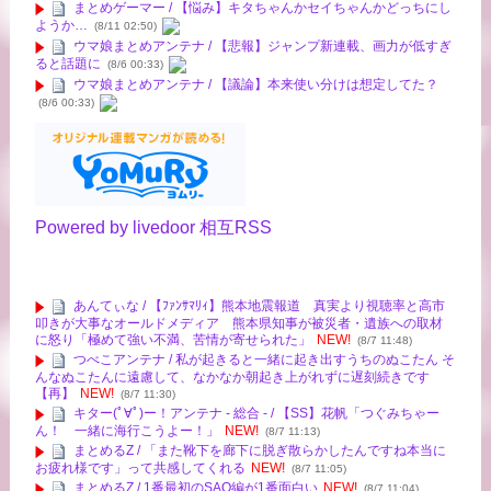
まとめゲーマー / 【悩み】キタちゃんかセイちゃんかどっちにし
ようか…
(8/11 02:50)
ウマ娘まとめアンテナ / 【悲報】ジャンプ新連載、画力が低すぎ
ると話題に
(8/6 00:33)
ウマ娘まとめアンテナ / 【議論】本来使い分けは想定してた？
(8/6 00:33)
Powered by livedoor 相互RSS
あんてぃな / 【ﾌｧﾝｻﾏﾘｨ】熊本地震報道 真実より視聴率と高市
叩きが大事なオールドメディア 熊本県知事が被災者・遺族への取材
に怒り「極めて強い不満、苦情が寄せられた」
NEW!
(8/7 11:48)
つべこアンテナ / 私が起きると一緒に起き出すうちのぬこたん そ
んなぬこたんに遠慮して、なかなか朝起き上がれずに遅刻続きです
【再】
NEW!
(8/7 11:30)
キター(ﾟ∀ﾟ)ー！アンテナ - 総合 - / 【SS】花帆「つぐみちゃー
ん！ 一緒に海行こうよー！」
NEW!
(8/7 11:13)
まとめるZ / 「また靴下を廊下に脱ぎ散らかしたんですね本当に
お疲れ様です」って共感してくれる
NEW!
(8/7 11:05)
まとめるZ / 1番最初のSAO編が1番面白い
NEW!
(8/7 11:04)