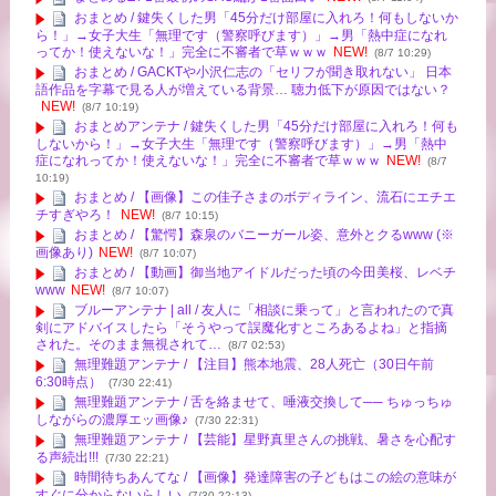
おまとめ / 鍵失くした男「45分だけ部屋に入れろ！何もしないか
ら！」→女子大生「無理です（警察呼びます）」→男「熱中症になれ
ってか！使えないな！」完全に不審者で草ｗｗｗ
NEW!
(8/7 10:29)
おまとめ / GACKTや小沢仁志の「セリフが聞き取れない」 日本
語作品を字幕で見る人が増えている背景… 聴力低下が原因ではない？
NEW!
(8/7 10:19)
おまとめアンテナ / 鍵失くした男「45分だけ部屋に入れろ！何も
しないから！」→女子大生「無理です（警察呼びます）」→男「熱中
症になれってか！使えないな！」完全に不審者で草ｗｗｗ
NEW!
(8/7
10:19)
おまとめ / 【画像】この佳子さまのボディライン、流石にエチエ
チすぎやろ！
NEW!
(8/7 10:15)
おまとめ / 【驚愕】森泉のバニーガール姿、意外とクるwww (※
画像あり)
NEW!
(8/7 10:07)
おまとめ / 【動画】御当地アイドルだった頃の今田美桜、レベチ
www
NEW!
(8/7 10:07)
ブルーアンテナ | all / 友人に「相談に乗って」と言われたので真
剣にアドバイスしたら「そうやって誤魔化すところあるよね」と指摘
された。そのまま無視されて…
(8/7 02:53)
無理難題アンテナ / 【注目】熊本地震、28人死亡（30日午前
6:30時点）
(7/30 22:41)
無理難題アンテナ / 舌を絡ませて、唾液交換して── ちゅっちゅ
しながらの濃厚エッ画像♪
(7/30 22:31)
無理難題アンテナ / 【芸能】星野真里さんの挑戦、暑さを心配す
る声続出!!!
(7/30 22:21)
時間待ちあんてな / 【画像】発達障害の子どもはこの絵の意味が
すぐに分からないらしい
(7/30 22:13)