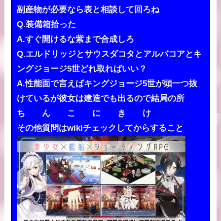
副産物が必要なら表と相談して回ろね
Q.装備箱拾った
A.すぐ開けるな紫まで合成しろ
Q.エルドリッジとサウスダコタとアルバコアとキ
ングジョージ5世どれ取ればいい？
A.性能面で言えばキングジョージ5世が頭一つ抜
けているが彼女は建造でも出るので結局の所
ち ん こ に き け
その他質問はwikiチェックしてからすること