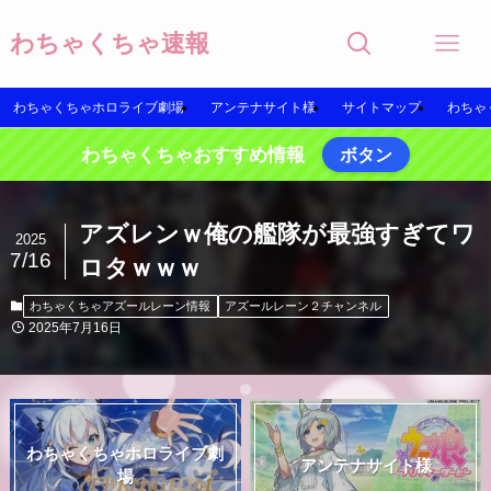
わちゃくちゃ速報
わちゃくちゃホロライブ劇場
アンテナサイト様
サイトマップ
わちゃ
わちゃくちゃおすすめ情報
ボタン
アズレンｗ俺の艦隊が最強すぎてワ
2025
7/16
ロタｗｗｗ
わちゃくちゃアズールレーン情報
アズールレーン２チャンネル
2025年7月16日
わちゃくちゃホロライブ劇
アンテナサイト様
場