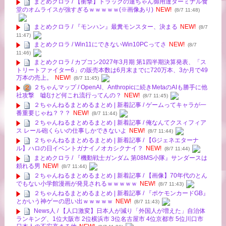
まとめクロラ / 【衝撃】トラックの運ちゃん御用達ターミナル食
堂のオムライスが強すぎるｗｗｗｗｗ(※画像あり)
NEW!
(8/7 11:48)
まとめクロラ / 『モンハン』最糞モンスター、決まる
NEW!
(8/7
11:47)
まとめクロラ / Win11にできないWin10PCってさ
NEW!
(8/7
11:46)
まとめクロラ / カプコン2027年3月期 第1四半期決算発表、「ス
トリートファイター6」の販売本数は6月末までに720万本、3か月で49
万本の売上。
NEW!
(8/7 11:45)
２ちゃんマップ / OpenAI、Anthropicに続きMetaのAIも勝手に他
社攻撃 嘘ξけど何これ流行ってんの？
NEW!
(8/7 11:45)
２ちゃんねるまとめるまとめ | 新着記事 / ゲームってキャラが一
番重要じゃね？？？
NEW!
(8/7 11:44)
２ちゃんねるまとめるまとめ | 新着記事 / 俺なんてクスィフィア
ス レール砲くらいの仕事しかできないよ
NEW!
(8/7 11:44)
２ちゃんねるまとめるまとめ | 新着記事 / 【Gジェネエターナ
ル】ハロの日イベントガナイノオカシクナイ？
NEW!
(8/7 11:44)
まとめクロラ / 『機動戦士ガンダム 第08MS小隊』サンダースは
頼れる男
NEW!
(8/7 11:44)
２ちゃんねるまとめるまとめ | 新着記事 / 【画像】70年代のとん
でもない小学館漫画が発見されるｗｗｗｗｗ
NEW!
(8/7 11:43)
２ちゃんねるまとめるまとめ | 新着記事 / 『ポケモンカードGB』
とかいう神ゲーの思い出ｗｗｗｗｗ
NEW!
(8/7 11:43)
News人 / 【人口激変】日本人が減り「外国人が増えた」自治体
ランキング、1位大阪市 2位横浜市 3位名古屋市 4位京都市 5位川口市