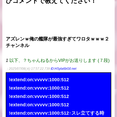
ひコメントで教えてください！
アズレンｗ俺の艦隊が最強すぎてワロタｗｗｗ２
チャンネル
1
以下、？ちゃんねるからVIPがお送りします (７段)
：2025/07/08(火) 17:57:22.739
ID:HSyla6bG0.net
!extend:on:vvvvv:1000:512
!extend:on:vvvvv:1000:512
!extend:on:vvvvv:1000:512
!extend:on:vvvvv:1000:512
!extend:on:vvvvv:1000:512↑スレ立てする時