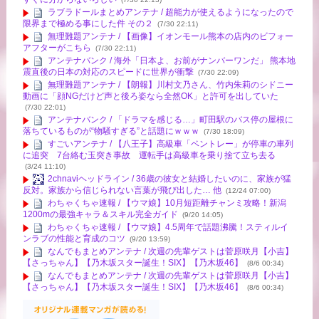
ラブラドールまとめアンテナ / 超能力が使えるようになったので
限界まで極める事にした件 その２
(7/30 22:11)
無理難題アンテナ / 【画像】イオンモール熊本の店内のビフォー
アフターがこちら
(7/30 22:11)
アンテナバンク / 海外「日本よ、お前がナンバーワンだ」 熊本地
震直後の日本の対応のスピードに世界が衝撃
(7/30 22:09)
無理難題アンテナ / 【朗報】川村文乃さん、竹内朱莉のシドニー
動画に「顔NGだけど声と後ろ姿なら全然OK」と許可を出していた
(7/30 22:01)
アンテナバンク / 「ドラマを感じる…」町田駅のバス停の屋根に
落ちているものが“物騒すぎる”と話題にｗｗｗ
(7/30 18:09)
すごいアンテナ / 【八王子】高級車「ベントレー」が停車の車列
に追突 7台絡む玉突き事故 運転手は高級車を乗り捨て立ち去る
(3/24 11:10)
2chnaviヘッドライン / 36歳の彼女と結婚したいのに、家族が猛
反対。家族から信じられない言葉が飛び出した… 他
(12/24 07:00)
わちゃくちゃ速報 / 【ウマ娘】10月短距離チャンミ攻略！新潟
1200mの最強キャラ＆スキル完全ガイド
(9/20 14:05)
わちゃくちゃ速報 / 【ウマ娘】4.5周年で話題沸騰！スティルイ
ンラブの性能と育成のコツ
(9/20 13:59)
なんでもまとめアンテナ / 次週の先輩ゲストは菅原咲月【小吉】
【さっちゃん】【乃木坂スター誕生！SIX】【乃木坂46】
(8/6 00:34)
なんでもまとめアンテナ / 次週の先輩ゲストは菅原咲月【小吉】
【さっちゃん】【乃木坂スター誕生！SIX】【乃木坂46】
(8/6 00:34)