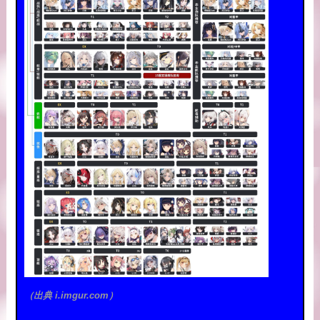
（出典 i.imgur.com）