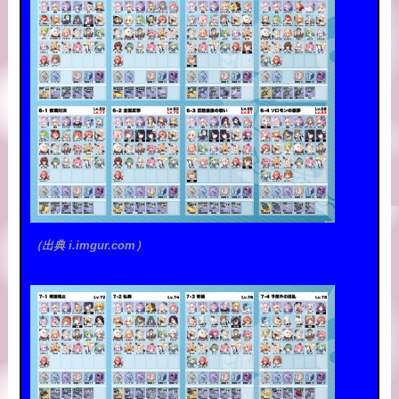
（出典 i.imgur.com）