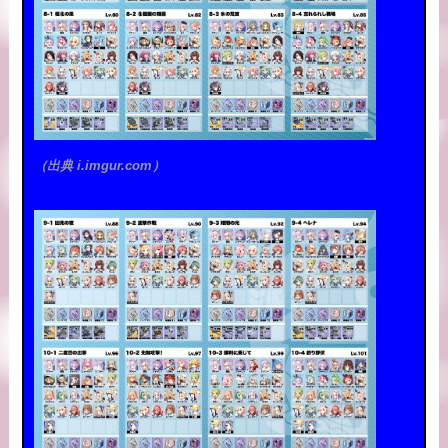
（出典 i.imgur.com）