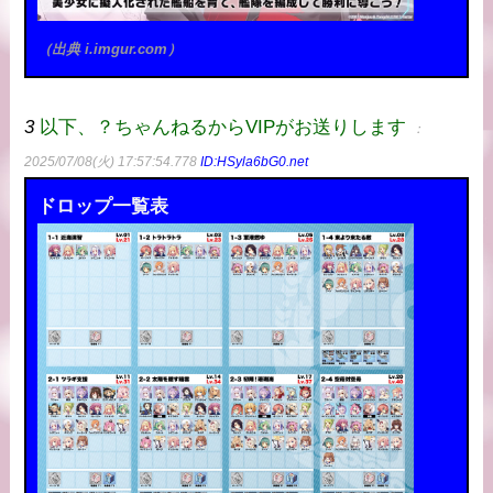
（出典 i.imgur.com）
3
以下、？ちゃんねるからVIPがお送りします
：
2025/07/08(火) 17:57:54.778
ID:HSyla6bG0.net
ドロップ一覧表