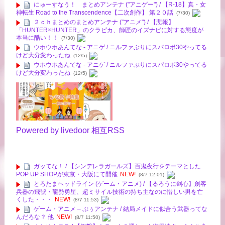
にゅーすなう！ まとめアンテナ ("アニゲー") / 【R-18】真・女
神転生 Road to the Transcendence【二次創作】 第２０話
(7/30)
２ｃｈまとめのまとめアンテナ ("アニメ") / 【悲報】
「HUNTER×HUNTER」のクラピカ、師匠のイズナビに対する態度が
本当に酷い！！
(7/30)
ウホウホあんてな - アニゲ / ニルファぶりにスパロボ30やってる
けど大分変わったね
(12/5)
ウホウホあんてな - アニゲ / ニルファぶりにスパロボ30やってる
けど大分変わったね
(12/5)
Powered by livedoor 相互RSS
ガッてな！ / 【シンデレラガールズ】百鬼夜行をテーマとした
POP UP SHOPが東京・大阪にて開催
NEW!
(8/7 12:01)
とろたまヘッドライン (ゲーム・アニメ) / 【るろうに剣心】劍客
兵器の飛號・龍勢勇星、超ミサイル技術の持ち主なのに惜しい男を亡
くした・・・
NEW!
(8/7 11:53)
ゲーム・アニメ – ぷぅアンテナ / 結局メイドに似合う武器ってな
んだろな？ 他
NEW!
(8/7 11:50)