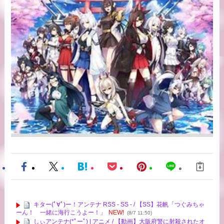
キター(ﾟ∀ﾟ)ー！アンテナ RSS - SS - / 【SS】花帆「つぐみちゃ
ーん！ 一緒に海行こうよー！」
NEW!
(8/7 11:50)
しぃアンテナ(*ﾟーﾟ) | アニメ / 【動画】大阪府警に射殺されたオ