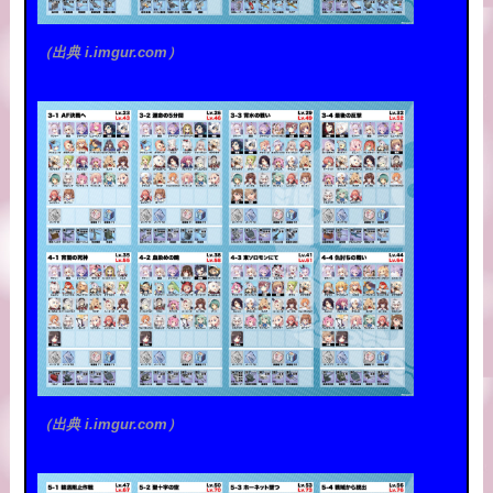
（出典 i.imgur.com）
（出典 i.imgur.com）