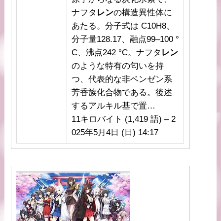
ナフタ
レン
の構造異性体に
あたる。分子式は C10H8、
分子量128.17、融点99–100 °
C、沸点242 °C。ナフタ
レン
のような特有の匂いを持
つ、代表的な非ベンゼン系
芳香族化合物である。後述
するアルキル基で置…
11キロバイト (1,419 語) – 2
025年5月4日 (日) 14:17