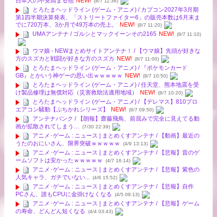
日本人の不安高まる他
NEW!
(8/7 11:36)
とろたまヘッドライン (ゲーム・アニメ) / カプコン2027年3月期
第1四半期決算発表、「ストリートファイター6」の販売本数は6月末ま
でに720万本、3か月で49万本の売上。
NEW!
(8/7 11:20)
UMAアンテナ / ゴルシとマックイーンその2165
NEW!
(8/7 11:10)
ウマ娘 - NEWまとめサイトアンテナ！ / 【ウマ娘】先頭が好きな
方のスズカと戦闘が好きな方のスズカ
NEW!
(8/7 11:00)
とろたまヘッドライン (ゲーム・アニメ) / 『ポケモンカード
GB』とかいう神ゲーの思い出ｗｗｗｗｗ
NEW!
(8/7 10:50)
とろたまヘッドライン (ゲーム・アニメ) / 任天堂、熊本地震を受
け製品修理は無償対応（災害救助法適用地域）
NEW!
(8/7 10:20)
とろたまヘッドライン (ゲーム・アニメ) / 【デレマス】810プロ
エアコン騒動【ぷちかれシリーズ】
NEW!
(8/7 09:50)
アンテナバンク / 【朗報】齋藤飛鳥、前屈みで完全に見えてる動
画が拡散されてしまう…
(7/30 22:39)
アニメ･ゲーム : ニュース | まとめくすアンテナ / 【動画】最近の
うたのおにいさん、限界突破ｗｗｗｗｗ
(4/9 13:13)
アニメ･ゲーム : ニュース | まとめくすアンテナ / 【悲報】昔のゲ
ームソフトは安かったｗｗｗｗｗ
(4/7 16:14)
アニメ･ゲーム : ニュース | まとめくすアンテナ / 【悲報】紫色の
人気キャラ、ガチでいない...
(4/6 15:52)
アニメ･ゲーム : ニュース | まとめくすアンテナ / 【悲報】自作
PCさん、誰もCPUに金掛けなくなる
(4/5 09:13)
アニメ･ゲーム : ニュース | まとめくすアンテナ / 【悲報】ゲーム
の寿命、どんどん短くなる
(4/4 03:43)