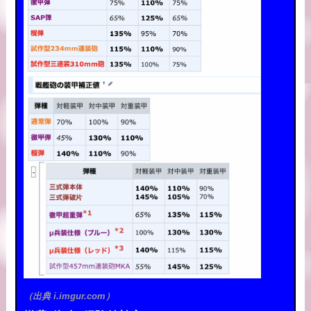
（出典 i.imgur.com）