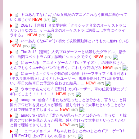
ギコあんてな(,,ﾟДﾟ) / 幼女戦記のアニメこれもう敗戦に向かって
いく感じか?
NEW!
(8/7)
2GET / 【悲報】音楽愛好家「クラシック音楽のオーケストラは
ガラガラなのに、ゲーム音楽のオーケストラは満員……本当にイライ
ラする」
NEW!
(8/7)
いーあんてな(#ﾟｗﾟ) / 初めて攻殻機動隊というものに触れている
NEW!
(8/7)
The 3rd / 【悲報】人気プロゲーマーと結婚したグラドル、息子
の「自閉スペクトラム症」診断にショックで泣く
NEW!
(8/7)
にゅーぷる - アニメ・ゲーム / 『I"s〈アイズ〉』の桂正和さん、
とんでもなくエ●チなパンツを描く。これもう芸術だろ
NEW!
(8/7)
にゅーもふ - クリック数の多い記事（セーフティフィルタ付き）
/ テスラ車を購入しようとしたユーザー、現車を処分して代金を支払
い、平日の納車日に予定を合わせた結果……
NEW!
(8/7)
ウホウホあんてな / 【悲報】カズレーザー、車の任意保険にブチ
ギレてしまう！！！！！！
NEW!
(8/7)
anaguro - 総合 / 「君たちが思ったことは分かる、言うな」と韓
国のアワビ丼を見た人々が騒然、盛り付けって大事だということがひ
と目で理解できてしまう……
NEW!
(8/7)
anaguro - 総合 / 「君たちが思ったことは分かる、言うな」と韓
国のアワビ丼を見た人々が騒然、盛り付けって大事だということがひ
と目で理解できてしまう……
NEW!
(8/7)
ニュースチョイス 5ちゃんねるまとめのまとめ ("アニゲー") /
【BLEACH】上の下くらいの強さ
(7/30)