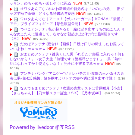
ッサン、めちゃめちゃ苦しそうに死ぬ
NEW!
(8/7 11:45)
オワタあんてな / れいわ新選組の新党名は「いのちの党」 旧グ
ッズ半額で販売 どうなる秘書給与疑惑
NEW!
(8/7 11:42)
ワロタあんてな｜アニメ / 【ボンバーガール】KONAMI「最愛チ
アモ」プライズフィギュア【彩色原型公開】
NEW!
(8/7 11:33)
つべこアンテナ / 私が起きると一緒に起き出すうちのぬこたん そ
んなぬこたんに遠慮して、なかなか朝起き上がれずに遅刻続きです
【再】
NEW!
(8/7 11:30)
だめぽアンテナ (総合) / 【画像】日焼け口リの締まったお尻って
いいよね！ｗｗｗｗｗ
NEW!
(8/7 11:25)
おまとめアンテナ / 鍵失くした男「45分だけ部屋に入れろ！何も
しないから！」→女子大生「無理です（警察呼びます）」→男「熱中
症になれってか！使えないな！」完全に不審者で草ｗｗｗ
NEW!
(8/7
10:19)
アンテナバンク ("アニゲー") / クレバテスⅡ-魔獣の王と偽りの勇
者伝承- 第4話 感想：敵を探すよりトアの書を餌に誘き出す作戦！
(7/30
20:19)
なんでもまとめアンテナ / 次週の先輩ゲストは菅原咲月【小吉】
【さっちゃん】【乃木坂スター誕生！SIX】【乃木坂46】
(8/6 00:34)
Powered by livedoor 相互RSS