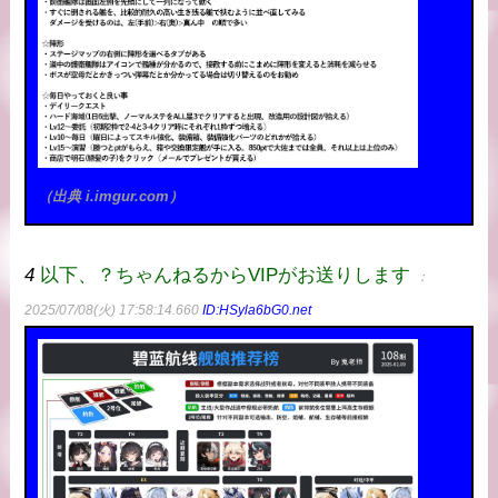
（出典 i.imgur.com）
4
以下、？ちゃんねるからVIPがお送りします
：
2025/07/08(火) 17:58:14.660
ID:HSyla6bG0.net