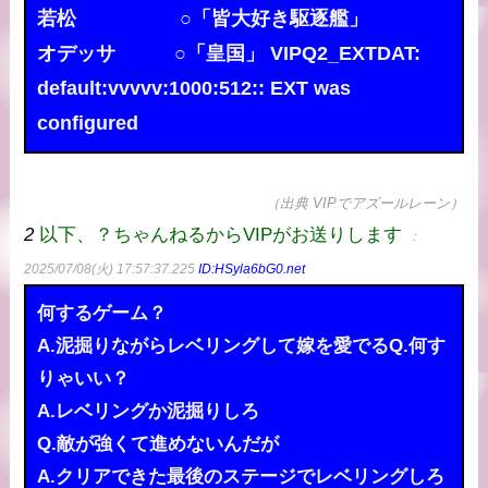
若松 ○「皆大好き駆逐艦」
オデッサ ○「皇国」 VIPQ2_EXTDAT:
default:vvvvv:1000:512:: EXT was
configured
（出典 VIPでアズールレーン）
2
以下、？ちゃんねるからVIPがお送りします
：
2025/07/08(火) 17:57:37.225
ID:HSyla6bG0.net
何するゲーム？
A.泥掘りながらレベリングして嫁を愛でるQ.何す
りゃいい？
A.レベリングか泥掘りしろ
Q.敵が強くて進めないんだが
A.クリアできた最後のステージでレベリングしろ