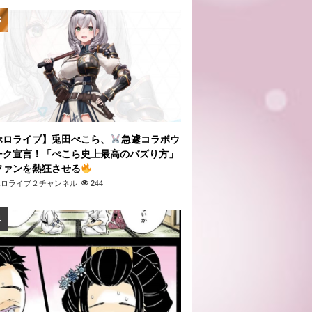
ホロライブ】兎田ぺこら、
急遽コラボウ
ーク宣言！「ぺこら史上最高のバズり方」
ファンを熱狂させる
ホロライブ２チャンネル
244