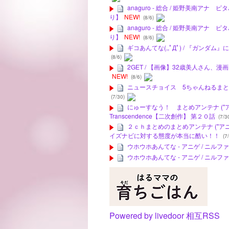
anaguro - 総合 / 姫野美南ア
り】
NEW!
(8/6)
anaguro - 総合 / 姫野美南ア
り】
NEW!
(8/6)
ギコあんてな(,,ﾟДﾟ) / 『ガン
(8/6)
2GET / 【画像】32歳美人さん
NEW!
(8/6)
ニュースチョイス 5ちゃんねるまとめの
(7/30)
にゅーすなう！ まとめアンテナ ("アニゲー
Transcendence【二次創作】 第２０話
(7/3
２ｃｈまとめのまとめアンテナ ("アニメ
イズナビに対する態度が本当に酷い！！
(7/
ウホウホあんてな - アニゲ / ニ
ウホウホあんてな - アニゲ / ニ
Powered by livedoor 相互RSS