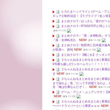
とろたまヘッドライン (ゲーム・アニ
ギュアが制作決定！【ラブライブ！虹ヶ咲
まとめクロラ / おっさん「昔のゲー
まとめクロラ / RTX5070Tiと同
(8/6 11:17)
まとめクロラ / 『真・女神転生』
『真・女神転生2』
NEW!
(8/6 11:16)
まとめクロラ / 秋田市に日本最大級
が投資へ [8/6]
NEW!
(8/6 11:15)
まとめクロラ / 【艦これ】クッキン
２ちゃんねるまとめるまとめ | 新着
9号勝ち越し2ランホームラン！！！！！！
２ちゃんねるまとめるまとめ | 新着
き
NEW!
(8/6 11:14)
２ちゃんねるまとめるまとめ | 新着
まで送れよ」私「だって子供寝てるのよ」
夫「俺は仕事なんだぞ！」
NEW!
(8/6 11:13
ゲーム・アニメ – ぷぅアンテナ /
NEW!
(8/6 11:13)
２ちゃんねるまとめるまとめ | 新着
ーパードライバーという事実ｗｗｗ
NEW!