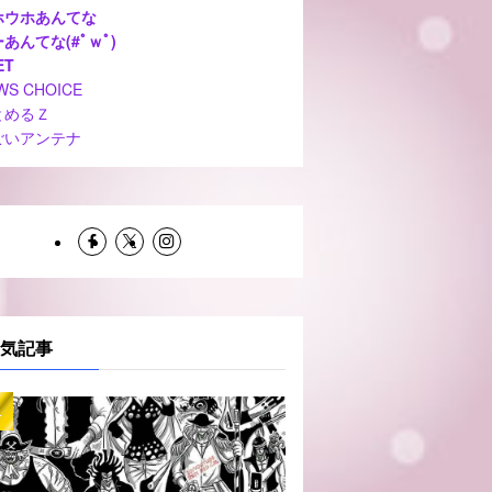
ホウホあんてな
あんてな(#ﾟｗﾟ)
ET
WS CHOICE
とめるＺ
ごいアンテナ
気記事