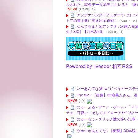
ルされた…課金データ消失にキレると「復
NEW!
(8/6 08:19)
アンテナバンク ("アニゲー") / 
トアの書を餌に誘き出す作戦！
(7/30 20:19)
なんでもまとめアンテナ / 次週の
生！SIX】【乃木坂46】
(8/6 00:34)
Powered by livedoor 相互RSS
いーあんてな(#ﾟｗﾟ) / ベイビー
The 3rd / 【画像】32歳美人
NEW!
(8/6)
にゅーぷる - アニメ・ゲーム / 「
チェ」可愛い！そしてメドローアやギガバ
にゅーもふ - クリック数の多い記事
NEW!
(8/6)
ウホウホあんてな / 【衝撃】30