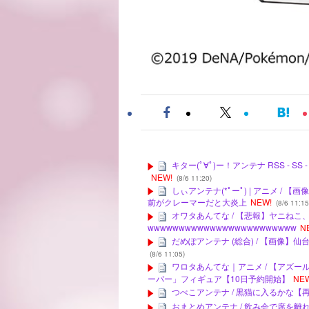
キター(ﾟ∀ﾟ)ー！アンテナ RSS -
NEW!
(8/6 11:20)
しぃアンテナ(*ﾟーﾟ) | アニメ 
前がクレーマーだと大炎上
NEW!
(8/6 11:15
オワタあんてな / 【悲報】ヤニねこ
wwwwwwwwwwwwwwwwwwwwwwww
N
だめぽアンテナ (総合) / 【画像】仙
(8/6 11:05)
ワロタあんてな｜アニメ / 【アズ
ーパー」フィギュア【10日予約開始】
NE
つべこアンテナ / 黒猫に入るかな【
おまとめアンテナ / 飲み会で席を