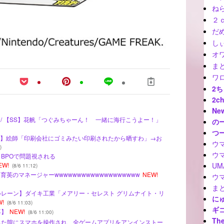
ね
２
だ
しぃ
オ
ま
ワ
2
2c
Ne
 SS - / 【SS】花帆「つぐみちゃーん！ 一緒に海行こうよー！」
の
つ
/ 【画像】絵師「印刷会社にゴミみたい印刷されたから晒すわ」→お
ウ
)
ウ
、BPOで問題視される
U
EW!
(8/6 11:12)
台育英のマネージャーwwwwwwwwwwwwwwwwwww
NEW!
ウ
ま
ールレーン】ダイキ工業「メアリー・セレスト グリムナイト・リ
に
W!
(8/6 11:03)
ギ
再】
NEW!
(8/6 11:00)
The
離れた隙にスマホを操作され、全ゲームアプリをアンインストー