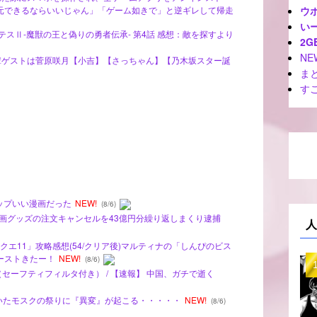
ウ
元できるならいいじゃん」「ゲーム如きで」と逆ギレして帰走
いー
クレバテスⅡ-魔獣の王と偽りの勇者伝承- 第4話 感想：敵を探すより
2G
NE
先輩ゲストは菅原咲月【小吉】【さっちゃん】【乃木坂スター誕
ま
す
ステップいい漫画だった
NEW!
(8/6)
さん、漫画グッズの注文キャンセルを43億円分繰り返しまくり逮捕
人
ドラクエ11」攻略感想(54/クリア後)マルティナの「しんぴのビス
ーストきたー！
NEW!
(8/6)
（セーフティフィルタ付き） / 【速報】 中国、ガチで逝く
年続いたモスクの祭りに『異変』が起こる・・・・・
NEW!
(8/6)