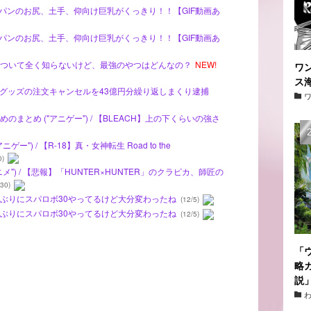
ナ ピタパンのお尻、土手、仰向け巨乳がくっきり！！【GIF動画あ
ナ ピタパンのお尻、土手、仰向け巨乳がくっきり！！【GIF動画あ
ダム』について全く知らないけど、最強のやつはどんなの？
NEW!
ワ
ス
、漫画グッズの注文キャンセルを43億円分繰り返しまくり逮捕
まとめ ("アニゲー") / 【BLEACH】上の下くらいの強さ
") / 【R-18】真・女神転生 Road to the
0)
") / 【悲報】「HUNTER×HUNTER」のクラピカ、師匠の
30)
ルファぶりにスパロボ30やってるけど大分変わったね
(12/5)
ルファぶりにスパロボ30やってるけど大分変わったね
(12/5)
「
略
説