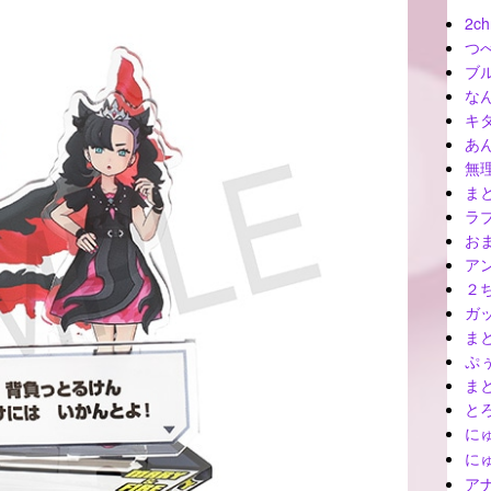
2ch
つ
ブ
な
キ
あ
無
ま
ラ
お
ア
２
ガ
ま
ぷ
ま
と
に
に
ア