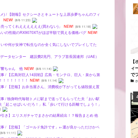
メ) / 【朗報】セクシーさとキュートな上原歩夢ちゃんのフィ
】
NEW!
(8/6 11:23)
ム売ってくれええええええ(買わない)」
NEW!
(8/6 11:18)
じくらいの性能のRX9070XTがほぼ半額で買える価格バグ
NEW!
そういや何が女神で転生なのか全く気にしないでプレイしてた
AIデータセンター 建設費2兆円、アラブ首長国連邦（UAE）
【
ィ
グ響ちゃん 他
NEW!
(8/6 11:14)
で
記事 / 【広島対巨人14回戦】広島・モンテロ、巨人・泉から第
！！！！！！！！
NEW!
(8/6 11:14)
記事 / 【悲報】お弁当屋さん、消費税が下がっても値段据え置
記事 / 独身時代毎朝トメに駅まで送ってもらってた夫「おい駅
夫「起こせばいいだろ！」私「歩いて行ける距離でしょう！」
)
 【神引き】エリスガチャでまさかの結果続出！？報告まとめ 他
記事 / 【悲報】「ゴールド免許です」←運が良かっただけかペ
(8/6 11:11)