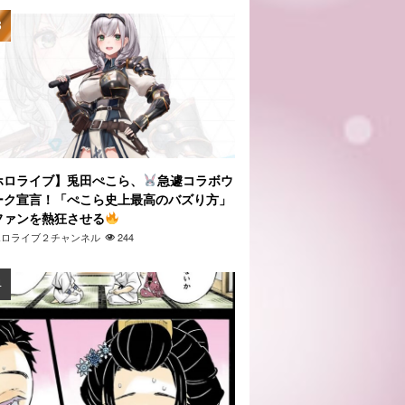
ホロライブ】兎田ぺこら、
急遽コラボウ
ーク宣言！「ぺこら史上最高のバズり方」
ファンを熱狂させる
ホロライブ２チャンネル
244