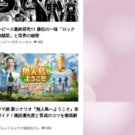
ンピース最終研究11 最狂の一味「ロック
海賊団」と世界の秘密
ワンピース2チャンネル
462
ウマ娘 新シナリオ『無人島へようこそ』攻
ガイド！施設優先度と育成のコツを徹底解
」
わちゃくちゃウマ娘総合スレ
336