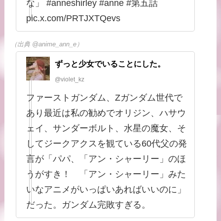
な」 #anneshirley #anne #第五話
pic.x.com/PRTJXTQevs
（出典 @anime_ann_e）
ずっと少女でいることにした。
@violet_kz
ファーストガンダム、Zガンダム世代で
あり最近は私の勧めでオリジン、ハサウ
ェイ、サンダーボルト、水星の魔女、そ
してジークアクスを観ている60代父の発
言が「パパ、「アン・シャーリー」のほ
うがすき！ 「アン・シャーリー」みた
いなアニメがいっぱいあればいいのに」
だった。ガンダム完敗すぎる。