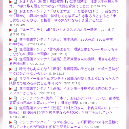
おまとめ / 【衝撃】川口被告(19)に無期懲役 江別大学生殺人事
件、19歳で取り返しのつかない代償を背負うことに
(8/7 07:37)
おまとめアンテナ / 「やりますよ！」と返事だけは一丁前なのに
全く動かない職場の無能、催促しても放置→引き取ろうとすると「申
し訳ないからやる」と拒否…やる気ないなら引き受けるなよ・・・
(8/7 07:19)
ブルーアンテナ | all / 夏だしオススメのホラー映画、おしえて
(8/7 01:23)
無理難題アンテナ / 【注目】熊本地震、28人死亡（30日午前
6:30時点）
(7/30 22:41)
無理難題アンテナ / 舌を絡ませて、唾液交換して── ちゅっちゅ
しながらの濃厚エッ画像♪
(7/30 22:31)
無理難題アンテナ / 【芸能】星野真里さんの挑戦、暑さを心配す
る声続出!!!
(7/30 22:21)
時間待ちあんてな / 【画像】発達障害の子どもはこの絵の意味が
すぐに分からないらしい
(7/30 22:13)
ラブラドールまとめアンテナ / 超能力が使えるようになったので
限界まで極める事にした件 その２
(7/30 22:11)
無理難題アンテナ / 【画像】イオンモール熊本の店内のビフォー
アフターがこちら
(7/30 22:11)
アンテナバンク / 海外「日本よ、お前がナンバーワンだ」 熊本地
震直後の日本の対応のスピードに世界が衝撃
(7/30 22:09)
無理難題アンテナ / 【朗報】川村文乃さん、竹内朱莉のシドニー
動画に「顔NGだけど声と後ろ姿なら全然OK」と許可を出していた
(7/30 22:01)
アンテナバンク / 「ドラマを感じる…」町田駅のバス停の屋根に
落ちているものが“物騒すぎる”と話題にｗｗｗ
(7/30 18:09)