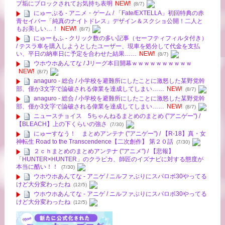
プ垢にブロックされてお気持ち表明
NEW!
(8/7)
にゅーぷる - アニメ・ゲーム / 「Fate/EXTELLA」初回特典の赤
青セイバー「純真のナイトドレス」デザイン＆スクショ公開！二人と
もお美しい…！
NEW!
(8/7)
にゅーもふ - クリック数の多い記事（セーフティフィルタ付き）
/ テスラ車を購入しようとしたユーザー、現車を処分して代金を支払
い、平日の納車日に予定を合わせた結果……
NEW!
(8/7)
ウホウホあんてな / Jリーグ本日開幕ｗｗｗｗｗｗｗｗｗｗ
NEW!
(8/7)
anaguro - 総合 / 小学校を避難所にしたことに激怒した某野党幹
部、僅か3文字で論破される偉業を達成してしまい……
NEW!
(8/7)
anaguro - 総合 / 小学校を避難所にしたことに激怒した某野党幹
部、僅か3文字で論破される偉業を達成してしまい……
NEW!
(8/7)
ニュースチョイス 5ちゃんねるまとめのまとめ ("アニゲー") /
【BLEACH】上の下くらいの強さ
(7/30)
にゅーすなう！ まとめアンテナ ("アニゲー") / 【R-18】真・女
神転生 Road to the Transcendence【二次創作】 第２０話
(7/30)
２ｃｈまとめのまとめアンテナ ("アニメ") / 【悲報】
「HUNTER×HUNTER」のクラピカ、師匠のイズナビに対する態度が
本当に酷い！！
(7/30)
ウホウホあんてな - アニゲ / ニルファぶりにスパロボ30やってる
けど大分変わったね
(12/5)
ウホウホあんてな - アニゲ / ニルファぶりにスパロボ30やってる
けど大分変わったね
(12/5)