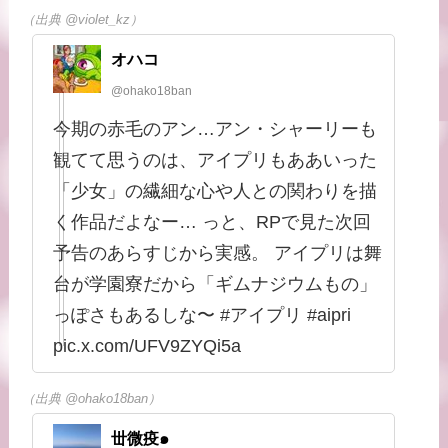
（出典 @violet_kz）
オハコ
@ohako18ban
今期の赤毛のアン…アン・シャーリーも
観てて思うのは、アイプリもああいった
「少女」の繊細な心や人との関わりを描
く作品だよなー… っと、RPで見た次回
予告のあらすじから実感。 アイプリは舞
台が学園寮だから「ギムナジウムもの」
っぽさもあるしな〜 #アイプリ #aipri
pic.x.com/UFV9ZYQi5a
（出典 @ohako18ban）
丗微疫๑