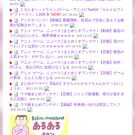
08:50)
とろたまヘッドライン (ゲーム・アニメ) / Switch『カルドセプト
ザ ファースト』1,858 本
NEW!
(8/7 08:20)
アンテナバンク / 【朗報】齋藤飛鳥、前屈みで完全に見えてる動
画が拡散されてしまう…
(7/30 22:39)
アニメ･ゲーム : ニュース | まとめくすアンテナ / 【動画】最近の
うたのおにいさん、限界突破ｗｗｗｗｗ
(4/9 13:13)
アニメ･ゲーム : ニュース | まとめくすアンテナ / 【悲報】昔のゲ
ームソフトは安かったｗｗｗｗｗ
(4/7 16:14)
アニメ･ゲーム : ニュース | まとめくすアンテナ / 【悲報】紫色の
人気キャラ、ガチでいない...
(4/6 15:52)
アニメ･ゲーム : ニュース | まとめくすアンテナ / 【悲報】自作
PCさん、誰もCPUに金掛けなくなる
(4/5 09:13)
アニメ･ゲーム : ニュース | まとめくすアンテナ / 【悲報】ゲーム
の寿命、どんどん短くなる
(4/4 03:43)
まとめゲーマー / 【悩み】キタちゃんかセイちゃんかどっちにし
ようか…
(8/11 02:50)
ウマ娘まとめアンテナ / 【悲報】ジャンプ新連載、画力が低すぎ
ると話題に
(8/6 00:33)
ウマ娘まとめアンテナ / 【議論】本来使い分けは想定してた？
(8/6 00:33)