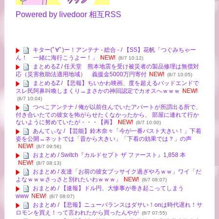
Powered by livedoor 相互RSS
キター(ﾟ∀ﾟ)ー！アンテナ - 総合 - / 【SS】花帆「つぐみちゃー
ん！ 一緒に海行こうよー！」
NEW!
(8/7 10:12)
まとめるZ / 任天堂 熊本地震を受け被災者の製品修理は無償対
応（災害救助法適用地域） 義援金5000万円寄付
NEW!
(8/7 10:05)
まとめるZ / 【悲報】ちいかわ映画、度を超えるバッドエンドで
スレ民阿鼻叫喚しまくり→まさかの神回認定でカオスへｗｗｗ
NEW!
(8/7 10:04)
つべこアンテナ / 俺が以前住んでいたアパートが所謂出る所で、
付き合いたての彼女を怖がらせたくなかったから、 部屋に連れて行か
ないように努めていたが・・・【再】
NEW!
(8/7 10:00)
あんてぃな / 【芸能】鈴木奈々「今が一番バスト大きい！」下着
姿を公開→ネットでは「昔から大きい」「下着の効果では？」の声
NEW!
(8/7 09:56)
おまとめ / Switch『カルドセプト ザ ファースト』1,858 本
NEW!
(8/7 08:13)
おまとめ / 友達「お前の彼女ブッサイク過ぎやろｗｗ」ワイ「だ
よなｗｗｗさっさと別れたいわｗｗｗ」
NEW!
(8/7 08:07)
おまとめ / 【速報】ドル円、大惨事が巻き起こってしまう
www
NEW!
(8/7 08:07)
おまとめ / 【悲報】ニューバランスはダサい！onは時代遅れ！サ
ロモンを買え！って言われたから買ったんやが
(8/7 07:55)