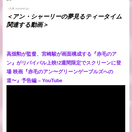
（出典 steranet.jp）
＜アン・シャーリーの夢見るティータイム
関連する動画＞
高畑勲が監督、宮崎駿が画面構成する『赤毛のア
ン』がリバイバル上映!2週間限定でスクリーンに登
場 映画『赤毛のアン〜グリーンゲーブルズへの
道〜』予告編 – YouTube