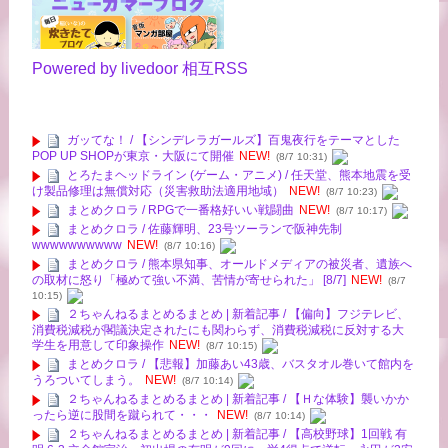
Powered by livedoor 相互RSS
ガッてな！ / 【シンデレラガールズ】百鬼夜行をテーマとした
POP UP SHOPが東京・大阪にて開催
NEW!
(8/7 10:31)
とろたまヘッドライン (ゲーム・アニメ) / 任天堂、熊本地震を受
け製品修理は無償対応（災害救助法適用地域）
NEW!
(8/7 10:23)
まとめクロラ / RPGで一番格好いい戦闘曲
NEW!
(8/7 10:17)
まとめクロラ / 佐藤輝明、23号ツーランで阪神先制
wwwwwwwwww
NEW!
(8/7 10:16)
まとめクロラ / 熊本県知事、オールドメディアの被災者、遺族へ
の取材に怒り「極めて強い不満、苦情が寄せられた」 [8/7]
NEW!
(8/7
10:15)
２ちゃんねるまとめるまとめ | 新着記事 / 【偏向】フジテレビ、
消費税減税が閣議決定されたにも関わらず、消費税減税に反対する大
学生を用意して印象操作
NEW!
(8/7 10:15)
まとめクロラ / 【悲報】加藤あい43歳、バスタオル巻いて館内を
うろついてしまう。
NEW!
(8/7 10:14)
２ちゃんねるまとめるまとめ | 新着記事 / 【Ｈな体験】襲いかか
ったら逆に股間を蹴られて・・・
NEW!
(8/7 10:14)
２ちゃんねるまとめるまとめ | 新着記事 / 【高校野球】1回戦 有