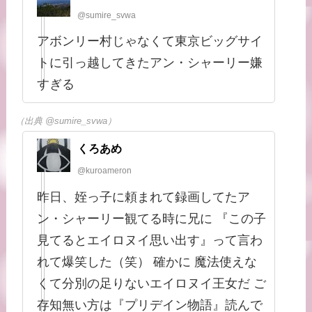
@sumire_svwa
アボンリー村じゃなくて東京ビッグサイ
トに引っ越してきたアン・シャーリー嫌
すぎる
（出典 @sumire_svwa）
くろあめ
@kuroameron
昨日、姪っ子に頼まれて録画してたア
ン・シャーリー観てる時に兄に 『この子
見てるとエイロヌイ思い出す』って言わ
れて爆笑した（笑） 確かに 魔法使えな
くて分別の足りないエイロヌイ王女だ ご
存知無い方は『プリデイン物語』読んで