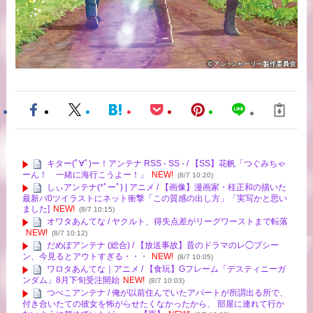
キター(ﾟ∀ﾟ)ー！アンテナ RSS - SS - / 【SS】花帆「つぐみちゃ
ーん！ 一緒に海行こうよー！」
NEW!
(8/7 10:20)
しぃアンテナ(*ﾟーﾟ) | アニメ / 【画像】漫画家・桂正和の描いた
最新パ0ツイラストにネット衝撃「この質感の出し方」「実写かと思い
ました]
NEW!
(8/7 10:15)
オワタあんてな / ヤクルト、得失点差がリーグワーストまで転落
NEW!
(8/7 10:12)
だめぽアンテナ (総合) / 【放送事故】昔のドラマのレ◯プシー
ン、今見るとアウトすぎる・・・
NEW!
(8/7 10:05)
ワロタあんてな｜アニメ / 【食玩】Gフレーム「デスティニーガ
ンダム」8月下旬受注開始
NEW!
(8/7 10:03)
つべこアンテナ / 俺が以前住んでいたアパートが所謂出る所で、
付き合いたての彼女を怖がらせたくなかったから、 部屋に連れて行か