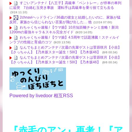
すごいアンテナ / 【八王子】高級車「ベントレー」が停車の車列
に追突 7台絡む玉突き事故 運転手は高級車を乗り捨て立ち去る
(3/24 11:10)
2chnaviヘッドライン / 36歳の彼女と結婚したいのに、家族が猛
反対。家族から信じられない言葉が飛び出した… 他
(12/24 07:00)
わちゃくちゃ速報 / 【ウマ娘】10月短距離チャンミ攻略！新潟
1200mの最強キャラ＆スキル完全ガイド
(9/20 14:05)
わちゃくちゃ速報 / 【ウマ娘】4.5周年で話題沸騰！スティルイ
ンラブの性能と育成のコツ
(9/20 13:59)
なんでもまとめアンテナ / 次週の先輩ゲストは菅原咲月【小吉】
【さっちゃん】【乃木坂スター誕生！SIX】【乃木坂46】
(8/6 00:34)
なんでもまとめアンテナ / 次週の先輩ゲストは菅原咲月【小吉】
【さっちゃん】【乃木坂スター誕生！SIX】【乃木坂46】
(8/6 00:34)
Powered by livedoor 相互RSS
『赤毛のアン』再考！『ア