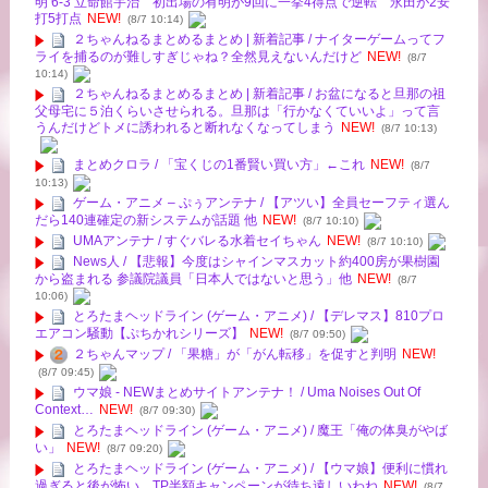
明 6-3 立命館宇治 初出場の有明が9回に一挙4得点で逆転 永田が2安
打5打点
NEW!
(8/7 10:14)
２ちゃんねるまとめるまとめ | 新着記事 / ナイターゲームってフ
ライを捕るのが難しすぎじゃね？全然見えないんだけど
NEW!
(8/7
10:14)
２ちゃんねるまとめるまとめ | 新着記事 / お盆になると旦那の祖
父母宅に５泊くらいさせられる。旦那は「行かなくていいよ」って言
うんだけどトメに誘われると断れなくなってしまう
NEW!
(8/7 10:13)
まとめクロラ / 「宝くじの1番賢い買い方」←これ
NEW!
(8/7
10:13)
ゲーム・アニメ – ぷぅアンテナ / 【アツい】全員セーフティ選ん
だら140連確定の新システムが話題 他
NEW!
(8/7 10:10)
UMAアンテナ / すぐバレる水着セイちゃん
NEW!
(8/7 10:10)
News人 / 【悲報】今度はシャインマスカット約400房が果樹園
から盗まれる 参議院議員「日本人ではないと思う」他
NEW!
(8/7
10:06)
とろたまヘッドライン (ゲーム・アニメ) / 【デレマス】810プロ
エアコン騒動【ぷちかれシリーズ】
NEW!
(8/7 09:50)
２ちゃんマップ / 「果糖」が「がん転移」を促すと判明
NEW!
(8/7 09:45)
ウマ娘 - NEWまとめサイトアンテナ！ / Uma Noises Out Of
Context…
NEW!
(8/7 09:30)
とろたまヘッドライン (ゲーム・アニメ) / 魔王「俺の体臭がやば
い」
NEW!
(8/7 09:20)
とろたまヘッドライン (ゲーム・アニメ) / 【ウマ娘】便利に慣れ
過ぎると後が怖い…TP半額キャンペーンが待ち遠しいわね
NEW!
(8/7