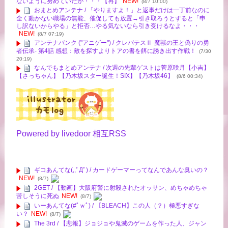
ないように努めていたが・・・【再】
NEW!
(8/7 10:00)
おまとめアンテナ / 「やりますよ！」と返事だけは一丁前なのに
全く動かない職場の無能、催促しても放置→引き取ろうとすると「申
し訳ないからやる」と拒否…やる気ないなら引き受けるなよ・・・
NEW!
(8/7 07:19)
アンテナバンク ("アニゲー") / クレバテスⅡ-魔獣の王と偽りの勇
者伝承- 第4話 感想：敵を探すよりトアの書を餌に誘き出す作戦！
(7/30
20:19)
なんでもまとめアンテナ / 次週の先輩ゲストは菅原咲月【小吉】
【さっちゃん】【乃木坂スター誕生！SIX】【乃木坂46】
(8/6 00:34)
Powered by livedoor 相互RSS
ギコあんてな(,,ﾟДﾟ) / カードゲーマーってなんであんな臭いの？
NEW!
(8/7)
2GET / 【動画】大阪府警に射殺されたオッサン、めちゃめちゃ
苦しそうに死ぬ
NEW!
(8/7)
いーあんてな(#ﾟｗﾟ) / 【BLEACH】この人（？）極悪すぎな
い？
NEW!
(8/7)
The 3rd / 【悲報】ジョジョや鬼滅のゲームを作った人、ジャン