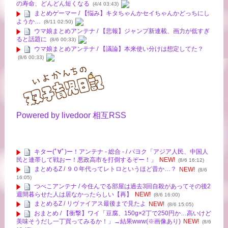
の寿命、どんどん短くなる
(4/4 03:43)
まとめゲーマー / 【悩み】キタちゃんかセイちゃんかどっちにし
ようか…
(8/11 02:50)
ウマ娘まとめアンテナ / 【悲報】ジャンプ新連載、画力が低すぎ
ると話題に
(8/6 00:33)
ウマ娘まとめアンテナ / 【議論】本来使い分けは想定してた？
(8/6 00:33)
Powered by livedoor 相互RSS
キター(ﾟ∀ﾟ)ー！アンテナ - 総合 - / パヨク「アジア人民、中国人
民と連帯して戦おー！悪政高市を打倒するぞー！」
NEW!
(8/6 16:12)
まとめるZ / ９０年代ってレトロというほど昔か…？
NEW!
(8/6
16:05)
つべこアンテナ / 今住んでる部屋は過去3回自殺があってその後2
週間暮らせた人は居なかったらしい【再】
NEW!
(8/6 16:00)
まとめるZ / リヴァイアス最後まで見たよ
NEW!
(8/6 15:05)
おまとめ / 【衝撃】ワイ「豆腐、150g×2丁で250円か…高いけど
美味そうだし一丁買ってみるか！」→結果www(※画像あり)
NEW!
(8/6