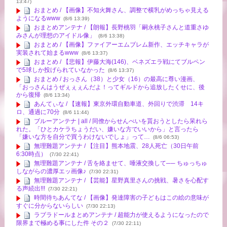
13:47)
おまとめ / 【画像】不知火舞さん、調整で横乳がめっちゃ見える
ようになるwww
(8/6 13:39)
おまとめアンテナ / 【朗報】長野桃羽「嗣永桃子さんと道重さゆ
みさんが理想のアイドル像」
(8/6 13:38)
おまとめ / 【画像】ファイアーエムブレム新作、エッチキャラが
実装されて始まるwww
(8/6 13:37)
おまとめ / 【悲報】伊藤大海(146)、ベネズエラ戦にてブルペン
で5球しか投げられていなかった
(8/6 13:37)
おまとめ / おっさん（38）と少女（16）の最高に尊い漫画、
「おっさんはうぜぇぇぇんだよ！ってギルドから追放したくせに、後
から復帰
(8/6 13:34)
あんてぃな / 【速報】東京外環自動車道、外回りで渋滞 14キ
ロ、通過に70分
(8/6 11:44)
ブルーアンテナ | all / 同僚からせんべいを貰おうとしたら呆れら
れた。「ひとカケラちょうだい、嫌いな方でいいから」と言ったら
「嫌いな方を自分で買うわけないでしょ」って…
(8/6 06:53)
無理難題アンテナ / 【注目】熊本地震、28人死亡（30日午前
6:30時点）
(7/30 22:41)
無理難題アンテナ / 舌を絡ませて、唾液交換して── ちゅっちゅ
しながらの濃厚エッ画像♪
(7/30 22:31)
無理難題アンテナ / 【芸能】星野真里さんの挑戦、暑さを心配す
る声続出!!!
(7/30 22:21)
時間待ちあんてな / 【画像】発達障害の子どもはこの絵の意味が
すぐに分からないらしい
(7/30 22:13)
ラブラドールまとめアンテナ / 超能力が使えるようになったので
限界まで極める事にした件 その２
(7/30 22:11)