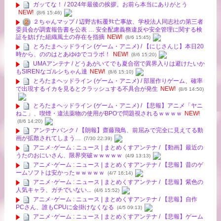
ガッてな！ / 2024年最後の挨拶。お前ら本当にありがとう
NEW!
(8/6 15:46)
２ちゃんマップ / 辺野古転覆ﾀﾋ亡事故、学校法人同志社の第三者
委員会が調査報告書を公表 … 安全配慮義務違反や安全管理に関する検
証を妨げた組織風土の存在を指摘
NEW!
(8/6 15:45)
とろたまヘッドライン (ゲーム・アニメ) / 【にじさんじ】本日20
時から、ののはとあゆゆでコラボ！
NEW!
(8/6 15:20)
UMAアンテナ / どうあがいてでも夏合宿で異界入りは避けたいか
もSIRENなゴルシちゃん達
NEW!
(8/6 15:10)
とろたまヘッドライン (ゲーム・アニメ) / 部屋作りゲーム、確率
で出現するイカを見るとクラッシュする不具合が発生
NEW!
(8/6 14:50)
とろたまヘッドライン (ゲーム・アニメ) / 【悲報】アニメ「ヤニ
ねこ」、喫煙・違法薬物の使用がBPOで問題視されるｗｗｗｗ
NEW!
(8/6 14:20)
アンテナバンク / 【朗報】齋藤飛鳥、前屈みで完全に見えてる動
画が拡散されてしまう…
(7/30 22:39)
アニメ･ゲーム : ニュース | まとめくすアンテナ / 【動画】最近の
うたのおにいさん、限界突破ｗｗｗｗｗ
(4/9 13:13)
アニメ･ゲーム : ニュース | まとめくすアンテナ / 【悲報】昔のゲ
ームソフトは安かったｗｗｗｗｗ
(4/7 16:14)
アニメ･ゲーム : ニュース | まとめくすアンテナ / 【悲報】紫色の
人気キャラ、ガチでいない...
(4/6 15:52)
アニメ･ゲーム : ニュース | まとめくすアンテナ / 【悲報】自作
PCさん、誰もCPUに金掛けなくなる
(4/5 09:13)
アニメ･ゲーム : ニュース | まとめくすアンテナ / 【悲報】ゲーム