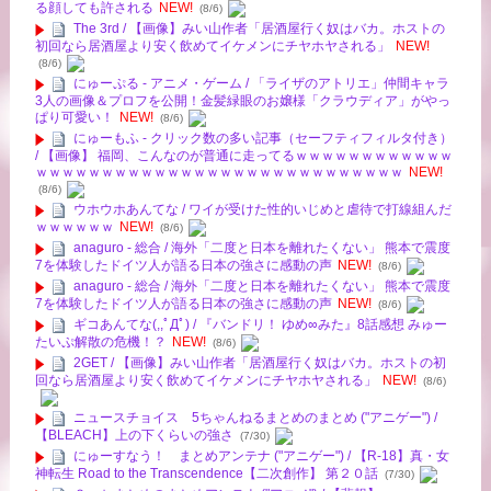
る顔しても許される
NEW!
(8/6)
The 3rd / 【画像】みい山作者「居酒屋行く奴はバカ。ホストの
初回なら居酒屋より安く飲めてイケメンにチヤホヤされる」
NEW!
(8/6)
にゅーぷる - アニメ・ゲーム / 「ライザのアトリエ」仲間キャラ
3人の画像＆プロフを公開！金髪緑眼のお嬢様「クラウディア」がやっ
ぱり可愛い！
NEW!
(8/6)
にゅーもふ - クリック数の多い記事（セーフティフィルタ付き）
/ 【画像】 福岡、こんなのが普通に走ってるｗｗｗｗｗｗｗｗｗｗｗｗ
ｗｗｗｗｗｗｗｗｗｗｗｗｗｗｗｗｗｗｗｗｗｗｗｗｗｗｗｗ
NEW!
(8/6)
ウホウホあんてな / ワイが受けた性的いじめと虐待で打線組んだ
ｗｗｗｗｗｗ
NEW!
(8/6)
anaguro - 総合 / 海外「二度と日本を離れたくない」 熊本で震度
7を体験したドイツ人が語る日本の強さに感動の声
NEW!
(8/6)
anaguro - 総合 / 海外「二度と日本を離れたくない」 熊本で震度
7を体験したドイツ人が語る日本の強さに感動の声
NEW!
(8/6)
ギコあんてな(,,ﾟДﾟ) / 『バンドリ！ ゆめ∞みた』8話感想 みゅー
たいぷ解散の危機！？
NEW!
(8/6)
2GET / 【画像】みい山作者「居酒屋行く奴はバカ。ホストの初
回なら居酒屋より安く飲めてイケメンにチヤホヤされる」
NEW!
(8/6)
ニュースチョイス 5ちゃんねるまとめのまとめ ("アニゲー") /
【BLEACH】上の下くらいの強さ
(7/30)
にゅーすなう！ まとめアンテナ ("アニゲー") / 【R-18】真・女
神転生 Road to the Transcendence【二次創作】 第２０話
(7/30)