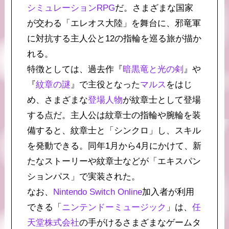
シミュレーションRPG
だ。さまざまな国家
が交わる「エレオス大陸」を舞台に、邪竜軍
に対抗する主人公と12の指輪を巡る旅が描か
れる。
特徴としては、過去作『
暗黒竜と光の剣
』や
『
紋章の謎
』で主役となった
マルス
をはじ
め、さまざまな
登場人物
が紋章士として登場
する点だ。主人公は紋章士の指輪や腕輪を装
備すると、紋章士と「シンクロ」し、スキル
を発動できる。同年1月から4月にかけて、新
たなストーリーや紋章士などが「エキスパン
ションパス」で実装された。
なお、
Nintendo Switch Online
加入者が利用
できる「
ニンテンドーミュージック
」は、
任
天堂株式会社
の手がけるさまざまなゲームタ