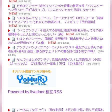
NEW!
(8/6 16:12)
だめぽアンテナ (総合) / ジャンポケ斉藤の被害女性「バウムクー
ヘン売ったりTikTokライブしててムカついたから示談しなかった」
NEW!
(8/6 16:05)
ワロタあんてな｜アニメ / 【アークナイツ】Gift+シリーズ「純燼
エイヤフィヤトラ それからの物語VER.」フィギュア【予約開始】
NEW!
(8/6 16:03)
つべこアンテナ / 今住んでる部屋は過去3回自殺があってその後2
週間暮らせた人は居なかったらしい【再】
NEW!
(8/6 16:00)
おまとめアンテナ / 【朗報】長野桃羽「嗣永桃子さんと道重さゆ
みさんが理想のアイドル像」
NEW!
(8/6 13:38)
アンテナバンク ("アニゲー") / クレバテスⅡ-魔獣の王と偽りの勇
者伝承- 第4話 感想：敵を探すよりトアの書を餌に誘き出す作戦！
(7/30
20:19)
なんでもまとめアンテナ / 次週の先輩ゲストは菅原咲月【小吉】
【さっちゃん】【乃木坂スター誕生！SIX】【乃木坂46】
(8/6 00:34)
Powered by livedoor 相互RSS
いーあんてな(#ﾟｗﾟ) / 【幼女戦記】上官の前で思い切り不貞腐れ