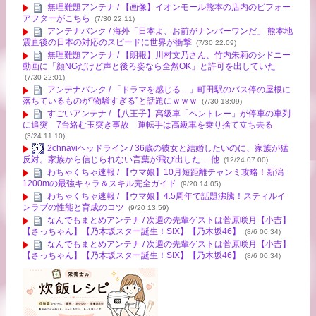
無理難題アンテナ / 【画像】イオンモール熊本の店内のビフォー
アフターがこちら
(7/30 22:11)
アンテナバンク / 海外「日本よ、お前がナンバーワンだ」 熊本地
震直後の日本の対応のスピードに世界が衝撃
(7/30 22:09)
無理難題アンテナ / 【朗報】川村文乃さん、竹内朱莉のシドニー
動画に「顔NGだけど声と後ろ姿なら全然OK」と許可を出していた
(7/30 22:01)
アンテナバンク / 「ドラマを感じる…」町田駅のバス停の屋根に
落ちているものが“物騒すぎる”と話題にｗｗｗ
(7/30 18:09)
すごいアンテナ / 【八王子】高級車「ベントレー」が停車の車列
に追突 7台絡む玉突き事故 運転手は高級車を乗り捨て立ち去る
(3/24 11:10)
2chnaviヘッドライン / 36歳の彼女と結婚したいのに、家族が猛
反対。家族から信じられない言葉が飛び出した… 他
(12/24 07:00)
わちゃくちゃ速報 / 【ウマ娘】10月短距離チャンミ攻略！新潟
1200mの最強キャラ＆スキル完全ガイド
(9/20 14:05)
わちゃくちゃ速報 / 【ウマ娘】4.5周年で話題沸騰！スティルイ
ンラブの性能と育成のコツ
(9/20 13:59)
なんでもまとめアンテナ / 次週の先輩ゲストは菅原咲月【小吉】
【さっちゃん】【乃木坂スター誕生！SIX】【乃木坂46】
(8/6 00:34)
なんでもまとめアンテナ / 次週の先輩ゲストは菅原咲月【小吉】
【さっちゃん】【乃木坂スター誕生！SIX】【乃木坂46】
(8/6 00:34)