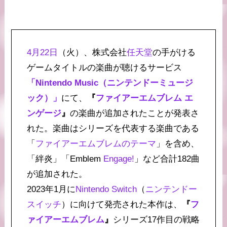
4月22日
（火）、株式会社
任天堂
の手がける
ゲームタイトルの楽曲が聴けるサービス
「Nintendo Music（ニンテンドーミュージ
ック）」
にて、
『
ファイアーエムブレム エ
ンゲージ
』
の楽曲が追加されたことが発表さ
れた。楽曲はシリーズを代表する楽曲である
「
ファイアーエムブレムのテーマ
」を含め、
「絆炎」「Emblem
Engage!
」など合計182曲
が追加された。
2023年1月に
Nintendo Switch
（
ニンテンドー
スイッチ
）に向けて発売された本作は、
『
フ
ァイアーエムブレム
』
シリーズ17作目の戦略