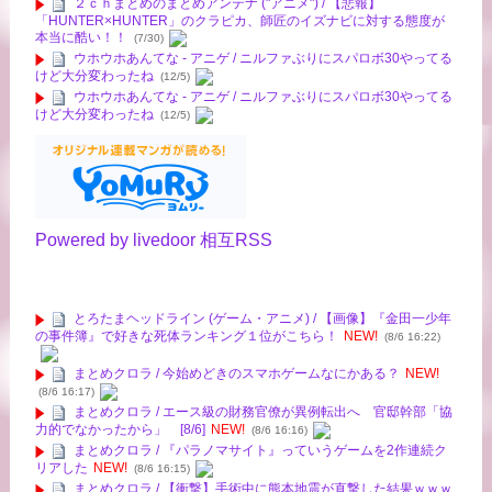
２ｃｈまとめのまとめアンテナ ("アニメ") / 【悲報】
「HUNTER×HUNTER」のクラピカ、師匠のイズナビに対する態度が
本当に酷い！！
(7/30)
ウホウホあんてな - アニゲ / ニルファぶりにスパロボ30やってる
けど大分変わったね
(12/5)
ウホウホあんてな - アニゲ / ニルファぶりにスパロボ30やってる
けど大分変わったね
(12/5)
Powered by livedoor 相互RSS
とろたまヘッドライン (ゲーム・アニメ) / 【画像】『金田一少年
の事件簿』で好きな死体ランキング１位がこちら！
NEW!
(8/6 16:22)
まとめクロラ / 今始めどきのスマホゲームなにかある？
NEW!
(8/6 16:17)
まとめクロラ / エース級の財務官僚が異例転出へ 官邸幹部「協
力的でなかったから」 [8/6]
NEW!
(8/6 16:16)
まとめクロラ / 『パラノマサイト』っていうゲームを2作連続ク
リアした
NEW!
(8/6 16:15)
まとめクロラ / 【衝撃】手術中に熊本地震が直撃した結果ｗｗｗ