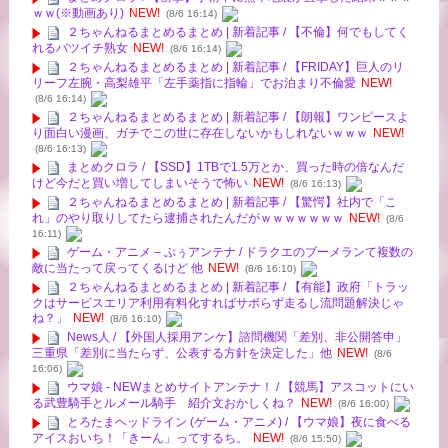
ｗｗ(※動画あり)
NEW!
(8/6 16:14)
２ちゃんねるまとめるまとめ | 新着記事 / 【不倫】何でもしてく
れるバツイチ熟女
NEW!
(8/6 16:14)
２ちゃんねるまとめるまとめ | 新着記事 / 【FRIDAY】巨人のリ
リーフ左腕・高梨雄平「左手薬指に指輪」でお泊まり不倫愛
NEW!
(8/6 16:14)
２ちゃんねるまとめるまとめ | 新着記事 / 【朗報】ワンピースよ
り面白い漫画、ガチでこの世に存在しないかもしれないｗｗｗ
NEW!
(8/6 16:13)
まとめクロラ / 【SSD】1TBで1.5万とか、買った時の倍なんだ
けど今だと買い増してしまいそうで怖い
NEW!
(8/6 16:13)
２ちゃんねるまとめるまとめ | 新着記事 / 【驚愕】社内で「こ
れ」のやり取りしてたら逮捕されたんだがｗｗｗｗｗｗｗ
NEW!
(8/6
16:11)
ゲーム・アニメ – ぷぅアンテナ / ドラクエのブーメランて複数の
敵に当たって戻ってくるけど 他
NEW!
(8/6 16:10)
２ちゃんねるまとめるまとめ | 新着記事 / 【有能】政府「トラッ
クはサービスエリア利用有料化すればサボらず走るし流問題解決じゃ
ね？」
NEW!
(8/6 16:10)
News人 / 【外国人採用アンケ】諮問機関「差別、非公開答申」
三重県「差別に当たらず、公表する方針を決定した」他
NEW!
(8/6
16:06)
ウマ娘 - NEWまとめサイトアンテナ！ / 【競馬】アスコットにい
る武豊騎手とルメール騎手 紹介文おかしくね？
NEW!
(8/6 16:00)
とろたまヘッドライン (ゲーム・アニメ) / 【ウマ娘】夜に食べる
アイスおいち！「きーん」ってするち。
NEW!
(8/6 15:50)