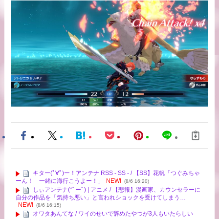
キター(ﾟ∀ﾟ)ー！アンテナ RSS - SS - / 【SS】花帆「つぐみちゃ
ーん！ 一緒に海行こうよー！」
NEW!
(8/6 16:20)
しぃアンテナ(*ﾟーﾟ) | アニメ / 【悲報】漫画家、カウンセラーに
自分の作品を「気持ち悪い」と言われショックを受けてしまう…
NEW!
(8/6 16:15)
オワタあんてな / ワイのせいで辞めたやつが3人もいたらしい