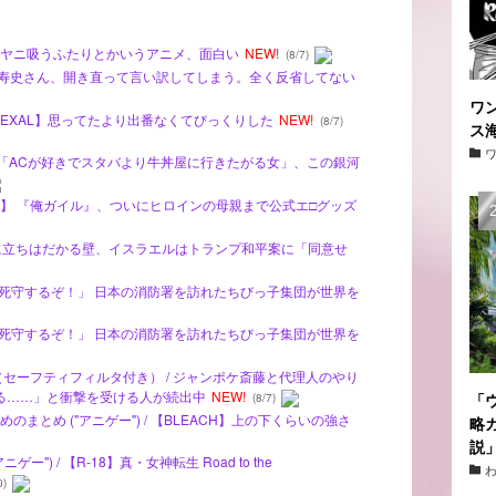
ーの裏でヤニ吸うふたりとかいうアニメ、面白い
NEW!
(8/7)
の江口寿史さん、開き直って言い訳してしまう。全く反省してない
ワ
☆王ZEXAL】思ってたより出番なくてびっくりした
NEW!
(8/7)
ス
子の理想「ACが好きでスタバより牛丼屋に行きたがる女」、この銀河
【画像】 『俺ガイル』、ついにヒロインの母親まで公式エ□グッズ
戦に立ちはだかる壁、イスラエルはトランプ和平案に「同意せ
界で日本を死守するぞ！」 日本の消防署を訪れたちびっ子集団が世界を
界で日本を死守するぞ！」 日本の消防署を訪れたちびっ子集団が世界を
（セーフティフィルタ付き） / ジャンポケ斎藤と代理人のやり
る……」と衝撃を受ける人が続出中
NEW!
「
(8/7)
まとめ ("アニゲー") / 【BLEACH】上の下くらいの強さ
略
説
") / 【R-18】真・女神転生 Road to the
0)