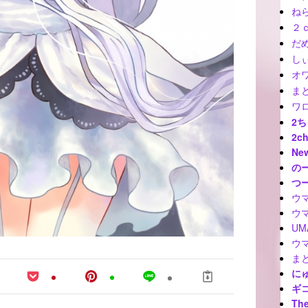
ね
２
だ
しぃ
オ
ま
ワ
2
2c
Ne
の
つ
ウ
ウ
U
ウ
ま
に
ギ
The