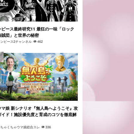
ンピース最終研究11 最狂の一味「ロック
海賊団」と世界の秘密
ワンピース2チャンネル
462
ウマ娘 新シナリオ『無人島へようこそ』攻
ガイド！施設優先度と育成のコツを徹底解
」
わちゃくちゃウマ娘総合スレ
336