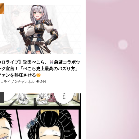
ホロライブ】兎田ぺこら、
急遽コラボウ
ーク宣言！「ぺこら史上最高のバズり方」
ファンを熱狂させる
ホロライブ２チャンネル
244