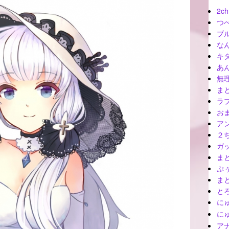
2ch
つ
ブ
な
キ
あ
無
ま
ラ
お
ア
２
ガ
ま
ぷ
ま
と
に
に
ア