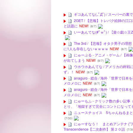
ギコあんてな(,,ﾟДﾟ) / スーパ
2GET / 【悲報】トレパク絵師
と話題に
NEW!
(8/7)
いーあんてな(#ﾟｗﾟ) / 【遊☆戯
The 3rd / 【悲報】オタク男
に1人も存在しないｗｗｗｗ
NEW!
(8/7)
にゅーぷる - アニメ・ゲーム / 
が出てしまう
NEW!
(8/7)
ウホウホあんてな / アメリカの終
ず」！
NEW!
(8/7)
anaguro - 総合 / 海外「世
メロメロに
NEW!
(8/7)
anaguro - 総合 / 海外「世
メロメロに
NEW!
(8/7)
にゅーもふ - クリック数の多い記事
とり、「地獄すぎて完全にコントになって
ニュースチョイス 5ちゃんねるまとめの
(7/30)
にゅーすなう！ まとめアンテナ ("アニゲー
Transcendence【二次創作】 第２０話
(7/3