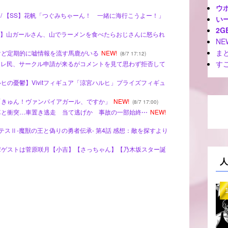
ウ
 SS - / 【SS】花帆「つぐみちゃーん！ 一緒に海行こうよー！」
いー
2G
/ 【画像】山ガールさん、山でラーメンを食べたらおじさんに怒られ
NE
ま
んけど定期的に嘘情報を流す馬鹿がいる
NEW!
(8/7 17:12)
す
娘】スレ民、サークル申請が来るがコメントを見て思わず拒否して
ルヒの憂鬱】Vivitフィギュア「涼宮ハルヒ」プライズフィギュ
保「きゅん！ヴァンパイアガール、ですか」
NEW!
(8/7 17:00)
電車と衝突…車置き逃走 当て逃げか 事故の一部始終⋯
NEW!
クレバテスⅡ-魔獣の王と偽りの勇者伝承- 第4話 感想：敵を探すより
先輩ゲストは菅原咲月【小吉】【さっちゃん】【乃木坂スター誕
人