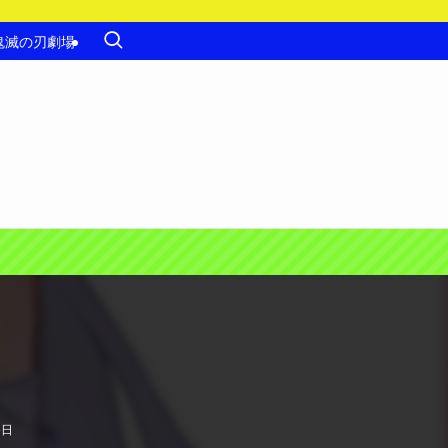
鬼滅の刃劇場
6日