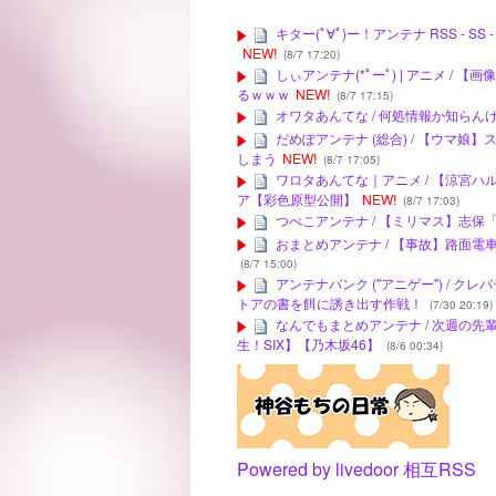
キター(ﾟ∀ﾟ)ー！アンテナ RSS -
NEW!
(8/7 17:20)
しぃアンテナ(*ﾟーﾟ) | アニメ 
るｗｗｗ
NEW!
(8/7 17:15)
オワタあんてな / 何処情報か知ら
だめぽアンテナ (総合) / 【ウマ
しまう
NEW!
(8/7 17:05)
ワロタあんてな｜アニメ / 【涼宮ハ
ア【彩色原型公開】
NEW!
(8/7 17:03)
つべこアンテナ / 【ミリマス】志
おまとめアンテナ / 【事故】路面
(8/7 15:00)
アンテナバンク ("アニゲー") / 
トアの書を餌に誘き出す作戦！
(7/30 20:19)
なんでもまとめアンテナ / 次週の
生！SIX】【乃木坂46】
(8/6 00:34)
Powered by livedoor 相互RSS