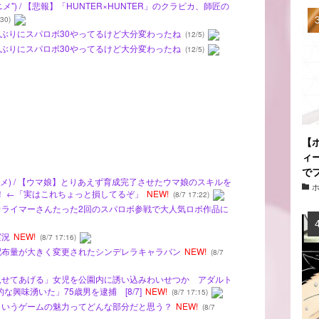
") / 【悲報】「HUNTER×HUNTER」のクラピカ、師匠の
30)
ルファぶりにスパロボ30やってるけど大分変わったね
(12/5)
ルファぶりにスパロボ30やってるけど大分変わったね
(12/5)
【
ィ
で
メ) / 【ウマ娘】とりあえず育成完了させたウマ娘のスキルを
！ ←「実はこれちょっと損してるぞ」
NEW!
(8/7 17:22)
ゼオライマーさんたった2回のスパロボ参戦で大人気ロボ作品に
実況
NEW!
(8/7 17:16)
の配布量が大きく変更されたシンデレラキャラバン
NEW!
(8/7
を見せてあげる」女児を公園内に誘い込みわいせつか アダルト
興味湧いた」75歳男を逮捕 [8/7]
NEW!
(8/7 17:15)
ーというゲームの魅力ってどんな部分だと思う？
NEW!
(8/7