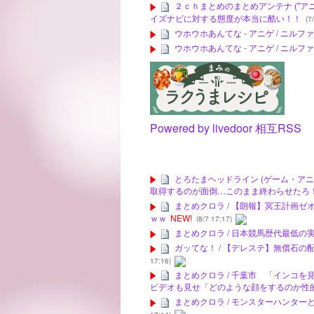
２ｃｈまとめのまとめアンテナ ("アニメ
イズナビに対する態度が本当に酷い！！
(7/
ウホウホあんてな - アニゲ / ニ
ウホウホあんてな - アニゲ / ニ
Powered by livedoor 相互RSS
とろたまヘッドライン (ゲーム・アニ
取得するのが面倒…このまま終わらせたろ
まとめクロラ / 【朗報】冥王計画
ｗｗ
NEW!
(8/7 17:17)
まとめクロラ / 日本競馬歴代最低の
ガッてな！ / 【デレステ】無償石
17:16)
まとめクロラ / 千葉市 「インコ
ビデオも見せ「どのような顔をするのか性的な
まとめクロラ / モンスターハンタ