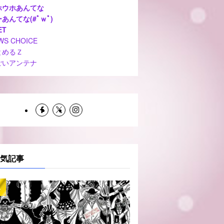
ホウホあんてな
あんてな(#ﾟｗﾟ)
ET
WS CHOICE
とめるＺ
ごいアンテナ
気記事