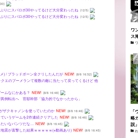
30)
ルファぶりにスパロボ30やってるけど大分変わったね
(12/5)
ルファぶりにスパロボ30やってるけど大分変わったね
(12/5)
ワ
ス
メ) / ブラッドボーン全クリしたんだが
NEW!
(8/6 16:52)
 ドラクエのブーメランて複数の敵に当たって戻ってくるけど 他
ゲームなにかある？
NEW!
(8/6 16:48)
僚が異例転出へ 官邸幹部「協力的でなかったから」
連邦がザクキャノンを使っていたのか
NEW!
「
(8/6 16:46)
』っていうゲームを2作連続クリアした
NEW!
略
(8/6 16:46)
みたいなパンツだな…
NEW!
説
(8/6 16:45)
本地震が直撃した結果ｗｗｗｗｗ(※動画あり)
NEW!
(8/6 16:45)