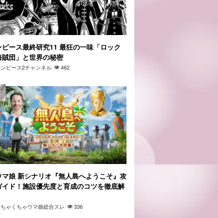
ンピース最終研究11 最狂の一味「ロック
海賊団」と世界の秘密
ワンピース2チャンネル
462
ウマ娘 新シナリオ『無人島へようこそ』攻
ガイド！施設優先度と育成のコツを徹底解
」
わちゃくちゃウマ娘総合スレ
336