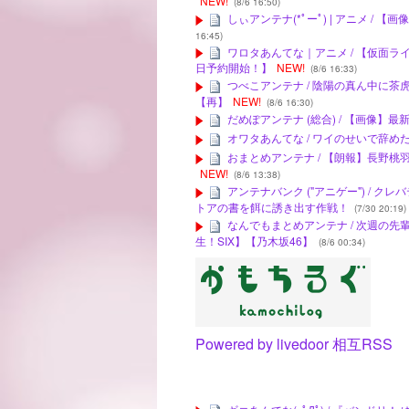
NEW!
(8/6 16:50)
しぃアンテナ(*ﾟーﾟ) | アニメ 
16:45)
ワロタあんてな｜アニメ / 【仮面
日予約開始！】
NEW!
(8/6 16:33)
つべこアンテナ / 陰陽の真ん中に
【再】
NEW!
(8/6 16:30)
だめぽアンテナ (総合) / 【画像
オワタあんてな / ワイのせいで辞め
おまとめアンテナ / 【朗報】長野
NEW!
(8/6 13:38)
アンテナバンク ("アニゲー") / 
トアの書を餌に誘き出す作戦！
(7/30 20:19)
なんでもまとめアンテナ / 次週の
生！SIX】【乃木坂46】
(8/6 00:34)
Powered by livedoor 相互RSS