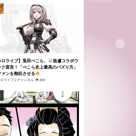
ホロライブ】兎田ぺこら、
急遽コラボウ
ーク宣言！「ぺこら史上最高のバズり方」
ファンを熱狂させる
ホロライブ２チャンネル
244