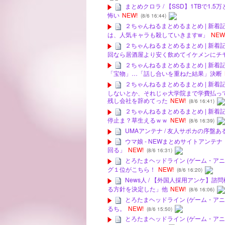
まとめクロラ / 【SSD】1TBで
怖い
NEW!
(8/6 16:44)
２ちゃんねるまとめるまとめ | 新着
は、人気キャラも殺していきますw」
NEW
２ちゃんねるまとめるまとめ | 新着
回なら居酒屋より安く飲めてイケメンにチ
２ちゃんねるまとめるまとめ | 新着
「宝物」…「話し合いを重ねた結果」決断
２ちゃんねるまとめるまとめ | 新着
しないとか、それじゃ大学院まで学費払っ
残し会社を辞めてった
NEW!
(8/6 16:41)
２ちゃんねるまとめるまとめ | 新着
停止ま？草生えるｗｗ
NEW!
(8/6 16:39)
UMAアンテナ / 友人サポカの序盤
ウマ娘 - NEWまとめサイトアンテ
回る」
NEW!
(8/6 16:31)
とろたまヘッドライン (ゲーム・アニ
グ１位がこちら！
NEW!
(8/6 16:20)
News人 / 【外国人採用アンケ
る方針を決定した」他
NEW!
(8/6 16:06)
とろたまヘッドライン (ゲーム・アニ
るち。
NEW!
(8/6 15:50)
とろたまヘッドライン (ゲーム・アニ