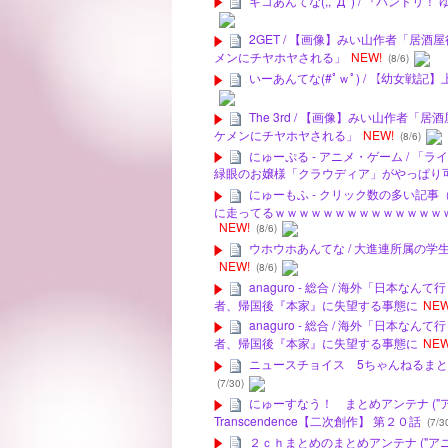
ギコあんてな(,,ﾟДﾟ) / 『バンド
2GET / 【画像】みい山作者「
メンにチヤホヤされる」
NEW!
(8/6)
いーあんてな(#ﾟｗﾟ) / 【幼女
The 3rd / 【画像】みい山作
ケメンにチヤホヤされる」
NEW!
(8/6)
にゅーぷる - アニメ・ゲーム / 
緑眼のお嬢様「クラウディア」がやっぱり
にゅーもふ - クリック数の多い記事
に走ってるｗｗｗｗｗｗｗｗｗｗｗｗｗｗ
NEW!
(8/6)
ウホウホあんてな / 大進連所属の
NEW!
(8/6)
anaguro - 総合 / 海外「日
者、帰国後『本家』に失望する事態に
NEW
anaguro - 総合 / 海外「日
者、帰国後『本家』に失望する事態に
NEW
ニュースチョイス 5ちゃんねるまとめの
(7/30)
にゅーすなう！ まとめアンテナ ("アニゲー
Transcendence【二次創作】 第２０話
(7/3
２ｃｈまとめのまとめアンテナ ("アニメ