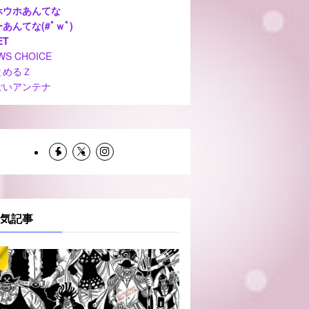
ホウホあんてな
あんてな(#ﾟｗﾟ)
ET
WS CHOICE
とめるＺ
ごいアンテナ
気記事