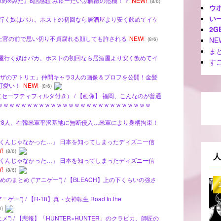
リ！ ゆめ∞みた』8話感想 みゅーたいぷ解散の危機！？
NEW!
(8/6)
ウ
いー
居酒屋行く奴はバカ。ホストの初回なら居酒屋より安く飲めてイケ
2G
戦記】上官の前で思い切り不貞腐れる顔しても許される
NEW!
NE
(8/6)
ま
者「居酒屋行く奴はバカ。ホストの初回なら居酒屋より安く飲めてイ
す
「ライザのアトリエ」仲間キャラ3人の画像＆プロフを公開！金髪
可愛い！
NEW!
(8/6)
（セーフティフィルタ付き） / 【画像】 福岡、こんなのが普通
ｗｗｗｗｗｗｗｗｗｗｗｗｗｗｗｗｗｗｗｗｗｗｗｗｗｗ
学生8人、在韓米軍平沢基地に無断侵入…米軍により身柄拘束！
本なんて行くんじゃなかった…」 日本を知ってしまったディズニー信
!
(8/6)
人
本なんて行くんじゃなかった…」 日本を知ってしまったディズニー信
!
(8/6)
まとめ ("アニゲー") / 【BLEACH】上の下くらいの強さ
") / 【R-18】真・女神転生 Road to the
0)
") / 【悲報】「HUNTER×HUNTER」のクラピカ、師匠の