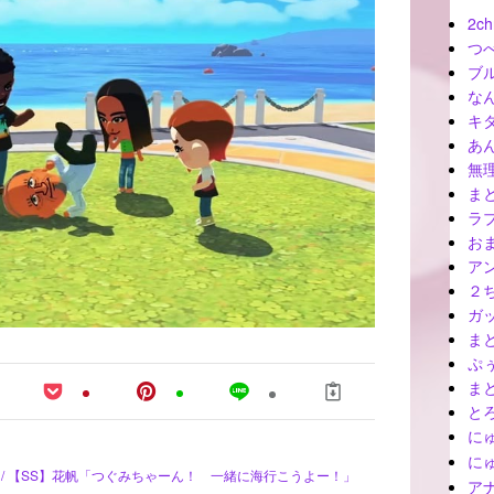
2ch
つ
ブ
な
キ
あ
無
ま
ラ
お
ア
２
ガ
ま
ぷ
ま
と
に
に
 SS - / 【SS】花帆「つぐみちゃーん！ 一緒に海行こうよー！」
ア