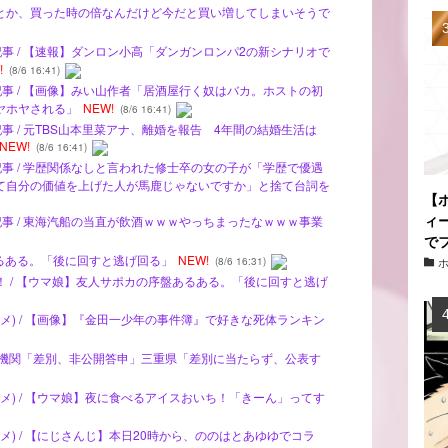
1.5万とか、買った時の倍なんだけど今だと買い増してしまいそうで
記事 / 【速報】ダンロン小高「ダンガンロンパ2の新シナリオで
!
(8/6 16:41)
記事 / 【画像】みい山作者「居酒屋行く奴はバカ。ホストの初
ヤホヤされる」
NEW!
(8/6 16:41)
記事 / 元TBS山本里菜アナ、離婚を報告 4年間の結婚生活は
NEW!
(8/6 16:41)
記事 / 学歴関係なしと言われた修士卒の女の子が「学歴で優遇
て自分の価値を上げた人が馬鹿じゃないですか」と捨て台詞を
【
ィ
記事 / 東海汽船の当直が飲酒ｗｗｗやっちまったなｗｗｗ事業
で
あるある。「後に回すと逃げ回る」
NEW!
(8/6 16:31)
ナ！ / 【ウマ娘】友人サポカの序盤あるある。「後に回すと逃げ
メ) / 【画像】『金田一少年の事件簿』で好きな死体ランキン
】諮問機関「差別、非公開答申」三重県「差別に当たらず、公表す
メ) / 【ウマ娘】夜に食べるアイスおいち！「きーん」ってす
メ) / 【にじさんじ】本日20時から、ののはとあゆゆでコラ