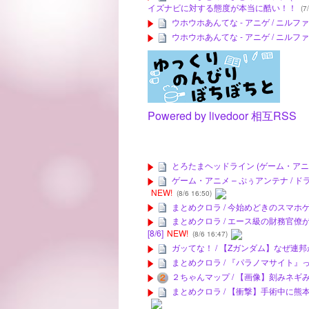
イズナビに対する態度が本当に酷い！！
(7/
ウホウホあんてな - アニゲ / ニ
ウホウホあんてな - アニゲ / ニ
Powered by livedoor 相互RSS
とろたまヘッドライン (ゲーム・アニ
ゲーム・アニメ – ぷぅアンテナ /
NEW!
(8/6 16:50)
まとめクロラ / 今始めどきのスマホ
まとめクロラ / エース級の財務官
[8/6]
NEW!
(8/6 16:47)
ガッてな！ / 【Zガンダム】なぜ
まとめクロラ / 『パラノマサイト
２ちゃんマップ / 【画像】刻みネギ
まとめクロラ / 【衝撃】手術中に熊